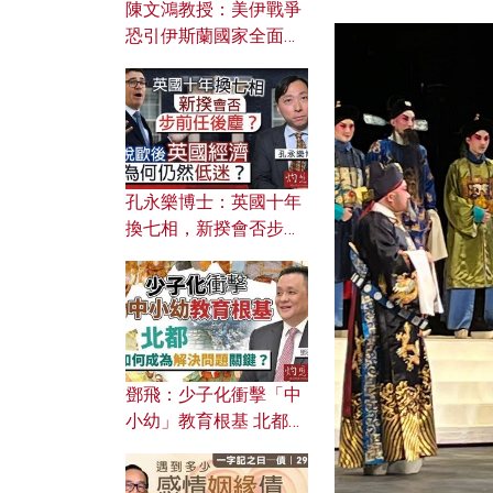
陳文鴻教授：美伊戰爭
恐引伊斯蘭國家全面反
撲？ 俄羅斯欲聯合伊朗
對付北約美國？
孔永樂博士：英國十年
換七相，新揆會否步前
任後塵？脫歐後英國經
濟為何仍然低迷？
鄧飛：少子化衝擊「中
小幼」教育根基 北都如
何成為解決問題關鍵？