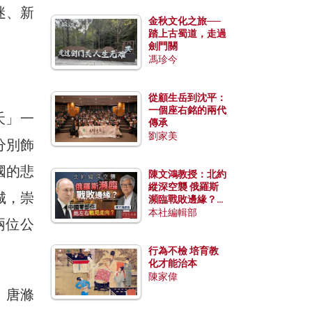
迷、新
金秋文化之旅──
踏上古蜀道，走過
劍門關
馮珍今
從顧生岳到沈平：
一個座右銘的兩代
夭」一
傳承
劉家美
分別飾
國的悲
陳文鴻教授：北約
縱深空襲 俄羅斯
城，崇
瀕臨戰敗邊緣？中
國零部件能左右戰
本社編輯部
兩位公
局走向？
行為不檢 培育教
化才能治本
陳家偉
。唐滌