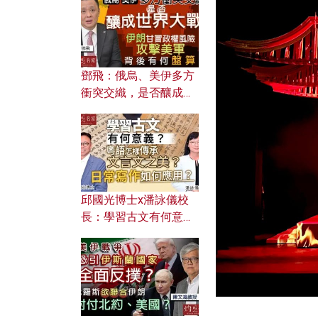
何避免遭AI演算法操
控？
鄧飛：俄烏、美伊多方
衝突交織，是否釀成世
界大戰？ 伊朗甘冒政權
風險攻擊美軍，背後有
何盤算？
邱國光博士x潘詠儀校
長：學習古文有何意
義？ 粵語怎樣傳承文言
文之美？ 日常寫作如何
應用？