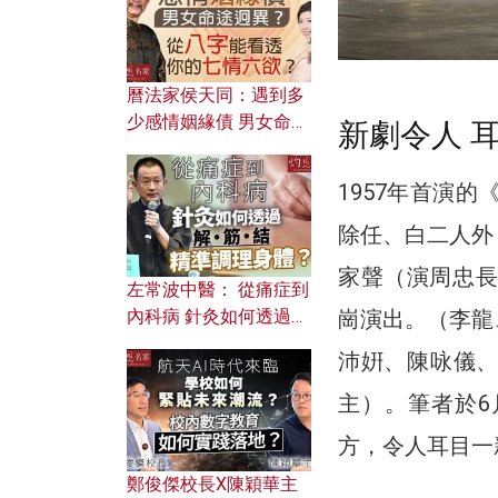
曆法家侯天同：遇到多
少感情姻緣債 男女命途
新劇令人 
迥異？ 從八字能看透你
的七情六欲？
1957年首演
除任、白二人外
家聲（演周忠長
左常波中醫： 從痛症到
內科病 針灸如何透過解
崗演出。（李龍
筋結 精準調理身體？
沛姸、陳咏儀
主）。筆者於6月
方，令人耳目一
鄭俊傑校長X陳穎華主