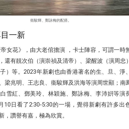
衛駿輝、鄭詠梅的配搭。
耳目一新
的《帝女花》，由大老倌擔演 ，卡士陣容，可謂一時
，還有靚次伯（演崇禎及清帝）、梁醒波（演周忠
子）等。2023年新劇也由香港著名的生、旦、淨
、梁兆明、王志良、衞駿輝及洪海等演周世顯；南
、白雪紅、鄧美玲、林穎施、鄭詠梅、李沛姸等演
10日看了2:30-5:30的一場，覺得新劇有許多出
新，讚譽有嘉，極為欣賞。