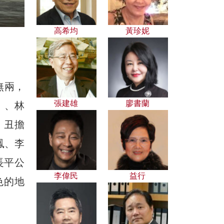
高希均
黃珍妮
無兩，
張建雄
廖書蘭
）、林
、丑擔
鳳、李
長平公
李偉民
益行
色的地