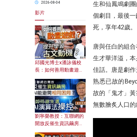
生和仙鳳鳴劇團
2026-08-04
影片
個劇目，最後一
死，享年42歲。
唐與任白的組合
生才華洋溢，本
邱國光博士x潘詠儀校
佳話。唐是劇作
長：如何善用動畫遊戲
提升學習古文動機？
熟悉已故的Be
故的「鬼才」黃
無數膾炙人口的
劉寧榮教授：互聯網的
開放反催生資訊繭房，
AI能避開相同困局？如