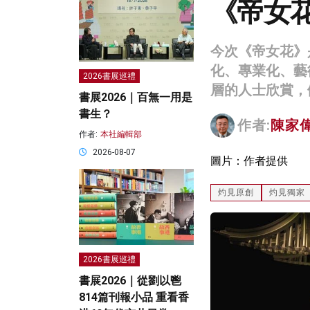
《帝女花
今次《帝女花》
化、專業化、藝
2026書展巡禮
層的人士欣賞，
書展2026｜百無一用是
書生？
作者:
陳家
作者:
本社編輯部
2026-08-07
圖片：作者提供
灼見原創
灼見獨家
2026書展巡禮
書展2026｜從劉以鬯
814篇刊報小品 重看香