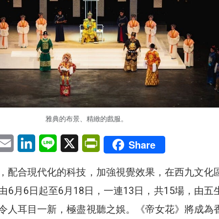
雅典的布景、精緻的戲服。
pp
eChat
Email
LinkedIn
Line
X
PrintFriendly
Share
，配合現代化的科技，加強視覺效果，在西九文化
6月6日起至6月18日，一連13日，共15場，由五
令人耳目一新，極盡視聽之娛。《帝女花》將成為