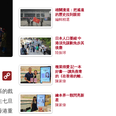
雄關漫道：把遙遠
的歷史拉到眼前
編輯精選
日本人口萎縮 中
港須先謀劃免步其
後塵
陸振球
種菜得愛 記一本
好書──讀吳燕青
Copy
的《在香港的離島
Link
種菜》
陳家偉
區的戲
繪本界一顆閃亮新
生七旦
星
陳家偉
香港重