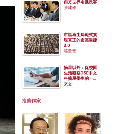
西方世界兩批政客
張建雄
市區再生局範式實
現真正的市區重建
3.0
張量童
摘星以外：從校園
生活觀察DSE中文
科摘星學生的一點
特質
來文
推薦作家