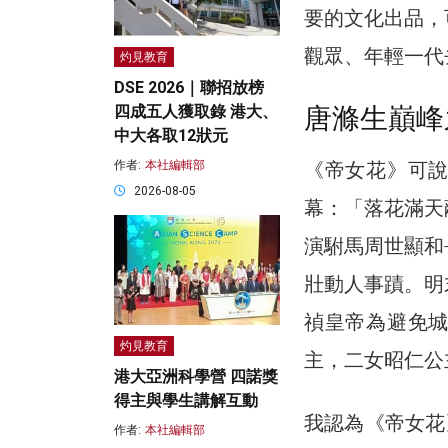
要的文化出品，
觀眾、年輕一代
灼見教育
DSE 2026｜聯招放榜
唐滌生巔峰
四成五人獲取錄 港大、
中大各取12狀元
《帝女花》可
作者:
本社編輯部
2026-08-05
幕：「落花滿天
演駙馬周世顯和
壯動人事蹟。明
禎皇帝為避免
灼見教育
主，二女昭仁公
港大亞洲科學營 四諾獎
得主與學生講解互動
我認為《帝女花》
作者:
本社編輯部