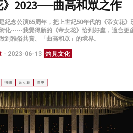
》2023──曲高和眾之作
是紀念公演65周年，把上世紀50年代的《帝女花》
術化⋯⋯我覺得新的《帝女花》恰到好處，適合更
做到雅俗共賞、「曲高和眾」的境界。
偉
- 2023-06-13
灼見文化
明朝
帝女花
野史