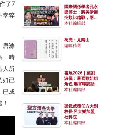
作了7
國際關係學者孔永
樂博士：將美伊衝
不幸猝
突類比越戰，兩者
有何異同？中國崛
本社編輯部
起能否為全球格局
發揮穩定效用？
葛亮：見南山
。唐滌
編輯精選
為一時
港人所
書展2026｜葉劉
淑儀：最喜歡姐姐
又如已
角色 無官職說話
包袱少
本社編輯部
，已成
噓！
梁鏡威獲任方大副
校長 呂大樂加盟
社科院
本社編輯部