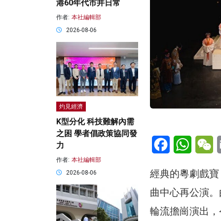
港60年代市井日常
作者:
本社編輯部
2026-08-06
灼見經濟
K型分化 科技難解內需
之困 學者倡政策協同發
Facebook
WhatsA
W
力
作者:
本社編輯部
經典的粵劇戲寶
2026-08-06
曲中心再公演。由
輪流擔崗演出，