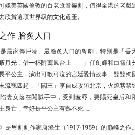
可媲美英國倫敦的百老匯音樂劇，值得全港的老戲
去欣賞這項世界級的文化遺產。
之作 膾炙人口
說是最家傳戶曉、最膾炙人口的粵劇，特別是「香
蔽月光，借一杯附薦鳳台上⋯⋯」任劍輝和白雪仙
長平公主，演出可歌可泣的宮廷愛情故事、雙雙殉
末流寇四起，「闖王」李自成攻陷北京，火燒紫禁
城陷妻女落在闖賊手中，受到羞辱，要賜死皇后和
主身亡，幸好長平公主有難不死…….
是粵劇劇作家唐滌生（1917-1959）的巔峰之作