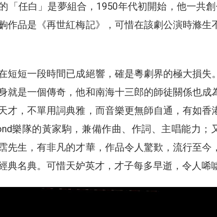
的「任白」是夢組合，1950年代初開始，他一共創
齣作品是《再世紅梅記》，可惜在該劇公演時滌生
在短短一段時間已成絕響，確是粵劇界的極大損失
身就是一個傳奇，他和南海十三郎的師徒關係也成
天才，不單用詞典雅，而音樂更無師自通，有如香
yond樂隊的黃家駒，兼備作曲、作詞、主唱能力；
霑先生，有非凡的才華，作品令人驚歎，流行至今
經典名典。可惜天妒英才，才子每多早逝，令人唏