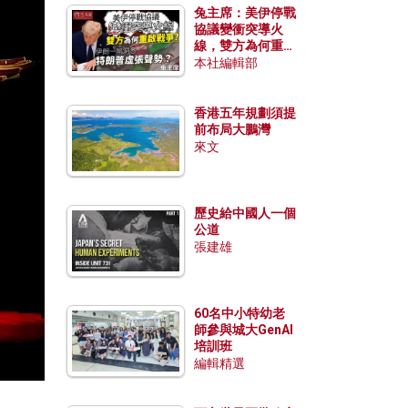
兔主席：美伊停戰
協議變衝突導火
線，雙方為何重啟
戰爭？伊朗一早洞
本社編輯部
悉特朗普虛張聲
勢？
香港五年規劃須提
前布局大鵬灣
來文
歷史給中國人一個
公道
張建雄
60名中小特幼老
師參與城大GenAI
培訓班
編輯精選