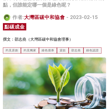
點，但誰能定哪一個是綠色呢？
名家榜
灼見活動
作者:
大灣區碳中和協會
- 2023-02-15
點碳成金
關於我們
撰文：邵志堯（大灣區碳中和協會理事）
灼見原創
灼見獨家
綠色債券
貸款
邵志堯
綠色認證