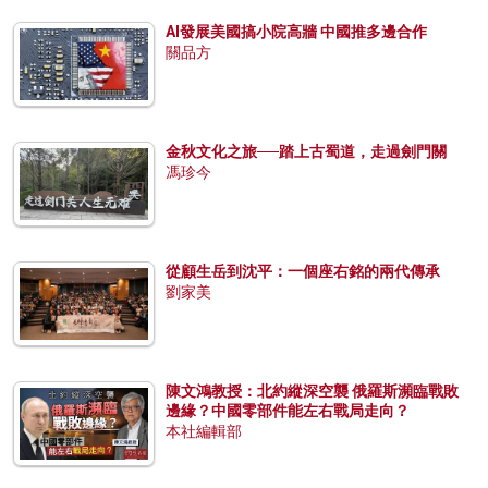
AI發展美國搞小院高牆 中國推多邊合作
關品方
金秋文化之旅──踏上古蜀道，走過劍門關
馮珍今
從顧生岳到沈平：一個座右銘的兩代傳承
劉家美
陳文鴻教授：北約縱深空襲 俄羅斯瀕臨戰敗
邊緣？中國零部件能左右戰局走向？
本社編輯部