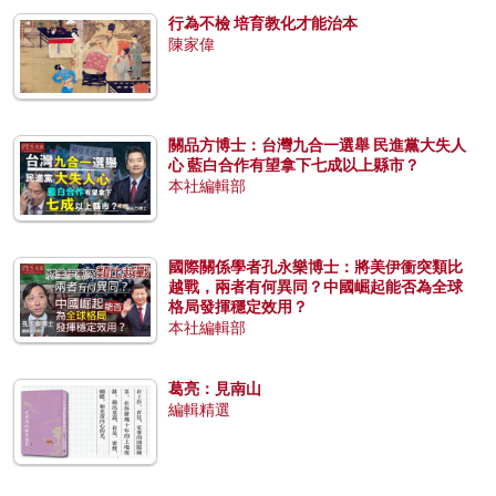
行為不檢 培育教化才能治本
陳家偉
關品方博士：台灣九合一選舉 民進黨大失人
心 藍白合作有望拿下七成以上縣市？
本社編輯部
國際關係學者孔永樂博士：將美伊衝突類比
越戰，兩者有何異同？中國崛起能否為全球
格局發揮穩定效用？
本社編輯部
葛亮：見南山
編輯精選