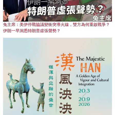
兔主席：美伊停戰協議變衝突導火線，雙方為何重啟戰爭？
伊朗一早洞悉特朗普虛張聲勢？