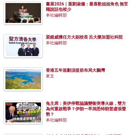
書展2026｜葉劉淑儀：最喜歡姐姐角色 無官
職說話包袱少
本社編輯部
梁鏡威獲任方大副校長 呂大樂加盟社科院
本社編輯部
香港五年規劃須提前布局大鵬灣
來文
兔主席：美伊停戰協議變衝突導火線，雙方
為何重啟戰爭？伊朗一早洞悉特朗普虛張聲
勢？
本社編輯部