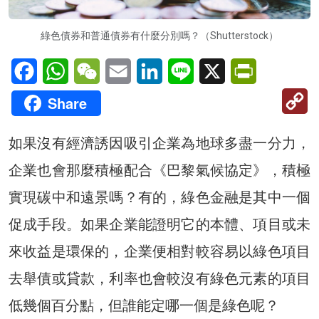
綠色債券和普通債券有什麼分別嗎？（Shutterstock）
Facebook
WhatsApp
WeChat
Email
LinkedIn
Line
X
PrintFriendl
C
Share
Li
如果沒有經濟誘因吸引企業為地球多盡一分力，
企業也會那麼積極配合《巴黎氣候協定》，積極
實現碳中和遠景嗎？有的，綠色金融是其中一個
促成手段。如果企業能證明它的本體、項目或未
來收益是環保的，企業便相對較容易以綠色項目
去舉債或貸款，利率也會較沒有綠色元素的項目
低幾個百分點，但誰能定哪一個是綠色呢？