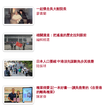
一起懷念吳大猷院長
廖書蘭
雄關漫道：把遙遠的歷史拉到眼前
編輯精選
日本人口萎縮 中港須先謀劃免步其後塵
陸振球
種菜得愛 記一本好書──讀吳燕青的《在香港
的離島種菜》
陳家偉