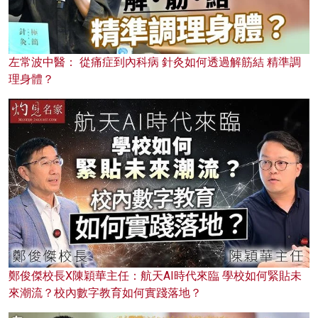
左常波中醫： 從痛症到內科病 針灸如何透過解筋結 精準調
理身體？
鄭俊傑校長X陳穎華主任：航天AI時代來臨 學校如何緊貼未
來潮流？校內數字教育如何實踐落地？