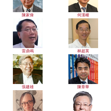
陳家偉
何漢權
雷鼎鳴
林超英
張建雄
陳章華