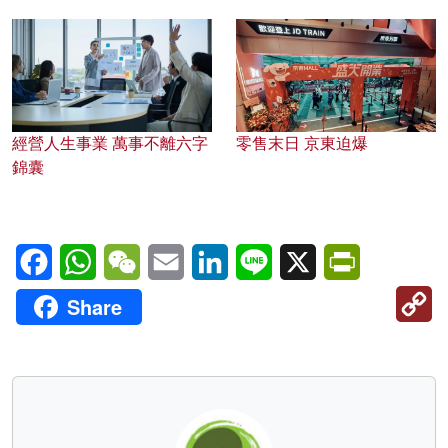
經營人生事業 萬事不離六字
零售末日 京東迫爆
錦囊
Facebook
WhatsApp
WeChat
Email
LinkedIn
Line
X
PrintFriendl
C
Share
Li