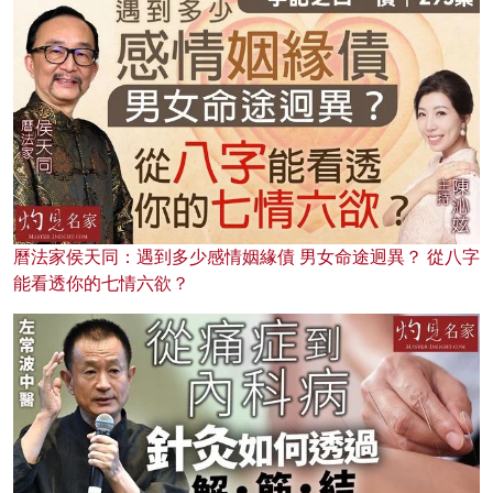
曆法家侯天同：遇到多少感情姻緣債 男女命途迥異？ 從八字
能看透你的七情六欲？