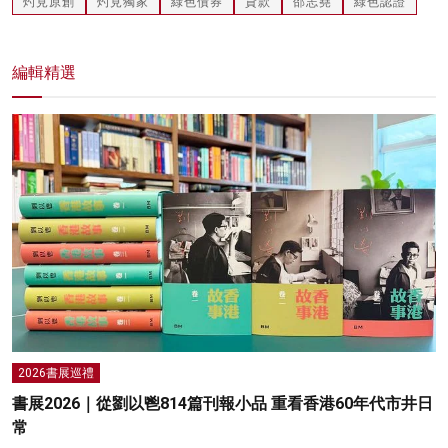
灼見原創
灼見獨家
綠色債券
貸款
邵志堯
綠色認證
編輯精選
2026書展巡禮
書展2026｜從劉以鬯814篇刊報小品 重看香港60年代市井日
常