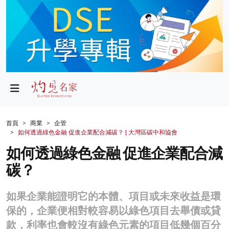
政局
教育
文化
財經
首頁
商業
企管
如何透過綠色金融 促進企業配合減碳？ | 大灣區碳中和協會
生活
如何透過綠色金融 促進企業配合減
健康
碳？
商業
如果企業能證明它的本體、項目或未來收益是環
科技
保的，企業便相對較容易以綠色項目去舉債或貸
影片
款，利率也會較沒有綠色元素的項目低幾個百分