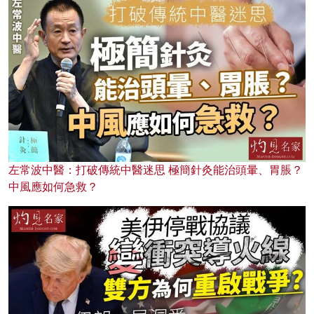
左常波中醫：打破傳統中醫迷思 極簡針灸能治頭暈、胃脹？
中風應如何急救？