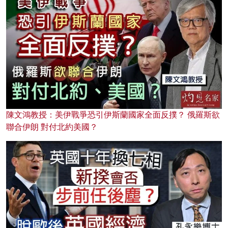
陳文鴻教授：美伊戰爭恐引伊斯蘭國家全面反撲？ 俄羅斯欲
聯合伊朗 對付北約美國？