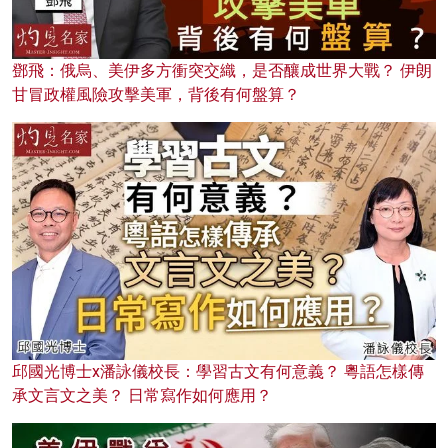
鄧飛：俄烏、美伊多方衝突交織，是否釀成世界大戰？ 伊朗
甘冒政權風險攻擊美軍，背後有何盤算？
邱國光博士x潘詠儀校長：學習古文有何意義？ 粵語怎樣傳
承文言文之美？ 日常寫作如何應用？