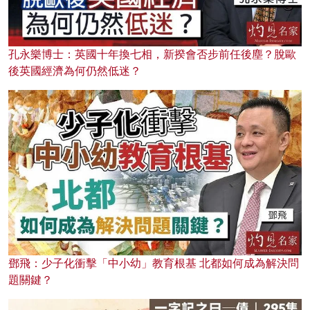
孔永樂博士：英國十年換七相，新揆會否步前任後塵？脫歐
後英國經濟為何仍然低迷？
鄧飛：少子化衝擊「中小幼」教育根基 北都如何成為解決問
題關鍵？