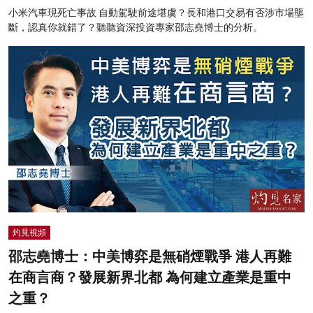
小米汽車現死亡事故 自動駕駛前途堪虞？長和港口交易有否涉市場壟
斷，認真你就錯了？聽聽資深投資專家邵志堯博士的分析。
灼見視頻
邵志堯博士：中美博弈是無硝煙戰爭 港人再難
在商言商？發展新界北都 為何建立產業是重中
之重？