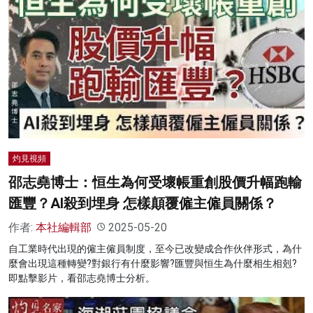
灼見視頻
邵志堯博士：恒生為何受壞帳重創股價升幅跑輸
匯豐？AI殺到埋身 怎樣顛覆僱主僱員關係？
作者:
本社編輯部
2025-05-20
自工業時代出現的僱主僱員制度，至今已改變成合作伙伴形式，為什
麼會出現這種轉變?對銀行有什麼影響?匯豐與恒生為什麼相生相剋?
即點擊影片，看邵志堯博士分析。