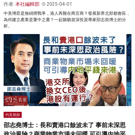
作者:
本社編輯部
2025-04-01
中美博弈是無硝煙戰爭，港人再難在商言商？發展新界北部都會區，
為何建立產業是重中之重？一起聽聽資深投資專家邵志堯博士的分
析。
灼見視頻
邵志堯博士：長和賣港口餘波未了 事前未深思
政治風險？商業物業市場未回暖 可引導內地平