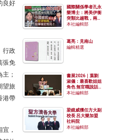
的良好
國際關係學者孔永
樂博士：將美伊衝
突類比越戰，兩者
有何異同？中國崛
本社編輯部
起能否為全球格局
發揮穩定效用？
葛亮：見南山
編輯精選
禮，行政
萬張免
為主；
書展2026｜葉劉
淑儀：最喜歡姐姐
期望旅
角色 無官職說話
包袱少
本社編輯部
香港帶
梁鏡威獲任方大副
校長 呂大樂加盟
社科院
本社編輯部
相宜，