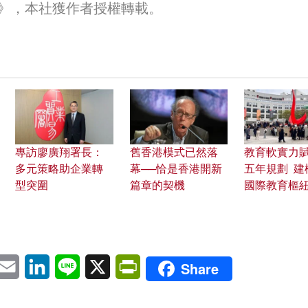
》，本社獲作者授權轉載。
專訪廖廣翔署長：
舊香港模式已然落
教育軟實力
多元策略助企業轉
幕──恰是香港開新
五年規劃 建
型突圍
篇章的契機
國際教育樞
pp
eChat
Email
LinkedIn
Line
X
PrintFriendly
Share