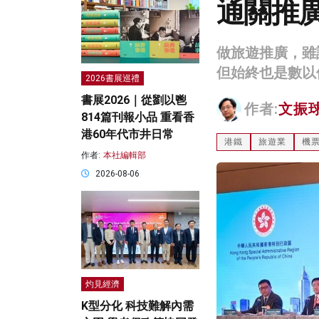
通關推
做旅遊推廣，雖
但始終也是數以
2026書展巡禮
書展2026｜從劉以鬯
作者:
文振
814篇刊報小品 重看香
港60年代市井日常
港鐵
旅遊業
機
作者:
本社編輯部
2026-08-06
灼見經濟
K型分化 科技難解內需