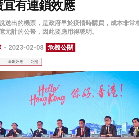
廣宜有連鎖效應
說送出的機票，是政府早於疫情時購買，成本非常
億元計的公帑，因此要應用得聰明。
球
- 2023-02-08
危機公關
票
連鎖效應
公開