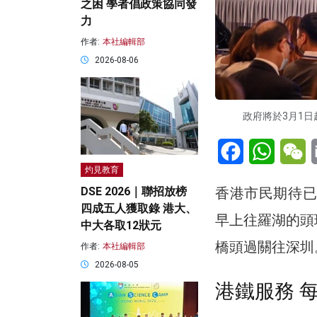
之困 學者倡政策協同發
力
作者:
本社編輯部
2026-08-06
政府將於3月1
Facebook
WhatsA
W
灼見教育
香港市民期待已
DSE 2026｜聯招放榜
四成五人獲取錄 港大、
早上往羅湖的頭
中大各取12狀元
橋頭過關往深圳
作者:
本社編輯部
2026-08-05
港鐵服務 