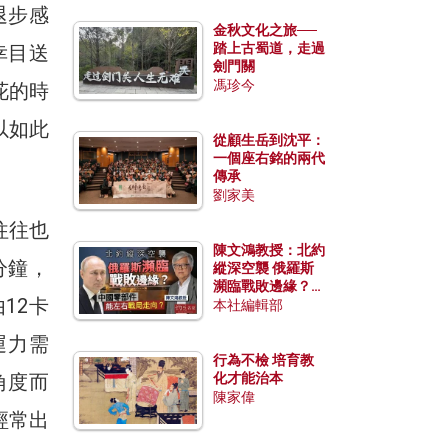
退步感
金秋文化之旅──
踏上古蜀道，走過
幸目送
劍門關
馮珍今
花的時
以如此
從顧生岳到沈平：
一個座右銘的兩代
傳承
劉家美
往往也
陳文鴻教授：北約
分鐘，
縱深空襲 俄羅斯
瀕臨戰敗邊緣？中
12卡
國零部件能左右戰
本社編輯部
局走向？
運力需
行為不檢 培育教
角度而
化才能治本
陳家偉
經常出