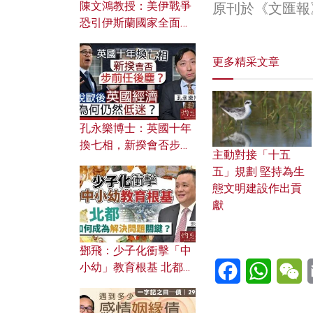
陳文鴻教授：美伊戰爭
原刊於《文匯報
恐引伊斯蘭國家全面反
撲？ 俄羅斯欲聯合伊朗
對付北約美國？
更多精采文章
孔永樂博士：英國十年
換七相，新揆會否步前
主動對接「十五
任後塵？脫歐後英國經
五」規劃 堅持為生
濟為何仍然低迷？
態文明建設作出貢
獻
鄧飛：少子化衝擊「中
Facebook
WhatsA
W
小幼」教育根基 北都如
何成為解決問題關鍵？