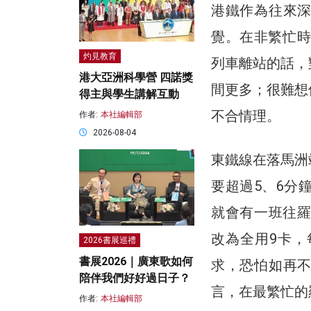
港鐵作為往來
覺。在非繁忙時
灼見教育
列車離站的話，
港大亞洲科學營 四諾獎
間更多；很難想
得主與學生講解互動
不合情理。
作者:
本社編輯部
2026-08-04
東鐵線在落馬洲
要超過5、6分
就會有一班往羅
改為全用9卡
2026書展巡禮
書展2026｜廣東歌如何
求，恐怕如再
陪伴我們好好過日子？
言，在最繁忙的
作者:
本社編輯部