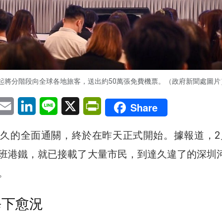
日起將分階段向全球各地旅客，送出約50萬張免費機票。（政府新聞處圖片
pp
eChat
Email
LinkedIn
Line
X
PrintFriendly
Share
久的全面通關，終於在昨天正式開始。據報道，2
班港鐵，就已接載了大量市民，到達久違了的深圳
。
每下愈況