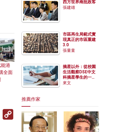
西方世界兩批政客
張建雄
市區再生局範式實
現真正的市區重建
3.0
張量童
賦能港
摘星以外：從校園
構全面
生活觀察DSE中文
科摘星學生的一點
紐
特質
來文
推薦作家
Copy
Link