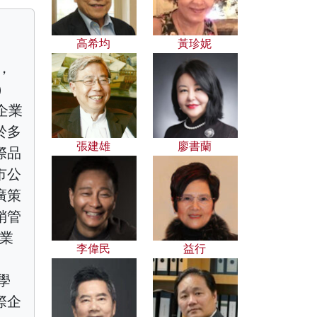
高希均
黃珍妮
者，
d）
企業
於多
張建雄
廖書蘭
際品
市公
廣策
銷管
畢業
李偉民
益行
理學
際企