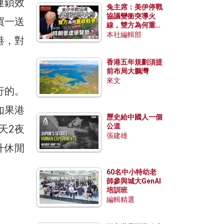
連鎖效
兔主席：美伊停戰
協議變衝突導火
買一送
線，雙方為何重啟
戰爭？伊朗一早洞
本社編輯部
港，對
悉特朗普虛張聲
勢？
香港五年規劃須提
前布局大鵬灣
來文
行的。
如果港
歷史給中國人一個
公道
天2夜
張建雄
升休閒
60名中小特幼老
師參與城大GenAI
培訓班
編輯精選