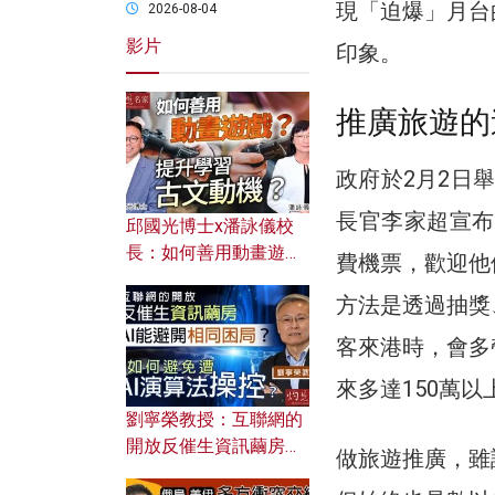
現「迫爆」月台
2026-08-04
影片
印象。
推廣旅遊的
政府於2月2日舉
長官李家超宣布
邱國光博士x潘詠儀校
長：如何善用動畫遊戲
費機票，歡迎他
提升學習古文動機？
方法是透過抽獎
客來港時，會多
來多達150萬
劉寧榮教授：互聯網的
開放反催生資訊繭房，
做旅遊推廣，雖
AI能避開相同困局？如