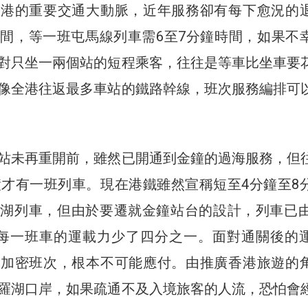
深港的重要交通大動脈，近年服務卻有每下愈況的
間，等一班屯馬線列車需6至7分鐘時間，如果不
對只坐一兩個站的短程乘客，往往是等車比坐車要
像全港往返最多車站的鐵路幹線，班次服務編排可
站未再重開前，雖然已開通到金鐘的過海服務，但
鐘才有一班列車。現在港鐵雖然宣稱短至4分鐘至8
湖列車，但由於要遷就金鐘站台的設計，列車已由
，每一班車的運載力少了四分之一。面對通關後的
不加密班次，根本不可能應付。由推廣香港旅遊的
羅湖口岸，如果疏通不及入境旅客的人流，恐怕會