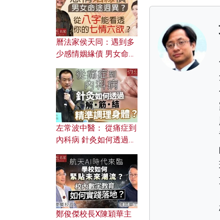
曆法家侯天同：遇到多
少感情姻緣債 男女命途
迥異？ 從八字能看透你
的七情六欲？
左常波中醫： 從痛症到
內科病 針灸如何透過解
筋結 精準調理身體？
鄭俊傑校長X陳穎華主