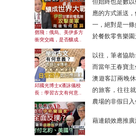
但始終也是數以
何避免遭AI演算法操
控？
應的方式派送，
一，絕對是一條
鄧飛：俄烏、美伊多方
於餐飲零售樂園
衝突交織，是否釀成世
界大戰？ 伊朗甘冒政權
風險攻擊美軍，背後有
以往，筆者協助
何盤算？
而當年王春寶主
澳遊客訂兩晚休
邱國光博士x潘詠儀校
的旅客，往往就
長：學習古文有何意
義？ 粵語怎樣傳承文言
農場的非假日入
文之美？ 日常寫作如何
應用？
藉連鎖效應推廣