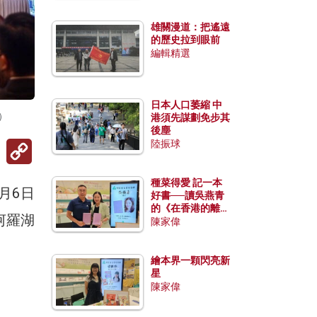
雄關漫道：把遙遠
的歷史拉到眼前
編輯精選
日本人口萎縮 中
）
港須先謀劃免步其
後塵
Copy
陸振球
Link
種菜得愛 記一本
月6日
好書──讀吳燕青
的《在香港的離島
河羅湖
種菜》
陳家偉
繪本界一顆閃亮新
星
陳家偉