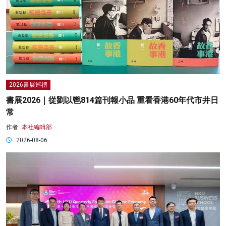
2026書展巡禮
書展2026｜從劉以鬯814篇刊報小品 重看香港60年代市井日
常
作者:
本社編輯部
2026-08-06