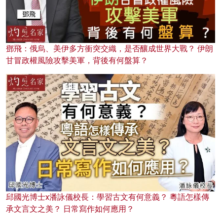
鄧飛：俄烏、美伊多方衝突交織，是否釀成世界大戰？ 伊朗
甘冒政權風險攻擊美軍，背後有何盤算？
邱國光博士x潘詠儀校長：學習古文有何意義？ 粵語怎樣傳
承文言文之美？ 日常寫作如何應用？