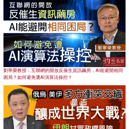
劉寧榮教授：互聯網的開放反催生資訊繭房，AI能避開相同
困局？如何避免遭AI演算法操控？