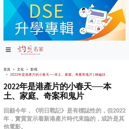
政局
教育
文化
財經
首頁
文化
影視
2022年是港產片的小春天──本土、家庭、奇案和鬼片 | 林綸詩
生活
2022年是港產片的小春天──本
健康
土、家庭、奇案和鬼片
商業
回顧今年，《明日戰記》是有標誌性的，但2022
科技
年，實質宣示着新港產片時代來臨的，或許是其
影片
他電影。