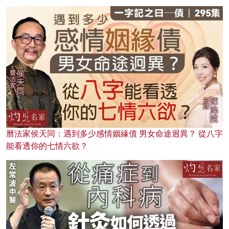
曆法家侯天同：遇到多少感情姻緣債 男女命途迥異？ 從八字
能看透你的七情六欲？