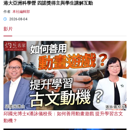
港大亞洲科學營 四諾獎得主與學生講解互動
作者:
本社編輯部
2026-08-04
影片
邱國光博士x潘詠儀校長：如何善用動畫遊戲 提升學習古文
動機？