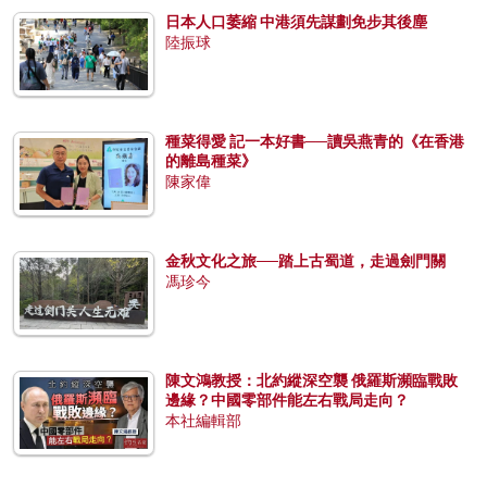
日本人口萎縮 中港須先謀劃免步其後塵
陸振球
種菜得愛 記一本好書──讀吳燕青的《在香港
的離島種菜》
陳家偉
金秋文化之旅──踏上古蜀道，走過劍門關
馮珍今
陳文鴻教授：北約縱深空襲 俄羅斯瀕臨戰敗
邊緣？中國零部件能左右戰局走向？
本社編輯部