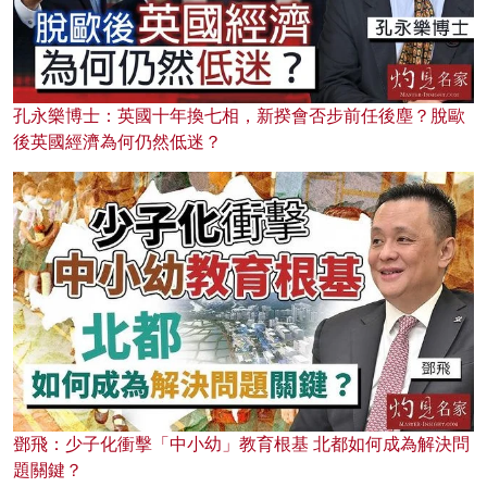
孔永樂博士：英國十年換七相，新揆會否步前任後塵？脫歐
後英國經濟為何仍然低迷？
鄧飛：少子化衝擊「中小幼」教育根基 北都如何成為解決問
題關鍵？