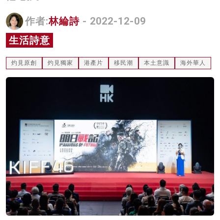
名家榜
作者:
林綸詩
- 2022-12-09
灼見活動
生活詩意
關於我們
灼見原創
灼見獨家
港產片
移民潮
本土意識
海外華人