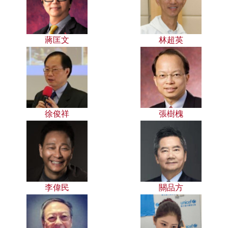
蔣匡文
林超英
徐俊祥
張樹槐
李偉民
關品方