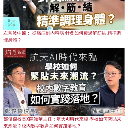
左常波中醫： 從痛症到內科病 針灸如何透過解筋結 精準調
理身體？
鄭俊傑校長X陳穎華主任：航天AI時代來臨 學校如何緊貼未
來潮流？校內數字教育如何實踐落地？