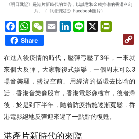
《明日戰記》是港片新時代的宣告，以誠意和金錢推砌的香港科幻
片。（《明日戰記》Facebook圖片）
Facebook
WhatsApp
WeChat
Email
LinkedIn
Line
X
PrintFriendl
C
Share
Li
在進入後疫情的時代，壓彈弓壓了3年，一來就
來個大反彈，大家報復式娛樂，一個周末可以3
場音樂騷，盛況空前。用經濟的循環去比喻的
話，香港音樂像股市，香港電影像樓市，後者滯
後，於是到下半年，隨着防疫措施逐漸寬鬆，香
港電影絕地反彈迎來遲了一點點的復甦。
港產片新時代的來臨