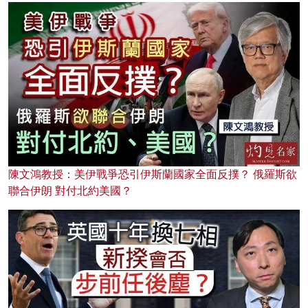
陳文鴻教授：美伊戰爭恐引伊斯蘭國家全面反撲？ 俄羅斯欲
聯合伊朗 對付北約美國？