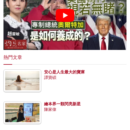
熱門文章
安心是人生最大的寶庫
譚寶碩
繪本界一顆閃亮新星
陳家偉