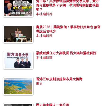
兔主席：美伊停戰協議變衝突導火線，雙方
為何重啟戰爭？伊朗一早洞悉特朗普虛張聲
勢？
本社編輯部
書展2026｜葉劉淑儀：最喜歡姐姐角色 無官
職說話包袱少
本社編輯部
梁鏡威獲任方大副校長 呂大樂加盟社科院
本社編輯部
香港五年規劃須提前布局大鵬灣
來文
歷史給中國人一個公道