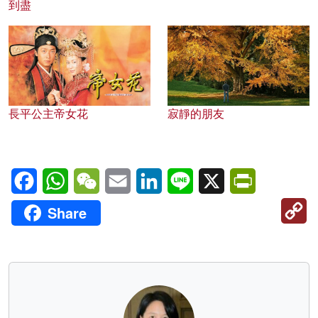
到盡
長平公主帝女花
寂靜的朋友
Facebook
WhatsApp
WeChat
Email
LinkedIn
Line
X
PrintFriendl
C
Share
Li