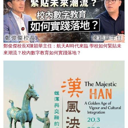
鄭俊傑校長X陳穎華主任：航天AI時代來臨 學校如何緊貼未
來潮流？校內數字教育如何實踐落地？