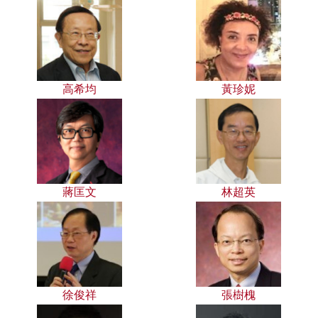
高希均
黃珍妮
蔣匡文
林超英
徐俊祥
張樹槐