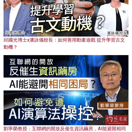
邱國光博士x潘詠儀校長：如何善用動畫遊戲 提升學習古文
動機？
劉寧榮教授：互聯網的開放反催生資訊繭房，AI能避開相同