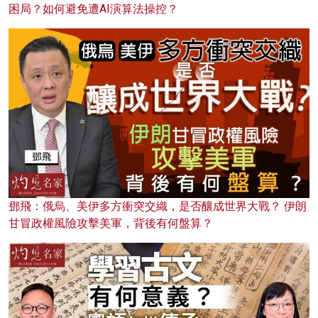
困局？如何避免遭AI演算法操控？
鄧飛：俄烏、美伊多方衝突交織，是否釀成世界大戰？ 伊朗
甘冒政權風險攻擊美軍，背後有何盤算？