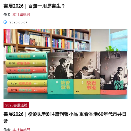
書展2026｜百無一用是書生？
作者:
本社編輯部
2026-08-07
2026書展巡禮
書展2026｜從劉以鬯814篇刊報小品 重看香港60年代市井日
常
作者:
本社編輯部