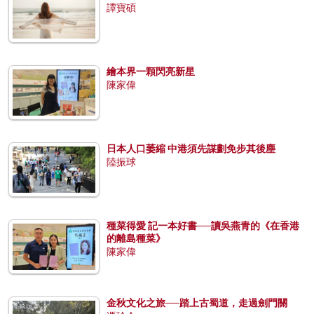
譚寶碩
繪本界一顆閃亮新星
陳家偉
日本人口萎縮 中港須先謀劃免步其後塵
陸振球
種菜得愛 記一本好書──讀吳燕青的《在香港
的離島種菜》
陳家偉
金秋文化之旅──踏上古蜀道，走過劍門關