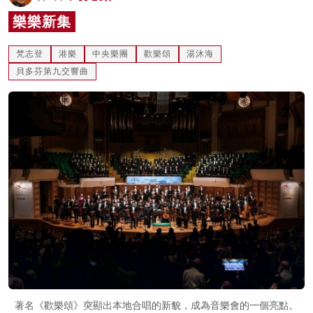
名家榜
樂樂新集
灼見活動
梵志登
港樂
中央樂團
歡樂頌
湯沐海
貝多芬第九交響曲
關於我們
著名《歡樂頌》突顯出本地合唱的新貌，成為音樂會的一個亮點。