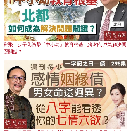
鄧飛：少子化衝擊「中小幼」教育根基 北都如何成為解決問
題關鍵？