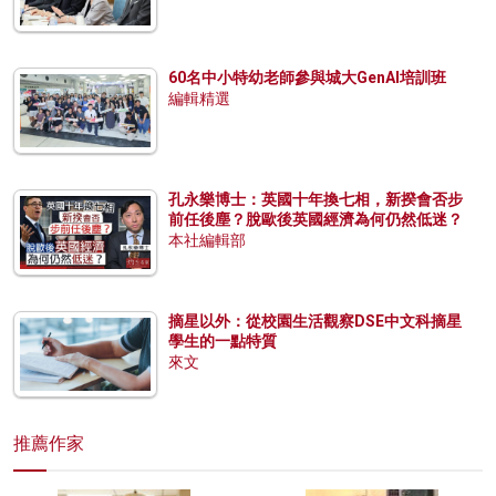
60名中小特幼老師參與城大GenAI培訓班
編輯精選
孔永樂博士：英國十年換七相，新揆會否步
前任後塵？脫歐後英國經濟為何仍然低迷？
本社編輯部
摘星以外：從校園生活觀察DSE中文科摘星
學生的一點特質
來文
推薦作家