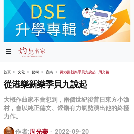
政局
教育
文化
財經
首頁
文化
藝術
音樂
從港樂新樂季貝九說起 | 周光蓁
生活
從港樂新樂季貝九說起
健康
大概作曲家不會想到，兩個世紀後昔日東方小漁
商業
村，會以純正德文、鏗鏘有力氣勢演出他的終極
力作。
科技
影片
作者:
周光蓁
- 2022-09-20