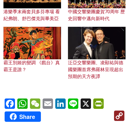
港樂季末兩套貝多芬專場 看
中國交響樂團慶賀70周年 歷
紀弗朗、舒巴傑克與畢美亞
史回響中邁向新時代
霸王別姬的變調 《戲台》真
泛亞交響樂團、凌顯祐與德
霸王是誰？
國樂團首席弗羅林呈現超出
預期的天方夜譚
Facebook
WhatsApp
WeChat
Email
LinkedIn
Line
X
PrintFriendl
C
Share
Li