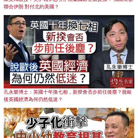
聯合伊朗 對付北約美國？
孔永樂博士：英國十年換七相，新揆會否步前任後塵？脫歐
後英國經濟為何仍然低迷？