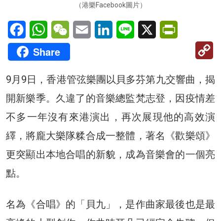
（港樂Facebook圖片）
Facebook
WhatsApp
WeChat
Email
LinkedIn
Line
X
PrintFriendl
C
Share
Li
9月9日，香港管弦樂團以貝多芬第九交響曲，揭
開新樂季。久違了的音樂總監梵志登，因疫情差
不多一年沒有來港演出，再次展現他的高效演
繹，將龐大樂隊糅合成一整體，著名《歡樂頌》
更突顯出本地合唱的新貌，成為音樂會的一個亮
點。
名為《合唱》的「貝九」，是作曲家最後也是最