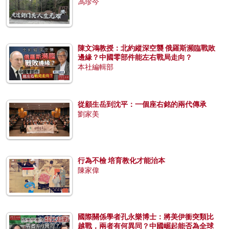
馮珍今
陳文鴻教授：北約縱深空襲 俄羅斯瀕臨戰敗
邊緣？中國零部件能左右戰局走向？
本社編輯部
從顧生岳到沈平：一個座右銘的兩代傳承
劉家美
行為不檢 培育教化才能治本
陳家偉
國際關係學者孔永樂博士：將美伊衝突類比
越戰，兩者有何異同？中國崛起能否為全球