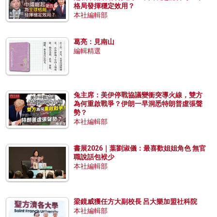
格局發揮穩定效用？
本社編輯部
葛亮：見南山
編輯精選
兔主席：美伊停戰協議變衝突導火線，雙方
為何重啟戰爭？伊朗一早洞悉特朗普虛張聲
勢？
本社編輯部
書展2026｜葉劉淑儀：最喜歡姐姐角色 無官
職說話包袱少
本社編輯部
梁鏡威獲任方大副校長 呂大樂加盟社科院
本社編輯部