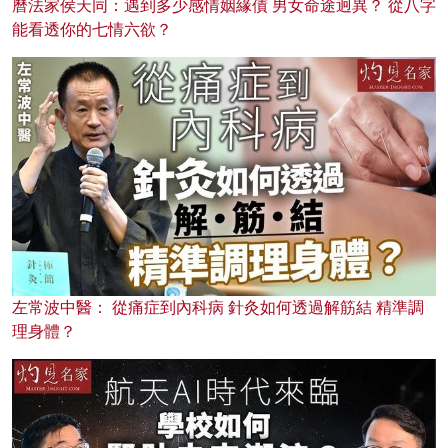
曆法家侯天同：遇到多少感情姻緣債 男女命途迥異？ 從八字
能看透你的七情六欲？
左常波中醫： 從痛症到內科病 針灸如何透過解筋結 精準調
理身體？