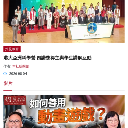
灼見教育
港大亞洲科學營 四諾獎得主與學生講解互動
作者:
本社編輯部
2026-08-04
影片