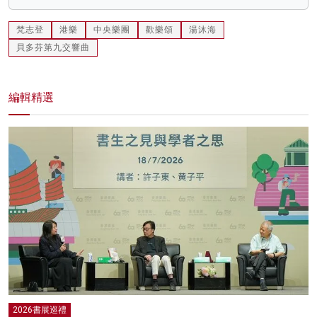
梵志登
港樂
中央樂團
歡樂頌
湯沐海
貝多芬第九交響曲
編輯精選
2026書展巡禮