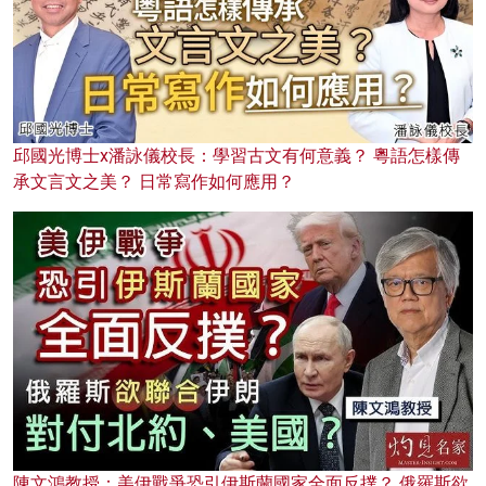
邱國光博士x潘詠儀校長：學習古文有何意義？ 粵語怎樣傳
承文言文之美？ 日常寫作如何應用？
陳文鴻教授：美伊戰爭恐引伊斯蘭國家全面反撲？ 俄羅斯欲