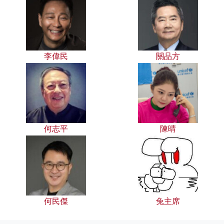
李偉民
關品方
何志平
陳晴
何民傑
兔主席