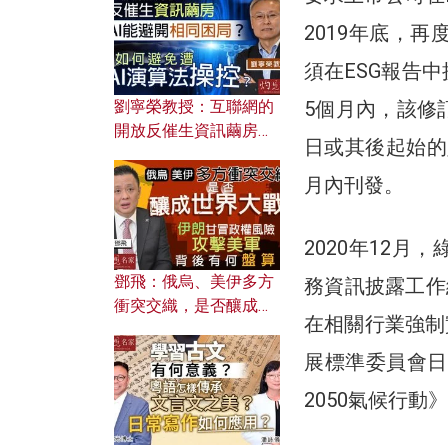
2019年底，
須在ESG報告
5個月內，該修訂
劉寧榮教授：互聯網的
開放反催生資訊繭房，
日或其後起始的
AI能避開相同困局？如
何避免遭AI演算法操
月內刊發。
控？
2020年12
鄧飛：俄烏、美伊多方
務資訊披露工作
衝突交織，是否釀成世
在相關行業強制
界大戰？ 伊朗甘冒政權
風險攻擊美軍，背後有
展標準委員會日
何盤算？
2050氣候行動