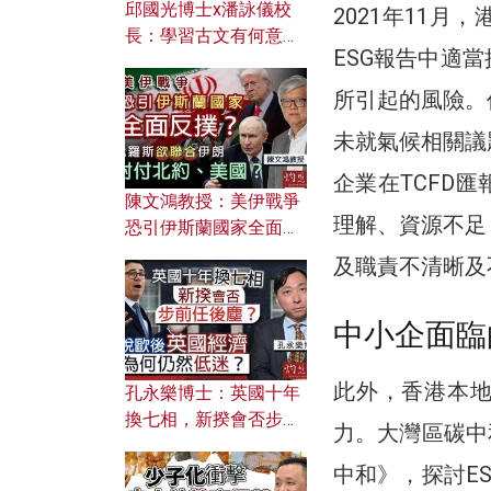
邱國光博士x潘詠儀校
2021年11
長：學習古文有何意
ESG報告中適
義？ 粵語怎樣傳承文言
文之美？ 日常寫作如何
所引起的風險。
應用？
未就氣候相關議
企業在TCFD
陳文鴻教授：美伊戰爭
理解、資源不足
恐引伊斯蘭國家全面反
撲？ 俄羅斯欲聯合伊朗
及職責不清晰及
對付北約美國？
中小企面臨
此外，香港本地
孔永樂博士：英國十年
換七相，新揆會否步前
力。大灣區碳中
任後塵？脫歐後英國經
中和》，探討E
濟為何仍然低迷？