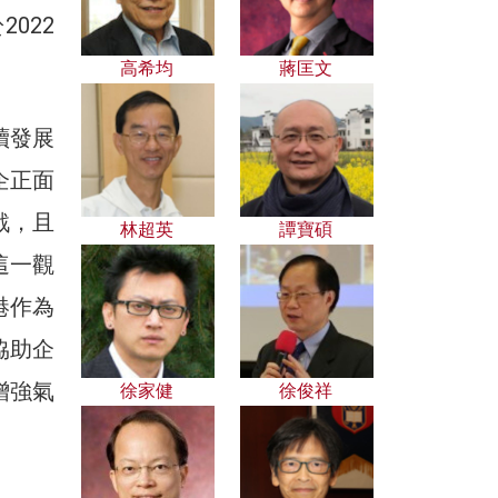
022
高希均
蔣匡文
續發展
企正面
戰，且
林超英
譚寶碩
這一觀
港作為
協助企
增強氣
徐家健
徐俊祥