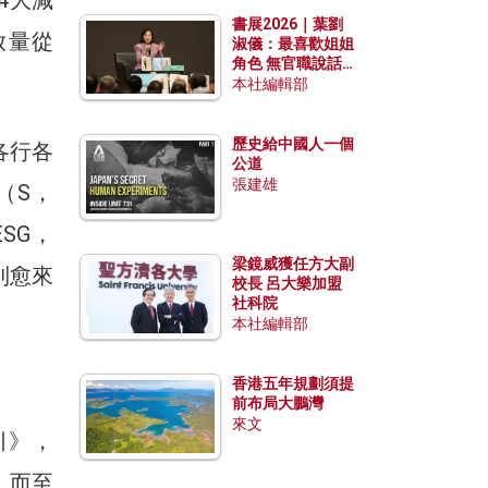
勢？
書展2026｜葉劉
放量從
淑儀：最喜歡姐姐
角色 無官職說話
包袱少
本社編輯部
歷史給中國人一個
各行各
公道
張建雄
（S，
ESG，
梁鏡威獲任方大副
到愈來
校長 呂大樂加盟
社科院
本社編輯部
香港五年規劃須提
前布局大鵬灣
來文
引》，
，而至