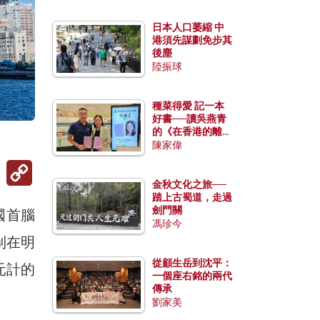
日本人口萎縮 中
港須先謀劃免步其
後塵
陸振球
種菜得愛 記一本
好書──讀吳燕青
的《在香港的離島
種菜》
陳家偉
Copy
Link
金秋文化之旅──
踏上古蜀道，走過
劍門關
國首腦
馮珍今
制在明
從顧生岳到沈平：
元計的
一個座右銘的兩代
傳承
劉家美