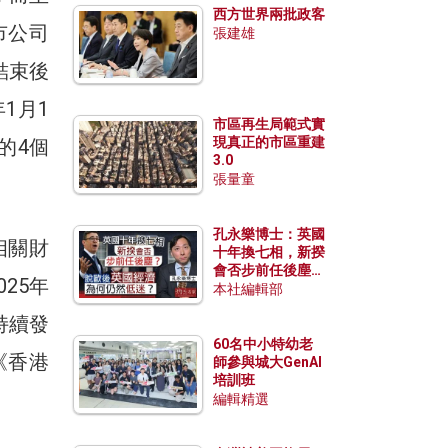
西方世界兩批政客
市公司
張建雄
結束後
1月1
市區再生局範式實
現真正的市區重建
的4個
3.0
張量童
孔永樂博士：英國
相關財
十年換七相，新揆
會否步前任後塵？
25年
脫歐後英國經濟為
本社編輯部
何仍然低迷？
持續發
60名中小特幼老
《香港
師參與城大GenAI
培訓班
編輯精選