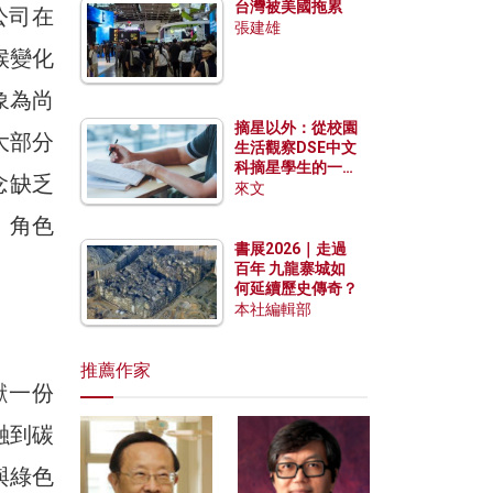
台灣被美國拖累
公司在
張建雄
候變化
象為尚
摘星以外：從校園
大部分
生活觀察DSE中文
科摘星學生的一點
念缺乏
特質
來文
、角色
書展2026｜走過
百年 九龍寨城如
何延續歷史傳奇？
本社編輯部
推薦作家
獻一份
融到碳
與綠色