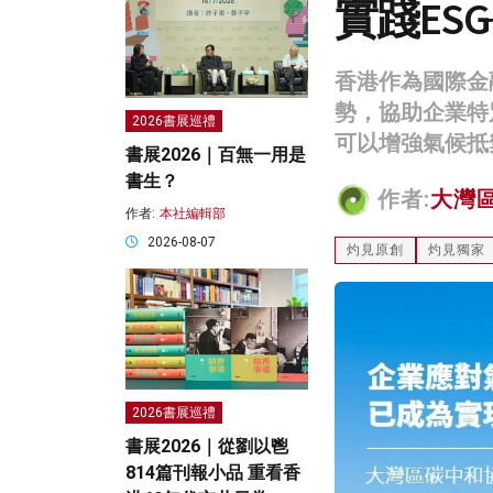
實踐ES
香港作為國際金
勢，協助企業特
2026書展巡禮
可以增強氣候抵
書展2026｜百無一用是
書生？
作者:
大灣
作者:
本社編輯部
2026-08-07
灼見原創
灼見獨家
2026書展巡禮
書展2026｜從劉以鬯
814篇刊報小品 重看香