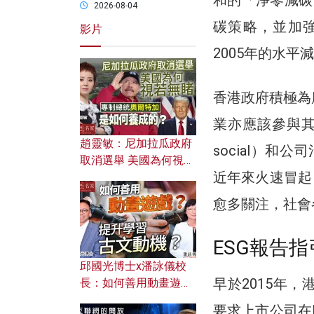
2026-08-04
碳策略，並加強
影片
2005年的水平
香港政府積極為
業亦應該參與其中
趙靈敏：尼加拉瓜政府
social）和公
取消選舉 美國為何視若
近年來火速冒起
無睹？ 專制總統奧爾特
加是如何養成的？
愈多關注，社會
ESG報告
邱國光博士x潘詠儀校
早於2015年
長：如何善用動畫遊戲
提升學習古文動機？
要求上市公司在