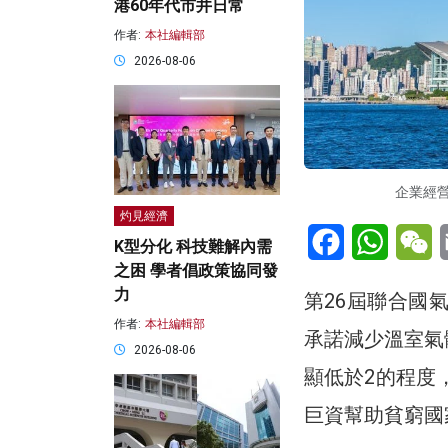
港60年代市井日常
作者:
本社編輯部
2026-08-06
企業經
灼見經濟
Facebook
WhatsA
W
K型分化 科技難解內需
之困 學者倡政策協同發
力
第26屆聯合國
作者:
本社編輯部
承諾減少溫室氣
2026-08-06
顯低於2的程度
巨資幫助貧窮國