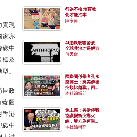
行為不檢 培育教
化才能治本
陳家偉
力實現
國家亦
AI逃獄敲響警號
峰碳中
全球共治才是解方
何民傑
目標及
轉型。
國際關係學者孔永
樂博士：將美伊衝
突類比越戰，兩者
特區政
有何異同？中國崛
本社編輯部
起能否為全球格局
動藍圖
發揮穩定效用？
兔主席：美伊停戰
對香港
協議變衝突導火
線，雙方為何重啟
現碳中
戰爭？伊朗一早洞
本社編輯部
悉特朗普虛張聲
4大減