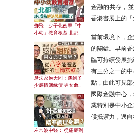
金融的共存，並
香港書展上的「
鄧飛：少子化衝擊「中
小幼」教育根基 北都如
當前環境下，企
何成為解決問題關鍵？
的關鍵。早前香
臨可持續發展挑
有三分之一的中
曆法家侯天同：遇到多
點，由此可見部
少感情姻緣債 男女命途
迥異？ 從八字能看透你
國際金融中心，
的七情六欲？
業特別是中小企
候抵禦力，邁向
左常波中醫： 從痛症到