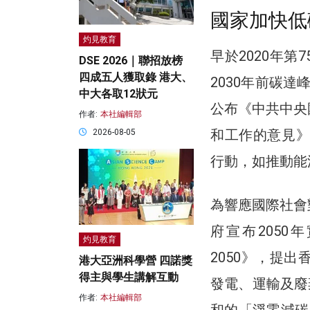
國家加快低
灼見教育
早於2020年
DSE 2026｜聯招放榜
四成五人獲取錄 港大、
2030年前碳達
中大各取12狀元
公布《中共中央
作者:
本社編輯部
和工作的意見》
2026-08-05
行動，如推動能
為響應國際社會
府宣布2050
灼見教育
2050》，提
港大亞洲科學營 四諾獎
得主與學生講解互動
發電、運輸及廢
作者:
本社編輯部
和的「淨零減碳