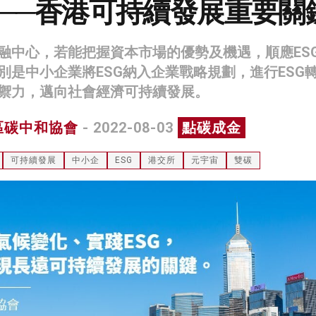
G──香港可持續發展重要關
融中心，若能把握資本市場的優勢及機遇，順應ES
別是中小企業將ESG納入企業戰略規劃，進行ESG
禦力，邁向社會經濟可持續發展。
區碳中和協會
- 2022-08-03
點碳成金
可持續發展
中小企
ESG
港交所
元宇宙
雙碳