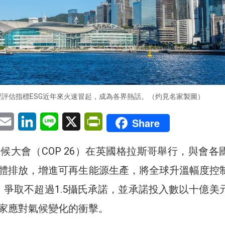
營評估指標ESG近年來火速冒起，成為各界熱話。（灼見名家製圖）
pp
eChat
Email
LinkedIn
Line
X
PrintFriendly
Share
氣候大會（COP 26）在英國格拉斯哥舉行，與會各
體排放，增進可再生能源生產，將全球升溫幅度控
，爭取不超過1.5攝氏承諾，並承諾投入數以十億美
家應對氣候變化的衝擊。