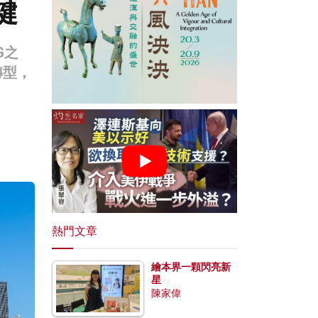
鍵
G之
轉型，
熱門文章
繪本界一顆閃亮新
星
陳家偉