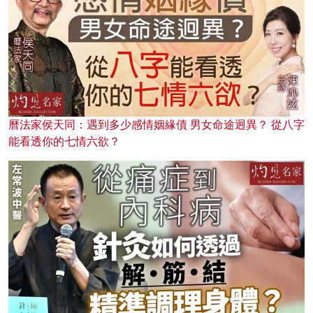
曆法家侯天同：遇到多少感情姻緣債 男女命途迥異？ 從八字
能看透你的七情六欲？