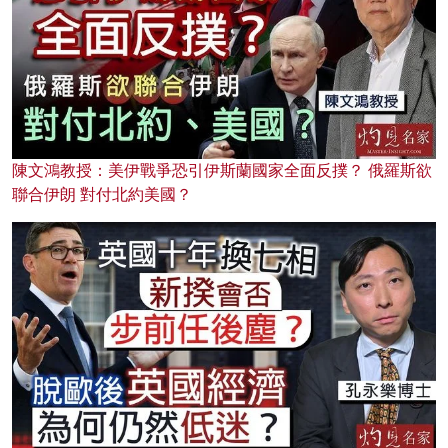
陳文鴻教授：美伊戰爭恐引伊斯蘭國家全面反撲？ 俄羅斯欲
聯合伊朗 對付北約美國？