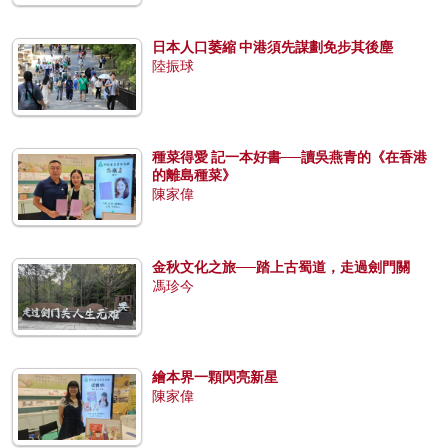
日本人口萎縮 中港須先謀劃免步其後塵
陸振球
種菜得愛 記一本好書──讀吳燕青的《在香港
的離島種菜》
陳家偉
金秋文化之旅──踏上古蜀道，走過劍門關
馮珍今
繪本界一顆閃亮新星
陳家偉