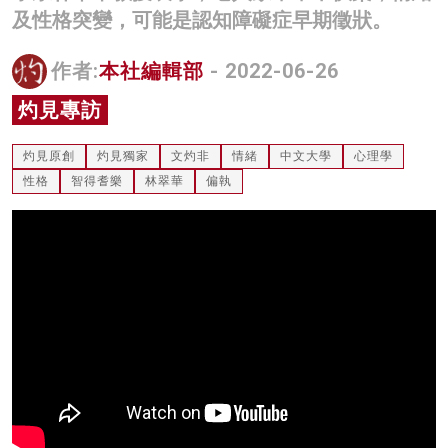
及性格突變，可能是認知障礙症早期徵狀。
名家榜
灼見活動
作者:
本社編輯部
- 2022-06-26
灼見專訪
關於我們
灼見原創
灼見獨家
文灼非
情緒
中文大學
心理學
性格
智得耆樂
林翠華
偏執