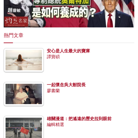
熱門文章
安心是人生最大的寶庫
譚寶碩
一起懷念吳大猷院長
廖書蘭
雄關漫道：把遙遠的歷史拉到眼前
編輯精選