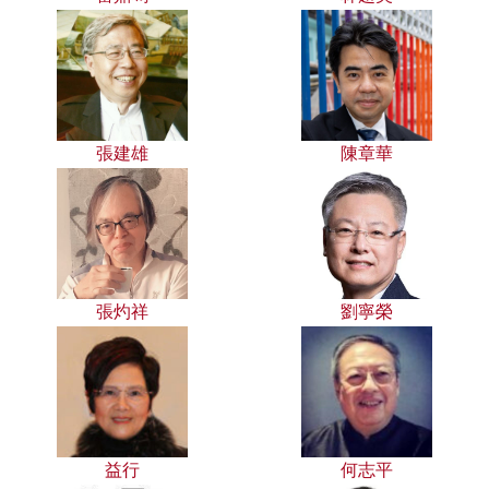
張建雄
陳章華
張灼祥
劉寧榮
益行
何志平