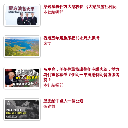
梁鏡威獲任方大副校長 呂大樂加盟社科院
本社編輯部
香港五年規劃須提前布局大鵬灣
來文
兔主席：美伊停戰協議變衝突導火線，雙方
為何重啟戰爭？伊朗一早洞悉特朗普虛張聲
勢？
本社編輯部
歷史給中國人一個公道
張建雄