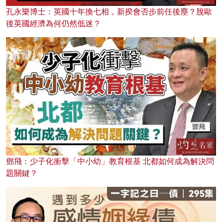
孔永樂博士：英國十年換七相，新揆會否步前任後塵？脫歐
後英國經濟為何仍然低迷？
鄧飛：少子化衝擊「中小幼」教育根基 北都如何成為解決問
題關鍵？