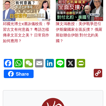
邱國光博士x潘詠儀校長：學
陳文鴻教授：美伊戰爭恐引
習古文有何意義？ 粵語怎樣
伊斯蘭國家全面反撲？ 俄羅
傳承文言文之美？ 日常寫作
斯欲聯合伊朗 對付北約美
如何應用？
國？
Facebook
WhatsApp
WeChat
Email
LinkedIn
Line
X
PrintFriendl
C
Share
Li