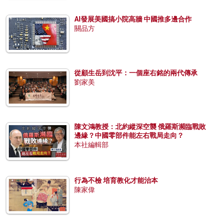
AI發展美國搞小院高牆 中國推多邊合作
關品方
從顧生岳到沈平：一個座右銘的兩代傳承
劉家美
陳文鴻教授：北約縱深空襲 俄羅斯瀕臨戰敗
邊緣？中國零部件能左右戰局走向？
本社編輯部
行為不檢 培育教化才能治本
陳家偉