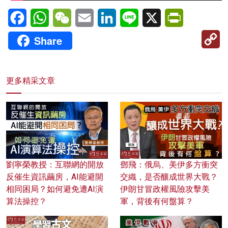
Facebook
WhatsApp
WeChat
Email
LinkedIn
Line
X
PrintFriendl
C
Share
Li
更多精采文章
劉寧榮教授：互聯網的開放
鄧飛：俄烏、美伊多方衝突
反催生資訊繭房，AI能避開
交織，是否釀成世界大戰？
相同困局？如何避免遭AI演
伊朗甘冒政權風險攻擊美
算法操控？
軍，背後有何盤算？