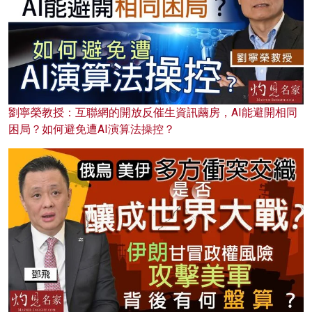
劉寧榮教授：互聯網的開放反催生資訊繭房，AI能避開相同
困局？如何避免遭AI演算法操控？