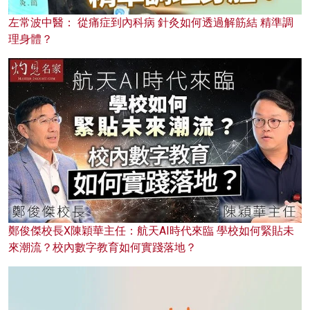
左常波中醫： 從痛症到內科病 針灸如何透過解筋結 精準調
理身體？
鄭俊傑校長X陳穎華主任：航天AI時代來臨 學校如何緊貼未
來潮流？校內數字教育如何實踐落地？