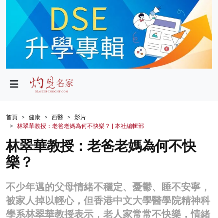
政局
教育
文化
財經
首頁
健康
西醫
影片
林翠華教授：老爸老媽為何不快樂？ | 本社編輯部
生活
林翠華教授：老爸老媽為何不快
健康
樂？
商業
不少年邁的父母情緒不穩定、憂鬱、睡不安寧，
科技
被家人掉以輕心，但香港中文大學醫學院精神科
影片
學系林翠華教授表示，老人家常常不快樂，情緒