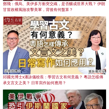
鄧飛：俄烏、美伊多方衝突交織，是否釀成世界大戰？ 伊朗
甘冒政權風險攻擊美軍，背後有何盤算？
邱國光博士x潘詠儀校長：學習古文有何意義？ 粵語怎樣傳
承文言文之美？ 日常寫作如何應用？