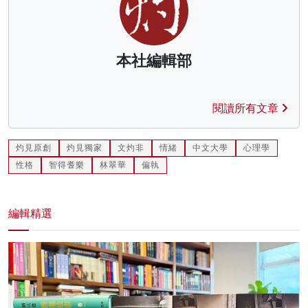
本社編輯部
閱讀所有文章
灼見原創
灼見獨家
文灼非
情緒
中文大學
心理學
性格
智得耆樂
林翠華
偏執
編輯精選