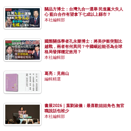
關品方博士：台灣九合一選舉 民進黨大失人
心 藍白合作有望拿下七成以上縣市？
本社編輯部
國際關係學者孔永樂博士：將美伊衝突類比
越戰，兩者有何異同？中國崛起能否為全球
格局發揮穩定效用？
本社編輯部
葛亮：見南山
編輯精選
書展2026｜葉劉淑儀：最喜歡姐姐角色 無官
職說話包袱少
本社編輯部