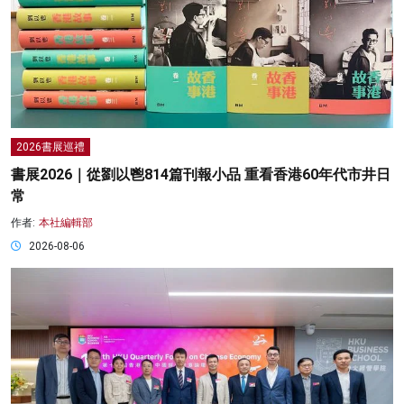
2026書展巡禮
書展2026｜從劉以鬯814篇刊報小品 重看香港60年代市井日
常
作者:
本社編輯部
2026-08-06