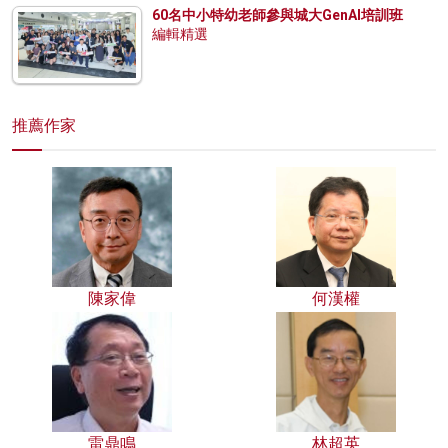
60名中小特幼老師參與城大GenAI培訓班
編輯精選
推薦作家
陳家偉
何漢權
雷鼎鳴
林超英