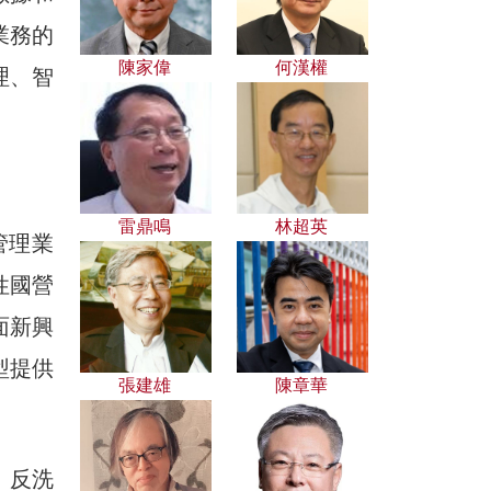
業務的
陳家偉
何漢權
理、智
雷鼎鳴
林超英
管理業
性國營
面新興
型提供
張建雄
陳章華
、反洗