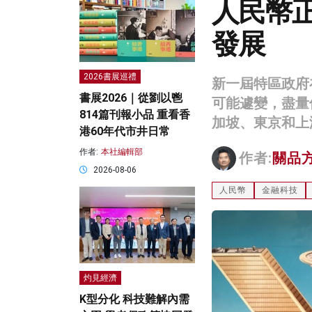
人民幣
發展
2026書展巡禮
新一屆特區政府
書展2026｜從劉以鬯
可能遽變，盡量
814篇刊報小品 重看香
加坡、東京和上
港60年代市井日常
作者:
本社編輯部
作者:
關品
2026-08-06
人民幣
金融科技
灼見經濟
K型分化 科技難解內需