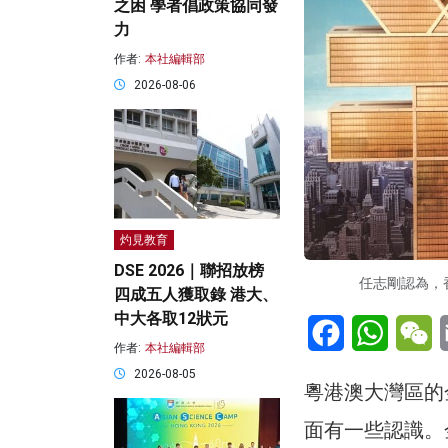
之困 學者倡政策協同發
力
作者:
本社編輯部
2026-08-06
灼見教育
DSE 2026｜聯招放榜
任志剛認為，
四成五人獲取錄 港大、
中大各取12狀元
Facebook
WhatsA
W
作者:
本社編輯部
2026-08-05
粵港澳大灣區的
面有一些認識。