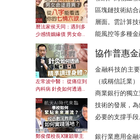
區塊鏈技術結合
層面。雲計算技
曆法家侯天同：遇到多
能風控等多種金
少感情姻緣債 男女命途
迥異？ 從八字能看透你
的七情六欲？
協作普惠金
金融科技的主
（或稱信託業）
左常波中醫： 從痛症到
內科病 針灸如何透過解
商業銀行的獨立
筋結 精準調理身體？
技術的發展，為
必要的支撐手段
銀行業應用金融
鄭俊傑校長X陳穎華主