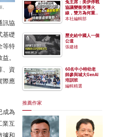
兔主席：美伊停戰
新。
協議變衝突導火
線，雙方為何重啟
戰爭？伊朗一早洞
本社編輯部
通訊協
悉特朗普虛張聲
勢？
式基礎
歷史給中國人一個
公道
全等特
張建雄
效益。
算、資
60名中小特幼老
師參與城大GenAI
實際應
培訓班
編輯精選
推薦作家
已成為
工業互
數據和