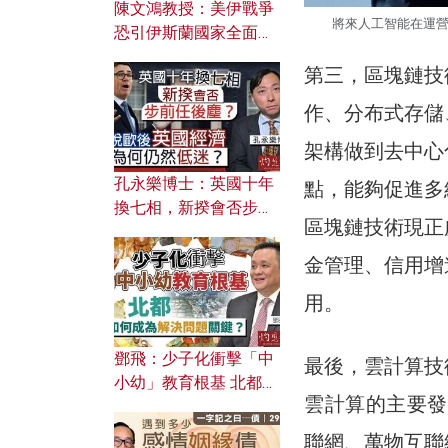
陳文鴻教授：美伊戰爭
將來人工智能在運
恐引伊斯蘭國家全面反
撲？ 俄羅斯欲聯合伊朗
第三，區塊鏈技
對付北約美國？
作、分布式存儲
架構做到去中心
孔永樂博士：英國十年
點，能夠促進多
換七相，新揆會否步前
區塊鏈技術現正
任後塵？脫歐後英國經
濟為何仍然低迷？
金管理、信用增
用。
鄧飛：少子化衝擊「中
最後，雲計算技
小幼」教育根基 北都如
雲計算的主要發
何成為解決問題關鍵？
聯網、萬物互聯