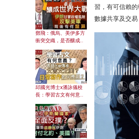
何避免遭AI演算法操
習，有可信賴的
控？
數據共享及交易
鄧飛：俄烏、美伊多方
衝突交織，是否釀成世
界大戰？ 伊朗甘冒政權
風險攻擊美軍，背後有
何盤算？
邱國光博士x潘詠儀校
長：學習古文有何意
義？ 粵語怎樣傳承文言
文之美？ 日常寫作如何
應用？