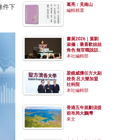
葛亮：見南山
條件下
編輯精選
書展2026｜葉劉
淑儀：最喜歡姐姐
角色 無官職說話
包袱少
本社編輯部
梁鏡威獲任方大副
校長 呂大樂加盟
社科院
本社編輯部
香港五年規劃須提
前布局大鵬灣
來文