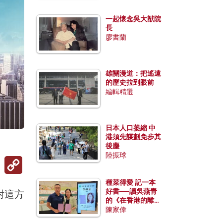
一起懷念吳大猷院
長
廖書蘭
雄關漫道：把遙遠
的歷史拉到眼前
編輯精選
日本人口萎縮 中
港須先謀劃免步其
後塵
陸振球
Copy
Link
種菜得愛 記一本
好書──讀吳燕青
對這方
的《在香港的離島
種菜》
陳家偉