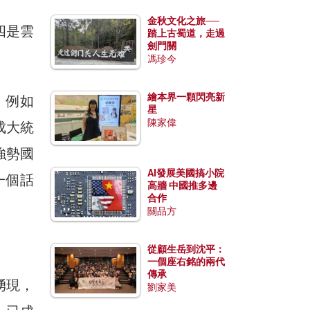
金秋文化之旅──
四是雲
踏上古蜀道，走過
劍門關
馮珍今
繪本界一顆閃亮新
，例如
星
陳家偉
成大統
強勢國
AI發展美國搞小院
一個話
高牆 中國推多邊
合作
關品方
從顧生岳到沈平：
一個座右銘的兩代
傳承
湧現，
劉家美