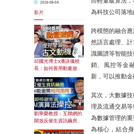
而輕量級算法，
2026-08-04
為科技公司落地
影片
跨模態的融合應
然語言處理、計
識圖譜等智能技
邱國光博士x潘詠儀校
銷、風控等金
長：如何善用動畫遊戲
提升學習古文動機？
新，可以推動金
其次，大數據技
理及流通交易等
劉寧榮教授：互聯網的
為數據管理的重
開放反催生資訊繭房，
AI能避開相同困局？如
為核心，結合