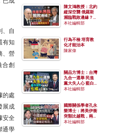
，已成
陳文鴻教授：北約
縱深空襲 俄羅斯
瀕臨戰敗邊緣？中
國零部件能左右戰
本社編輯部
局走向？
別、自
行為不檢 培育教
還有知
化才能治本
陳家偉
務、營
融合創
關品方博士：台灣
九合一選舉 民進
黨大失人心 藍白
合作有望拿下七成
本社編輯部
據的處
以上縣市？
發展成
國際關係學者孔永
樂博士：將美伊衝
突類比越戰，兩者
據安全
有何異同？中國崛
本社編輯部
起能否為全球格局
聯通學
發揮穩定效用？