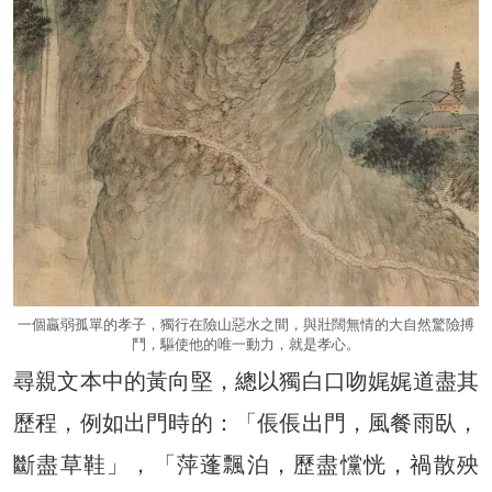
一個贏弱孤單的孝子，獨行在險山惡水之間，與壯闊無情的大自然驚險搏
鬥，驅使他的唯一動力，就是孝心。
尋親文本中的黃向堅，總以獨白口吻娓娓道盡其
歷程，例如出門時的：「倀倀出門，風餐雨臥，
斷盡草鞋」，「萍蓬飄泊，歷盡戃恍，禍散殃