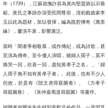
年（1739），江蘇巡撫許容為黃向堅題旌以示垂
範。黃氏之事跡亦深受民間尊崇，清初戲曲家李
玉以此為題材，加以發揮，編為崑腔傳奇《萬里
緣》，屢演不衰，影響廣泛。
當時「聞者爭相敬慕，或作傳紀，或為詩歌，甚
至演為傳奇。至今優人演唱，雖婦人孺子，莫不
痛哭一回，欣喜一回，盡知黃孝子之名」，「婦
人孺子無不知有黃孝子者」。此後，也有不少人
仿效，於是有《陸文虎尋親圖卷》、 《力孝子
尋親圖卷》、《朱仲嘉蜀道尋親圖》等畫作。
捐贈者何耀光先生特別喜歡這份作品，一是因其