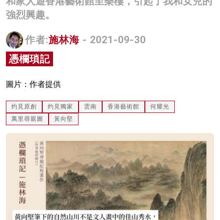
和家人遊香港藝術館至樂樓，引起了我和女兒的
名家榜
強烈興趣。
灼見活動
作者:
施林海
- 2021-09-30
關於我們
憑欄瑣記
圖片：作者提供
灼見原創
灼見獨家
雲南
香港藝術館
何耀光
萬里尋親圖
黃向堅