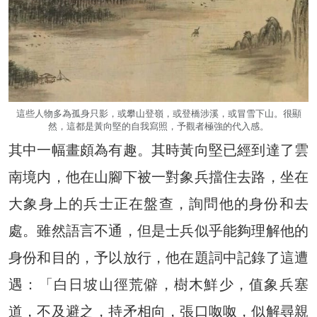
這些人物多為孤身只影，或攀山登嶺，或登橋涉溪，或冒雪下山。很顯
然，這都是黃向堅的自我寫照，予觀者極強的代入感。
其中一幅畫頗為有趣。其時黃向堅已經到達了雲
南境内，他在山腳下被一對象兵擋住去路，坐在
大象身上的兵士正在盤查，詢問他的身份和去
處。雖然語言不通，但是士兵似乎能夠理解他的
身份和目的，予以放行，他在題詞中記錄了這遭
遇：「白日坡山徑荒僻，樹木鮮少，值象兵塞
道，不及避之，持矛相向，張口呶呶，似解尋親