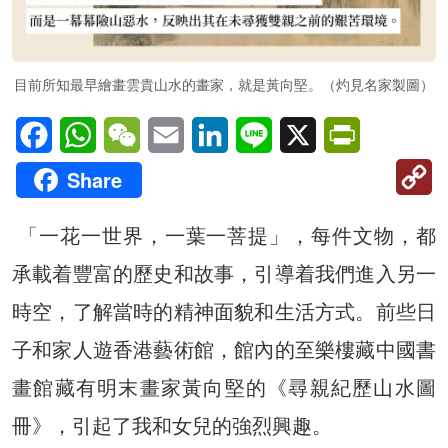
目前所知最早繪畫雲貴山水的畫家，就是黃向堅。（灼見名家製圖）
Facebook
WhatsApp
WeChat
Email
LinkedIn
Line
X
PrintFriendl
C
Share
Li
「一花一世界，一葉一菩提」，每件文物，都
承載着豐富的歷史和故事，引導着我們進入另一
時空，了解當時的精神面貌和生活方式。前些日
子和家人遊香港藝術館，館內的至樂樓藏中國書
畫館藏有明末畫家黃向堅的《尋親紀歷山水圖
冊》，引起了我和女兒的強烈興趣。