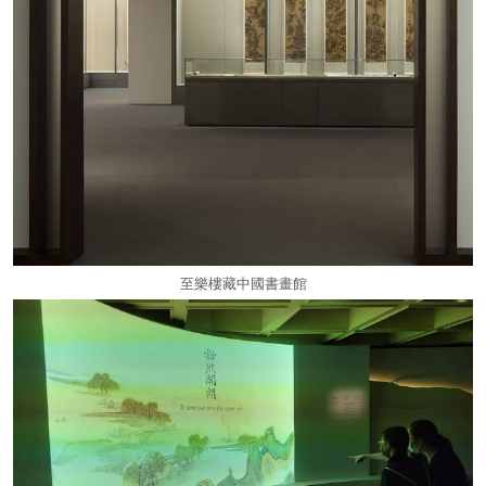
至樂樓藏中國書畫館