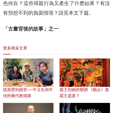
色何在？這些尋親行為又產生了什麽結果？有沒
有預想不到的負面情境？請見本文下篇。
「古畫背後的故事」之一
更多精采文章
從面壁到面世──牛玉生與牛
霸王別姬的變調 《戲台》真
佳的兩代敦煌路
霸王是誰？