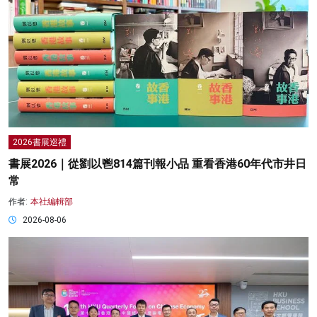
2026書展巡禮
書展2026｜從劉以鬯814篇刊報小品 重看香港60年代市井日
常
作者:
本社編輯部
2026-08-06