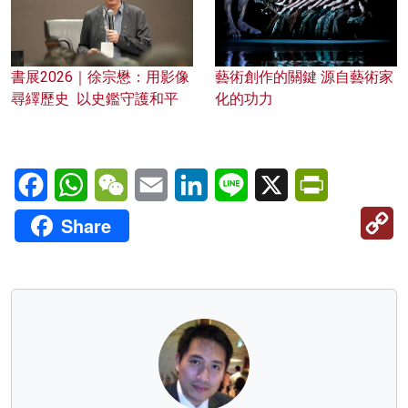
書展2026｜徐宗懋：用影像
藝術創作的關鍵 源自藝術家
尋繹歷史 以史鑑守護和平
化的功力
Facebook
WhatsApp
WeChat
Email
LinkedIn
Line
X
PrintFriendl
C
Share
Li