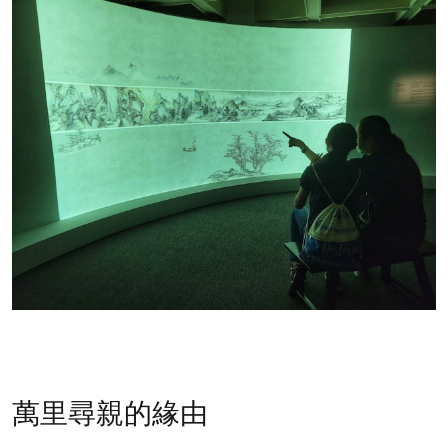
萬里尋親的緣由