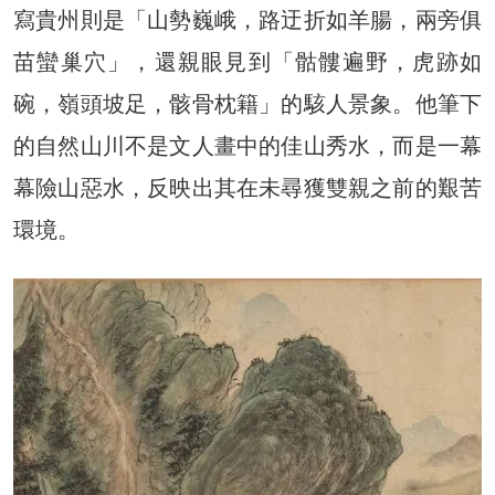
寫貴州則是「山勢巍峨，路迂折如羊腸，兩旁俱
苗蠻巢穴」，還親眼見到「骷髏遍野，虎跡如
碗，嶺頭坡足，骸骨枕籍」的駭人景象。他筆下
的自然山川不是文人畫中的佳山秀水，而是一幕
幕險山惡水，反映出其在未尋獲雙親之前的艱苦
環境。