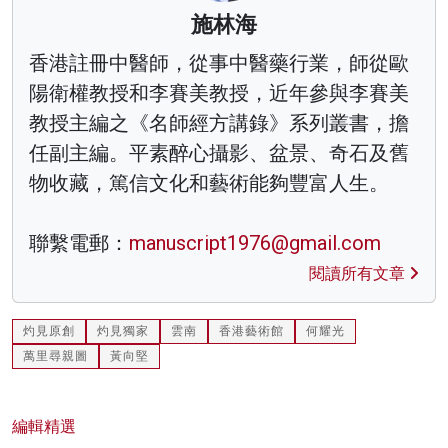
施林海
香港註冊中醫師，從事中醫藥行業，師從歐
陽衛權教授和李賽美教授，近年參與李賽美
教授主編之《名師經方講錄》系列叢書，擔
任副主編。平素醉心攝影、盆景、奇石及舊
物收藏，篤信文化和藝術能夠豐富人生。
聯繫電郵：
manuscript1976@gmail.com
閱讀所有文章
灼見原創
灼見獨家
雲南
香港藝術館
何耀光
萬里尋親圖
黃向堅
編輯精選