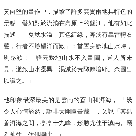
黃向堅的畫作中，描繪了許多雲貴兩地具特色的
景點，譬如對於流淌在高原上的盤江，他有如此
描述，「夏秋水溢，其色紅綠，奔湧有轟雷轉石
聲，行者不勝望洋而歎」；當置身黔地山水時，
則感歎：「語云黔地山水不入畫圖，豈人所未
見，遂致山水靈異，泯滅於荒陬僻壤耶。余圖出
以識之。」
他印象最深最美的是雲南的蒼山和洱海， 「幾
令人心情豁然，詎非天開圖畫哉」，又說「其點
蒼洱海之間，亭亭十九峰，形勝尤佳于滇南。竊
為神往，仿佛圖此。」