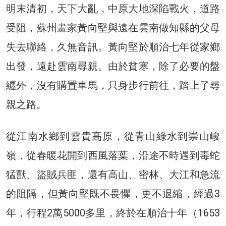
明末清初，天下大亂，中原大地深陷戰火，道路
受阻，蘇州畫家黃向堅與遠在雲南做知縣的父母
失去聯絡，久無音訊。黃向堅於順治七年從家鄉
出發，遠赴雲南尋親。由於貧寒，除了必要的盤
纏外，沒有購置車馬，只身步行前往，踏上了尋
親之路。
從江南水鄉到雲貴高原，從青山綠水到崇山峻
嶺，從春暖花開到西風落葉，沿途不時遇到毒蛇
猛獸、盜賊兵匪，還有高山、密林、大江和急流
的阻隔，但黃向堅既不畏懼，更不退縮，經過3
年，行程2萬5000多里，終於在順治十年（1653