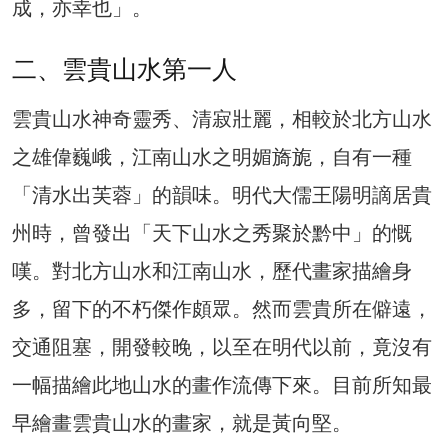
成，亦幸也」。
二、雲貴山水第一人
雲貴山水神奇靈秀、清寂壯麗，相較於北方山水
之雄偉巍峨，江南山水之明媚旖旎，自有一種
「清水出芙蓉」的韻味。明代大儒王陽明謫居貴
州時，曾發出「天下山水之秀聚於黔中」的慨
嘆。對北方山水和江南山水，歷代畫家描繪身
多，留下的不朽傑作頗眾。然而雲貴所在僻遠，
交通阻塞，開發較晚，以至在明代以前，竟沒有
一幅描繪此地山水的畫作流傳下來。目前所知最
早繪畫雲貴山水的畫家，就是黃向堅。