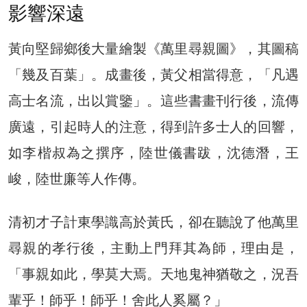
影響深遠
黃向堅歸鄉後大量繪製《萬里尋親圖》，其圖稿
「幾及百葉」。成畫後，黃父相當得意，「凡遇
高士名流，出以賞鑒」。這些書畫刊行後，流傳
廣遠，引起時人的注意，得到許多士人的回響，
如李楷叔為之撰序，陸世儀書跋，沈德潛，王
峻，陸世廉等人作傳。
清初才子計東學識高於黃氏，卻在聽說了他萬里
尋親的孝行後，主動上門拜其為師，理由是，
「事親如此，學莫大焉。天地鬼神猶敬之，況吾
輩乎！師乎！師乎！舍此人奚屬？」