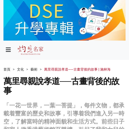
政局
教育
文化
財經
首頁
文化
藝術
萬里尋親說孝道──古畫背後的故事 | 施林海
生活
萬里尋親說孝道──古畫背後的故
事
健康
商業
「一花一世界，一葉一菩提」，每件文物，都承
載着豐富的歷史和故事，引導着我們進入另一時
科技
空，了解當時的精神面貌和生活方式。前些日子
影片