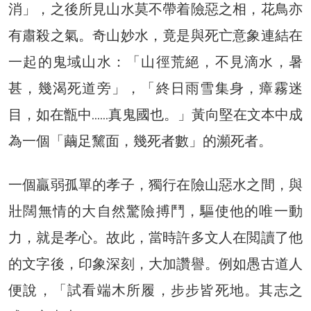
消」，之後所見山水莫不帶着險惡之相，花鳥亦
有肅殺之氣。奇山妙水，竟是與死亡意象連結在
一起的鬼域山水：「山徑荒絕，不見滴水，暑
甚，幾渴死道旁」，「終日雨雪集身，瘴霧迷
目，如在甑中……真鬼國也。」黃向堅在文本中成
為一個「繭足黧面，幾死者數」的瀕死者。
一個贏弱孤單的孝子，獨行在險山惡水之間，與
壯闊無情的大自然驚險搏鬥，驅使他的唯一動
力，就是孝心。故此，當時許多文人在閲讀了他
的文字後，印象深刻，大加讚譽。例如愚古道人
便說，「試看端木所履，步步皆死地。其志之