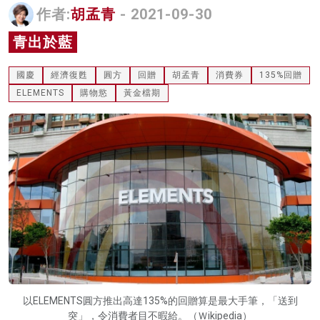
作者:
胡孟青
- 2021-09-30
名家榜
青出於藍
灼見活動
國慶
經濟復甦
圓方
回贈
胡孟青
消費券
135%回贈
關於我們
ELEMENTS
購物慾
黃金檔期
以ELEMENTS圓方推出高達135%的回贈算是最大手筆，「送到
突」，令消費者目不暇給。（Ｗikipedia）