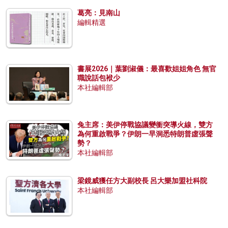
葛亮：見南山
編輯精選
書展2026｜葉劉淑儀：最喜歡姐姐角色 無官
職說話包袱少
本社編輯部
兔主席：美伊停戰協議變衝突導火線，雙方
為何重啟戰爭？伊朗一早洞悉特朗普虛張聲
勢？
本社編輯部
梁鏡威獲任方大副校長 呂大樂加盟社科院
本社編輯部