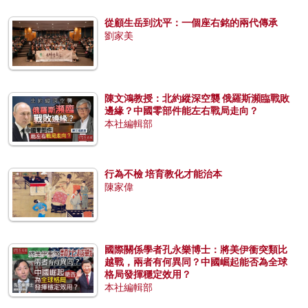
從顧生岳到沈平：一個座右銘的兩代傳承
劉家美
陳文鴻教授：北約縱深空襲 俄羅斯瀕臨戰敗
邊緣？中國零部件能左右戰局走向？
本社編輯部
行為不檢 培育教化才能治本
陳家偉
國際關係學者孔永樂博士：將美伊衝突類比
越戰，兩者有何異同？中國崛起能否為全球
格局發揮穩定效用？
本社編輯部