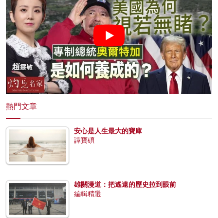
熱門文章
安心是人生最大的寶庫
譚寶碩
雄關漫道：把遙遠的歷史拉到眼前
編輯精選