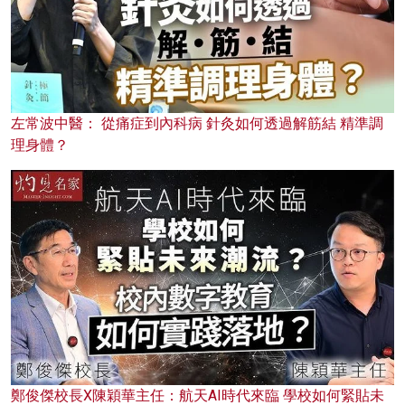
左常波中醫： 從痛症到內科病 針灸如何透過解筋結 精準調
理身體？
鄭俊傑校長X陳穎華主任：航天AI時代來臨 學校如何緊貼未