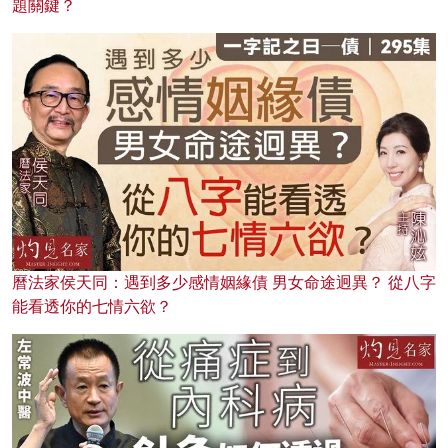
題關鍵？
曆法家侯天同：遇到多少感情姻緣債 男女命途迥異？ 從八字
能看透你的七情六欲？