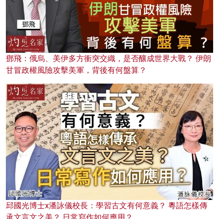
鄧飛：俄烏、美伊多方衝突交織，是否釀成世界大戰？ 伊朗
甘冒政權風險攻擊美軍，背後有何盤算？
邱國光博士x潘詠儀校長：學習古文有何意義？ 粵語怎樣傳
承文言文之美？ 日常寫作如何應用？