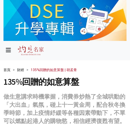
政局
教育
文化
財經
首頁
財經
135%回贈的如意算盤 | 胡孟青
生活
135%回贈的如意算盤
健康
做生意講求時機掌握，消費券炒熱了全城哄動的
商業
「大出血」氣氛，碰上十一黃金周，配合秋冬換
季時節，加上疫情紓緩等各種因素帶動下，不單
科技
可以燃點起港人的購物慾，相信經濟復甦有望。
影片