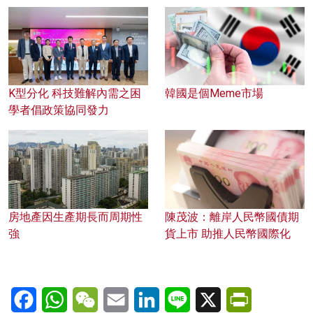
K型分化 科技難解內需之困
韓國是個Meme市場
學者倡政策協同發力
房地產因生產期長而周期性
陳茂波：離岸人民幣國債期
強
貨上市 助推人民幣國際化
Facebook
WhatsApp
WeChat
Email
LinkedIn
Line
X
PrintFriendl