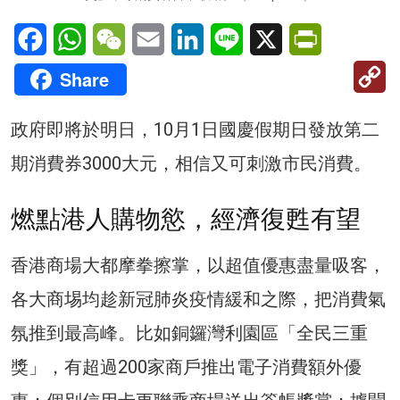
Facebook
WhatsApp
WeChat
Email
LinkedIn
Line
X
PrintFriendl
C
Share
Li
政府即將於明日，10月1日國慶假期日發放第二
期消費券3000大元，相信又可刺激市民消費。
燃點港人購物慾，經濟復甦有望
香港商場大都摩拳擦掌，以超值優惠盡量吸客，
各大商埸均趁新冠肺炎疫情緩和之際，把消費氣
氛推到最高峰。比如銅鑼灣利園區「全民三重
獎」，有超過200家商戶推出電子消費額外優