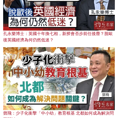
孔永樂博士：英國十年換七相，新揆會否步前任後塵？脫歐
後英國經濟為何仍然低迷？
鄧飛：少子化衝擊「中小幼」教育根基 北都如何成為解決問