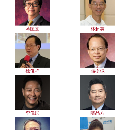
蔣匡文
林超英
徐俊祥
張樹槐
李偉民
關品方