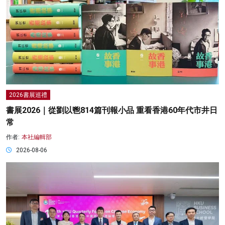
2026書展巡禮
書展2026｜從劉以鬯814篇刊報小品 重看香港60年代市井日
常
作者:
本社編輯部
2026-08-06