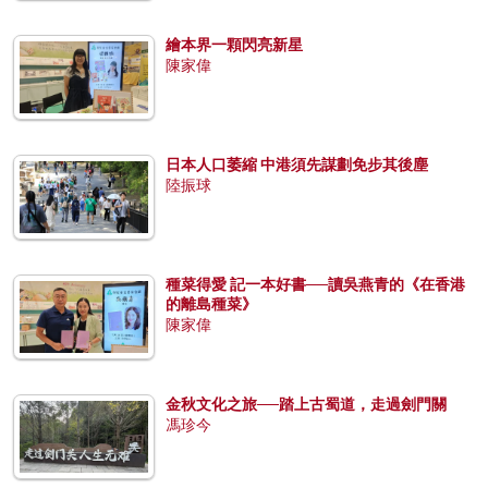
繪本界一顆閃亮新星
陳家偉
日本人口萎縮 中港須先謀劃免步其後塵
陸振球
種菜得愛 記一本好書──讀吳燕青的《在香港
的離島種菜》
陳家偉
金秋文化之旅──踏上古蜀道，走過劍門關
馮珍今