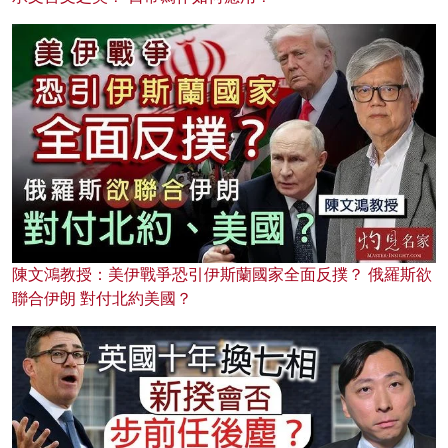
陳文鴻教授：美伊戰爭恐引伊斯蘭國家全面反撲？ 俄羅斯欲
聯合伊朗 對付北約美國？