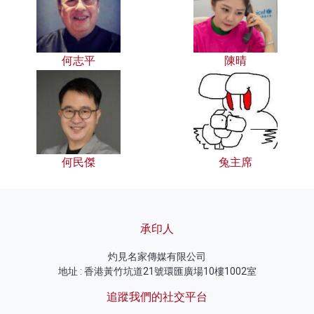
何志平
陳晴
何民傑
兔主席
承印人
灼見名家傳媒有限公司
地址 : 香港黃竹坑道21號環匯廣場10樓1002室
追蹤我們的社交平台