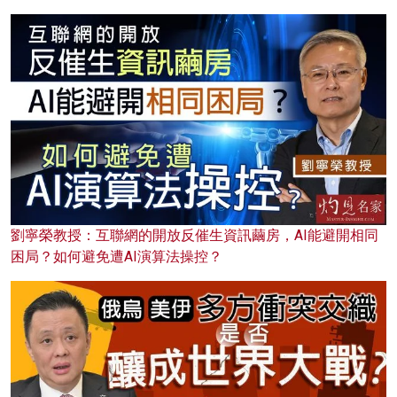
劉寧榮教授：互聯網的開放反催生資訊繭房，AI能避開相同
困局？如何避免遭AI演算法操控？