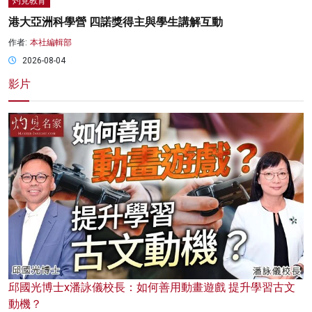
灼見教育
港大亞洲科學營 四諾獎得主與學生講解互動
作者:
本社編輯部
2026-08-04
影片
邱國光博士x潘詠儀校長：如何善用動畫遊戲 提升學習古文
動機？