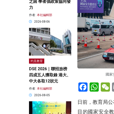
之困 學者倡政策協同發
力
作者:
本社編輯部
2026-08-06
灼見教育
DSE 2026｜聯招放榜
國家
四成五人獲取錄 港大、
中大各取12狀元
Facebook
WhatsA
W
作者:
本社編輯部
2026-08-05
日前，教育局公
目的國家安全