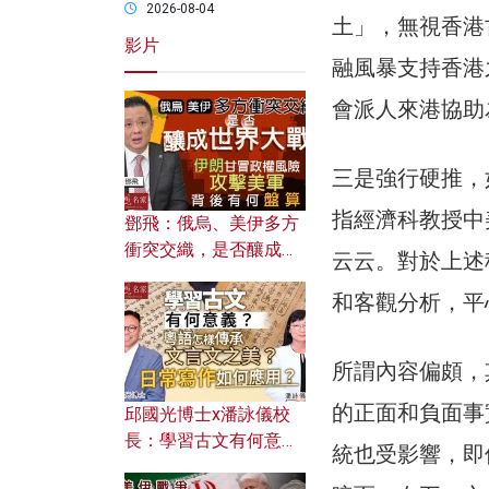
2026-08-04
土」，無視香港
影片
融風暴支持香港
會派人來港協助
三是強行硬推，
指經濟科教授中
鄧飛：俄烏、美伊多方
衝突交織，是否釀成世
云云。對於上述
界大戰？ 伊朗甘冒政權
和客觀分析，平
風險攻擊美軍，背後有
何盤算？
所謂內容偏頗，
的正面和負面事
邱國光博士x潘詠儀校
長：學習古文有何意
統也受影響，即
義？ 粵語怎樣傳承文言