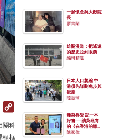
一起懷念吳大猷院
長
廖書蘭
雄關漫道：把遙遠
的歷史拉到眼前
編輯精選
日本人口萎縮 中
港須先謀劃免步其
後塵
陸振球
Copy
Link
種菜得愛 記一本
好書──讀吳燕青
相關科
的《在香港的離島
種菜》
陳家偉
課程框