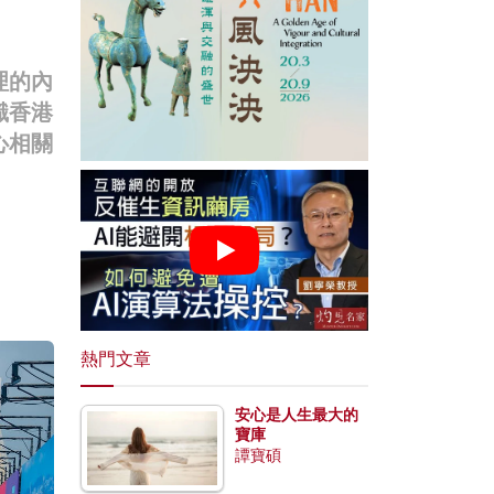
理的內
識香港
心相關
熱門文章
安心是人生最大的
寶庫
譚寶碩