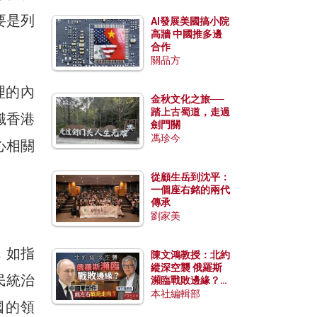
要是列
AI發展美國搞小院
高牆 中國推多邊
合作
關品方
理的內
金秋文化之旅──
踏上古蜀道，走過
識香港
劍門關
馮珍今
心相關
從顧生岳到沈平：
一個座右銘的兩代
傳承
劉家美
，如指
陳文鴻教授：北約
縱深空襲 俄羅斯
民統治
瀕臨戰敗邊緣？中
國零部件能左右戰
本社編輯部
國的領
局走向？