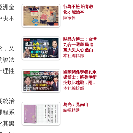
亞洲金
行為不檢 培育教
化才能治本
中央不
陳家偉
關品方博士：台灣
九合一選舉 民進
念，又
黨大失人心 藍白
合作有望拿下七成
本社編輯部
的說法
以上縣市？
一理性
國際關係學者孔永
樂博士：將美伊衝
突類比越戰，兩者
有何異同？中國崛
本社編輯部
起能否為全球格局
發揮穩定效用？
期統治
葛亮：見南山
編輯精選
課程系
化其黑