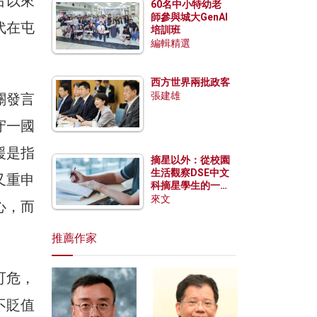
古以來
60名中小特幼老
師參與城大GenAI
代在屯
培訓班
編輯精選
西方世界兩批政客
張建雄
關發言
守一國
援是指
摘星以外：從校園
生活觀察DSE中文
又重申
科摘星學生的一點
特質
來文
心，而
推薦作家
可危，
不貶值