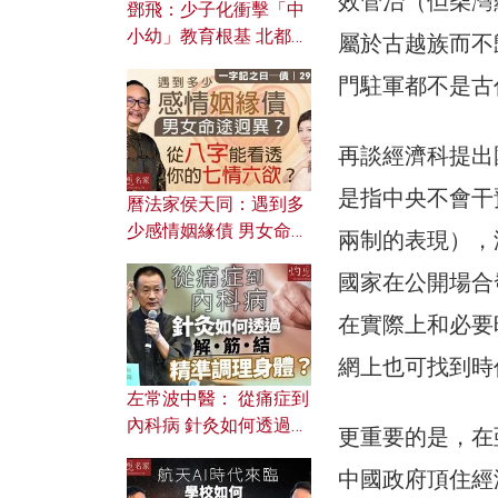
效管治（但柴灣
鄧飛：少子化衝擊「中
小幼」教育根基 北都如
屬於古越族而不
何成為解決問題關鍵？
門駐軍都不是古
再談經濟科提出
是指中央不會干
曆法家侯天同：遇到多
少感情姻緣債 男女命途
兩制的表現），
迥異？ 從八字能看透你
國家在公開場合
的七情六欲？
在實際上和必要
網上也可找到時
左常波中醫： 從痛症到
內科病 針灸如何透過解
更重要的是，在
筋結 精準調理身體？
中國政府頂住經