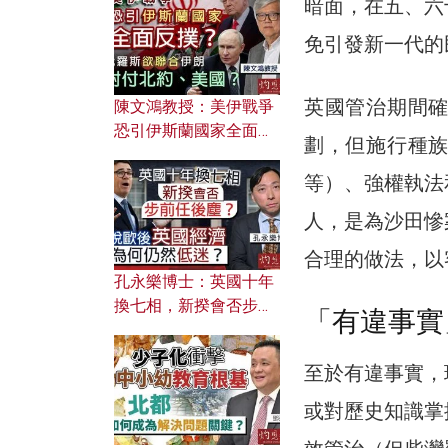
暗面，在五、六
文之美？ 日常寫作如何
應用？
免引發新一代的
英國管治期間
陳文鴻教授：美伊戰爭
恐引伊斯蘭國家全面反
劃，但施行種
撲？ 俄羅斯欲聯合伊朗
對付北約美國？
等）、強權執法
人，是為沙田慘
合理的做法，以
孔永樂博士：英國十年
換七相，新揆會否步前
「有違事實
任後塵？脫歐後英國經
濟為何仍然低迷？
至於有違事實，
或對歷史知識掌