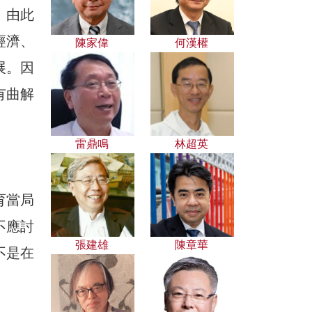
。由此
經濟、
陳家偉
何漢權
展。因
有曲解
雷鼎鳴
林超英
育當局
不應討
張建雄
陳章華
不是在