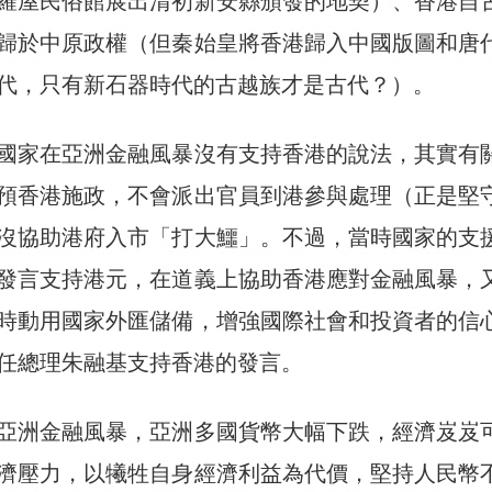
羅屋民俗館展出清初新安縣頒發的地契）、香港自
歸於中原政權（但秦始皇將香港歸入中國版圖和唐
代，只有新石器時代的古越族才是古代？）。
國家在亞洲金融風暴沒有支持香港的說法，其實有
預香港施政，不會派出官員到港參與處理（正是堅
沒協助港府入市「打大鱷」。不過，當時國家的支
發言支持港元，在道義上協助香港應對金融風暴，
時動用國家外匯儲備，增強國際社會和投資者的信
任總理朱融基支持香港的發言。
亞洲金融風暴，亞洲多國貨幣大幅下跌，經濟岌岌
濟壓力，以犧牲自身經濟利益為代價，堅持人民幣