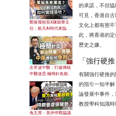
的承諾，不但協
可見，香港自古
鄭俊傑校長X陳穎華主
文化上都有密不
任：航天AI時代來臨 學
此，將香港的定
校如何緊貼未來潮流？
校內數字教育如何實踐
歷史之嫌。
落地？
「強行硬推
左常波中醫：打破傳統
有關強行硬推的
中醫迷思 極簡針灸能治
頭暈、胃脹？中風應如
的指引一知半解
何急救？
論發展中事件，
教授學科知識時
兔主席：美伊停戰協議