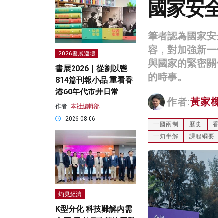
國家安
筆者認為國家安
容，對加強新一
2026書展巡禮
與國家的緊密關
書展2026｜從劉以鬯
的時事。
814篇刊報小品 重看香
港60年代市井日常
作者:
黃家
作者:
本社編輯部
2026-08-06
一國兩制
歷史
一知半解
課程綱要
灼見經濟
K型分化 科技難解內需