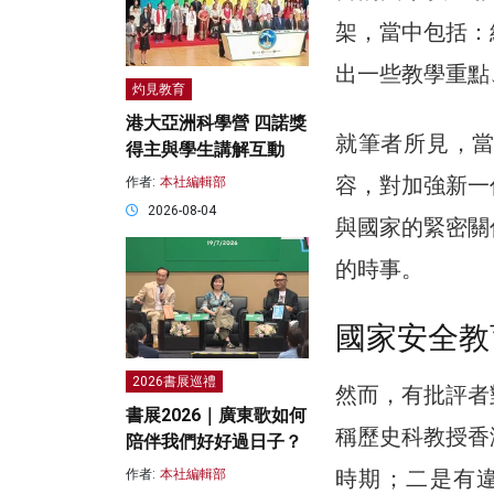
架，當中包括：
出一些教學重點
灼見教育
港大亞洲科學營 四諾獎
就筆者所見，
得主與學生講解互動
容，對加強新一
作者:
本社編輯部
2026-08-04
與國家的緊密關
的時事。
國家安全教
2026書展巡禮
然而，有批評者
書展2026｜廣東歌如何
稱歷史科教授香
陪伴我們好好過日子？
時期；二是有
作者:
本社編輯部