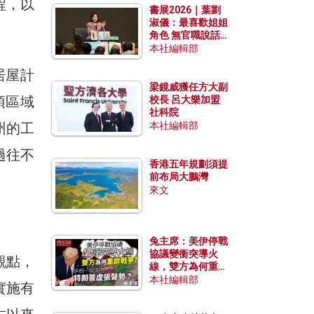
程，以
書展2026｜葉劉
淑儀：最喜歡姐姐
角色 無官職說話
包袱少
本社編輯部
居屋計
梁鏡威獲任方大副
頂區域
校長 呂大樂加盟
社科院
州的工
本社編輯部
過往不
香港五年規劃須提
前布局大鵬灣
來文
兔主席：美伊停戰
協議變衝突導火
觀點，
線，雙方為何重啟
戰爭？伊朗一早洞
本社編輯部
實施有
悉特朗普虛張聲
勢？