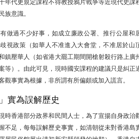
十年代更規定課程不得教授鴉片戰爭等近現代史課
民族意識。
確有做過不少好事，如成立廉政公署、推行公屋和
族歧視政策（如華人不准進入大會堂，不准居於山
和鎮壓華人（如省港大罷工期間開槍射殺行路上廣
案等）。由此可見，現時國安課程的建議只是糾正
客觀事實為根據，非所謂有所偏頗或加入謊言。
」實為誤解歷史
現時香港部分政界和民間人士，為了宣揚自身政治
握不足，每每誤解歷史事實，如清朝從未對香港島