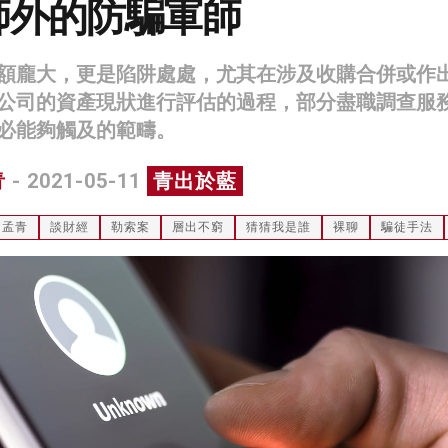
師外的防騙軍師
額龐大，更是陷阱處處，尤其在涉及收購合併或作
公司的資產現狀進行評估的過程，部分盡職調查服
必能夠觸及的範疇。
青
- 2021-05-11
青出於藍
胡孟青
談財經
勒索案
層出不窮
猜猜我是誰
裸聊
騙徒手法