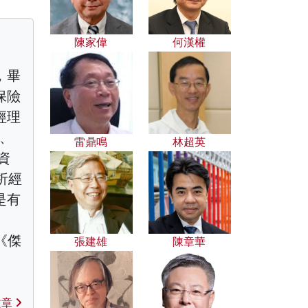
陳家偉
何漢權
，畢
保險
經理
事、
雷鼎鳴
林超英
資
析經
是有
《傑
張建雄
陳章華
、
文章