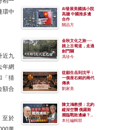
好稍一
AI發展美國搞小院
連環中
高牆 中國推多邊
合作
關品方
金秋文化之旅──
踏上古蜀道，走過
劍門關
升近九
馮珍今
去年網
從顧生岳到沈平：
和「猜
一個座右銘的兩代
傳承
金額合
劉家美
陳文鴻教授：北約
縱深空襲 俄羅斯
瀕臨戰敗邊緣？中
。至於
國零部件能左右戰
本社編輯部
局走向？
00萬