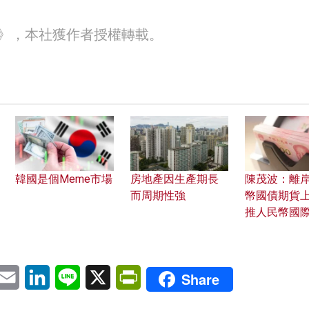
30》，本社獲作者授權轉載。
韓國是個Meme市場
房地產因生產期長
陳茂波：離
而周期性強
幣國債期貨上
推人民幣國
pp
eChat
Email
LinkedIn
Line
X
PrintFriendly
Share