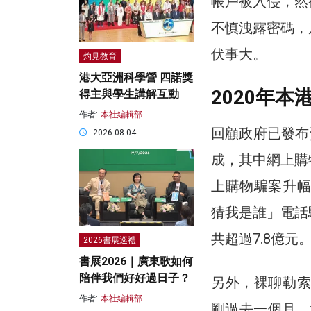
帳戶被入侵，然
不慎洩露密碼，
伏事大。
灼見教育
港大亞洲科學營 四諾獎
2020年
得主與學生講解互動
作者:
本社編輯部
回顧政府已發布
2026-08-04
成，其中網上購
上購物騙案升幅
猜我是誰」電話
共超過7.8億元
2026書展巡禮
書展2026｜廣東歌如何
陪伴我們好好過日子？
另外，裸聊勒索
作者:
本社編輯部
剛過去一個月，