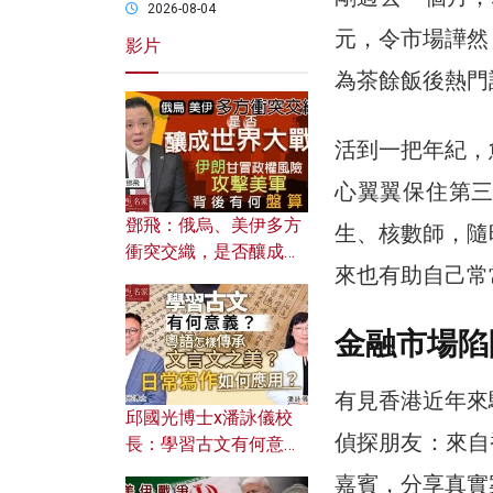
2026-08-04
元，令市場譁然
影片
為茶餘飯後熱門
活到一把年紀，
心翼翼保住第
鄧飛：俄烏、美伊多方
生、核數師，隨
衝突交織，是否釀成世
來也有助自己常
界大戰？ 伊朗甘冒政權
風險攻擊美軍，背後有
何盤算？
金融市場陷
有見香港近年來
邱國光博士x潘詠儀校
偵探朋友：來自
長：學習古文有何意
義？ 粵語怎樣傳承文言
嘉賓，分享真實