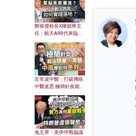
鄭俊傑校長X陳穎華主
任：航天AI時代來臨 學
校如何緊貼未來潮流？
校內數字教育如何實踐
落地？
左常波中醫：打破傳統
中醫迷思 極簡針灸能治
頭暈、胃脹？中風應如
何急救？
兔主席：美伊停戰協議