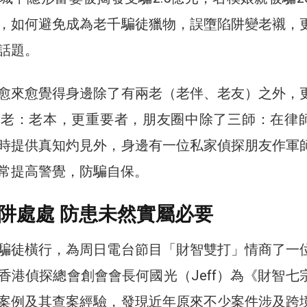
，如何避免成為老千騙徒獵物，誤墮陷阱變老襯，
話題。
愈來愈覺得身邊除了有兩老（老伴、老友）之外，
三老：老本，更重要者，朋友圈中除了三師：在律
時提供真知灼見外，身邊有一位私家偵探朋友作軍
常提高警覺，防騙自保。
阱處處 防患未然實屬必要
騙徒橫行，為周日電台節目「財智雙打」情商了一
香港偵探總會創會會長何國光（Jeff）為《財智七
案例及其查案經驗，發現近年原來不少案件涉及跨