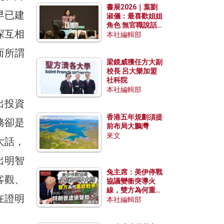
書展2026｜葉劉
早已建
淑儀：最喜歡姐姐
角色 無官職說話
探互相
包袱少
本社編輯部
而所謂
梁鏡威獲任方大副
校長 呂大樂加盟
社科院
本社編輯部
出投資
香港五年規劃須提
務卻是
前布局大鵬灣
來文
大話，
出明智
兔主席：美伊停戰
客觀、
協議變衝突導火
線，雙方為何重啟
在證明
戰爭？伊朗一早洞
本社編輯部
悉特朗普虛張聲
勢？