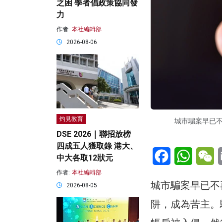
之困 學者倡政策協同發
力
作者:
本社編輯部
2026-08-06
灼見教育
城市騙案早已
DSE 2026｜聯招放榜
四成五人獲取錄 港大、
Facebook
WhatsA
W
中大各取12狀元
作者:
本社編輯部
城市騙案早已不
2026-08-05
阱，成為苦主。