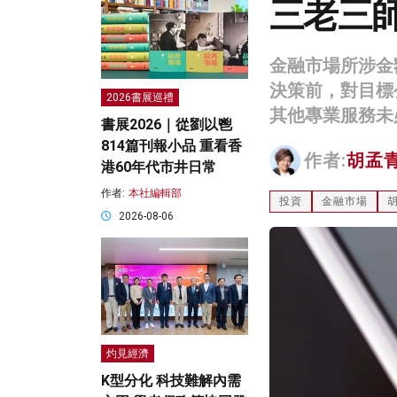
三老三
金融市場所涉金
決策前，對目標
2026書展巡禮
其他專業服務未
書展2026｜從劉以鬯
814篇刊報小品 重看香
作者:
胡孟
港60年代市井日常
作者:
本社編輯部
投資
金融市場
2026-08-06
灼見經濟
K型分化 科技難解內需