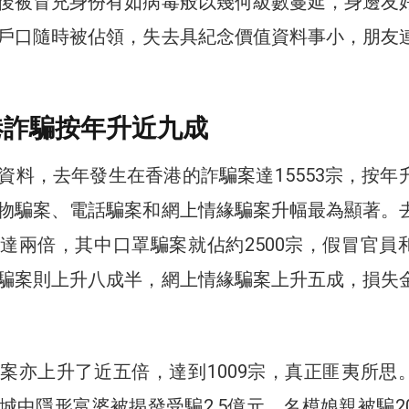
後被冒充身份有如病毒般以幾何級數蔓延，身邊友
戶口隨時被佔領，失去具紀念價值資料事小，朋友
本港詐騙按年升近九成
資料，去年發生在香港的詐騙案達15553宗，按年
物騙案、電話騙案和網上情緣騙案升幅最為顯著。
達兩倍，其中口罩騙案就佔約2500宗，假冒官員
騙案則上升八成半，網上情緣騙案上升五成，損失
。
案亦上升了近五倍，達到1009宗，真正匪夷所思
城中隱形富婆被揭發受騙2.5億元，名模娘親被騙20