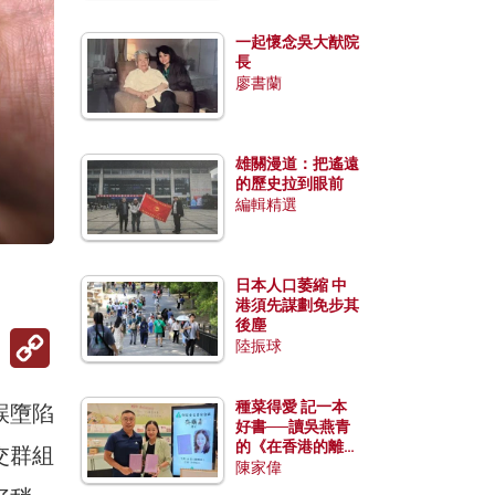
一起懷念吳大猷院
長
廖書蘭
雄關漫道：把遙遠
的歷史拉到眼前
編輯精選
。
日本人口萎縮 中
港須先謀劃免步其
後塵
Copy
陸振球
Link
種菜得愛 記一本
誤墮陷
好書──讀吳燕青
的《在香港的離島
交群組
種菜》
陳家偉