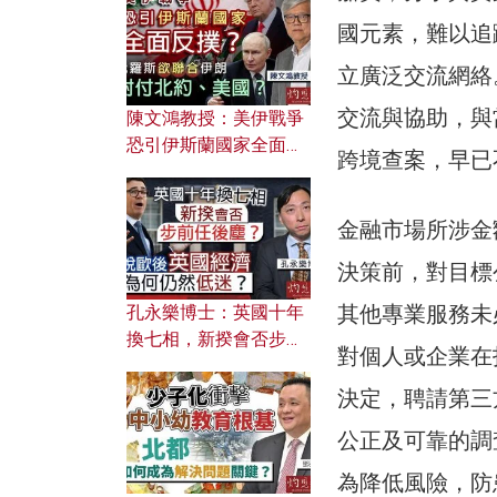
文之美？ 日常寫作如何
應用？
國元素，難以追
立廣泛交流網絡
交流與協助，與
陳文鴻教授：美伊戰爭
恐引伊斯蘭國家全面反
跨境查案，早已
撲？ 俄羅斯欲聯合伊朗
對付北約美國？
金融市場所涉金
決策前，對目標
其他專業服務未
孔永樂博士：英國十年
換七相，新揆會否步前
對個人或企業在
任後塵？脫歐後英國經
濟為何仍然低迷？
決定，聘請第三
公正及可靠的調
為降低風險，防