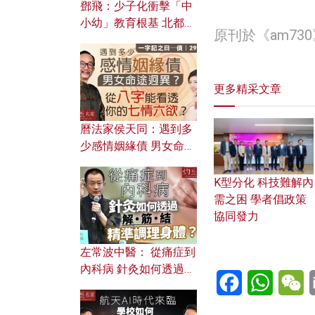
鄧飛：少子化衝擊「中
小幼」教育根基 北都如
原刊於《am7
何成為解決問題關鍵？
更多精采文章
曆法家侯天同：遇到多
少感情姻緣債 男女命途
迥異？ 從八字能看透你
的七情六欲？
K型分化 科技難解內
需之困 學者倡政策
協同發力
左常波中醫： 從痛症到
內科病 針灸如何透過解
Facebook
WhatsA
W
筋結 精準調理身體？