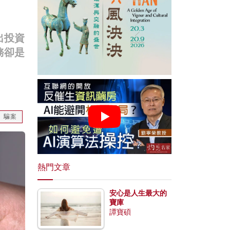
出投資
務卻是
騙案
熱門文章
安心是人生最大的
寶庫
譚寶碩