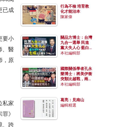
行為不檢 培育教
更已成
化才能治本
陳家偉
更要小
關品方博士：台灣
九合一選舉 民進
黨大失人心 藍白
師、醫
合作有望拿下七成
本社編輯部
以上縣市？
師，原
國際關係學者孔永
樂博士：將美伊衝
突類比越戰，兩者
有何異同？中國崛
本社編輯部
起能否為全球格局
發揮穩定效用？
葛亮：見南山
位私家
編輯精選
宗罪》
境、跨