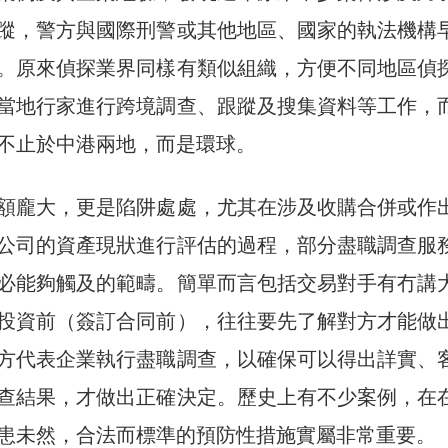
蹤，警方與國際刑警或其他地區、國家的執法機構
。原來偵探業界同樣有類似組織，方便不同地區偵
當地行家進行跨境調查、跟蹤及搜集資料等工作，
不止於中港兩地，而是環球。
額龐大，更是陷阱處處，尤其在涉及收購合併或作
公司的資產現狀進行評估的過程，部分盡職調查服
必能夠觸及的範疇。簡單而言包括交易對手有冇講
投資前（簽訂合同前），往往要先了解對方才能做
方代表企業執行盡職調查，以確保可以得出詳實、
查結果，才做出正確決定。歷史上有不少案例，在
患未然，合法而標準的預防性措施實屬非常重要。