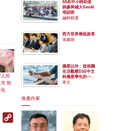
60名中小特幼老
師參與城大GenAI
培訓班
編輯精選
西方世界兩批政客
張建雄
摘星以外：從校園
生活觀察DSE中文
岸人民
科摘星學生的一點
特質
來文
市 助
際化
推薦作家
Copy
Link