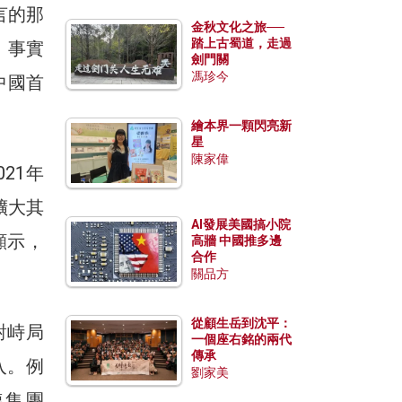
言的那
金秋文化之旅──
踏上古蜀道，走過
。事實
劍門關
馮珍今
中國首
繪本界一顆閃亮新
星
陳家偉
21年
擴大其
AI發展美國搞小院
顯示，
高牆 中國推多邊
合作
。
關品方
從顧生岳到沈平：
對峙局
一個座右銘的兩代
傳承
入。例
劉家美
德集團