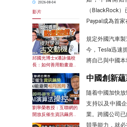
2026-08-04
（BlackRo
影片
Paypal成為
規定外國汽車製
今，Tesla
邱國光博士x潘詠儀校
將自己與中國本
長：如何善用動畫遊戲
提升學習古文動機？
中國創新蘊
隨着中國加快放
支持以及中國
劉寧榮教授：互聯網的
業。跨國公司已
開放反催生資訊繭房，
AI能避開相同困局？如
競爭能力，就必