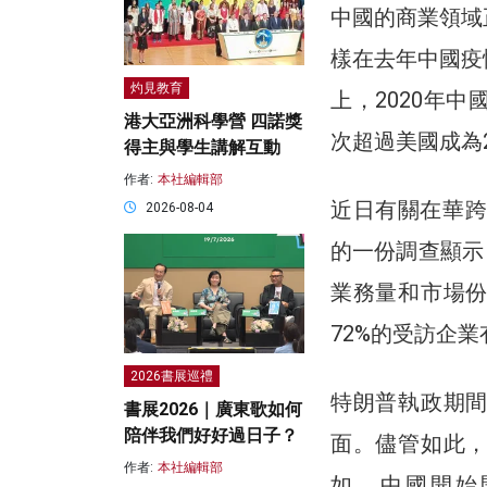
中國的商業領域
樣在去年中國疫
灼見教育
上，2020年
港大亞洲科學營 四諾獎
次超過美國成為
得主與學生講解互動
作者:
本社編輯部
近日有關在華跨
2026-08-04
的一份調查顯示
業務量和市場
72%的受訪企
2026書展巡禮
特朗普執政期
書展2026｜廣東歌如何
陪伴我們好好過日子？
面。儘管如此
作者:
本社編輯部
如，中國開始