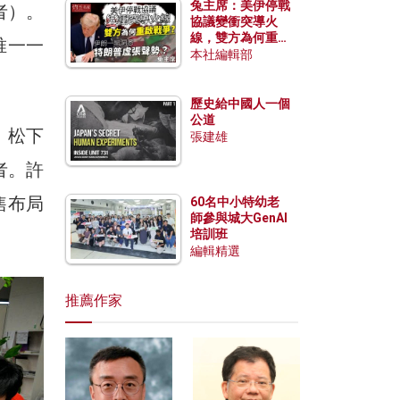
兔主席：美伊停戰
者）。
協議變衝突導火
線，雙方為何重啟
唯一一
戰爭？伊朗一早洞
本社編輯部
悉特朗普虛張聲
勢？
歷史給中國人一個
公道
。松下
張建雄
者。許
售布局
60名中小特幼老
師參與城大GenAI
培訓班
編輯精選
推薦作家