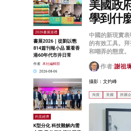
美國政
學到什
2026書展巡禮
中國的新現實表
書展2026｜從劉以鬯
的有效工具。拜
814篇刊報小品 重看香
和嘲弄的態度。
港60年代市井日常
作者:
本社編輯部
作者:
謝祖
2026-08-06
攝影：文灼峰
淘寶
美國
跨國
灼見經濟
K型分化 科技難解內需