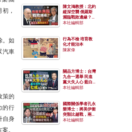
陳文鴻教授：北約
月初，
縱深空襲 俄羅斯
瀕臨戰敗邊緣？中
國零部件能左右戰
本社編輯部
局走向？
行為不檢 培育教
除。如
化才能治本
陳家偉
眾汽車
關品方博士：台灣
九合一選舉 民進
黨大失人心 藍白
合作有望拿下七成
本社編輯部
以上縣市？
政策的
國際關係學者孔永
力的行
樂博士：將美伊衝
突類比越戰，兩者
升自身
有何異同？中國崛
本社編輯部
起能否為全球格局
方案。
發揮穩定效用？