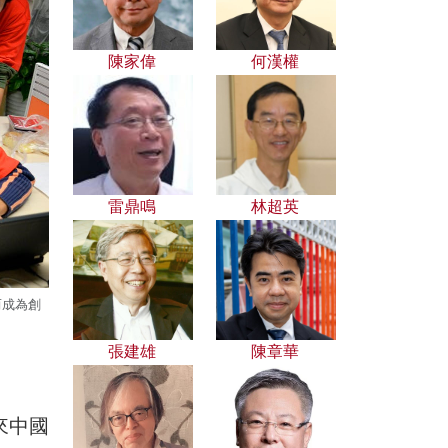
陳家偉
何漢權
雷鼎鳴
林超英
而成為創
張建雄
陳章華
來中國