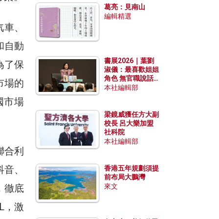
葛亮：見南山
編輯精選
汽車、
和自動
書展2026｜葉劉
為了保
淑儀：最喜歡姐姐
角色 無官職說話
市場的
包袱少
本社編輯部
國市場
梁鏡威獲任方大副
校長 呂大樂加盟
社科院
本社編輯部
聯合利
抖音、
香港五年規劃須提
前布局大鵬灣
，徹底
來文
L，激