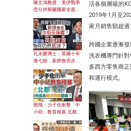
陳文鴻教授：美伊戰爭
活各個層級的K
恐引伊斯蘭國家全面反
2019年1月至
撲？ 俄羅斯欲聯合伊朗
對付北約美國？
家月銷售額超過
跨國企業逐漸發
孔永樂博士：英國十年
洗衣機專門針對
換七相，新揆會否步前
多西方零售商正
任後塵？脫歐後英國經
濟為何仍然低迷？
和運行模式。
鄧飛：少子化衝擊「中
小幼」教育根基 北都如
何成為解決問題關鍵？