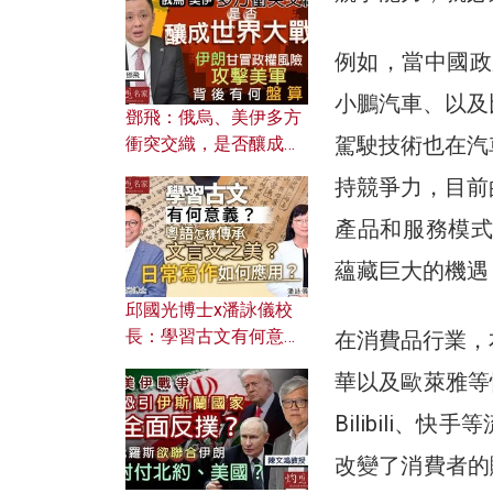
何避免遭AI演算法操
控？
例如，當中國政
小鵬汽車、以及
鄧飛：俄烏、美伊多方
駕駛技術也在汽
衝突交織，是否釀成世
界大戰？ 伊朗甘冒政權
持競爭力，目前
風險攻擊美軍，背後有
何盤算？
產品和服務模式。
蘊藏巨大的機遇
邱國光博士x潘詠儀校
長：學習古文有何意
在消費品行業，
義？ 粵語怎樣傳承文言
華以及歐萊雅等
文之美？ 日常寫作如何
應用？
Bilibili
改變了消費者的