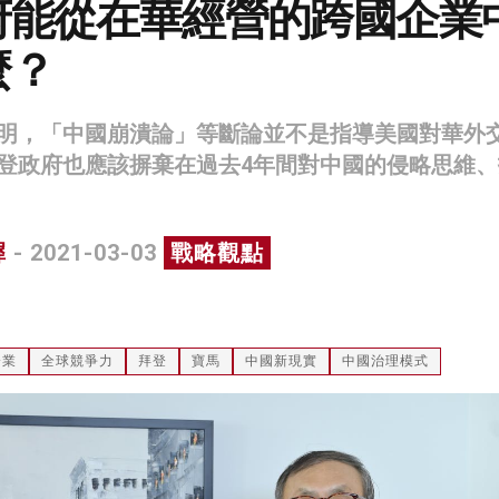
府能從在華經營的跨國企業
麼？
明，「中國崩潰論」等斷論並不是指導美國對華外
登政府也應該摒棄在過去4年間對中國的侵略思維、
墀
- 2021-03-03
戰略觀點
企業
全球競爭力
拜登
寶馬
中國新現實
中國治理模式