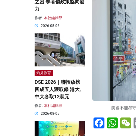
之困 學者倡政策協同發
力
作者:
本社編輯部
2026-08-06
灼見教育
DSE 2026｜聯招放榜
四成五人獲取錄 港大、
中大各取12狀元
作者:
本社編輯部
美國不能墨
2026-08-05
Facebook
WhatsA
W