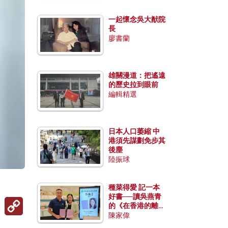
一起懷念吳大猷院
長
廖書蘭
雄關漫道：把遙遠
的歷史拉到眼前
編輯精選
日本人口萎縮 中
港須先謀劃免步其
後塵
陸振球
種菜得愛 記一本
好書──讀吳燕青
Copy
的《在香港的離島
Link
種菜》
陳家偉