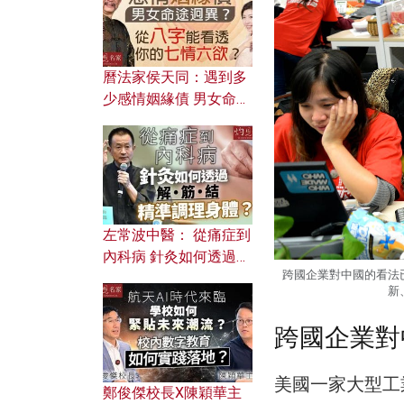
曆法家侯天同：遇到多
少感情姻緣債 男女命途
迥異？ 從八字能看透你
的七情六欲？
左常波中醫： 從痛症到
內科病 針灸如何透過解
跨國企業對中國的看法
筋結 精準調理身體？
新
跨國企業對
美國一家大型工
鄭俊傑校長X陳穎華主