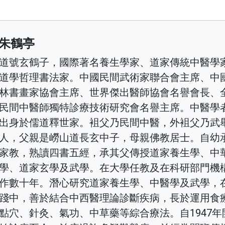
朱鶴亭
道號玄鶴子，國際著名養生學家、道家傳統中醫學
道學哲理書法家。中國民間武術家聯合會主席、中
林書畫家協會主席、世界傑出醫師協會名譽會長、
民間中醫師獨特診療技術研究會名譽主席。中醫學
出身於儒道釋世家。袓父乃民間中醫，外袓父乃武
人，父親是嶗山道長玄中子，母親佛教居士。自幼
家教，熟讀四書五經，承其父傳授道家養生學、中
學、道家玄學及武學。在大學任教及在科研部門機
作數十年。潛心研究道家養生學、中醫學及武學，
踐中，善於結合中西醫理論診斷疾病，長於運用食
點穴、針灸、氣功、中草藥等綜合療法。自1947年