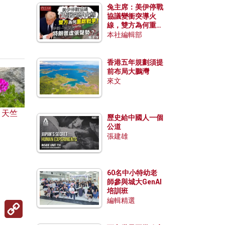
兔主席：美伊停戰
協議變衝突導火
線，雙方為何重啟
戰爭？伊朗一早洞
本社編輯部
悉特朗普虛張聲
勢？
香港五年規劃須提
前布局大鵬灣
來文
」天竺
歷史給中國人一個
公道
張建雄
60名中小特幼老
師參與城大GenAI
培訓班
編輯精選
Copy
Link