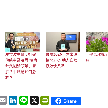
左常波中醫：打破
書展2026｜左常波
「平民玫瑰
傳統中醫迷思 極簡
極簡針灸 助人自助
葵
針灸能治頭暈、胃
療效快又準
脹？中風應如何急
救？
pp
eChat
Email
LinkedIn
Line
X
PrintFriendly
Share