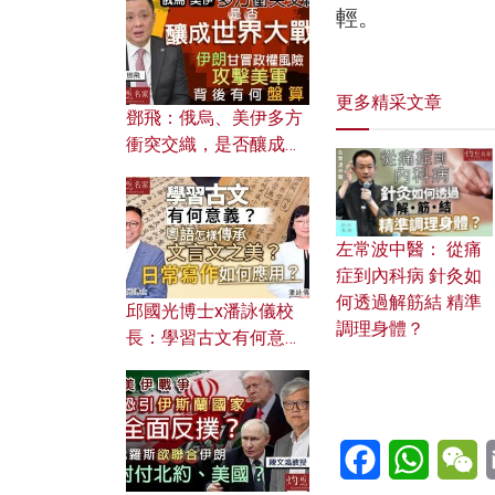
何避免遭AI演算法操
輕。
控？
更多精采文章
鄧飛：俄烏、美伊多方
衝突交織，是否釀成世
界大戰？ 伊朗甘冒政權
風險攻擊美軍，背後有
何盤算？
左常波中醫： 從痛
症到內科病 針灸如
何透過解筋結 精準
邱國光博士x潘詠儀校
調理身體？
長：學習古文有何意
義？ 粵語怎樣傳承文言
文之美？ 日常寫作如何
應用？
Facebook
WhatsA
W