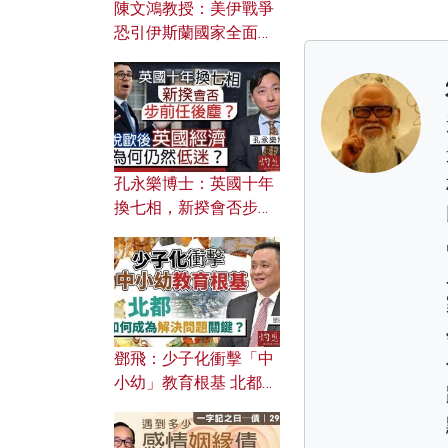
陳文鴻教授：美伊戰爭
恐引伊斯蘭國家全面反
撲？ 俄羅斯欲聯合伊朗
對付北約美國？
孔永樂博士：英國十年
換七相，新揆會否步前
任後塵？脫歐後英國經
濟為何仍然低迷？
鄧飛：少子化衝擊「中
小幼」教育根基 北都如
何成為解決問題關鍵？