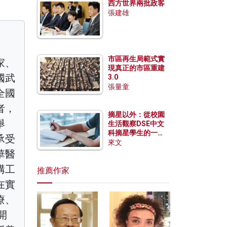
西方世界兩批政客
張建雄
市區再生局範式實
家、
現真正的市區重建
國武
3.0
張量童
全國
者，
摘星以外：從校園
舉
生活觀察DSE中文
科摘星學生的一點
承受
特質
來文
華醫
構工
推薦作家
在實
療、
開