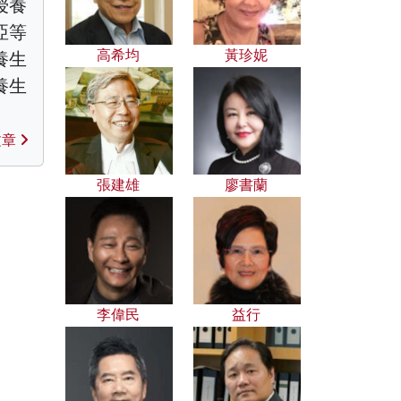
授養
亞等
高希均
黃珍妮
養生
養生
文章
張建雄
廖書蘭
李偉民
益行