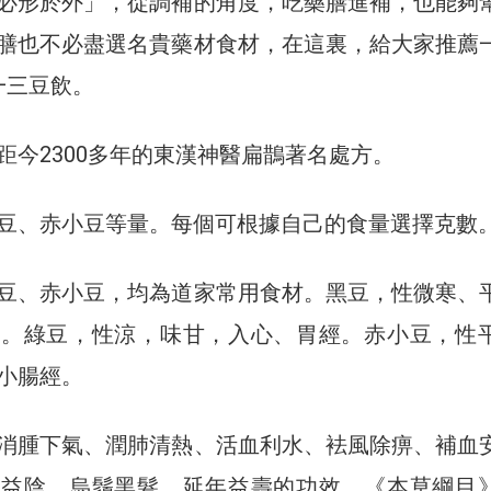
必形於外」，從調補的角度，吃藥膳進補，也能夠
膳也不必盡選名貴藥材食材，在這裏，給大家推薦
—三豆飲。
距今2300多年的東漢神醫扁鵲著名處方。
豆、赤小豆等量。每個可根據自己的食量選擇克數
豆、赤小豆，均為道家常用食材。黑豆，性微寒、
經。綠豆，性涼，味甘，入心、胃經。赤小豆，性
小腸經。
消腫下氣、潤肺清熱、活血利水、袪風除痹、補血
腎益陰、烏鬚黑髮、延年益壽的功效。《本草綱目