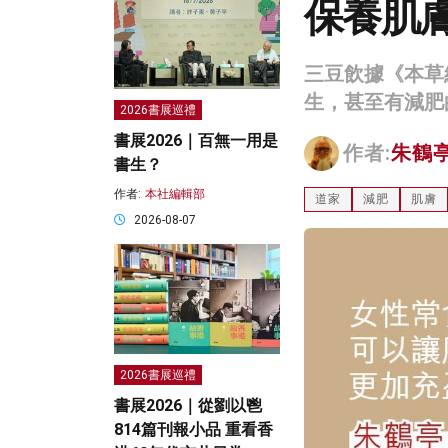
保養肌膚
三豆飲據《本草
生，甚至有減肥
2026書展巡禮
書展2026｜百無一用是
作者:
朱鶴
書生？
作者:
本社編輯部
道家
減肥
肌膚
2026-08-07
2026書展巡禮
書展2026｜從劉以鬯
814篇刊報小品 重看香