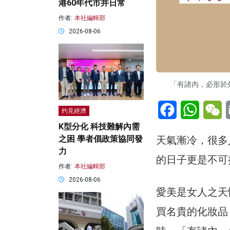
港60年代市井日常
作者:
本社編輯部
2026-08-06
「有諸內，必形於
Facebook
WhatsA
W
灼見經濟
K型分化 科技難解內需
天氣漸冷，很多
之困 學者倡政策協同發
力
的日子更是不可
作者:
本社編輯部
2026-08-06
愛美是女人之天
買名貴的化妝品