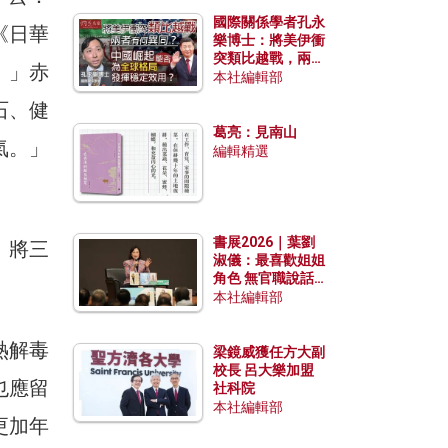
國際關係學者孔永
《日華
樂博士：將美伊衝
突類比越戰，兩者
。」赤
有何異同？中國崛
本社編輯部
起能否為全球格局
石、健
發揮穩定效用？
葛亮：見南山
氣。」
編輯精選
書展2026｜葉劉
。將三
淑儀：最喜歡姐姐
角色 無官職說話
包袱少
本社編輯部
熱解毒
梁鏡威獲任方大副
校長 呂大樂加盟
也應留
社科院
本社編輯部
更加年