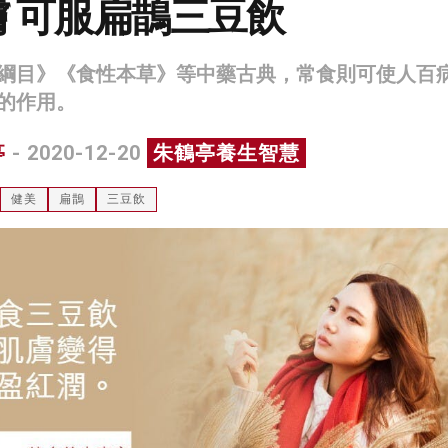
 可服扁鵲三豆飲
綱目》《食性本草》等中藥古典，常食則可使人百
的作用。
亭
- 2020-12-20
朱鶴亭養生智慧
健美
扁鵲
三豆飲