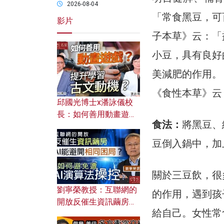
2026-08-04
「常食黑豆，可
影片
子本草》云：「
小豆，具有良好
美減肥的作用。
《食性本草》云
邱國光博士x潘詠儀校
長：如何善用動畫遊戲
食法：
將黑豆、
提升學習古文動機？
豆倒入鍋中，加
關於三豆飲，很
劉寧榮教授：互聯網的
的作用，遇到孩
開放反催生資訊繭房，
給自己。女性常
AI能避開相同困局？如