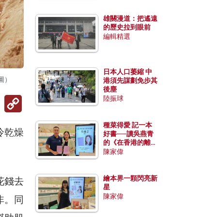
雄關漫道：把遙遠
的歷史拉到眼前
編輯精選
日本人口萎縮 中
圖）
港須先謀劃免步其
後塵
Copy
陸振球
Link
種菜得愛 記一本
冷乾燥
好書──讀吳燕青
的《在香港的離島
種菜》
陳家偉
繪本界一顆閃亮新
花錢去
星
陳家偉
非。同