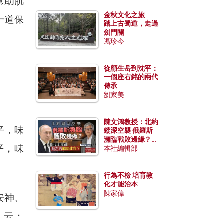
幫助肌
金秋文化之旅──
一道保
踏上古蜀道，走過
劍門關
馮珍今
從顧生岳到沈平：
一個座右銘的兩代
傳承
劉家美
。
陳文鴻教授：北約
平，味
縱深空襲 俄羅斯
瀕臨戰敗邊緣？中
平，味
國零部件能左右戰
本社編輯部
局走向？
行為不檢 培育教
化才能治本
陳家偉
安神、
》云：