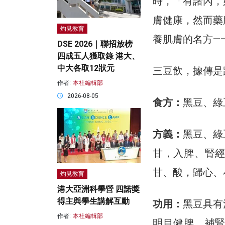
時，「有諸內，
膚健康，然而藥
灼見教育
養肌膚的名方—
DSE 2026｜聯招放榜
四成五人獲取錄 港大、
中大各取12狀元
三豆飲，據傳是
作者:
本社編輯部
2026-08-05
食方：
黑豆、綠
方義：
黑豆、綠
甘，入脾、腎
甘、酸，歸心、
灼見教育
港大亞洲科學營 四諾獎
得主與學生講解互動
功用：
黑豆具有
作者:
本社編輯部
明目健脾、補