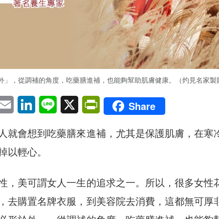
外」，從調補的角度，吃藥膳進補，也能夠幫助肌膚健康。（灼見名家製
pp
eChat
Email
LinkedIn
Line
X
PrintFriendly
Share
人就會想到吃藥膳來進補，尤其是保護肌膚，在寒
掉以輕心。
性，美可謂女人一生的追求之一。所以，很多女性
，去購置名牌衣服，到美容院去消費，這都無可厚