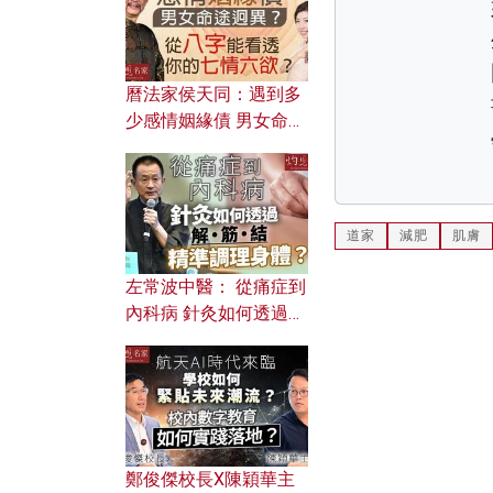
曆法家侯天同：遇到多
少感情姻緣債 男女命途
迥異？ 從八字能看透你
的七情六欲？
道家
減肥
肌膚
左常波中醫： 從痛症到
內科病 針灸如何透過解
筋結 精準調理身體？
鄭俊傑校長X陳穎華主