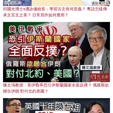
邱國光博士x潘詠儀校長：學習古文有何意義？ 粵語怎樣傳
承文言文之美？ 日常寫作如何應用？
陳文鴻教授：美伊戰爭恐引伊斯蘭國家全面反撲？ 俄羅斯欲
聯合伊朗 對付北約美國？