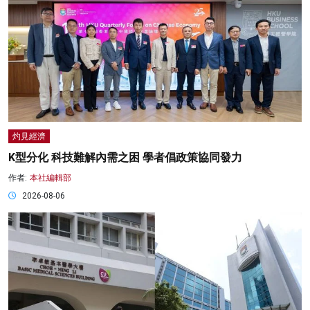
灼見經濟
K型分化 科技難解內需之困 學者倡政策協同發力
作者:
本社編輯部
2026-08-06