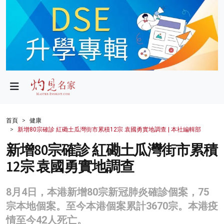
政局
教育
文化
財經
首頁
健康
新增80宗確診 紅磡土瓜灣街市累積12宗 袁國勇實地調查 | 本社編輯部
生活
新增80宗確診 紅磡土瓜灣街市累積
健康
12宗 袁國勇實地調查
商業
8月4日，本港新增80宗新冠肺炎確診個案，75
科技
宗本地個案。至今本港個案累計3670宗。本港疫
影片
情至今42人死亡。