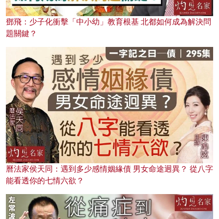
鄧飛：少子化衝擊「中小幼」教育根基 北都如何成為解決問
題關鍵？
曆法家侯天同：遇到多少感情姻緣債 男女命途迥異？ 從八字
能看透你的七情六欲？