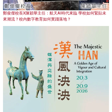
鄭俊傑校長X陳穎華主任：航天AI時代來臨 學校如何緊貼未
來潮流？校內數字教育如何實踐落地？