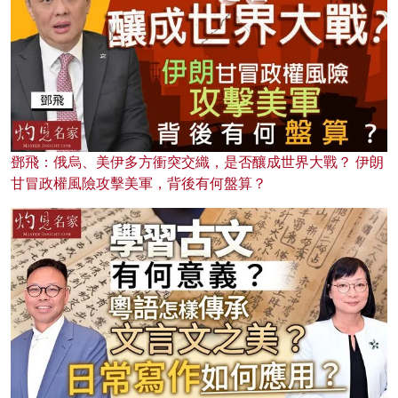
鄧飛：俄烏、美伊多方衝突交織，是否釀成世界大戰？ 伊朗
甘冒政權風險攻擊美軍，背後有何盤算？