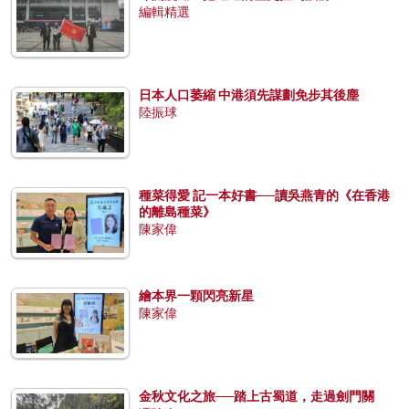
編輯精選
日本人口萎縮 中港須先謀劃免步其後塵
陸振球
種菜得愛 記一本好書──讀吳燕青的《在香港
的離島種菜》
陳家偉
繪本界一顆閃亮新星
陳家偉
金秋文化之旅──踏上古蜀道，走過劍門關