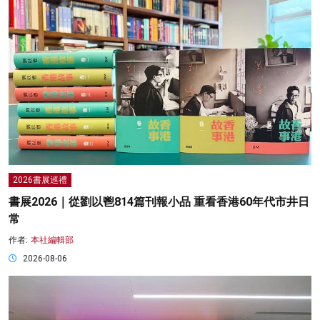
2026書展巡禮
書展2026｜從劉以鬯814篇刊報小品 重看香港60年代市井日
常
作者:
本社編輯部
2026-08-06