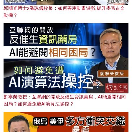
邱國光博士x潘詠儀校長：如何善用動畫遊戲 提升學習古文
動機？
劉寧榮教授：互聯網的開放反催生資訊繭房，AI能避開相同
困局？如何避免遭AI演算法操控？