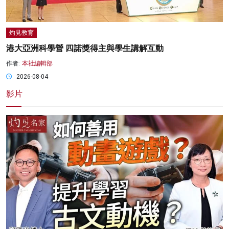
灼見教育
港大亞洲科學營 四諾獎得主與學生講解互動
作者:
本社編輯部
2026-08-04
影片