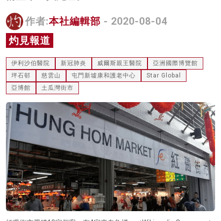
名家榜
作者:
本社編輯部
- 2020-08-04
灼見活動
灼見報道
關於我們
伊利沙伯醫院
新冠肺炎
威爾斯親王醫院
亞洲國際博覽館
坪石邨
慈雲山
屯門新墟康和護老中心
Star Global
亞博館
土瓜灣街市