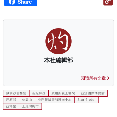
Share
Li
本社編輯部
閱讀所有文章
伊利沙伯醫院
新冠肺炎
威爾斯親王醫院
亞洲國際博覽館
坪石邨
慈雲山
屯門新墟康和護老中心
Star Global
亞博館
土瓜灣街市