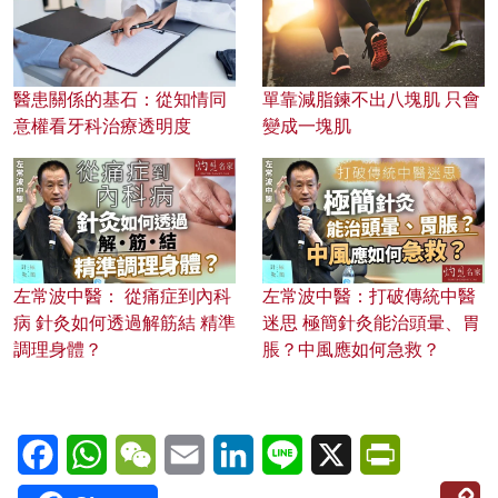
醫患關係的基石：從知情同
單靠減脂鍊不出八塊肌 只會
意權看牙科治療透明度
變成一塊肌
左常波中醫： 從痛症到內科
左常波中醫：打破傳統中醫
病 針灸如何透過解筋結 精準
迷思 極簡針灸能治頭暈、胃
調理身體？
脹？中風應如何急救？
Facebook
WhatsApp
WeChat
Email
LinkedIn
Line
X
PrintFriendl
C