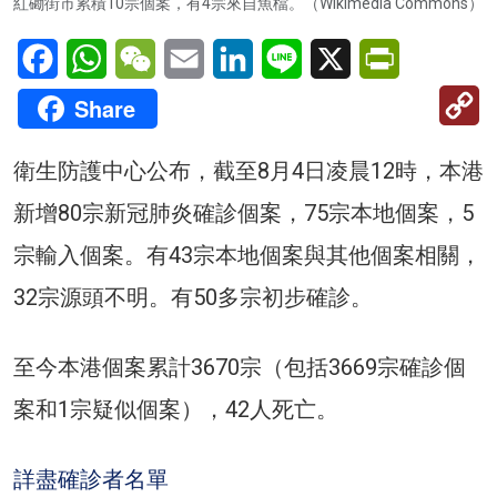
紅磡街市累積10宗個案，有4宗來自魚檔。（Wikimedia Commons）
Facebook
WhatsApp
WeChat
Email
LinkedIn
Line
X
PrintFriendl
C
Share
Li
衛生防護中心公布，截至8月4日凌晨12時，本港
新增80宗新冠肺炎確診個案，75宗本地個案，5
宗輸入個案。有43宗本地個案與其他個案相關，
32宗源頭不明。有50多宗初步確診。
至今本港個案累計3670宗（包括3669宗確診個
案和1宗疑似個案），42人死亡。
詳盡確診者名單