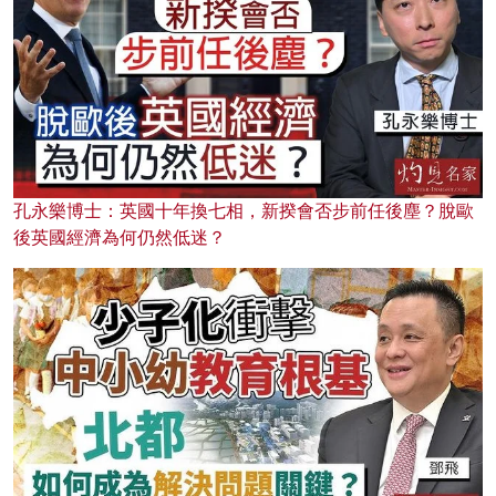
孔永樂博士：英國十年換七相，新揆會否步前任後塵？脫歐
後英國經濟為何仍然低迷？