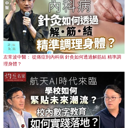
左常波中醫： 從痛症到內科病 針灸如何透過解筋結 精準調
理身體？