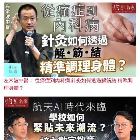
左常波中醫： 從痛症到內科病 針灸如何透過解筋結 精準調
理身體？