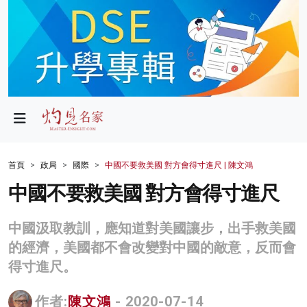
政局
教育
文化
財經
首頁
政局
國際
中國不要救美國 對方會得寸進尺 | 陳文鴻
生活
中國不要救美國 對方會得寸進尺
健康
中國汲取教訓，應知道對美國讓步，出手救美國
商業
的經濟，美國都不會改變對中國的敵意，反而會
得寸進尺。
科技
影片
作者:
陳文鴻
- 2020-07-14