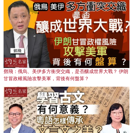
鄧飛：俄烏、美伊多方衝突交織，是否釀成世界大戰？ 伊朗
甘冒政權風險攻擊美軍，背後有何盤算？