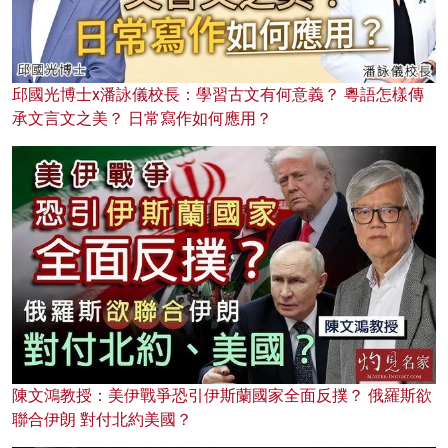
邱國光博士x潘詠儀校長：學習古文有何意義？ 粵語怎樣傳
承文言文之美？ 日常寫作如何應用？
陳文鴻教授：美伊戰爭恐引伊斯蘭國家全面反撲？ 俄羅斯欲
聯合伊朗 對付北約美國？