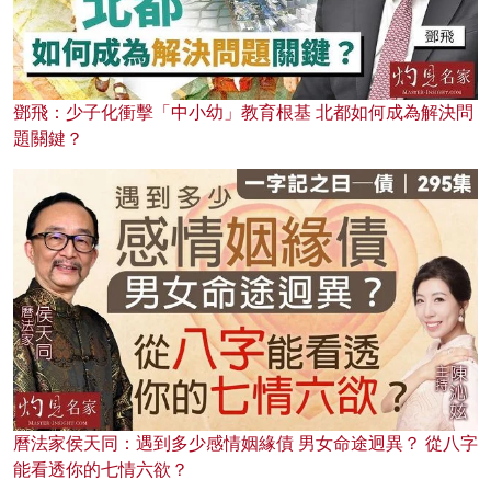
鄧飛：少子化衝擊「中小幼」教育根基 北都如何成為解決問
題關鍵？
曆法家侯天同：遇到多少感情姻緣債 男女命途迥異？ 從八字
能看透你的七情六欲？