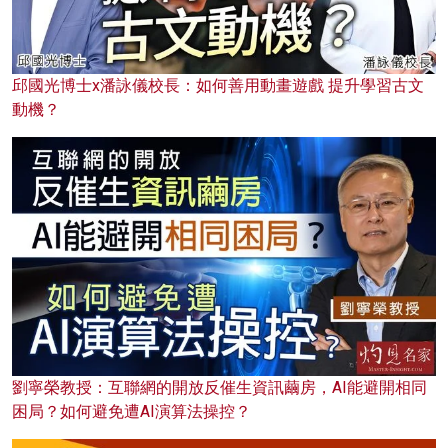
邱國光博士x潘詠儀校長：如何善用動畫遊戲 提升學習古文
動機？
劉寧榮教授：互聯網的開放反催生資訊繭房，AI能避開相同
困局？如何避免遭AI演算法操控？