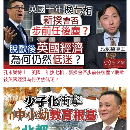
孔永樂博士：英國十年換七相，新揆會否步前任後塵？脫歐
後英國經濟為何仍然低迷？