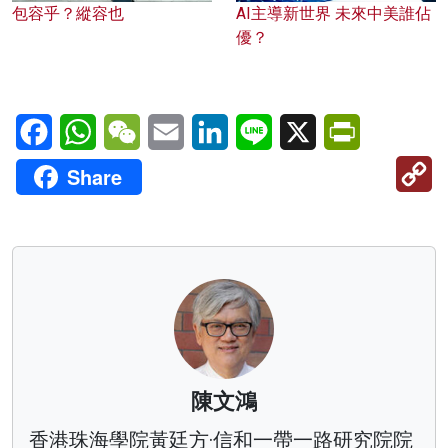
包容乎？縱容也
AI主導新世界 未來中美誰佔
優？
Facebook
WhatsApp
WeChat
Email
LinkedIn
Line
X
PrintFriendl
C
Share
Li
陳文鴻
香港珠海學院黃廷方·信和一帶一路研究院院