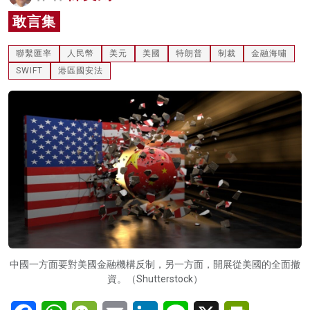
名家榜
敢言集
灼見活動
聯繫匯率
人民幣
美元
美國
特朗普
制裁
金融海嘯
SWIFT
港區國安法
關於我們
中國一方面要對美國金融機構反制，另一方面，開展從美國的全面撤
資。（Shutterstock）
Facebook
WhatsApp
WeChat
Email
LinkedIn
Line
X
PrintFriendl