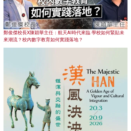
鄭俊傑校長X陳穎華主任：航天AI時代來臨 學校如何緊貼未
來潮流？校內數字教育如何實踐落地？