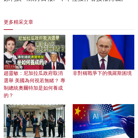
更多精采文章
趙靈敏：尼加拉瓜政府取消
非對稱戰爭下的俄羅斯困境
選舉 美國為何視若無睹？ 專
制總統奧爾特加是如何養成
的？