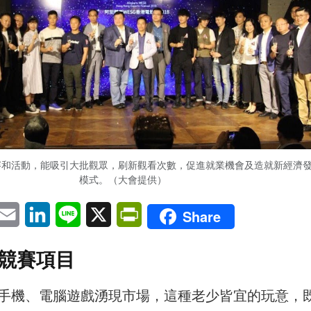
賽和活動，能吸引大批觀眾，刷新觀看次數，促進就業機會及造就新經濟
模式。（大會提供）
pp
eChat
Email
LinkedIn
Line
X
PrintFriendly
Share
競賽項目
手機、電腦遊戲湧現市場，這種老少皆宜的玩意，