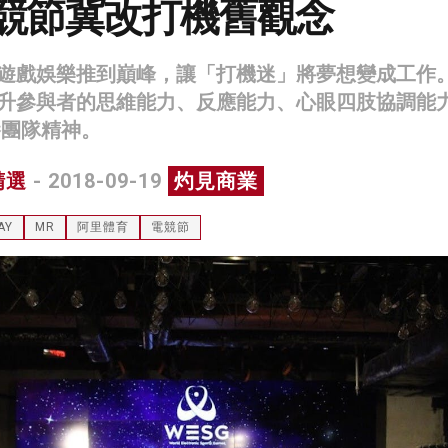
電競節冀改打機舊觀念
遊戲娛樂推到巔峰，讓「打機迷」將夢想變成工作
升參與者的思維能力、反應能力、心眼四肢協調能
養團隊精神。
精選
- 2018-09-19
灼見商業
AY
MR
阿里體育
電競節