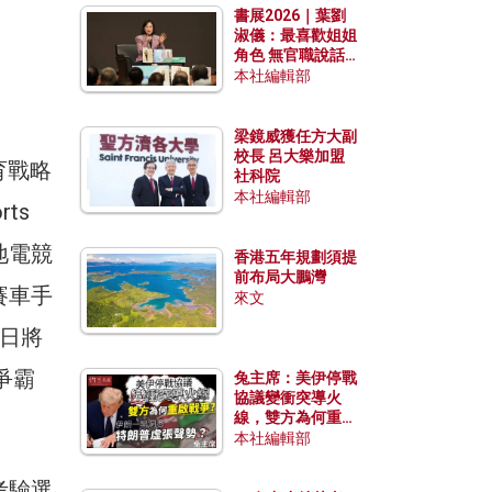
書展2026｜葉劉
淑儀：最喜歡姐姐
角色 無官職說話
包袱少
本社編輯部
梁鏡威獲任方大副
校長 呂大樂加盟
育戰略
社科院
本社編輯部
ts
地電競
香港五年規劃須提
前布局大鵬灣
賽車手
來文
7日將
爭霸
兔主席：美伊停戰
協議變衝突導火
線，雙方為何重啟
戰爭？伊朗一早洞
本社編輯部
悉特朗普虛張聲
勢？
考驗選