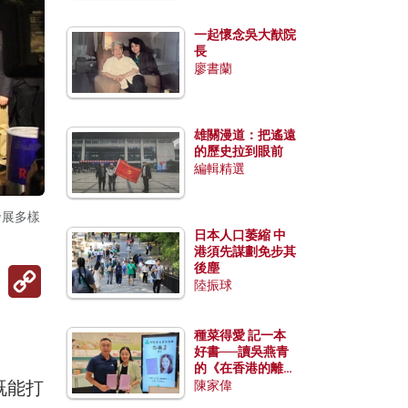
一起懷念吳大猷院
長
廖書蘭
雄關漫道：把遙遠
的歷史拉到眼前
編輯精選
發展多樣
日本人口萎縮 中
港須先謀劃免步其
後塵
Copy
Link
陸振球
種菜得愛 記一本
好書──讀吳燕青
的《在香港的離島
既能打
種菜》
陳家偉