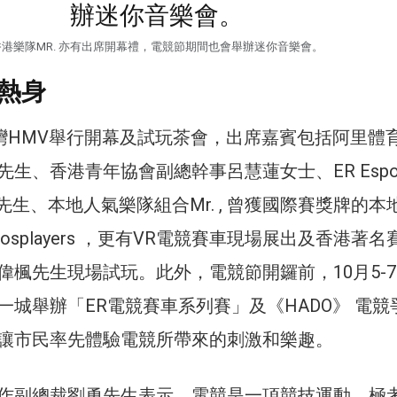
香港樂隊MR. 亦有出席開幕禮，電競節期間也會舉辦迷你音樂會。
熱身
鑼灣HMV舉行開幕及試玩茶會，出席嘉賓包括阿里體
生、香港青年協會副總幹事呂慧蓮女士、ER Espor
紹裘先生、本地人氣樂隊組合Mr. , 曾獲國際賽獎牌的本
osplayers ，更有VR電競賽車現場展出及香港著名
偉楓先生現場試玩。此外，電競節開鑼前，10月5-
一城舉辦「ER電競賽車系列賽」及《HADO》 電競
讓市民率先體驗電競所帶來的刺激和樂趣。
作副總裁劉勇先生表示，電競是一項競技運動，極