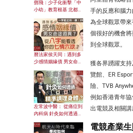
鄧飛：少子化衝擊「中
小幼」教育根基 北都如
手的反應和腦力
何成為解決問題關鍵？
為全球觀眾帶來
個很好的機會將
到全球觀眾。
曆法家侯天同：遇到多
少感情姻緣債 男女命途
獲各界踴躍支持及合作
迥異？ 從八字能看透你
覽館、ER Espo
的七情六欲？
險、TVB Any
例如香港青年協
左常波中醫： 從痛症到
出電競及相關講
內科病 針灸如何透過解
筋結 精準調理身體？
電競產業生