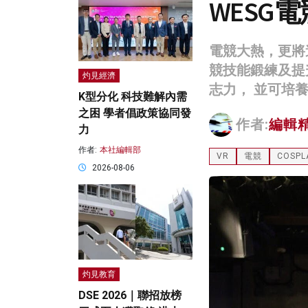
WESG
電競大熱，更將
競技能鍛練及提
灼見經濟
志力， 並可培
K型分化 科技難解內需
之困 學者倡政策協同發
作者:
編輯
力
作者:
本社編輯部
VR
電競
COSPL
2026-08-06
灼見教育
DSE 2026｜聯招放榜