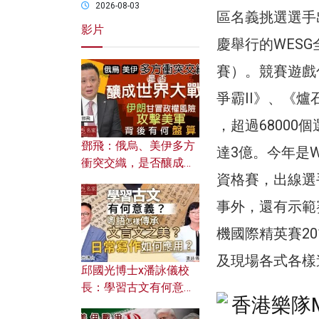
2026-08-03
區名義挑選選手
影片
慶舉行的WESG
賽）。競賽遊戲包括
爭霸II》、《爐
，超過68000
鄧飛：俄烏、美伊多方
達3億。今年是
衝突交織，是否釀成世
資格賽，出線選
界大戰？ 伊朗甘冒政權
風險攻擊美軍，背後有
事外，還有示範
何盤算？
機國際精英賽20
及現場各式各樣
邱國光博士x潘詠儀校
長：學習古文有何意
義？ 粵語怎樣傳承文言