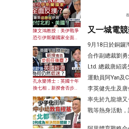
文之美？ 日常寫作如何
應用？
又一城電競
陳文鴻教授：美伊戰爭
恐引伊斯蘭國家全面反
9月18日於銅
撲？ 俄羅斯欲聯合伊朗
對付北約美國？
合作副總裁劉勇先
Ltd. 總裁唐
運動員阿Yan及C
孔永樂博士：英國十年
李英健先生及唐
換七相，新揆會否步前
任後塵？脫歐後英國經
率先於九龍塘又
濟為何仍然低迷？
戰等熱身活動，
阿里體育戰略合