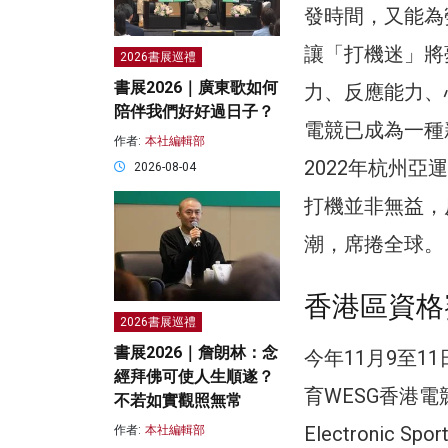
發時間，又能為
讓「打機迷」將
2026書展巡禮
書展2026｜廣東歌如何
力、反應能力、
陪伴我們好好過日子？
電競已成為一種
作者:
本社編輯部
2022年杭州
2026-08-04
打機並非無益，
潮，席捲全球。
香港區資格
2026書展巡禮
書展2026｜詹朗林：念
今年11月9至
經拜佛可使人生順遂？
育WESG香港電
不若如實觀照無常
Electroni
作者:
本社編輯部