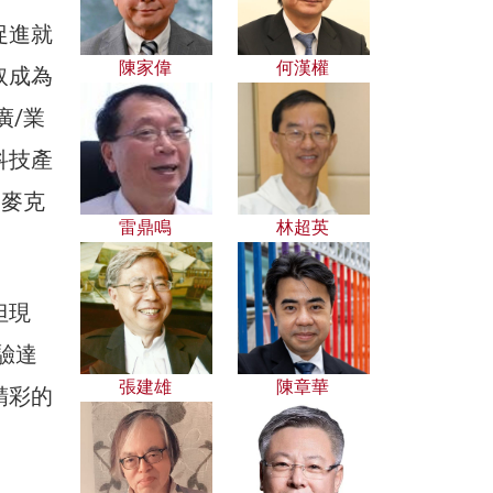
促進就
陳家偉
何漢權
取成為
廣/業
科技產
、麥克
雷鼎鳴
林超英
但現
驗達
張建雄
陳章華
精彩的