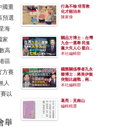
中國重
行為不檢 培育教
化才能治本
區預選
陳家偉
《星海
關品方博士：台灣
國家
九合一選舉 民進
黨大失人心 藍白
人數高
合作有望拿下七成
本社編輯部
以上縣市？
港區
國際關係學者孔永
官方賽
樂博士：將美伊衝
突類比越戰，兩者
無人
有何異同？中國崛
本社編輯部
起能否為全球格局
演賽以
發揮穩定效用？
葛亮：見南山
編輯精選