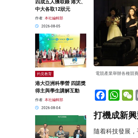
四成五人獲取錄 港大、
中大各取12狀元
作者:
本社編輯部
2026-08-05
電競產業舉辦各種競
灼見教育
港大亞洲科學營 四諾獎
得主與學生講解互動
Facebook
WhatsA
W
作者:
本社編輯部
2026-08-04
打機成新興
隨着科技發展，