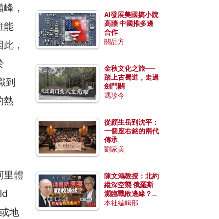
巔峰，
AI發展美國搞小院
高牆 中國推多邊
維能
合作
關品方
因此，
於
金秋文化之旅──
踏上古蜀道，走過
識到
劍門關
馮珍今
的熱
從顧生岳到沈平：
一個座右銘的兩代
傳承
劉家美
阿里體
陳文鴻教授：北約
縱深空襲 俄羅斯
d
瀕臨戰敗邊緣？中
國零部件能左右戰
本社編輯部
家或地
局走向？