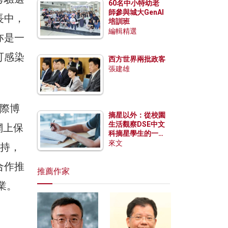
60名中小特幼老
師參與城大GenAI
長中，
培訓班
編輯精選
亦是一
可感染
西方世界兩批政客
張建雄
國際博
摘星以外：從校園
生活觀察DSE中文
安網上保
科摘星學生的一點
特質
來文
支持，
合作推
推薦作家
業。