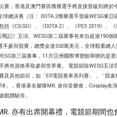
出賽；香港及澳門賽區獲勝選手將直接晉級到將於
全球總決賽（注： DOTA 2獲勝選手晉級WESG東亞
《CS:GO》、《DOTA 2》、《PES 2019》、
石戰記》五項。WESG第二屆賽事有來自超過190個
個選手參與競賽，總獎金達550萬美元，全球觀看總
WESG第三屆賽事，11月亞洲國際博覽館舉辦的是香
手將有資格爭取參與世界賽。 電競節除WESG五項
賽及其他節目，如「ER電競賽車系列賽」，「競速
18」，香港著名樂隊MR. 迷你音樂會，Cosplay表
遊戲體驗等。