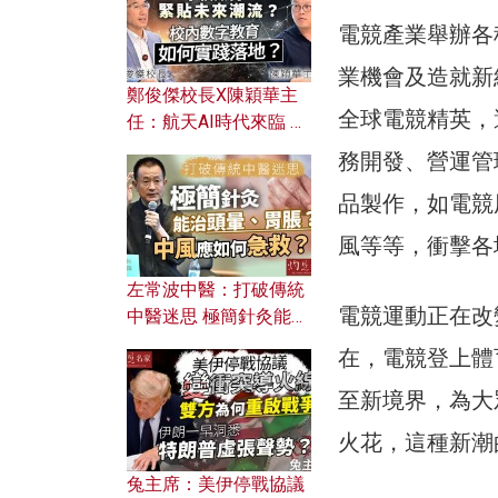
電競產業舉辦各
業機會及造就新
鄭俊傑校長X陳穎華主
全球電競精英，
任：航天AI時代來臨 學
校如何緊貼未來潮流？
務開發、營運管
校內數字教育如何實踐
品製作，如電競
落地？
風等等，衝擊各
左常波中醫：打破傳統
電競運動正在改
中醫迷思 極簡針灸能治
頭暈、胃脹？中風應如
在，電競登上體
何急救？
至新境界，為大
火花，這種新潮
兔主席：美伊停戰協議