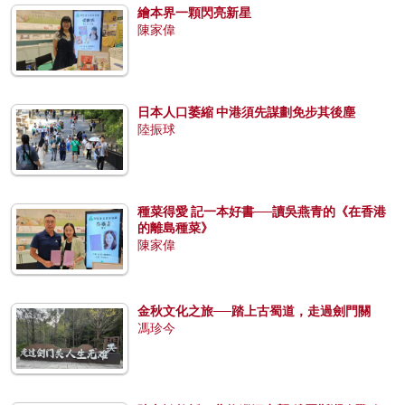
繪本界一顆閃亮新星
陳家偉
日本人口萎縮 中港須先謀劃免步其後塵
陸振球
種菜得愛 記一本好書──讀吳燕青的《在香港
的離島種菜》
陳家偉
金秋文化之旅──踏上古蜀道，走過劍門關
馮珍今