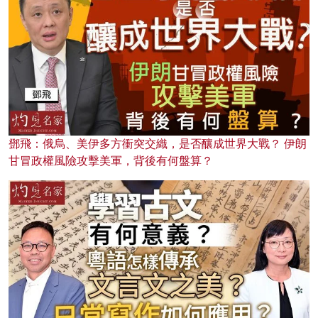
鄧飛：俄烏、美伊多方衝突交織，是否釀成世界大戰？ 伊朗
甘冒政權風險攻擊美軍，背後有何盤算？