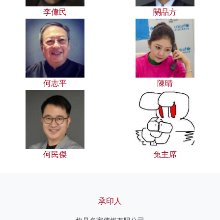
李偉民
關品方
何志平
陳晴
何民傑
兔主席
承印人