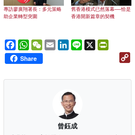
專訪廖廣翔署長：多元策略
舊香港模式已然落幕──恰是
助企業轉型突圍
香港開新篇章的契機
Facebook
WhatsApp
WeChat
Email
LinkedIn
Line
X
PrintFriendl
C
Share
Li
曾鈺成