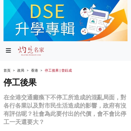
政局
教育
文化
財經
首頁
政局
香港
停工後果 | 曾鈺成
生活
停工後果
健康
在全港交通癱瘓下不停工所造成的混亂局面，對
商業
各行各業以及對市民生活造成的影響，政府有沒
有評估呢？社會為此要付出的代價，會不會比停
科技
工一天還要大？
影片