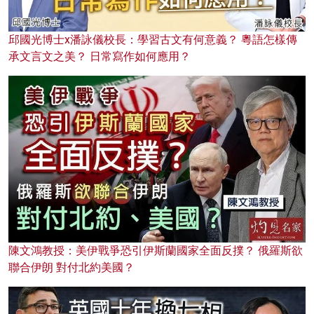
邱國光博士x潘詠儀校長：學習古文有何意義？ 粵語怎樣傳
承文言文之美？ 日常寫作如何應用？
陳文鴻教授：美伊戰爭恐引伊斯蘭國家全面反撲？ 俄羅斯欲
聯合伊朗 對付北約美國？