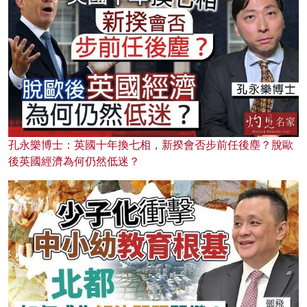
孔永樂博士：英國十年換七相，新揆會否步前任後塵？脫歐
後英國經濟為何仍然低迷？