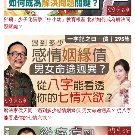
鄧飛：少子化衝擊「中小幼」教育根基 北都如何成為解決問
題關鍵？
曆法家侯天同：遇到多少感情姻緣債 男女命途迥異？ 從八字
能看透你的七情六欲？