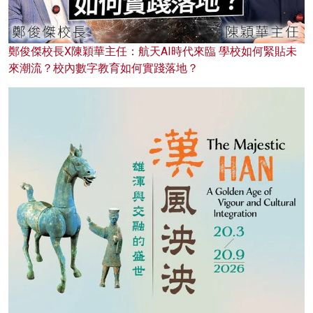
鄭俊傑校長X陳穎華主任：航天AI時代來臨 學校如何緊貼未
來潮流？校內數字教育如何實踐落地？