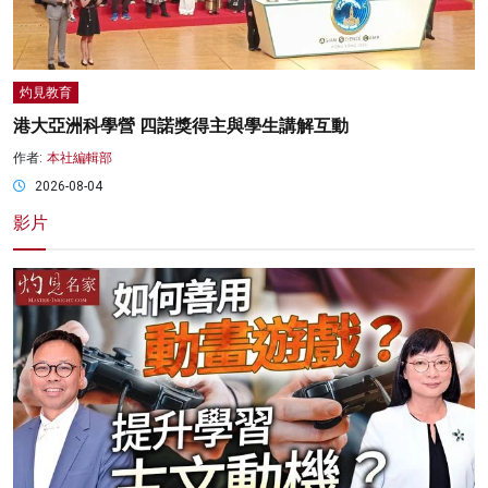
灼見教育
港大亞洲科學營 四諾獎得主與學生講解互動
作者:
本社編輯部
2026-08-04
影片