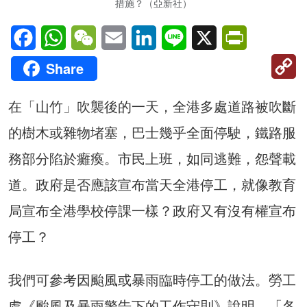
措施？（亞新社）
Facebook
WhatsApp
WeChat
Email
LinkedIn
Line
X
PrintFriendl
C
Share
Li
在「山竹」吹襲後的一天，全港多處道路被吹斷
的樹木或雜物堵塞，巴士幾乎全面停駛，鐵路服
務部分陷於癱瘓。市民上班，如同逃難，怨聲載
道。政府是否應該宣布當天全港停工，就像教育
局宣布全港學校停課一樣？政府又有沒有權宣布
停工？
我們可參考因颱風或暴雨臨時停工的做法。勞工
處《颱風及暴雨警告下的工作守則》說明，「各