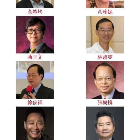
高希均
黃珍妮
蔣匡文
林超英
徐俊祥
張樹槐