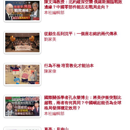
陳文鴻教授：北約縱深空襲 俄羅斯瀕臨戰敗
邊緣？中國零部件能左右戰局走向？
本社編輯部
從顧生岳到沈平：一個座右銘的兩代傳承
劉家美
行為不檢 培育教化才能治本
陳家偉
國際關係學者孔永樂博士：將美伊衝突類比
越戰，兩者有何異同？中國崛起能否為全球
格局發揮穩定效用？
本社編輯部
葛亮：見南山