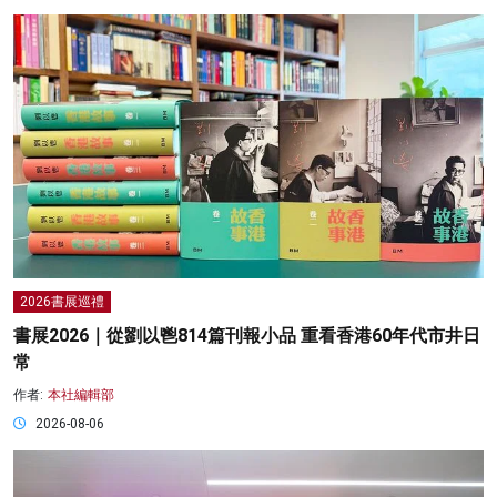
2026書展巡禮
書展2026｜從劉以鬯814篇刊報小品 重看香港60年代市井日
常
作者:
本社編輯部
2026-08-06