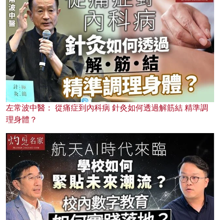
左常波中醫： 從痛症到內科病 針灸如何透過解筋結 精準調
理身體？