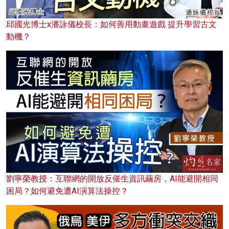
邱國光博士x潘詠儀校長：如何善用動畫遊戲 提升學習古文
動機？
劉寧榮教授：互聯網的開放反催生資訊繭房，AI能避開相同
困局？如何避免遭AI演算法操控？