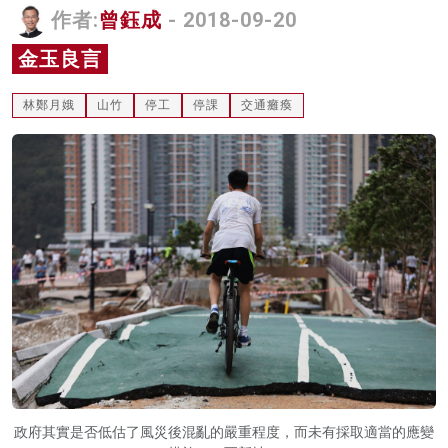
作者:
曾鈺成
- 2018-09-20
名家榜
金玉良言
灼見活動
林鄭月娥
山竹
停工
停課
交通癱瘓
關於我們
政府其實是否低估了風災後混亂的嚴重程度，而未有採取適當的應變