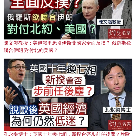
陳文鴻教授：美伊戰爭恐引伊斯蘭國家全面反撲？ 俄羅斯欲
聯合伊朗 對付北約美國？
孔永樂博士：英國十年換七相，新揆會否步前任後塵？脫歐