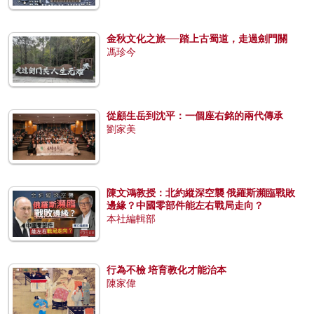
金秋文化之旅──踏上古蜀道，走過劍門關
馮珍今
從顧生岳到沈平：一個座右銘的兩代傳承
劉家美
陳文鴻教授：北約縱深空襲 俄羅斯瀕臨戰敗
邊緣？中國零部件能左右戰局走向？
本社編輯部
行為不檢 培育教化才能治本
陳家偉