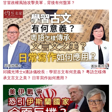
甘冒政權風險攻擊美軍，背後有何盤算？
邱國光博士x潘詠儀校長：學習古文有何意義？ 粵語怎樣傳
承文言文之美？ 日常寫作如何應用？