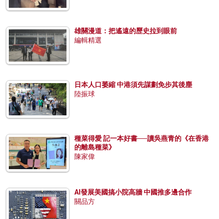
雄關漫道：把遙遠的歷史拉到眼前
編輯精選
日本人口萎縮 中港須先謀劃免步其後塵
陸振球
種菜得愛 記一本好書──讀吳燕青的《在香港
的離島種菜》
陳家偉
AI發展美國搞小院高牆 中國推多邊合作
關品方