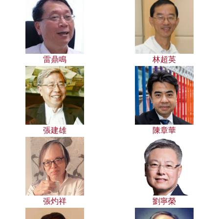
雷鼎鳴
林超英
張建雄
陳章華
張灼祥
劉寧榮