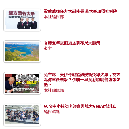
梁鏡威獲任方大副校長 呂大樂加盟社科院
本社編輯部
香港五年規劃須提前布局大鵬灣
來文
兔主席：美伊停戰協議變衝突導火線，雙方
為何重啟戰爭？伊朗一早洞悉特朗普虛張聲
勢？
本社編輯部
60名中小特幼老師參與城大GenAI培訓班
編輯精選