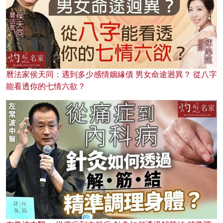
曆法家侯天同：遇到多少感情姻緣債 男女命途迥異？ 從八字
能看透你的七情六欲？