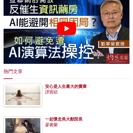
熱門文章
安心是人生最大的寶庫
譚寶碩
一起懷念吳大猷院長
廖書蘭