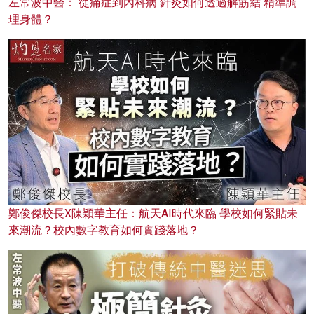
左常波中醫： 從痛症到內科病 針灸如何透過解筋結 精準調
理身體？
鄭俊傑校長X陳穎華主任：航天AI時代來臨 學校如何緊貼未
來潮流？校內數字教育如何實踐落地？