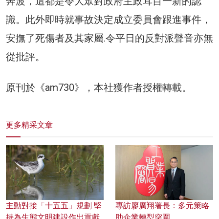
奔波，這都是令大眾對政府主政耳目一新的認
識。此外即時就事故決定成立委員會跟進事件，
安撫了死傷者及其家屬.令平日的反對派聲音亦無
從批評。
原刊於《am730》，本社獲作者授權轉載。
更多精采文章
主動對接「十五五」規劃 堅
專訪廖廣翔署長：多元策略
持為生態文明建設作出貢獻
助企業轉型突圍