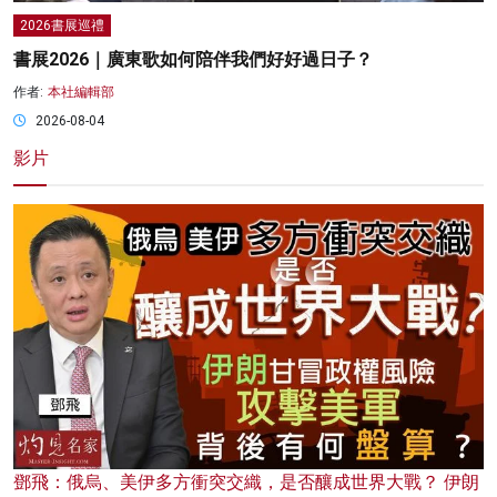
2026書展巡禮
書展2026｜廣東歌如何陪伴我們好好過日子？
作者:
本社編輯部
2026-08-04
影片
鄧飛：俄烏、美伊多方衝突交織，是否釀成世界大戰？ 伊朗