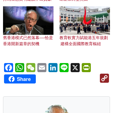
舊香港模式已然落幕──恰是
教育軟實力賦能港五年規劃
香港開新篇章的契機
建構全面國際教育樞紐
Facebook
WhatsApp
WeChat
Email
LinkedIn
Line
X
PrintFriendl
C
Share
Li