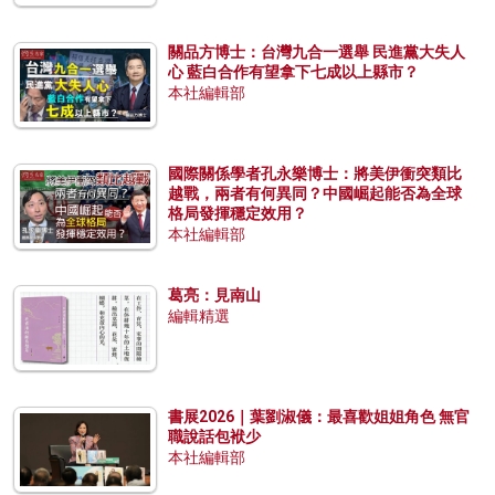
關品方博士：台灣九合一選舉 民進黨大失人
心 藍白合作有望拿下七成以上縣市？
本社編輯部
國際關係學者孔永樂博士：將美伊衝突類比
越戰，兩者有何異同？中國崛起能否為全球
格局發揮穩定效用？
本社編輯部
葛亮：見南山
編輯精選
書展2026｜葉劉淑儀：最喜歡姐姐角色 無官
職說話包袱少
本社編輯部