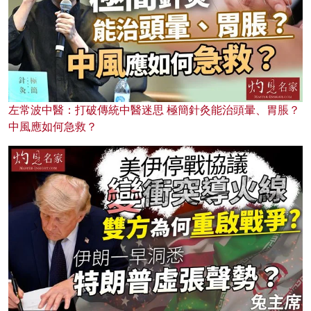
左常波中醫：打破傳統中醫迷思 極簡針灸能治頭暈、胃脹？
中風應如何急救？