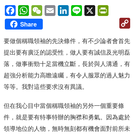
Facebook
WhatsApp
WeChat
Email
LinkedIn
Line
X
PrintFriendl
C
Share
Li
要做個稱職領袖的先決條件，有不少論者會首先
提出要有廣泛的認受性，做人要有誠信及光明磊
落，做事衝勁十足當機立斷，長於與人溝通，有
超強分析能力高瞻遠矚，有令人服眾的過人魅力
等等。我對這些要求沒有異議。
但在我心目中當個稱職領袖的另外一個重要條
件，就是要有特事特辦的胸襟和勇氣。因為處於
領導地位的人物，無時無刻都有機會面對前所未