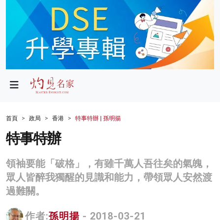
政局
教育
文化
財經
首頁
政局
香港
特事特辦 | 孫明揚
生活
特事特辦
健康
領袖要能「破格」，有雖千萬人吾往矣的氣魄，
商業
眾人皆醉我獨醒的見識和能力，帶領眾人安然渡
過難關。
科技
影片
作者:
孫明揚
- 2018-03-21