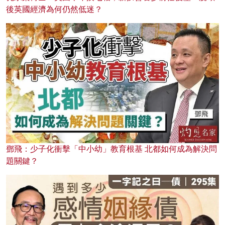
後英國經濟為何仍然低迷？
鄧飛：少子化衝擊「中小幼」教育根基 北都如何成為解決問
題關鍵？