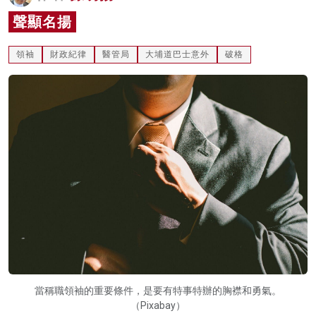
名家榜
聲顯名揚
灼見活動
領袖
財政紀律
醫管局
大埔道巴士意外
破格
關於我們
當稱職領袖的重要條件，是要有特事特辦的胸襟和勇氣。
（Pixabay）