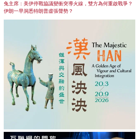
兔主席：美伊停戰協議變衝突導火線，雙方為何重啟戰爭？
伊朗一早洞悉特朗普虛張聲勢？