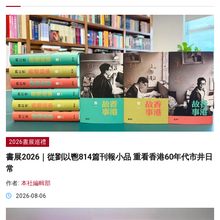
2026書展巡禮
書展2026｜從劉以鬯814篇刊報小品 重看香港60年代市井日
常
作者:
本社編輯部
2026-08-06