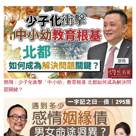
鄧飛：少子化衝擊「中小幼」教育根基 北都如何成為解決問
題關鍵？