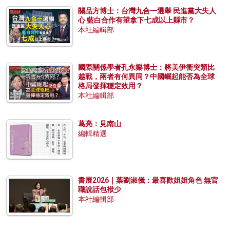
關品方博士：台灣九合一選舉 民進黨大失人
心 藍白合作有望拿下七成以上縣市？
本社編輯部
國際關係學者孔永樂博士：將美伊衝突類比
越戰，兩者有何異同？中國崛起能否為全球
格局發揮穩定效用？
本社編輯部
葛亮：見南山
編輯精選
書展2026｜葉劉淑儀：最喜歡姐姐角色 無官
職說話包袱少
本社編輯部