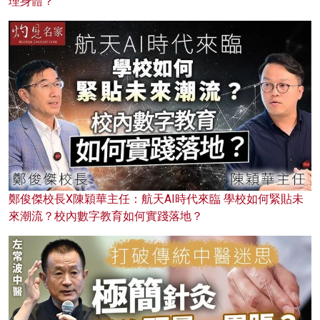
理身體？
鄭俊傑校長X陳穎華主任：航天AI時代來臨 學校如何緊貼未
來潮流？校內數字教育如何實踐落地？