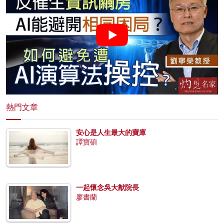
熱門文章
安心是人生最大的寶庫
譚寶碩
一起懷念吳大猷院長
廖書蘭