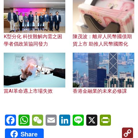
K型分化 科技難解內需之困
陳茂波：離岸人民幣國債期
學者倡政策協同發力
貨上市 助推人民幣國際化
當AI革命遇上市場失效
香港金融業的未來必修課
Facebook
WhatsApp
WeChat
Email
LinkedIn
Line
X
PrintFriendl
C
Share
Li