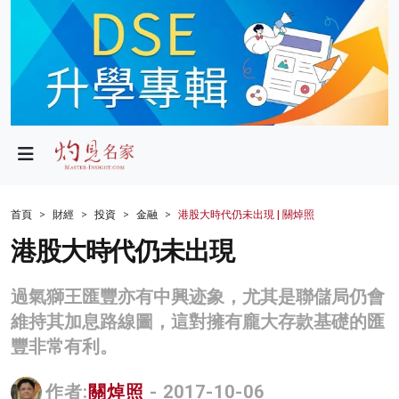
政局
教育
文化
財經
首頁
財經
投資
金融
港股大時代仍未出現 | 關焯照
生活
港股大時代仍未出現
健康
過氣獅王匯豐亦有中興迹象，尤其是聯儲局仍會
商業
維持其加息路線圖，這對擁有龐大存款基礎的匯
豐非常有利。
科技
影片
作者:
關焯照
- 2017-10-06