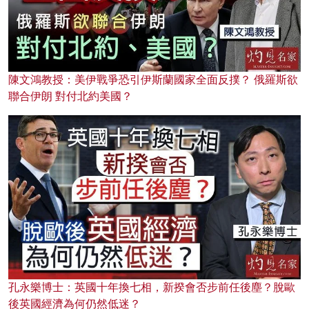
陳文鴻教授：美伊戰爭恐引伊斯蘭國家全面反撲？ 俄羅斯欲
聯合伊朗 對付北約美國？
孔永樂博士：英國十年換七相，新揆會否步前任後塵？脫歐
後英國經濟為何仍然低迷？