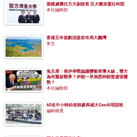
梁鏡威獲任方大副校長 呂大樂加盟社科院
本社編輯部
香港五年規劃須提前布局大鵬灣
來文
兔主席：美伊停戰協議變衝突導火線，雙方
為何重啟戰爭？伊朗一早洞悉特朗普虛張聲
勢？
本社編輯部
60名中小特幼老師參與城大GenAI培訓班
編輯精選