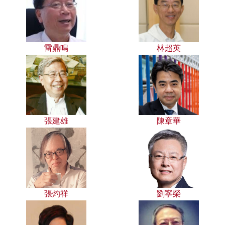
雷鼎鳴
林超英
張建雄
陳章華
張灼祥
劉寧榮