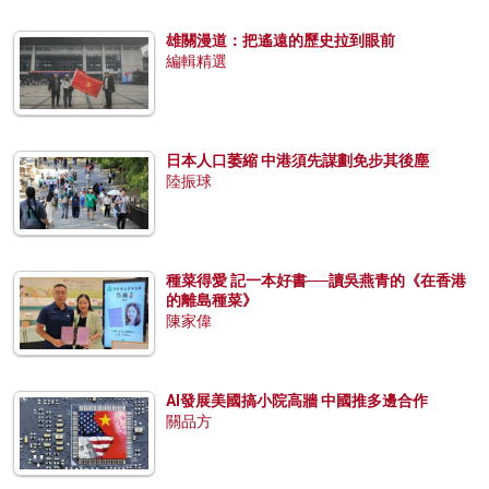
雄關漫道：把遙遠的歷史拉到眼前
編輯精選
日本人口萎縮 中港須先謀劃免步其後塵
陸振球
種菜得愛 記一本好書──讀吳燕青的《在香港
的離島種菜》
陳家偉
AI發展美國搞小院高牆 中國推多邊合作
關品方