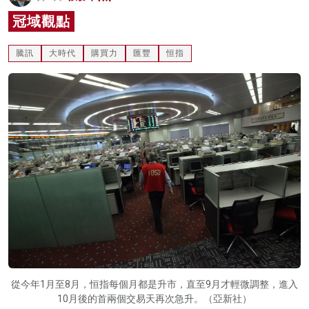
名家榜
冠域觀點
灼見活動
騰訊
大時代
購買力
匯豐
恒指
關於我們
從今年1月至8月，恒指每個月都是升市，直至9月才輕微調整，進入
10月後的首兩個交易天再次急升。（亞新社）