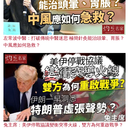
左常波中醫：打破傳統中醫迷思 極簡針灸能治頭暈、胃脹？
中風應如何急救？
兔主席：美伊停戰協議變衝突導火線，雙方為何重啟戰爭？