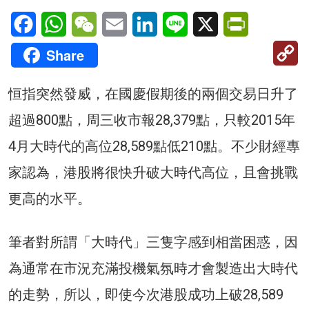
Facebook
WhatsApp
WeChat
Email
LinkedIn
Line
X
PrintFriendl
C
Share
Li
恒指突然發威，在國慶假期後的兩個交易日升了
超過800點，周三收市報28,379點，只較2015年
4月大時代的高位28,589點低210點。不少財經專
家認為，港股將很快升破大時代高位，且會挑戰
更高的水平。
筆者對所謂「大時代」三隻字感到相當困惑，因
為通常在市況充滿投機氣氛時才會製造出大時代
的走勢，所以，即使今次港股成功上破28,589