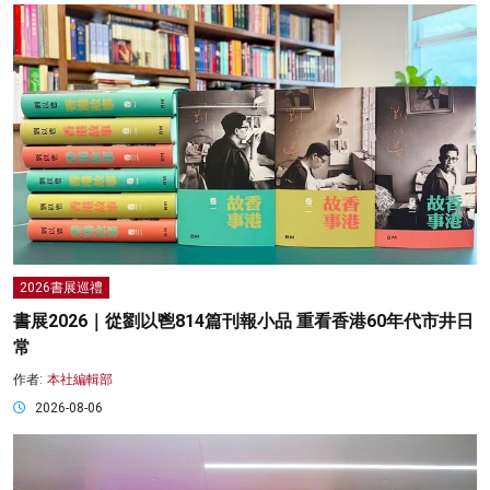
2026書展巡禮
書展2026｜從劉以鬯814篇刊報小品 重看香港60年代市井日
常
作者:
本社編輯部
2026-08-06