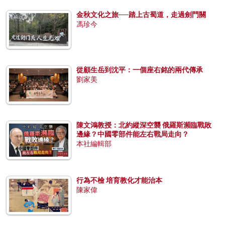
金秋文化之旅──踏上古蜀道，走過劍門關
馮珍今
從顧生岳到沈平：一個座右銘的兩代傳承
劉家美
陳文鴻教授：北約縱深空襲 俄羅斯瀕臨戰敗
邊緣？中國零部件能左右戰局走向？
本社編輯部
行為不檢 培育教化才能治本
陳家偉