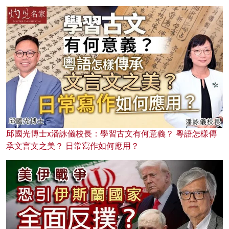
邱國光博士x潘詠儀校長：學習古文有何意義？ 粵語怎樣傳
承文言文之美？ 日常寫作如何應用？