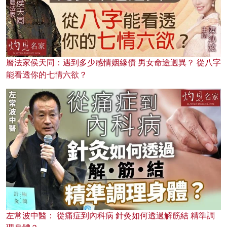
曆法家侯天同：遇到多少感情姻緣債 男女命途迥異？ 從八字
能看透你的七情六欲？
左常波中醫： 從痛症到內科病 針灸如何透過解筋結 精準調