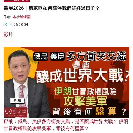
書展2026｜廣東歌如何陪伴我們好好過日子？
作者:
本社編輯部
2026-08-04
影片
鄧飛：俄烏、美伊多方衝突交織，是否釀成世界大戰？ 伊朗
甘冒政權風險攻擊美軍，背後有何盤算？