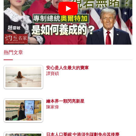
熱門文章
安心是人生最大的寶庫
譚寶碩
繪本界一顆閃亮新星
陳家偉
日本人口萎縮 中港須先謀劃免步其後塵