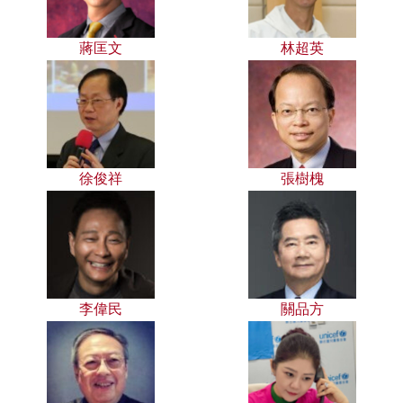
蔣匡文
林超英
徐俊祥
張樹槐
李偉民
關品方