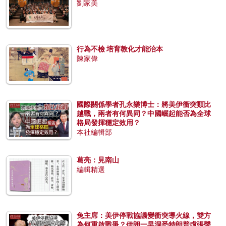
劉家美
行為不檢 培育教化才能治本
陳家偉
國際關係學者孔永樂博士：將美伊衝突類比
越戰，兩者有何異同？中國崛起能否為全球
格局發揮穩定效用？
本社編輯部
葛亮：見南山
編輯精選
兔主席：美伊停戰協議變衝突導火線，雙方
為何重啟戰爭？伊朗一早洞悉特朗普虛張聲