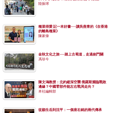
陸振球
種菜得愛 記一本好書──讀吳燕青的《在香港
的離島種菜》
陳家偉
金秋文化之旅──踏上古蜀道，走過劍門關
馮珍今
陳文鴻教授：北約縱深空襲 俄羅斯瀕臨戰敗
邊緣？中國零部件能左右戰局走向？
本社編輯部
從顧生岳到沈平：一個座右銘的兩代傳承