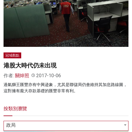
冠域觀點
港股大時代仍未出現
作者:
關焯照
2017-10-06
過氣獅王匯豐亦有中興迹象，尤其是聯儲局仍會維持其加息路線圖，
這對擁有龐大存款基礎的匯豐非常有利。
按類別瀏覽
政局