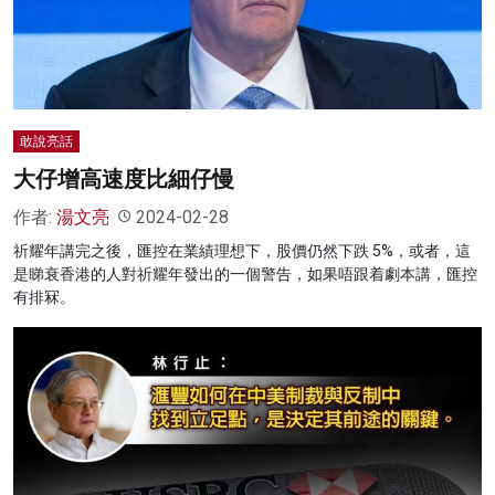
名家榜
灼見活動
關於我們
敢說亮話
大仔增高速度比細仔慢
作者:
湯文亮
2024-02-28
祈耀年講完之後，匯控在業績理想下，股價仍然下跌 5%，或者，這
是睇衰香港的人對祈耀年發出的一個警告，如果唔跟着劇本講，匯控
有排冧。