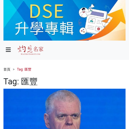
政局
教育
文化
財經
首頁
Tag: 匯豐
生活
Tag: 匯豐
健康
商業
科技
影片