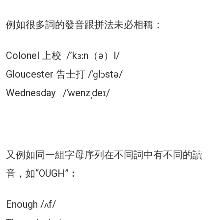
例如很多詞的發音跟拼法未必相稱：
Colonel 上校 /’kɜːn（ə）l/
Gloucester 告士打 /ˈɡlɔstə/
Wednesday /ˈwenzˌdeɪ/
又例如同一組字母序列在不同詞中有不同的讀
音，如“OUGH”︰
Enough /ʌf/