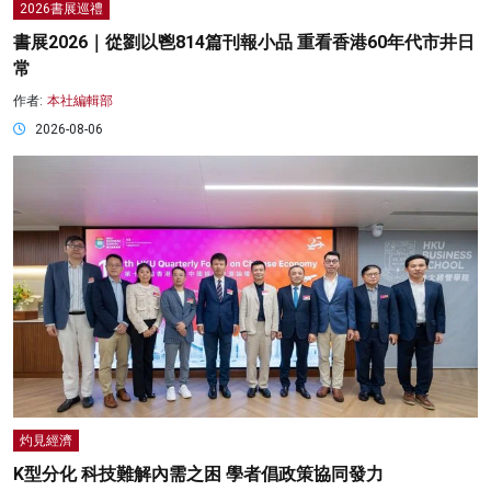
2026書展巡禮
書展2026｜從劉以鬯814篇刊報小品 重看香港60年代市井日
常
作者:
本社編輯部
2026-08-06
灼見經濟
K型分化 科技難解內需之困 學者倡政策協同發力