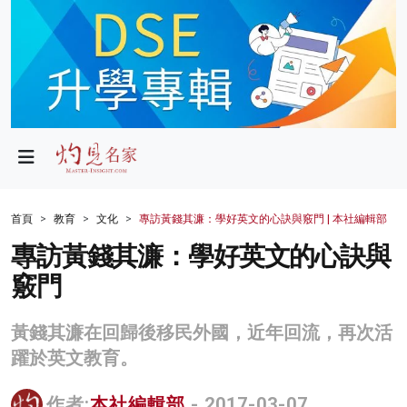
政局
教育
文化
財經
首頁
教育
文化
專訪黃錢其濂：學好英文的心訣與竅門 | 本社編輯部
生活
專訪黃錢其濂：學好英文的心訣與
竅門
健康
商業
黃錢其濂在回歸後移民外國，近年回流，再次活
躍於英文教育。
科技
影片
作者:
本社編輯部
- 2017-03-07