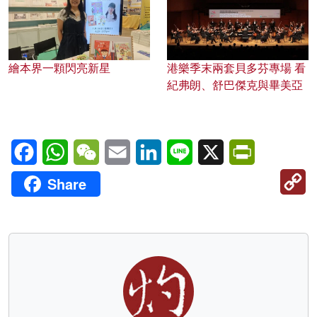
繪本界一顆閃亮新星
港樂季末兩套貝多芬專場 看
紀弗朗、舒巴傑克與畢美亞
Facebook
WhatsApp
WeChat
Email
LinkedIn
Line
X
PrintFriendl
C
Share
Li