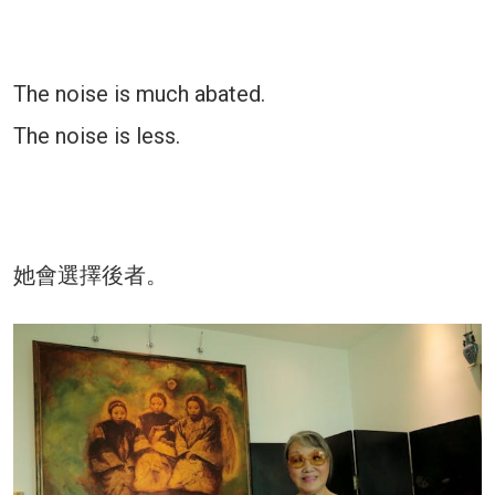
The noise is much abated.
The noise is less.
她會選擇後者。