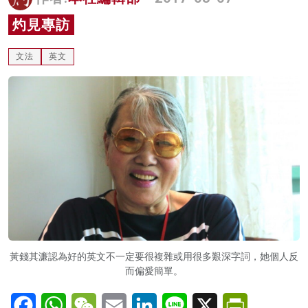
名家榜
灼見專訪
灼見活動
文法
英文
關於我們
黃錢其濂認為好的英文不一定要很複雜或用很多艱深字詞，她個人反
而偏愛簡單。
Facebook
WhatsApp
WeChat
Email
LinkedIn
Line
X
PrintFriendl