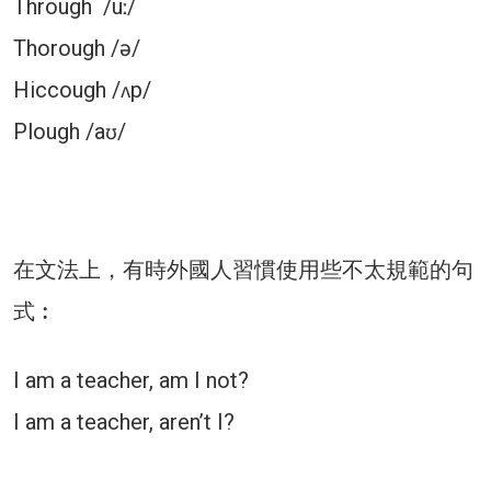
Through /uː/
Thorough /ə/
Hiccough /ʌp/
Plough /aʊ/
在文法上，有時外國人習慣使用些不太規範的句
式︰
I am a teacher, am I not?
I am a teacher, aren’t I?