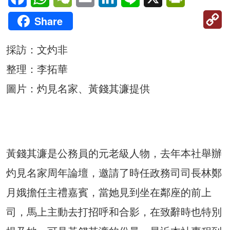
C
Share
Li
採訪：文灼非
整理：李拓華
圖片：灼見名家、黃錢其濂提供
黃錢其濂是公務員的元老級人物，去年本社舉辦
灼見名家周年論壇，邀請了時任政務司司長林鄭
月娥擔任主禮嘉賓，當她見到坐在鄰座的前上
司，馬上主動去打招呼和合影，在致辭時也特別