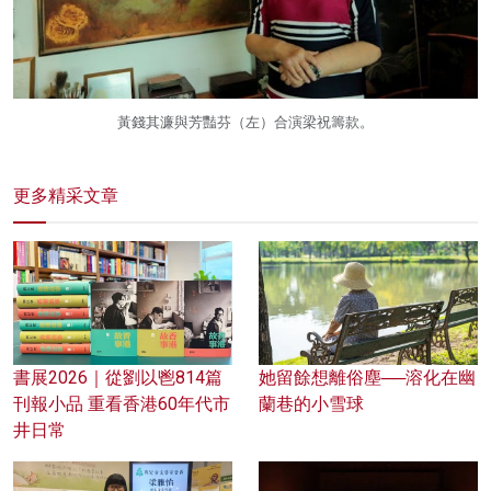
黃錢其濂與芳豔芬（左）合演梁祝籌款。
更多精采文章
書展2026｜從劉以鬯814篇
她留餘想離俗塵──溶化在幽
刊報小品 重看香港60年代市
蘭巷的小雪球
井日常