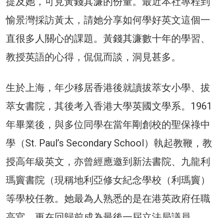
提及她，可見黃錢其濂的份量。最近本社專程到
愉景灣採訪黃太，請她分享如何學好英文這個一
直很多人關心的課題。黃錢其濂數十年的學習、
教授英語的心得，侃侃而談，洞見甚多。
生於上海，年少移居香港後就讀拔萃女小學、拔
萃女書院，其後考入香港大學英國文學系。1961
年畢業後，與多位同學在當年剛創校的聖保祿中
學（St. Paul’s Secondary School）執起教鞭，教
授高年級英文，亦曾經應邀到新法書院、九龍利
瑪竇書院（現稱地利亞修女紀念學校（利瑪竇）
等學校任教。她最為人熟悉的是在港英政府任職
高官，更在回歸前成為最後一屆立法局議員。