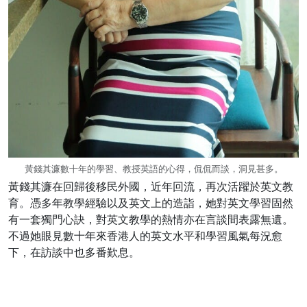
黃錢其濂數十年的學習、教授英語的心得，侃侃而談，洞見甚多。
黃錢其濂在回歸後移民外國，近年回流，再次活躍於英文教
育。憑多年教學經驗以及英文上的造詣，她對英文學習固然
有一套獨門心訣，對英文教學的熱情亦在言談間表露無遺。
不過她眼見數十年來香港人的英文水平和學習風氣每況愈
下，在訪談中也多番歎息。