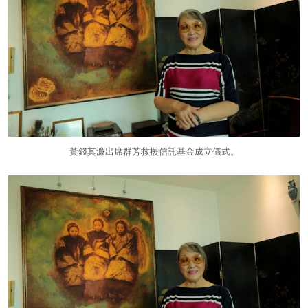
黃錢其濂出席群芳救援信託基金成立儀式。