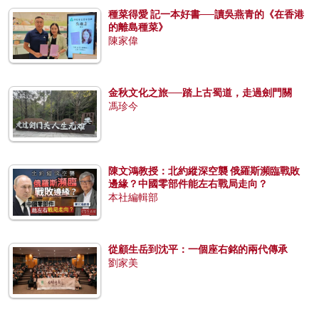
種菜得愛 記一本好書──讀吳燕青的《在香港
的離島種菜》
陳家偉
金秋文化之旅──踏上古蜀道，走過劍門關
馮珍今
陳文鴻教授：北約縱深空襲 俄羅斯瀕臨戰敗
邊緣？中國零部件能左右戰局走向？
本社編輯部
從顧生岳到沈平：一個座右銘的兩代傳承
劉家美