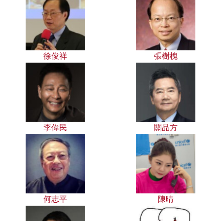
徐俊祥
張樹槐
李偉民
關品方
何志平
陳晴