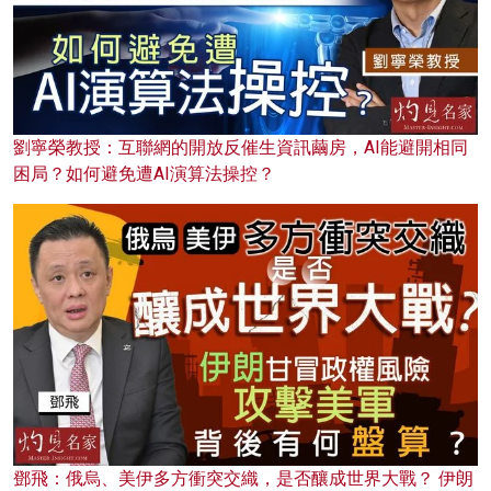
劉寧榮教授：互聯網的開放反催生資訊繭房，AI能避開相同
困局？如何避免遭AI演算法操控？
鄧飛：俄烏、美伊多方衝突交織，是否釀成世界大戰？ 伊朗