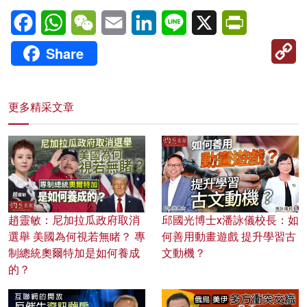
Facebook
WhatsApp
WeChat
Email
LinkedIn
Line
X
PrintFriendl
C
Share
Li
更多精采文章
趙靈敏：尼加拉瓜政府取消
邱國光博士x潘詠儀校長：如
選舉 美國為何視若無睹？ 專
何善用動畫遊戲 提升學習古
制總統奧爾特加是如何養成
文動機？
的？