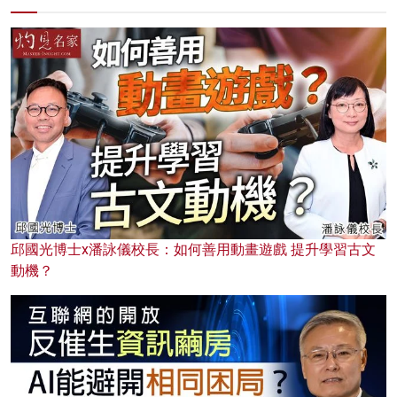
邱國光博士x潘詠儀校長：如何善用動畫遊戲 提升學習古文
動機？