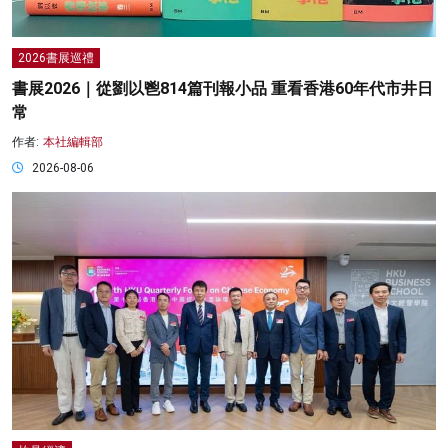
2026書展巡禮
書展2026｜從劉以鬯814篇刊報小品 重看香港60年代市井日
常
作者:
本社編輯部
2026-08-06