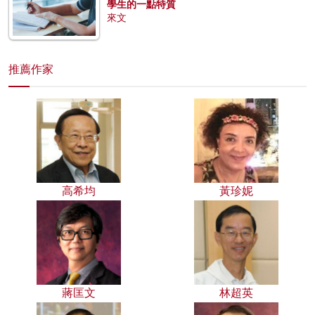
學生的一點特質
來文
推薦作家
高希均
黃珍妮
蔣匡文
林超英