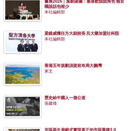
書展2026｜葉劉淑儀：最喜歡姐姐角色 無官
職說話包袱少
本社編輯部
梁鏡威獲任方大副校長 呂大樂加盟社科院
本社編輯部
香港五年規劃須提前布局大鵬灣
來文
歷史給中國人一個公道
張建雄
市區再生局範式實現真正的市區重建3.0