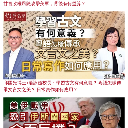
甘冒政權風險攻擊美軍，背後有何盤算？
邱國光博士x潘詠儀校長：學習古文有何意義？ 粵語怎樣傳
承文言文之美？ 日常寫作如何應用？