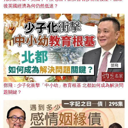
後英國經濟為何仍然低迷？
鄧飛：少子化衝擊「中小幼」教育根基 北都如何成為解決問
題關鍵？