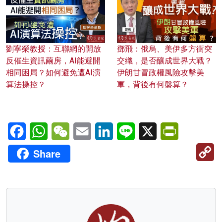
劉寧榮教授：互聯網的開放
鄧飛：俄烏、美伊多方衝突
反催生資訊繭房，AI能避開
交織，是否釀成世界大戰？
相同困局？如何避免遭AI演
伊朗甘冒政權風險攻擊美
算法操控？
軍，背後有何盤算？
Facebook
WhatsApp
WeChat
Email
LinkedIn
Line
X
PrintFriendl
C
Share
Li