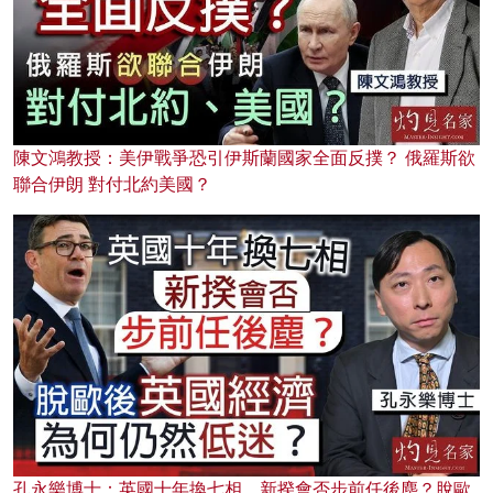
陳文鴻教授：美伊戰爭恐引伊斯蘭國家全面反撲？ 俄羅斯欲
聯合伊朗 對付北約美國？
孔永樂博士：英國十年換七相，新揆會否步前任後塵？脫歐