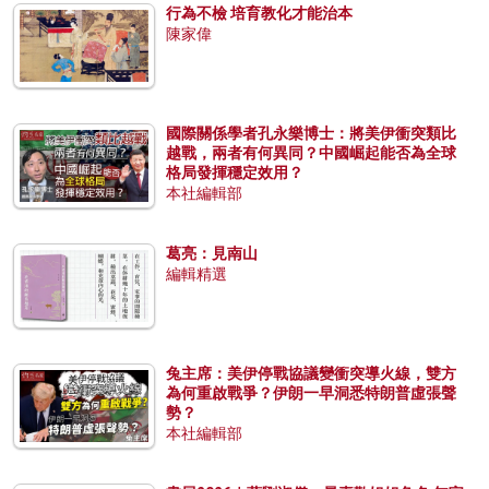
行為不檢 培育教化才能治本
陳家偉
國際關係學者孔永樂博士：將美伊衝突類比
越戰，兩者有何異同？中國崛起能否為全球
格局發揮穩定效用？
本社編輯部
葛亮：見南山
編輯精選
兔主席：美伊停戰協議變衝突導火線，雙方
為何重啟戰爭？伊朗一早洞悉特朗普虛張聲
勢？
本社編輯部