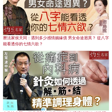
曆法家侯天同：遇到多少感情姻緣債 男女命途迥異？ 從八字
能看透你的七情六欲？