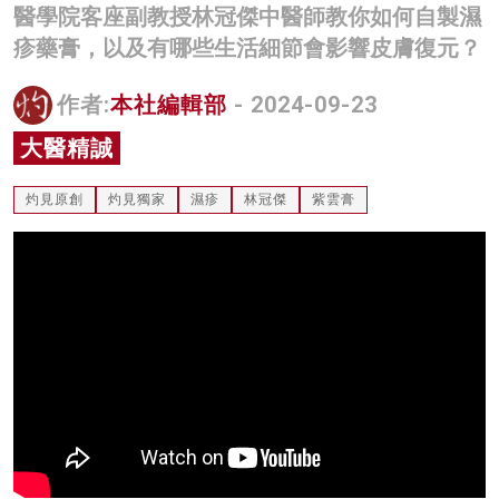
醫學院客座副教授林冠傑中醫師教你如何自製濕
名家榜
疹藥膏，以及有哪些生活細節會影響皮膚復元？
灼見活動
作者:
本社編輯部
- 2024-09-23
關於我們
大醫精誠
灼見原創
灼見獨家
濕疹
林冠傑
紫雲膏