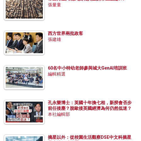
張量童
西方世界兩批政客
張建雄
60名中小特幼老師參與城大GenAI培訓班
編輯精選
孔永樂博士：英國十年換七相，新揆會否步
前任後塵？脫歐後英國經濟為何仍然低迷？
本社編輯部
摘星以外：從校園生活觀察DSE中文科摘星