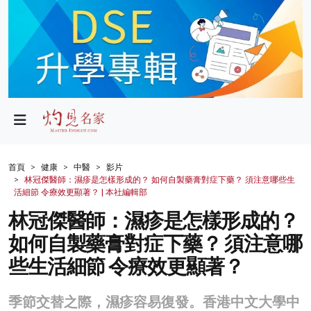
政局
教育
文化
財經
首頁
健康
中醫
影片
林冠傑醫師：濕疹是怎樣形成的？ 如何自製藥膏對症下藥？ 須注意哪些生
生活
活細節 令療效更顯著？ | 本社編輯部
林冠傑醫師：濕疹是怎樣形成的？
健康
如何自製藥膏對症下藥？ 須注意哪
商業
些生活細節 令療效更顯著？
科技
季節交替之際，濕疹容易復發。香港中文大學中
影片