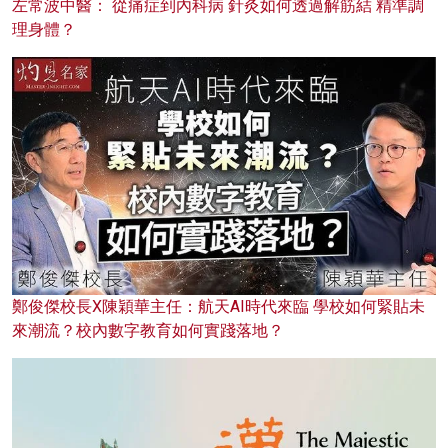
左常波中醫： 從痛症到內科病 針灸如何透過解筋結 精準調
理身體？
鄭俊傑校長X陳穎華主任：航天AI時代來臨 學校如何緊貼未
來潮流？校內數字教育如何實踐落地？