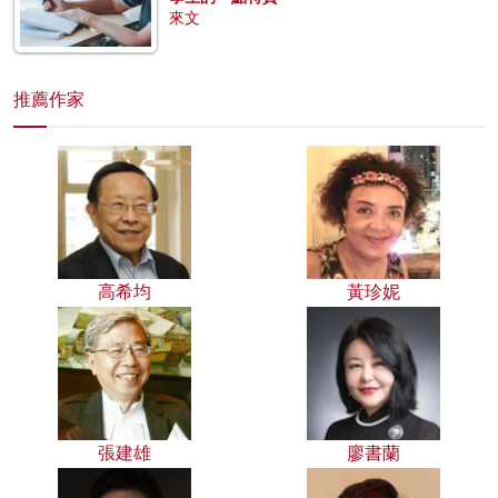
來文
推薦作家
高希均
黃珍妮
張建雄
廖書蘭