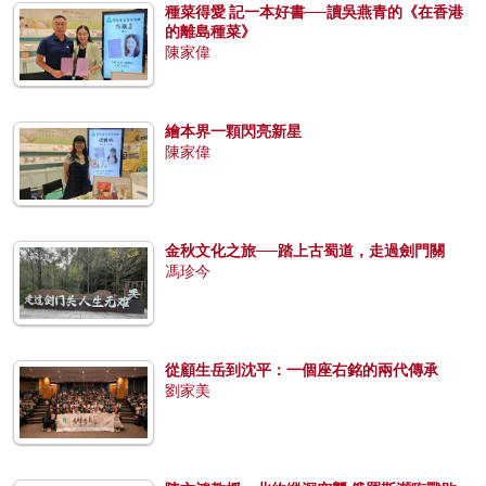
種菜得愛 記一本好書──讀吳燕青的《在香港
的離島種菜》
陳家偉
繪本界一顆閃亮新星
陳家偉
金秋文化之旅──踏上古蜀道，走過劍門關
馮珍今
從顧生岳到沈平：一個座右銘的兩代傳承
劉家美