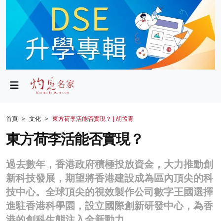
政局
教育
文化
財經
首頁
文化
東方荷李活能否實現？ | 胡孟青
生活
東方荷李活能否實現？
健康
過去數年，香港政府積極投放資金，大力推動創
商業
新科技發展，期望將香港建設成為區內頂尖的科
技中心。全球頂尖的視效製作公司數字王國選擇
科技
進駐香港科學園，設立國際創新研發中心，為香
影片
港的創科生態注入全新動力。