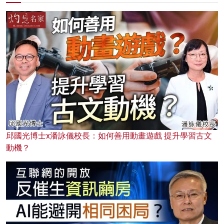
邱國光博士x潘詠儀校長：如何善用動畫遊戲 提升學習古文
動機？