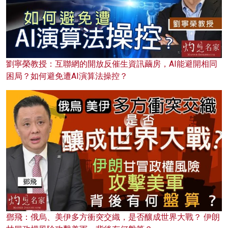
劉寧榮教授：互聯網的開放反催生資訊繭房，AI能避開相同
困局？如何避免遭AI演算法操控？
鄧飛：俄烏、美伊多方衝突交織，是否釀成世界大戰？ 伊朗