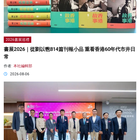
2026書展巡禮
書展2026｜從劉以鬯814篇刊報小品 重看香港60年代市井日
常
作者:
本社編輯部
2026-08-06