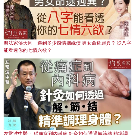
曆法家侯天同：遇到多少感情姻緣債 男女命途迥異？ 從八字
能看透你的七情六欲？
左常波中醫： 從痛症到內科病 針灸如何透過解筋結 精準調