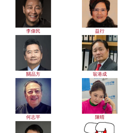
李偉民
益行
關品方
翁港成
何志平
陳晴