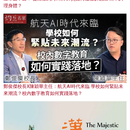
理身體？
鄭俊傑校長X陳穎華主任：航天AI時代來臨 學校如何緊貼未
來潮流？校內數字教育如何實踐落地？