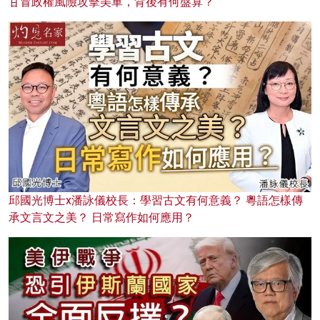
甘冒政權風險攻擊美軍，背後有何盤算？
邱國光博士x潘詠儀校長：學習古文有何意義？ 粵語怎樣傳
承文言文之美？ 日常寫作如何應用？