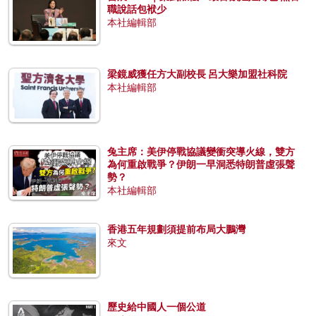
職說話包袱少
本社編輯部
梁鏡威獲任方大副校長 呂大樂加盟社科院
本社編輯部
兔主席：美伊停戰協議變衝突導火線，雙方
為何重啟戰爭？伊朗一早洞悉特朗普虛張聲
勢？
本社編輯部
香港五年規劃須提前布局大鵬灣
來文
歷史給中國人一個公道