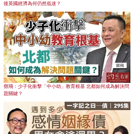
後英國經濟為何仍然低迷？
鄧飛：少子化衝擊「中小幼」教育根基 北都如何成為解決問
題關鍵？