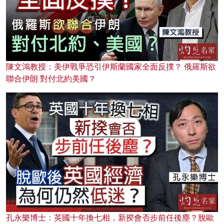
陳文鴻教授：美伊戰爭恐引伊斯蘭國家全面反撲？ 俄羅斯欲
聯合伊朗 對付北約美國？
孔永樂博士：英國十年換七相，新揆會否步前任後塵？脫歐