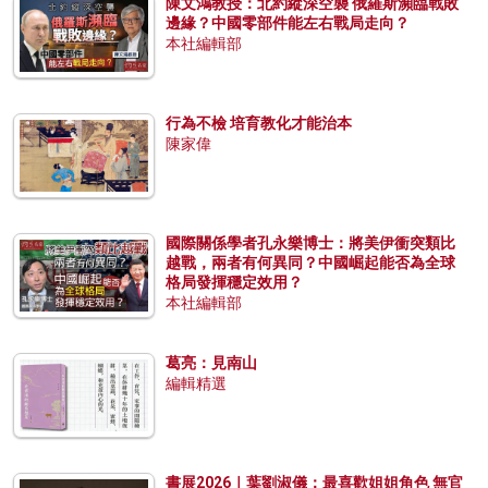
陳文鴻教授：北約縱深空襲 俄羅斯瀕臨戰敗
邊緣？中國零部件能左右戰局走向？
本社編輯部
行為不檢 培育教化才能治本
陳家偉
國際關係學者孔永樂博士：將美伊衝突類比
越戰，兩者有何異同？中國崛起能否為全球
格局發揮穩定效用？
本社編輯部
葛亮：見南山
編輯精選
書展2026｜葉劉淑儀：最喜歡姐姐角色 無官