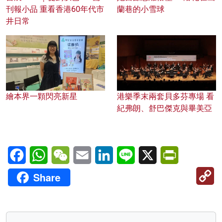
刊報小品 重看香港60年代市
蘭巷的小雪球
井日常
繪本界一顆閃亮新星
港樂季末兩套貝多芬專場 看
紀弗朗、舒巴傑克與畢美亞
Facebook
WhatsApp
WeChat
Email
LinkedIn
Line
X
PrintFriendl
C
Share
Li