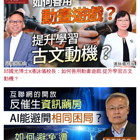
邱國光博士x潘詠儀校長：如何善用動畫遊戲 提升學習古文
動機？