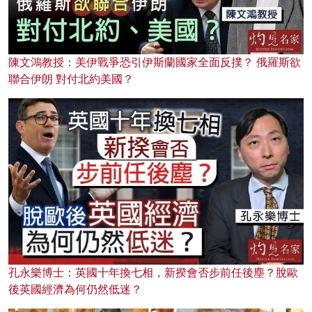
陳文鴻教授：美伊戰爭恐引伊斯蘭國家全面反撲？ 俄羅斯欲
聯合伊朗 對付北約美國？
孔永樂博士：英國十年換七相，新揆會否步前任後塵？脫歐
後英國經濟為何仍然低迷？