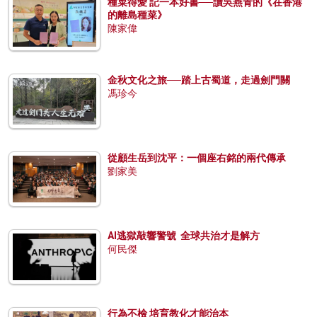
種菜得愛 記一本好書──讀吳燕青的《在香港
的離島種菜》
陳家偉
金秋文化之旅──踏上古蜀道，走過劍門關
馮珍今
從顧生岳到沈平：一個座右銘的兩代傳承
劉家美
AI逃獄敲響警號 全球共治才是解方
何民傑
行為不檢 培育教化才能治本