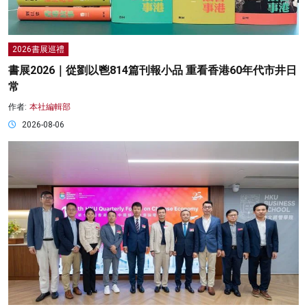
2026書展巡禮
書展2026｜從劉以鬯814篇刊報小品 重看香港60年代市井日
常
作者:
本社編輯部
2026-08-06