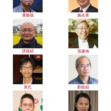
潘樂德
施永青
譚寶碩
張建雄
黃氏
劉銳紹