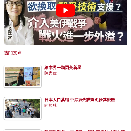
熱門文章
繪本界一顆閃亮新星
陳家偉
日本人口萎縮 中港須先謀劃免步其後塵
陸振球