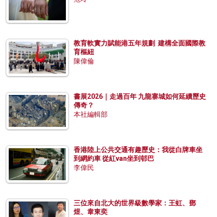
教育軟實力賦能港五年規劃 建構全面國際教
育樞紐
陳偉倫
書展2026｜走過百年 九龍寨城如何延續歷史
傳奇？
本社編輯部
香港陸上公共交通有趣歷史：我從白牌車坐
到網約車 從紅van坐到邨巴
李偉民
三位來自北大的世界級數學家：王虹、鄧
煜、韋東奕