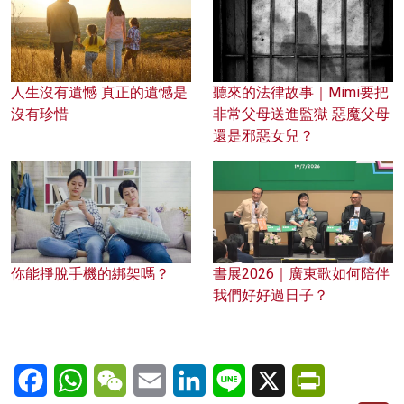
人生沒有遺憾 真正的遺憾是
聽來的法律故事｜Mimi要把
沒有珍惜
非常父母送進監獄 惡魔父母
還是邪惡女兒？
你能掙脫手機的綁架嗎？
書展2026｜廣東歌如何陪伴
我們好好過日子？
Facebook
WhatsApp
WeChat
Email
LinkedIn
Line
X
PrintFriendl