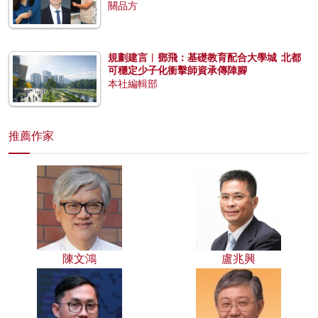
關品方
規劃建言︱鄧飛：基礎教育配合大學城 北都
可穩定少子化衝擊師資承傳陣腳
本社編輯部
推薦作家
陳文鴻
盧兆興