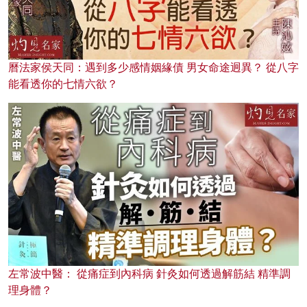
曆法家侯天同：遇到多少感情姻緣債 男女命途迥異？ 從八字
能看透你的七情六欲？
左常波中醫： 從痛症到內科病 針灸如何透過解筋結 精準調
理身體？