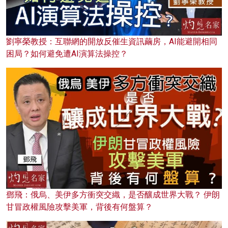
劉寧榮教授：互聯網的開放反催生資訊繭房，AI能避開相同
困局？如何避免遭AI演算法操控？
鄧飛：俄烏、美伊多方衝突交織，是否釀成世界大戰？ 伊朗
甘冒政權風險攻擊美軍，背後有何盤算？