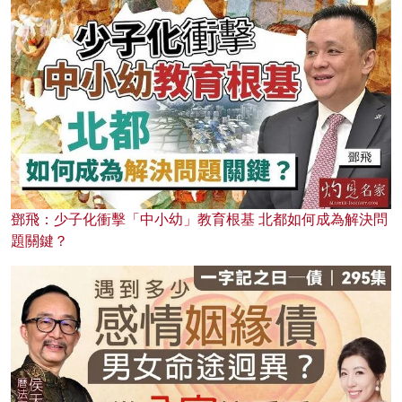
鄧飛：少子化衝擊「中小幼」教育根基 北都如何成為解決問
題關鍵？