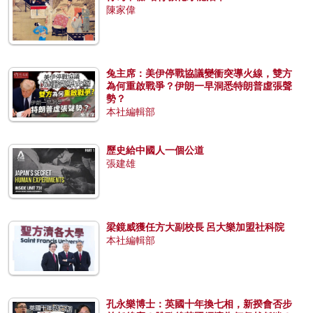
陳家偉
兔主席：美伊停戰協議變衝突導火線，雙方
為何重啟戰爭？伊朗一早洞悉特朗普虛張聲
勢？
本社編輯部
歷史給中國人一個公道
張建雄
梁鏡威獲任方大副校長 呂大樂加盟社科院
本社編輯部
孔永樂博士：英國十年換七相，新揆會否步