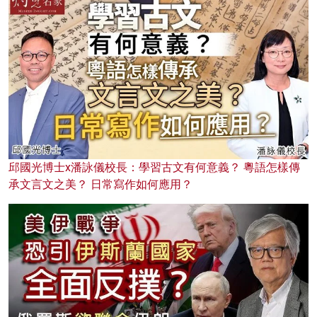
邱國光博士x潘詠儀校長：學習古文有何意義？ 粵語怎樣傳
承文言文之美？ 日常寫作如何應用？