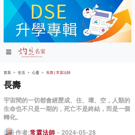
政局
教育
文化
財經
首頁
生活
心靈
長壽 | 常霖法師
生活
長壽
健康
宇宙間的一切都會經歷成、住、壞、空，人類的
商業
生命也不只是一期的，死亡不是終結，而是一個
轉化。
科技
影片
作者:
常霖法師
- 2024-05-28