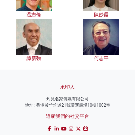
温志倫
陳妙霞
譚新強
何志平
承印人
灼見名家傳媒有限公司
地址 : 香港黃竹坑道21號環匯廣場10樓1002室
追蹤我們的社交平台