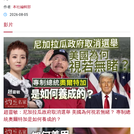
作者:
本社編輯部
2026-08-05
影片
趙靈敏：尼加拉瓜政府取消選舉 美國為何視若無睹？ 專制總
統奧爾特加是如何養成的？