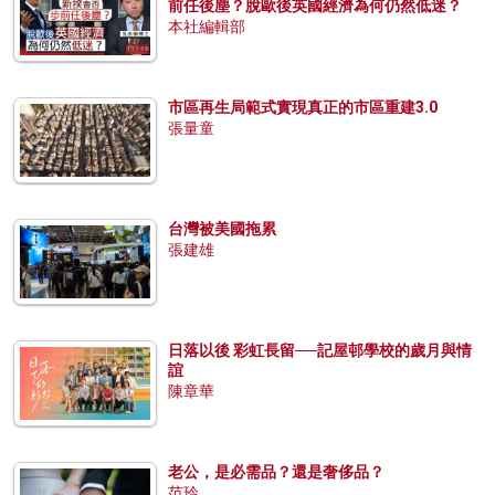
前任後塵？脫歐後英國經濟為何仍然低迷？
本社編輯部
市區再生局範式實現真正的市區重建3.0
張量童
台灣被美國拖累
張建雄
日落以後 彩虹長留──記屋邨學校的歲月與情
誼
陳章華
老公，是必需品？還是奢侈品？
范玲