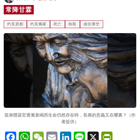
名家榜
常降甘霖
灼見活動
灼見原創
灼見獨家
死亡
執取
成住壞空
關於我們
當身體器官逐漸衰竭而生命仍然存在時，長壽的意義又在哪裏？（作
者提供）
Facebook
WhatsApp
WeChat
Email
LinkedIn
Line
X
PrintFriendl