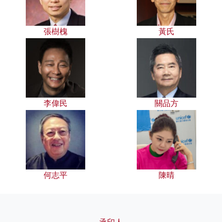
張樹槐
黃氏
李偉民
關品方
何志平
陳晴