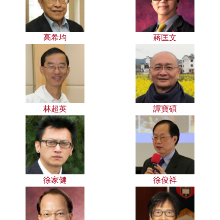
高希均
蔣匡文
林超英
譚寶碩
徐家健
徐俊祥