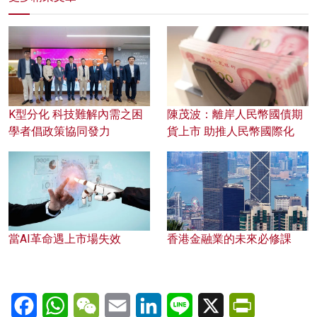
K型分化 科技難解內需之困
陳茂波：離岸人民幣國債期
學者倡政策協同發力
貨上市 助推人民幣國際化
當AI革命遇上市場失效
香港金融業的未來必修課
Facebook
WhatsApp
WeChat
Email
LinkedIn
Line
X
PrintFriendl