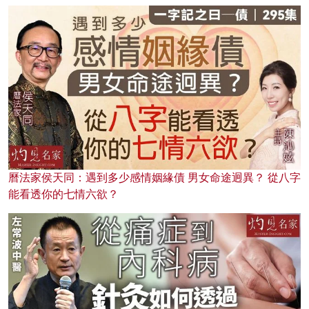
曆法家侯天同：遇到多少感情姻緣債 男女命途迥異？ 從八字
能看透你的七情六欲？