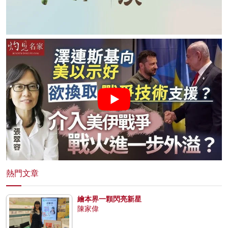
熱門文章
繪本界一顆閃亮新星
陳家偉