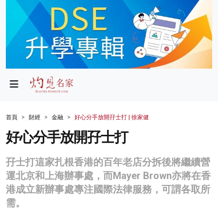
政局
教育
文化
財經
首頁
財經
金融
好心分手放開孖士打 | 徐家健
生活
好心分手放開孖士打
健康
孖士打這家扎根香港的百年老店分拆後將繼續營
商業
運北京和上海辦事處，而Mayer Brown亦將在香
港成立新辦事處專注國際法律服務，可謂各取所
科技
需。
影片