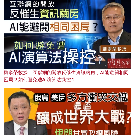
劉寧榮教授：互聯網的開放反催生資訊繭房，AI能避開相同
困局？如何避免遭AI演算法操控？