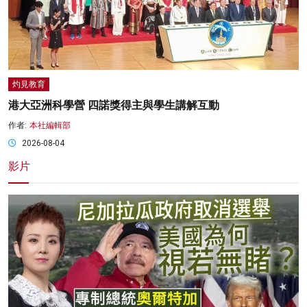
灼見教育
港大亞洲科學營 四諾獎得主與學生講解互動
作者:
本社編輯部
2026-08-04
影片