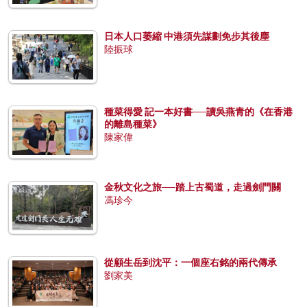
日本人口萎縮 中港須先謀劃免步其後塵
陸振球
種菜得愛 記一本好書──讀吳燕青的《在香港
的離島種菜》
陳家偉
金秋文化之旅──踏上古蜀道，走過劍門關
馮珍今
從顧生岳到沈平：一個座右銘的兩代傳承
劉家美