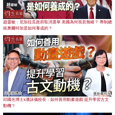
趙靈敏：尼加拉瓜政府取消選舉 美國為何視若無睹？ 專制總
統奧爾特加是如何養成的？
邱國光博士x潘詠儀校長：如何善用動畫遊戲 提升學習古文
動機？