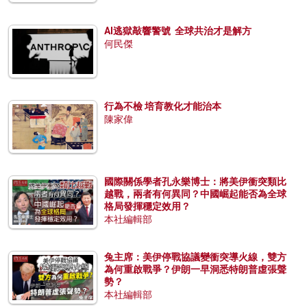
AI逃獄敲響警號 全球共治才是解方
何民傑
行為不檢 培育教化才能治本
陳家偉
國際關係學者孔永樂博士：將美伊衝突類比
越戰，兩者有何異同？中國崛起能否為全球
格局發揮穩定效用？
本社編輯部
兔主席：美伊停戰協議變衝突導火線，雙方
為何重啟戰爭？伊朗一早洞悉特朗普虛張聲
勢？
本社編輯部