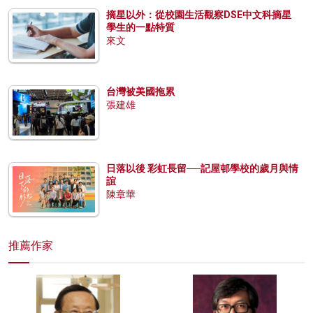
摘星以外：從校園生活觀察DSE中文科摘星
學生的一點特質
來文
台灣被美國拖累
張建雄
日落以後 彩虹長留──記屋邨學校的歲月與情
誼
陳章華
推薦作家