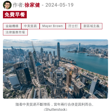
作者:
徐家健
- 2024-05-19
名家榜
免費早餐
灼見活動
金融機構
中美貿易
Mayer Brown
孖士打
新區域主義
關於我們
法律服務市場
隨着中美貿易不斷增長，當年兩行合併是因利而合。
（Shutterstock）