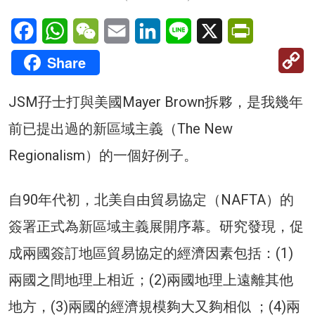
Facebook
WhatsApp
WeChat
Email
LinkedIn
Line
X
PrintFriendl
C
Share
Li
JSM孖士打與美國Mayer Brown拆夥，是我幾年
前已提出過的新區域主義（The New
Regionalism）的一個好例子。
自90年代初，北美自由貿易協定（NAFTA）的
簽署正式為新區域主義展開序幕。研究發現，促
成兩國簽訂地區貿易協定的經濟因素包括：(1)
兩國之間地理上相近；(2)兩國地理上遠離其他
地方，(3)兩國的經濟規模夠大又夠相似 ；(4)兩