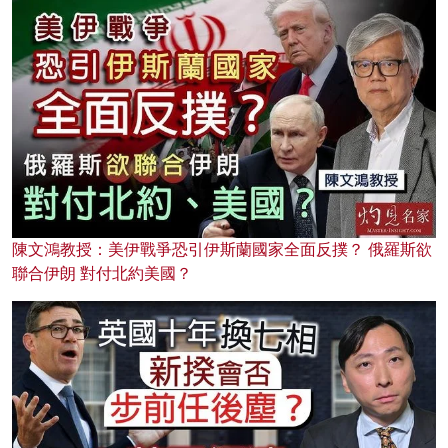
陳文鴻教授：美伊戰爭恐引伊斯蘭國家全面反撲？ 俄羅斯欲
聯合伊朗 對付北約美國？