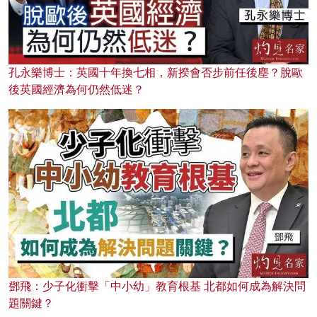
孔永樂博士：英國十年換七相，新揆會否步前任後塵？脫歐
後英國經濟為何仍然低迷？
鄧飛：少子化衝擊「中小幼」教育根基 北都如何成為解決問
題關鍵？