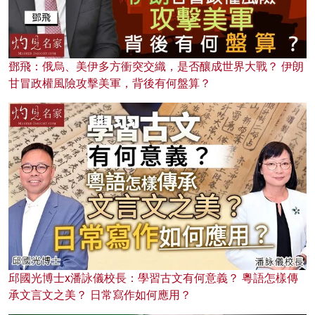
鄧飛：俄烏、美伊多方衝突交織，是否釀成世界大戰？ 伊朗
甘冒政權風險攻擊美軍，背後有何盤算？
邱國光博士x潘詠儀校長：學習古文有何意義？ 粵語怎樣傳
承文言文之美？ 日常寫作如何應用？