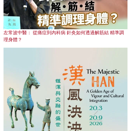
左常波中醫： 從痛症到內科病 針灸如何透過解筋結 精準調
理身體？