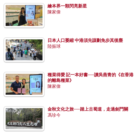
繪本界一顆閃亮新星
陳家偉
日本人口萎縮 中港須先謀劃免步其後塵
陸振球
種菜得愛 記一本好書──讀吳燕青的《在香港
的離島種菜》
陳家偉
金秋文化之旅──踏上古蜀道，走過劍門關
馮珍今