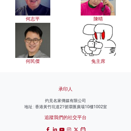
何志平
陳晴
何民傑
兔主席
承印人
灼見名家傳媒有限公司
地址 : 香港黃竹坑道21號環匯廣場10樓1002室
追蹤我們的社交平台