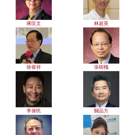
蔣匡文
林超英
徐俊祥
張樹槐
李偉民
關品方