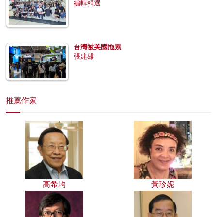
編輯精選
台灣被美國拖累
張建雄
推薦作家
高希均
黃珍妮