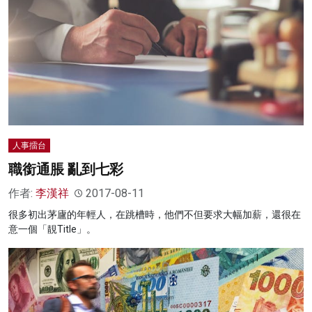
人事擂台
職銜通脹 亂到七彩
作者:
李漢祥
2017-08-11
很多初出茅廬的年輕人，在跳槽時，他們不但要求大幅加薪，還很在
意一個「靚Title」。