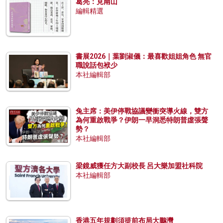
葛亮：見南山
編輯精選
書展2026｜葉劉淑儀：最喜歡姐姐角色 無官
職說話包袱少
本社編輯部
兔主席：美伊停戰協議變衝突導火線，雙方
為何重啟戰爭？伊朗一早洞悉特朗普虛張聲
勢？
本社編輯部
梁鏡威獲任方大副校長 呂大樂加盟社科院
本社編輯部
香港五年規劃須提前布局大鵬灣