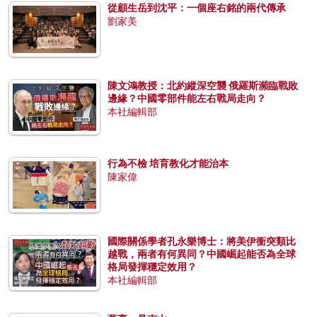
從顧生岳到沈平：一個座右銘的兩代傳承
劉家美
陳文鴻教授：北約縱深空襲 俄羅斯瀕臨戰敗
邊緣？中國零部件能左右戰局走向？
本社編輯部
行為不檢 培育教化才能治本
陳家偉
國際關係學者孔永樂博士：將美伊衝突類比
越戰，兩者有何異同？中國崛起能否為全球
格局發揮穩定效用？
本社編輯部