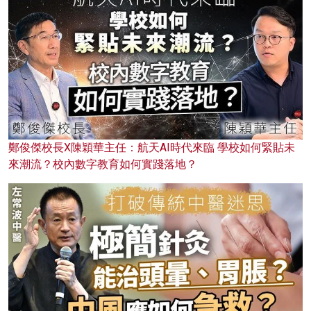
鄭俊傑校長X陳穎華主任：航天AI時代來臨 學校如何緊貼未
來潮流？校內數字教育如何實踐落地？