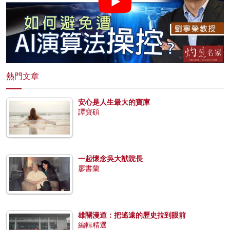
熱門文章
安心是人生最大的寶庫
譚寶碩
一起懷念吳大猷院長
廖書蘭
雄關漫道：把遙遠的歷史拉到眼前
編輯精選