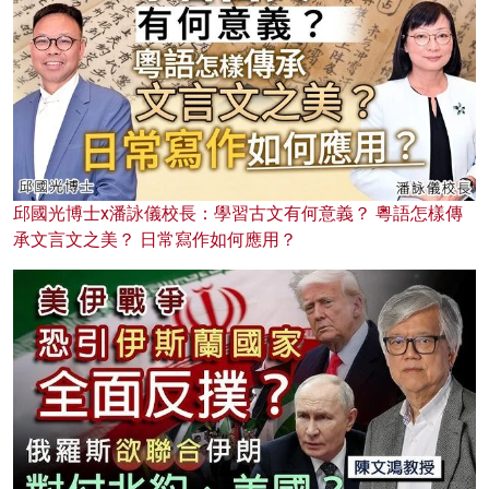
邱國光博士x潘詠儀校長：學習古文有何意義？ 粵語怎樣傳
承文言文之美？ 日常寫作如何應用？