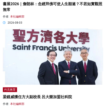
書展2026｜詹朗林：念經拜佛可使人生順遂？不若如實觀照
無常
作者:
本社編輯部
2026-08-03
灼見教育
梁鏡威獲任方大副校長 呂大樂加盟社科院
作者:
本社編輯部