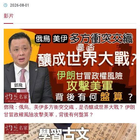
2026-08-01
影片
鄧飛：俄烏、美伊多方衝突交織，是否釀成世界大戰？ 伊朗
甘冒政權風險攻擊美軍，背後有何盤算？