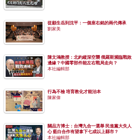
從顧生岳到沈平：一個座右銘的兩代傳承
劉家美
陳文鴻教授：北約縱深空襲 俄羅斯瀕臨戰敗
邊緣？中國零部件能左右戰局走向？
本社編輯部
行為不檢 培育教化才能治本
陳家偉
關品方博士：台灣九合一選舉 民進黨大失人
心 藍白合作有望拿下七成以上縣市？
本社編輯部