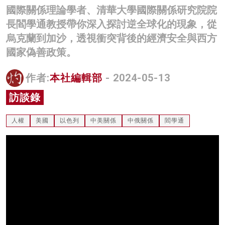
國際關係理論學者、清華大學國際關係研究院院
名家榜
長閻學通教授帶你深入探討逆全球化的現象，從
灼見活動
烏克蘭到加沙，透視衝突背後的經濟安全與西方
國家偽善政策。
關於我們
作者:
本社編輯部
- 2024-05-13
訪談錄
人權
美國
以色列
中美關係
中俄關係
閻學通