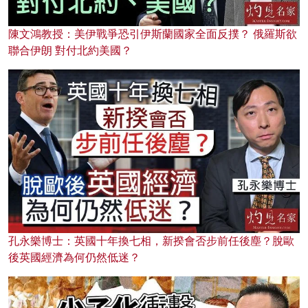
陳文鴻教授：美伊戰爭恐引伊斯蘭國家全面反撲？ 俄羅斯欲
聯合伊朗 對付北約美國？
孔永樂博士：英國十年換七相，新揆會否步前任後塵？脫歐
後英國經濟為何仍然低迷？