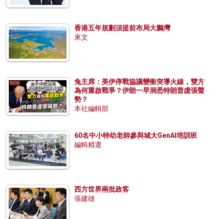
香港五年規劃須提前布局大鵬灣
來文
兔主席：美伊停戰協議變衝突導火線，雙方
為何重啟戰爭？伊朗一早洞悉特朗普虛張聲
勢？
本社編輯部
60名中小特幼老師參與城大GenAI培訓班
編輯精選
西方世界兩批政客
張建雄