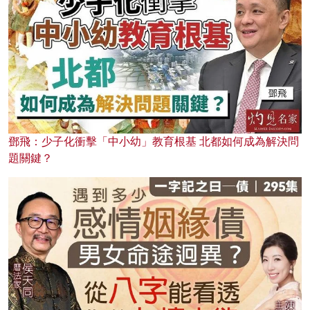
鄧飛：少子化衝擊「中小幼」教育根基 北都如何成為解決問
題關鍵？