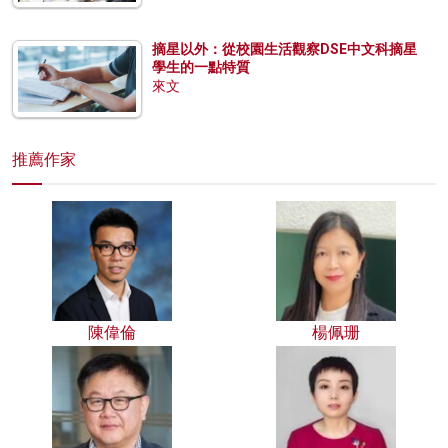
摘星以外：從校園生活觀察DSE中文科摘星
學生的一點特質
來文
推薦作家
陳偉倫
楊佩珊