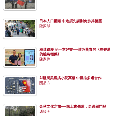
日本人口萎縮 中港須先謀劃免步其後塵
陸振球
種菜得愛 記一本好書──讀吳燕青的《在香港
的離島種菜》
陳家偉
AI發展美國搞小院高牆 中國推多邊合作
關品方
金秋文化之旅──踏上古蜀道，走過劍門關
馮珍今