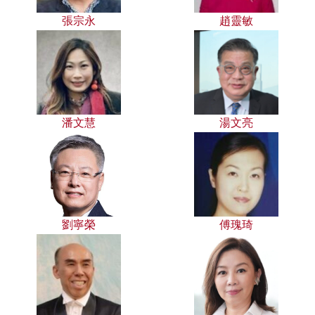
張宗永
趙靈敏
潘文慧
湯文亮
劉寧榮
傅瑰琦