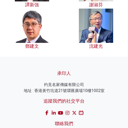
譚新強
謝淑芬
鄧建文
沈建光
承印人
灼見名家傳媒有限公司
地址 : 香港黃竹坑道21號環匯廣場10樓1002室
追蹤我們的社交平台
聯絡我們