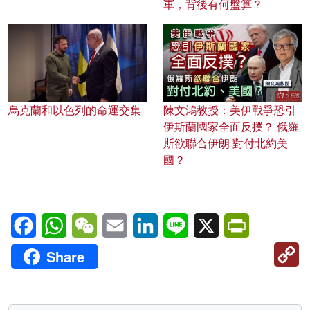
軍，背後有何盤算？
烏克蘭和以色列的命運交集
陳文鴻教授：美伊戰爭恐引
伊斯蘭國家全面反撲？ 俄羅
斯欲聯合伊朗 對付北約美
國？
Facebook
WhatsApp
WeChat
Email
LinkedIn
Line
X
PrintFriendl
C
Share
Li