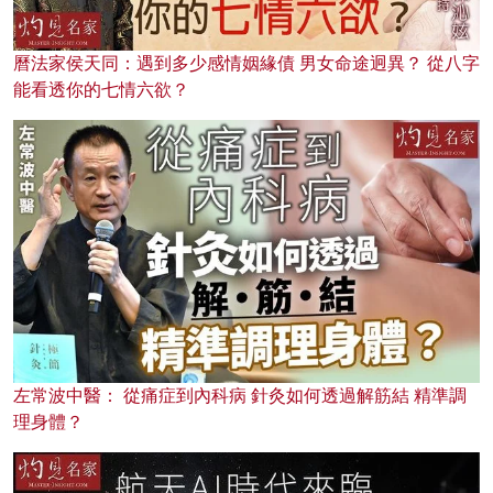
曆法家侯天同：遇到多少感情姻緣債 男女命途迥異？ 從八字
能看透你的七情六欲？
左常波中醫： 從痛症到內科病 針灸如何透過解筋結 精準調
理身體？