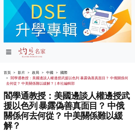
政局
教育
文化
財經
首頁
影片
政局
中國
國際
閻學通教授：美國邊談人權邊授武援以色列 暴露偽善真面目？ 中俄關係何
生活
去何從？ 中美關係難以緩解？ | 本社編輯部
閻學通教授：美國邊談人權邊授武
健康
援以色列 暴露偽善真面目？ 中俄
商業
關係何去何從？ 中美關係難以緩
科技
解？
影片