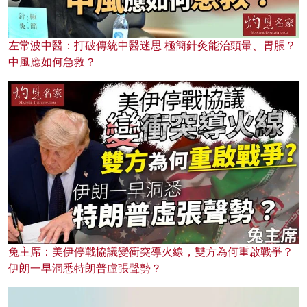
左常波中醫：打破傳統中醫迷思 極簡針灸能治頭暈、胃脹？
中風應如何急救？
兔主席：美伊停戰協議變衝突導火線，雙方為何重啟戰爭？
伊朗一早洞悉特朗普虛張聲勢？