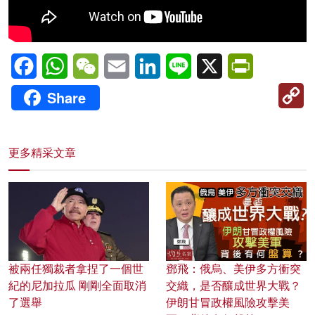
Facebook
WhatsApp
WeChat
Email
LinkedIn
Line
X
PrintFriendl
C
Share
Li
更多精采文章
被兩任獨裁者拿捏了一個世
鄧飛：俄烏、美伊多方衝突
紀的尼加拉瓜 剛剛全面取消
交織，是否釀成世界大戰？
了選舉
伊朗甘冒政權風險攻擊美