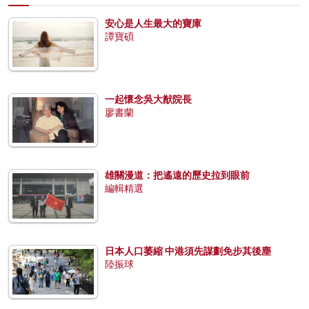
安心是人生最大的寶庫
譚寶碩
一起懷念吳大猷院長
廖書蘭
雄關漫道：把遙遠的歷史拉到眼前
編輯精選
日本人口萎縮 中港須先謀劃免步其後塵
陸振球