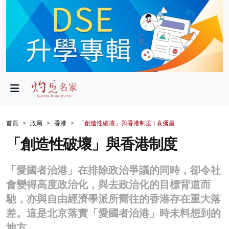
政局
教育
文化
財經
首頁
政局
香港
「創造性破壞」與香港制度 | 袁彌昌
生活
「創造性破壞」與香港制度
健康
「愛國者治港」在排除政治爭議的同時，卻令社
商業
會變得高度政治化，與去政治化的目標背道而
馳，亦與自由經濟學派所嚮往的香港存在重大落
科技
差。這是北京落實「愛國者治港」時未料想到的
影片
地方。