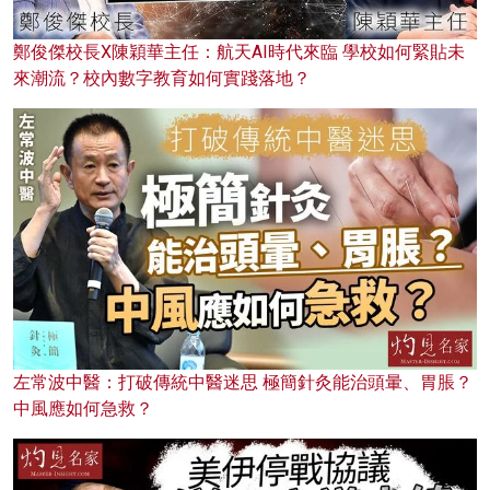
鄭俊傑校長X陳穎華主任：航天AI時代來臨 學校如何緊貼未
來潮流？校內數字教育如何實踐落地？
左常波中醫：打破傳統中醫迷思 極簡針灸能治頭暈、胃脹？
中風應如何急救？