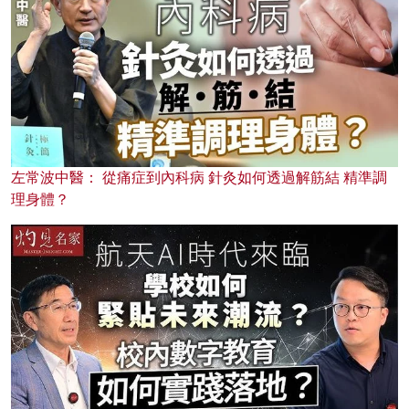
左常波中醫： 從痛症到內科病 針灸如何透過解筋結 精準調
理身體？