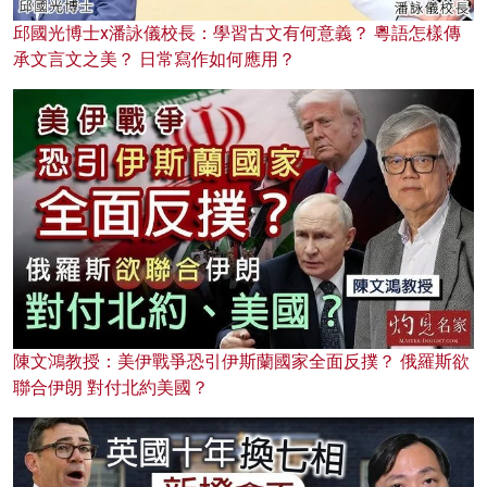
邱國光博士x潘詠儀校長：學習古文有何意義？ 粵語怎樣傳
承文言文之美？ 日常寫作如何應用？
陳文鴻教授：美伊戰爭恐引伊斯蘭國家全面反撲？ 俄羅斯欲
聯合伊朗 對付北約美國？