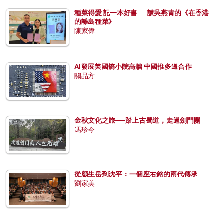
種菜得愛 記一本好書──讀吳燕青的《在香港
的離島種菜》
陳家偉
AI發展美國搞小院高牆 中國推多邊合作
關品方
金秋文化之旅──踏上古蜀道，走過劍門關
馮珍今
從顧生岳到沈平：一個座右銘的兩代傳承
劉家美