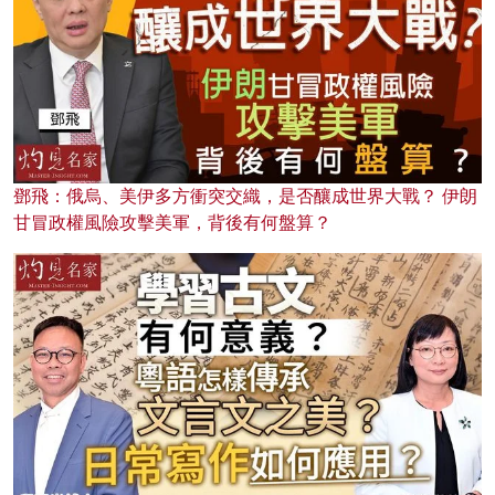
鄧飛：俄烏、美伊多方衝突交織，是否釀成世界大戰？ 伊朗
甘冒政權風險攻擊美軍，背後有何盤算？