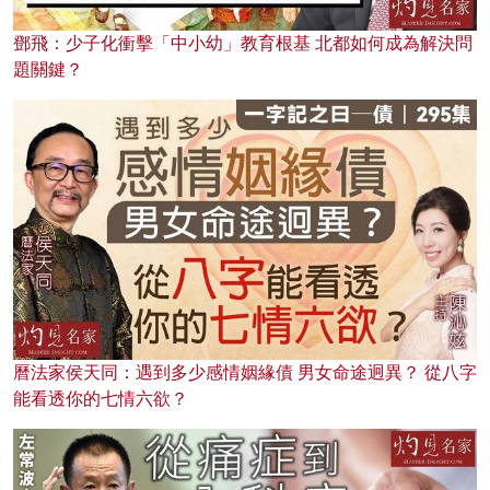
鄧飛：少子化衝擊「中小幼」教育根基 北都如何成為解決問
題關鍵？
曆法家侯天同：遇到多少感情姻緣債 男女命途迥異？ 從八字
能看透你的七情六欲？