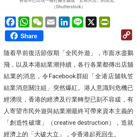
香港早已出現一種社團主義或「官商共治」的情况。
（Shutterstock）
Facebook
WhatsApp
WeChat
Email
LinkedIn
Line
X
PrintFriendl
C
Share
Li
隨着早前復活節假期「全民外遊」，市面水盡鵝
飛，以及本港結業潮持續，各行各業都傳出店舖
結業的消息，令Facebook群組「全港店舖執笠
結業消息關注組」突然爆紅。港人意識到危機已
經湧現，香港的經濟及行業轉型已刻不容緩，有
人寄望市民外遊與結業潮最終可帶來資本主義的
「創造性破壞」（creative destruction），造就
經濟上的「大破大立」，令香港起死回生。