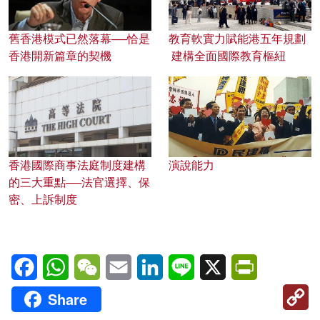
舊香港模式已然落幕──恰是
教育軟實力賦能港五年規劃
香港開新篇章的契機
建構全面國際教育樞紐
香港國際商事法庭制度建構
演說能力
的三大重點──法官選擇、保
密、上訴制度
Facebook
WhatsApp
WeChat
Email
LinkedIn
Line
X
PrintFriendl
C
Share
Li