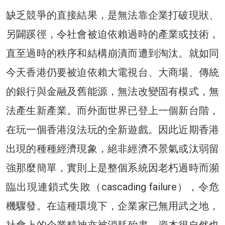
缺乏競爭的直接結果，是無法靠企業打破現狀、
另闢蹊徑，令社會被迫依賴過時的產業或技術，
直至過時的秩序和結構崩潰而遭到淘汰。就如同
今天香港仍要被迫依賴大電視台、大商場、傳統
的銀行與金融及舊能源，無法改變固有模式，無
法產生新產業。而外面世界已登上一個新台階，
在玩一個香港沒法玩的全新遊戲。因此近期香港
出現的種種經濟現象，絕非經濟不景氣或汰弱留
強那麼簡單，實則上是整個系統因老朽過時而瀕
臨出現連鎖式失敗（cascading failure），令危
機驟發。在這種環境下，企業家已無用武之地，