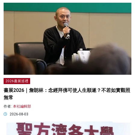
2026書展巡禮
書展2026｜詹朗林：念經拜佛可使人生順遂？不若如實觀照
無常
作者:
本社編輯部
2026-08-03