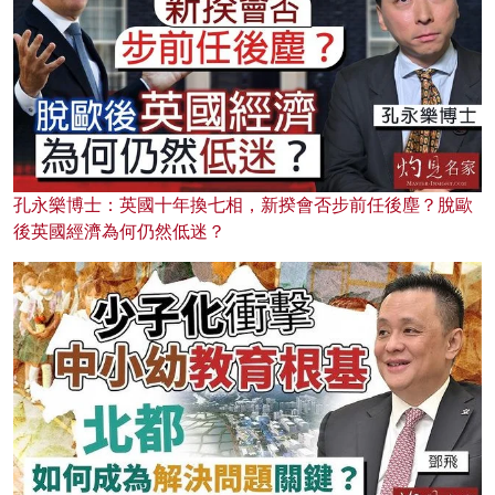
孔永樂博士：英國十年換七相，新揆會否步前任後塵？脫歐
後英國經濟為何仍然低迷？