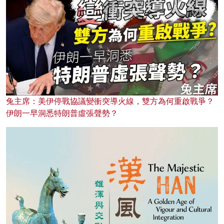
兔主席：美伊停戰協議變衝突導火線，雙方為何重啟戰爭？
伊朗一早洞悉特朗普虛張聲勢？