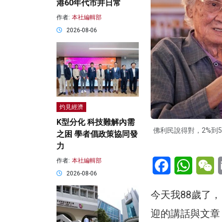
港60年代市井日常
作者:
本社編輯部
2026-08-06
灼見經濟
K型分化 科技難解內需
佛利民說得對，2%到
之困 學者倡政策協同發
力
Facebook
WhatsA
W
作者:
本社編輯部
2026-08-06
​​今天我88歲
迎的講話與文章