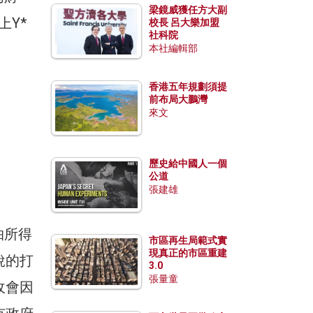
梁鏡威獲任方大副
上Y*
校長 呂大樂加盟
社科院
本社編輯部
香港五年規劃須提
前布局大鵬灣
來文
歷史給中國人一個
公道
張建雄
抽所得
市區再生局範式實
現真正的市區重建
稅的打
3.0
張量童
收會因