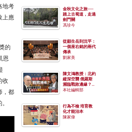
略地考
金秋文化之旅──
踏上古蜀道，走過
致上應
劍門關
馮珍今
從顧生岳到沈平：
學獎的
一個座右銘的兩代
傳承
凱恩
劉家美
盡
陳文鴻教授：北約
縱深空襲 俄羅斯
的收
瀕臨戰敗邊緣？中
國零部件能左右戰
本社編輯部
師，都
局走向？
的。
行為不檢 培育教
化才能治本
陳家偉