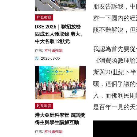
朋友告訴我，中
察一下國內的經
灼見教育
DSE 2026｜聯招放榜
該不難解決，但
四成五人獲取錄 港大、
中大各取12狀元
我認為首先要從佛
作者:
本社編輯部
2026-08-05
《消費函數理論
斯與20世紀下
頭，這個爭議的
入，而佛利民則
是百年一見的天
灼見教育
港大亞洲科學營 四諾獎
得主與學生講解互動
作者:
本社編輯部