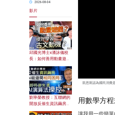
2026-08-04
影片
邱國光博士x潘詠儀校
長：如何善用動畫遊戲
提升學習古文動機？
凱恩斯認為國民消費是
劉寧榮教授：互聯網的
用數學方程
開放反催生資訊繭房，
AI能避開相同困局？如
讓我用一些簡單