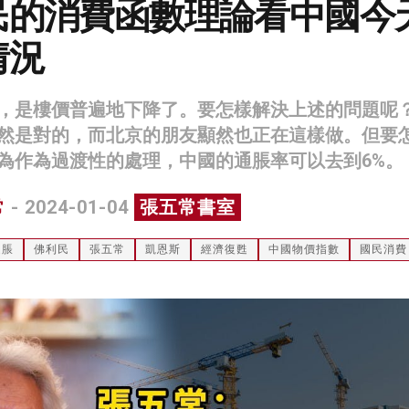
民的消費函數理論看中國今
情況
，是樓價普遍地下降了。要怎樣解決上述的問題呢
然是對的，而北京的朋友顯然也正在這樣做。但要
為作為過渡性的處理，中國的通脹率可以去到6%。
常
- 2024-01-04
張五常書室
通脹
佛利民
張五常
凱恩斯
經濟復甦
中國物價指數
國民消費