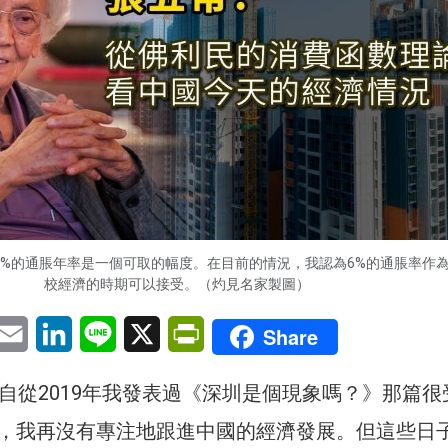
5%的通脹年率是一個可取的幅度。在目前的情況，我認為6%的通脹率作
校經濟的時期可以接受。（灼見名家製圖）
pp
eChat
Email
LinkedIn
Line
X
PrintFriendly
Share
了，自從2019年我發表過《深圳是個現象嗎？》那篇很
，我再沒有專注地跟進中國的經濟發展。但這些日