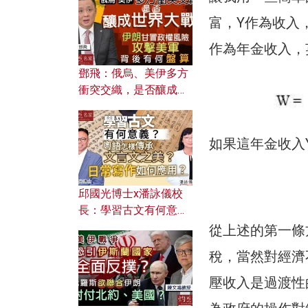
何避免遭AI演算法操
控？
富，Y作為收入
作為年金收入，英語
鄧飛：俄烏、美伊多方
衝突交織，是否釀成世
界大戰？ 伊朗甘冒政權
風險攻擊美軍，背後有
何盤算？
如果這年金收入
邱國光博士x潘詠儀校
長：學習古文有何意
義？ 粵語怎樣傳承文言
從上述的第一條
文之美？ 日常寫作如何
稅，當然對經濟
應用？
壓收入是過渡性