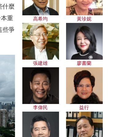
些什麼
一本重
高希均
黃珍妮
這些爭
張建雄
廖書蘭
李偉民
益行