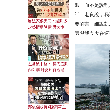
派，而不是說凱
話，老實說，我不知
曆法家侯天同：遇到多
要的書，細說凱
少感情姻緣債 男女命途
議跟我今天在這
迥異？ 從八字能看透你
的七情六欲？
左常波中醫： 從痛症到
內科病 針灸如何透過解
筋結 精準調理身體？
鄭俊傑校長X陳穎華主