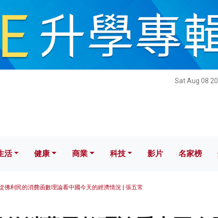
健康
商業
科技
影片
名家榜
Sat Aug 08 20
生活
健康
商業
科技
影片
名家榜
從佛利民的消費函數理論看中國今天的經濟情況 | 張五常