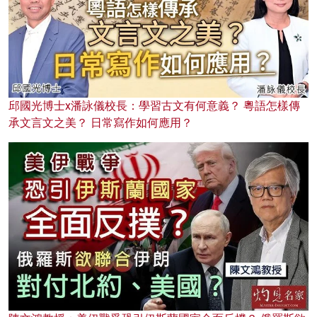
邱國光博士x潘詠儀校長：學習古文有何意義？ 粵語怎樣傳
承文言文之美？ 日常寫作如何應用？