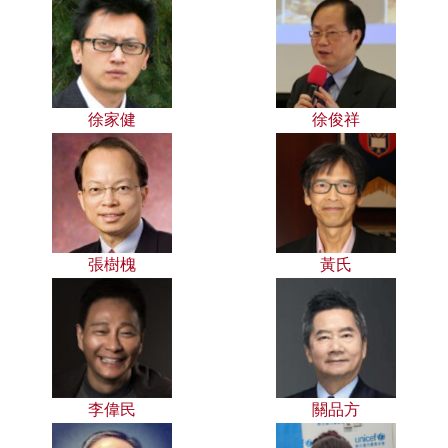
徐家健
徐俊祥
張樹槐
黃氏
李偉民
關品方