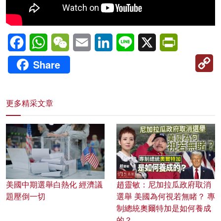
Facebook
WhatsApp
WeChat
Email
LinkedIn
Line
X
PrintFriendl
C
Share
Li
更多精采文章
美國中期選舉白熱化 經濟議
趙靈敏：尼加拉瓜政府取消
題壓倒一切
選舉 美國為何視若無睹？ 專
制總統奧爾特加是如何養成
的？