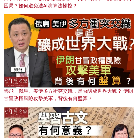
困局？如何避免遭AI演算法操控？
鄧飛：俄烏、美伊多方衝突交織，是否釀成世界大戰？ 伊朗
甘冒政權風險攻擊美軍，背後有何盤算？