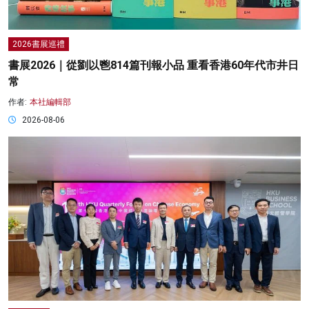
2026書展巡禮
書展2026｜從劉以鬯814篇刊報小品 重看香港60年代市井日
常
作者:
本社編輯部
2026-08-06