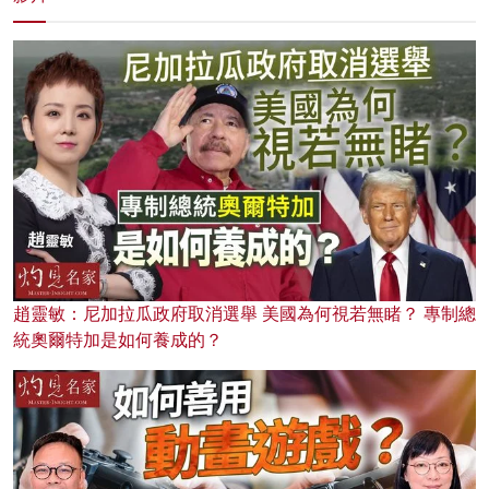
趙靈敏：尼加拉瓜政府取消選舉 美國為何視若無睹？ 專制總
統奧爾特加是如何養成的？