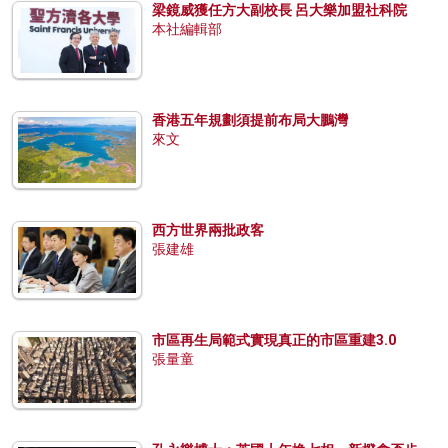
梁鏡威獲任方大副校長 呂大樂加盟社科院
本社編輯部
香港五年規劃須提前布局大鵬灣
來文
西方世界兩批政客
張建雄
市區再生局範式實現真正的市區重建3.0
張量童