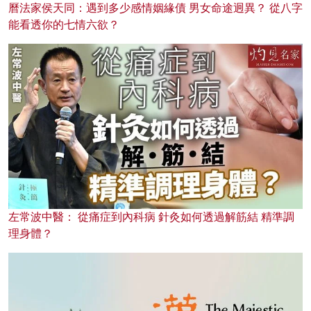
曆法家侯天同：遇到多少感情姻緣債 男女命途迥異？ 從八字
能看透你的七情六欲？
左常波中醫： 從痛症到內科病 針灸如何透過解筋結 精準調
理身體？