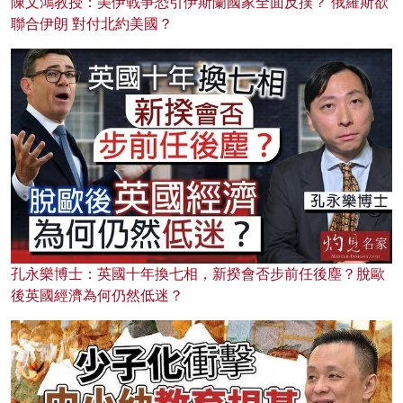
陳文鴻教授：美伊戰爭恐引伊斯蘭國家全面反撲？ 俄羅斯欲
聯合伊朗 對付北約美國？
孔永樂博士：英國十年換七相，新揆會否步前任後塵？脫歐
後英國經濟為何仍然低迷？