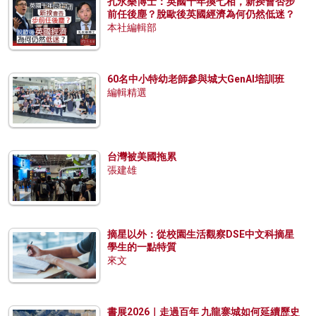
孔永樂博士：英國十年換七相，新揆會否步
前任後塵？脫歐後英國經濟為何仍然低迷？
本社編輯部
60名中小特幼老師參與城大GenAI培訓班
編輯精選
台灣被美國拖累
張建雄
摘星以外：從校園生活觀察DSE中文科摘星
學生的一點特質
來文
書展2026｜走過百年 九龍寨城如何延續歷史