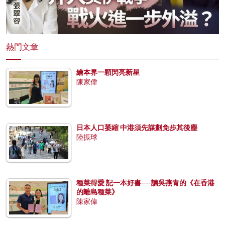
熱門文章
繪本界一顆閃亮新星
陳家偉
日本人口萎縮 中港須先謀劃免步其後塵
陸振球
種菜得愛 記一本好書──讀吳燕青的《在香港
的離島種菜》
陳家偉