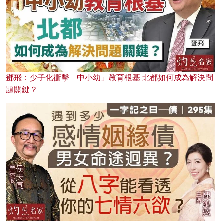
鄧飛：少子化衝擊「中小幼」教育根基 北都如何成為解決問
題關鍵？