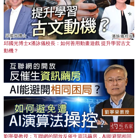
邱國光博士x潘詠儀校長：如何善用動畫遊戲 提升學習古文
動機？
劉寧榮教授：互聯網的開放反催生資訊繭房，AI能避開相同