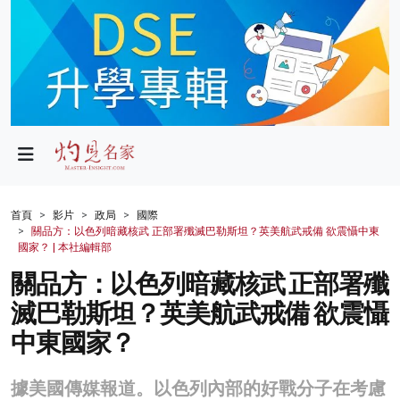
政局
教育
文化
財經
首頁
影片
政局
國際
關品方：以色列暗藏核武 正部署殲滅巴勒斯坦？英美航武戒備 欲震懾中東
生活
國家？ | 本社編輯部
關品方：以色列暗藏核武 正部署殲
健康
滅巴勒斯坦？英美航武戒備 欲震懾
商業
中東國家？
科技
據美國傳媒報道。以色列內部的好戰分子在考慮
影片