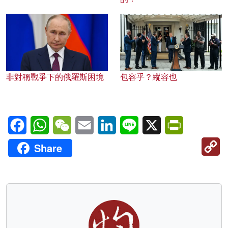
非對稱戰爭下的俄羅斯困境
包容乎？縱容也
Facebook
WhatsApp
WeChat
Email
LinkedIn
Line
X
PrintFriendl
C
Share
Li