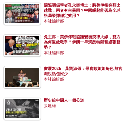
國際關係學者孔永樂博士：將美伊衝突類比
越戰，兩者有何異同？中國崛起能否為全球
格局發揮穩定效用？
本社編輯部
兔主席：美伊停戰協議變衝突導火線，雙方
為何重啟戰爭？伊朗一早洞悉特朗普虛張聲
勢？
本社編輯部
書展2026｜葉劉淑儀：最喜歡姐姐角色 無官
職說話包袱少
本社編輯部
歷史給中國人一個公道
張建雄