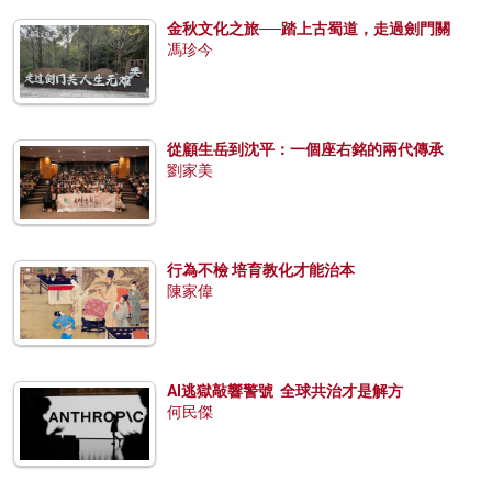
金秋文化之旅──踏上古蜀道，走過劍門關
馮珍今
從顧生岳到沈平：一個座右銘的兩代傳承
劉家美
行為不檢 培育教化才能治本
陳家偉
AI逃獄敲響警號 全球共治才是解方
何民傑