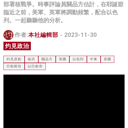
部署核戰爭。時事評論員關品方估計，在耶誕節
名家榜
臨近之前，美軍、英軍將調動頻繁，配合以色
灼見活動
列。一起聽聽他的分析。
關於我們
作者:
本社編輯部
- 2023-11-30
灼見政治
灼見原創
核武
關品方
美國
以色列
中東
英國
巴勒斯坦
以巴衝突