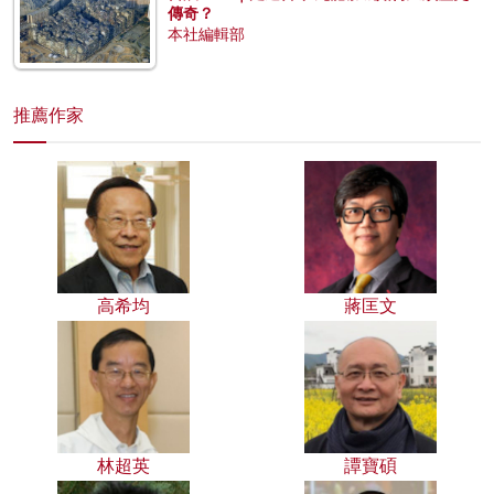
傳奇？
本社編輯部
推薦作家
高希均
蔣匡文
林超英
譚寶碩