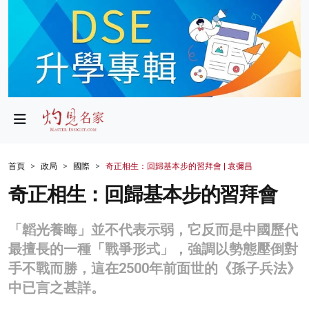
政局
教育
文化
財經
首頁
政局
國際
奇正相生：回歸基本步的習拜會 | 袁彌昌
生活
奇正相生：回歸基本步的習拜會
健康
「韜光養晦」並不代表示弱，它反而是中國歷代
商業
最擅長的一種「戰爭形式」，強調以勢態壓倒對
手不戰而勝，這在2500年前面世的《孫子兵法》
科技
中已言之甚詳。
影片