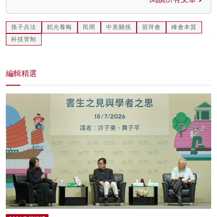
孫子兵法
韜光養晦
民間
中美關係
習拜會
峰會本質
科技管制
編輯精選