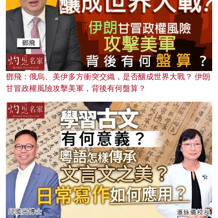
鄧飛：俄烏、美伊多方衝突交織，是否釀成世界大戰？ 伊朗
甘冒政權風險攻擊美軍，背後有何盤算？