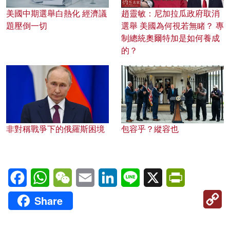
美國中期選舉白熱化 經濟議
趙靈敏：尼加拉瓜政府取消
題壓倒一切
選舉 美國為何視若無睹？ 專
制總統奧爾特加是如何養成
的？
非對稱戰爭下的俄羅斯困境
包容乎？縱容也
Facebook
WhatsApp
WeChat
Email
LinkedIn
Line
X
PrintFriendl
C
Share
Li