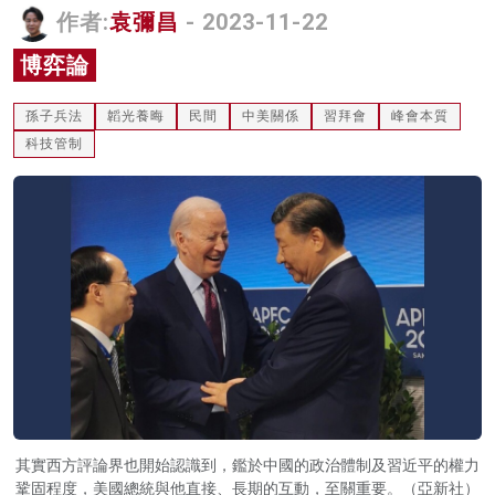
作者:
袁彌昌
- 2023-11-22
名家榜
博弈論
灼見活動
孫子兵法
韜光養晦
民間
中美關係
習拜會
峰會本質
關於我們
科技管制
其實西方評論界也開始認識到，鑑於中國的政治體制及習近平的權力
鞏固程度，美國總統與他直接、長期的互動，至關重要。（亞新社）