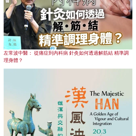
左常波中醫： 從痛症到內科病 針灸如何透過解筋結 精準調
理身體？