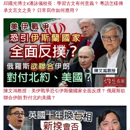
邱國光博士x潘詠儀校長：學習古文有何意義？ 粵語怎樣傳
承文言文之美？ 日常寫作如何應用？
陳文鴻教授：美伊戰爭恐引伊斯蘭國家全面反撲？ 俄羅斯欲
聯合伊朗 對付北約美國？