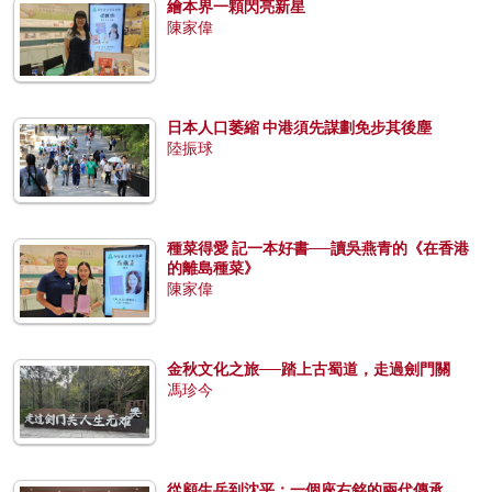
繪本界一顆閃亮新星
陳家偉
日本人口萎縮 中港須先謀劃免步其後塵
陸振球
種菜得愛 記一本好書──讀吳燕青的《在香港
的離島種菜》
陳家偉
金秋文化之旅──踏上古蜀道，走過劍門關
馮珍今
從顧生岳到沈平：一個座右銘的兩代傳承