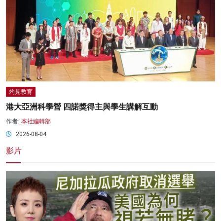
灼見教育
港大亞洲科學營 四諾獎得主與學生講解互動
作者:
本社編輯部
2026-08-04
影片