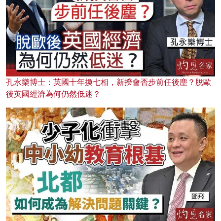
孔永樂博士：英國十年換七相，新揆會否步前任後塵？脫歐
後英國經濟為何仍然低迷？