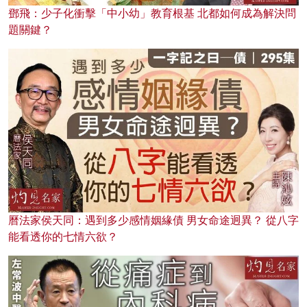
鄧飛：少子化衝擊「中小幼」教育根基 北都如何成為解決問
題關鍵？
曆法家侯天同：遇到多少感情姻緣債 男女命途迥異？ 從八字
能看透你的七情六欲？