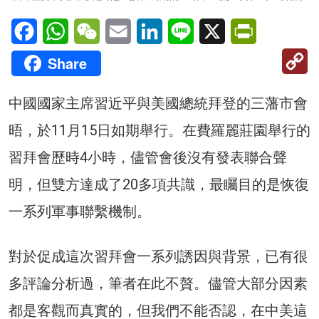
Facebook
WhatsApp
WeChat
Email
LinkedIn
Line
X
PrintFriendl
C
Share
Li
中國國家主席習近平與美國總統拜登的三藩市會
晤，於11月15日如期舉行。在費羅麗莊園舉行的
習拜會歷時4小時，儘管會後沒有發表聯合聲
明，但雙方達成了20多項共識，最矚目的是恢復
一系列軍事聯繫機制。
對於促成這次習拜會一系列誘因與背景，已有很
多評論分析過，筆者在此不贅。儘管大部分因素
都是客觀而真實的，但我們不能否認，在中美這