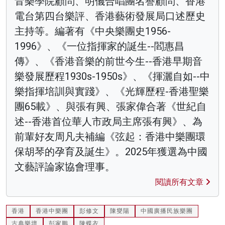
音樂學院顧問、明儀合唱團名譽顧問、香港
電台第四台樂評、香港藝術發展局口述歷史
主持等。編著有《中央樂團史1956-
1996》、《一位指揮家的誕生--閻惠昌
傳》、《香港音樂的前世今生--香港早期音
樂發展歷程1930s-1950s》、《揮灑自如--中
樂指揮培訓與實踐》、《光輝歷程-香港聖樂
團65載》、與張有興、張家偉合著《世紀自
述--香港首位華人市政局主席張有興》、為
前輩好友周凡夫補編《弦起：香港中樂團環
保胡琴的孕育及誕生》。2025年獲選為中國
文藝評論家協會理事。
閱讀所有文章
香港
香港中樂團
彭修文
陳燮陽
中國廣播民族樂團
古典樂壇
彭家鵬
陳蝶衣