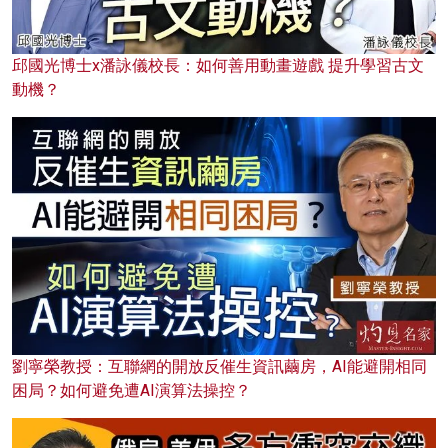
邱國光博士x潘詠儀校長：如何善用動畫遊戲 提升學習古文
動機？
劉寧榮教授：互聯網的開放反催生資訊繭房，AI能避開相同
困局？如何避免遭AI演算法操控？