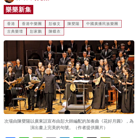
名家榜
樂樂新集
灼見活動
香港
香港中樂團
彭修文
陳燮陽
中國廣播民族樂團
古典樂壇
彭家鵬
陳蝶衣
關於我們
次場由陳燮陽以廣東話宣布由彭大師編配的加奏曲《花好月圓》，為
演出畫上完美的句號。（作者提供圖片）