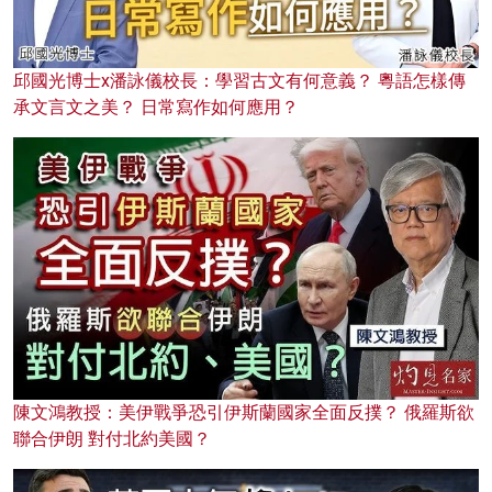
邱國光博士x潘詠儀校長：學習古文有何意義？ 粵語怎樣傳
承文言文之美？ 日常寫作如何應用？
陳文鴻教授：美伊戰爭恐引伊斯蘭國家全面反撲？ 俄羅斯欲
聯合伊朗 對付北約美國？