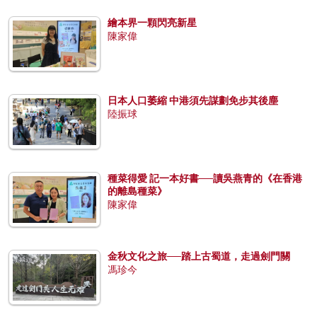
繪本界一顆閃亮新星
陳家偉
日本人口萎縮 中港須先謀劃免步其後塵
陸振球
種菜得愛 記一本好書──讀吳燕青的《在香港
的離島種菜》
陳家偉
金秋文化之旅──踏上古蜀道，走過劍門關
馮珍今