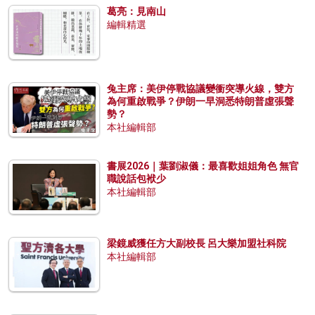
葛亮：見南山
編輯精選
兔主席：美伊停戰協議變衝突導火線，雙方
為何重啟戰爭？伊朗一早洞悉特朗普虛張聲
勢？
本社編輯部
書展2026｜葉劉淑儀：最喜歡姐姐角色 無官
職說話包袱少
本社編輯部
梁鏡威獲任方大副校長 呂大樂加盟社科院
本社編輯部