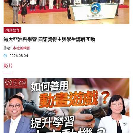
灼見教育
港大亞洲科學營 四諾獎得主與學生講解互動
作者:
本社編輯部
2026-08-04
影片