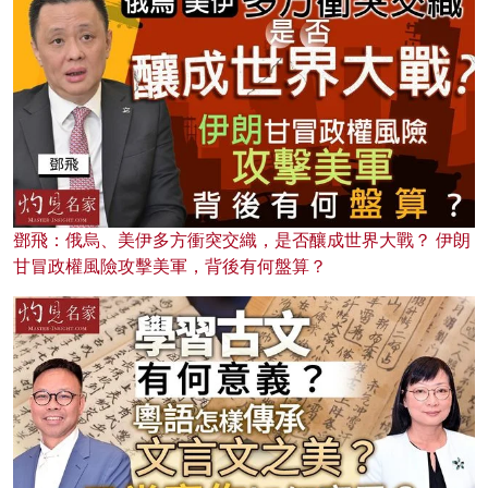
鄧飛：俄烏、美伊多方衝突交織，是否釀成世界大戰？ 伊朗
甘冒政權風險攻擊美軍，背後有何盤算？