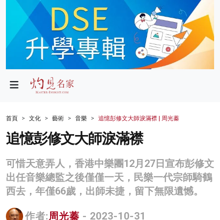
政局
教育
文化
財經
首頁
文化
藝術
音樂
追憶彭修文大師淚滿襟 | 周光蓁
生活
追憶彭修文大師淚滿襟
健康
可惜天意弄人，香港中樂團12月27日宣布彭修文
商業
出任音樂總監之後僅僅一天，民樂一代宗師騎鶴
西去，年僅66歲，出師未捷，留下無限遺憾。
科技
影片
作者:
周光蓁
- 2023-10-31