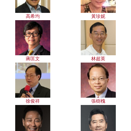
高希均
黃珍妮
蔣匡文
林超英
徐俊祥
張樹槐