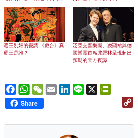
霸王別姬的變調 《戲台》真
泛亞交響樂團、凌顯祐與德
霸王是誰？
國樂團首席弗羅林呈現超出
預期的天方夜譚
Facebook
WhatsApp
WeChat
Email
LinkedIn
Line
X
PrintFriendl
C
Share
Li