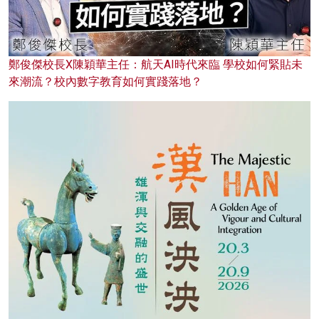
鄭俊傑校長X陳穎華主任：航天AI時代來臨 學校如何緊貼未
來潮流？校內數字教育如何實踐落地？