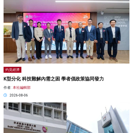
灼見經濟
K型分化 科技難解內需之困 學者倡政策協同發力
作者:
本社編輯部
2026-08-06