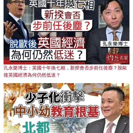
孔永樂博士：英國十年換七相，新揆會否步前任後塵？脫歐
後英國經濟為何仍然低迷？