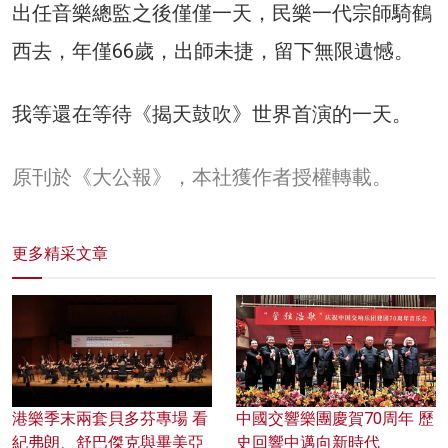
出任音樂總監之後僅僅一天，民樂一代宗師騎鶴
西去，年僅66歲，出師未捷，留下無限遺憾。
我等還在等待《揭天鼓吹》世界首演的一天。
原刊於《大公報》，本社獲作者授權轉載。
更多精采文章
港樂季末兩套貝多芬專場 看
中國交響樂團慶賀70周年 歷
紀弗朗、舒巴傑克與畢美亞
史回響中邁向新時代