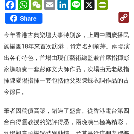
Facebook
WhatsApp
WeChat
Email
LinkedIn
Line
X
PrintFriendl
C
Share
Li
今年香港古典樂壇大事特別多，上周中國廣播民
族樂團18年來首次訪港，肯定名列前茅。兩場演
出各有特色，首場由現任藝術總監兼首席指揮彭
家鵬領奏一套彭修文大師作品，次場由元老級指
揮陳燮陽指揮一套包括他父親陳蝶衣詞作品的古
今節目。
筆者因稿債高築，錯過了盛會。從香港電台第四
台白得雲教授的樂評得悉，兩晚演出極為精彩，
到場觀賞的樂迷特別熱情，尤其是從這個老牌樂