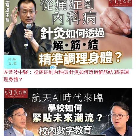
左常波中醫： 從痛症到內科病 針灸如何透過解筋結 精準調
理身體？