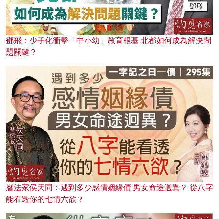
鄧飛：少子化衝擊「中小幼」教育根基 北都如何成為解決問
題關鍵？
曆法家侯天同：遇到多少感情姻緣債 男女命途迥異？ 從八字
能看透你的七情六欲？