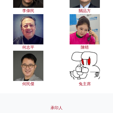
李偉民
關品方
何志平
陳晴
何民傑
兔主席
承印人