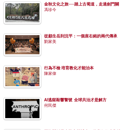
金秋文化之旅──踏上古蜀道，走過劍門關
馮珍今
從顧生岳到沈平：一個座右銘的兩代傳承
劉家美
行為不檢 培育教化才能治本
陳家偉
AI逃獄敲響警號 全球共治才是解方
何民傑