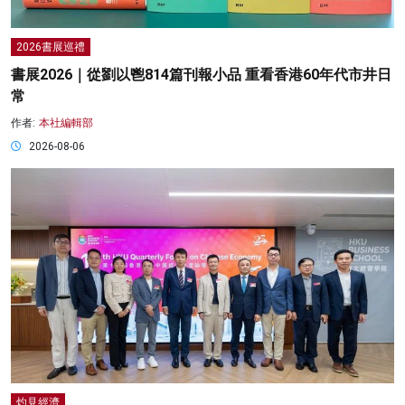
2026書展巡禮
書展2026｜從劉以鬯814篇刊報小品 重看香港60年代市井日
常
作者:
本社編輯部
2026-08-06
灼見經濟