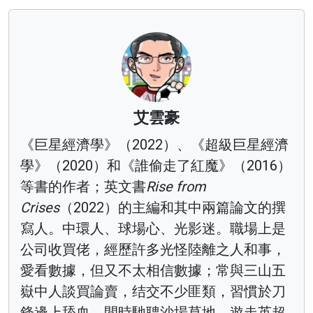
艾雲豪
《巨星經濟學》（2022）、《超級巨星經濟
學》（2020）和《誰偷走了紅魔》（2016）
等書的作者；英文書
Rise from
Crises
（2022）的主編和其中兩篇論文的撰
寫人。中環人、球場心、光影迷。職場上是
公司收買佬，經歷許多光怪陸離之人和事，
愛看數據，但又不太相信數據；常與三山五
嶽中人談買論賣，结交不少匪類，習慣於刀
鋒邊上舔血。閒時馳聘沙場草地，遊走英超