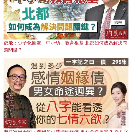
鄧飛：少子化衝擊「中小幼」教育根基 北都如何成為解決問
題關鍵？
曆法家侯天同：遇到多少感情姻緣債 男女命途迥異？ 從八字