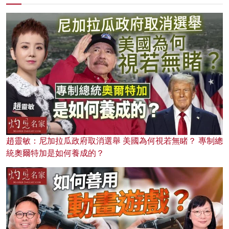
趙靈敏：尼加拉瓜政府取消選舉 美國為何視若無睹？ 專制總
統奧爾特加是如何養成的？