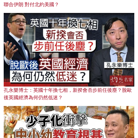
聯合伊朗 對付北約美國？
孔永樂博士：英國十年換七相，新揆會否步前任後塵？脫歐
後英國經濟為何仍然低迷？