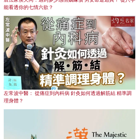
能看透你的七情六欲？
左常波中醫： 從痛症到內科病 針灸如何透過解筋結 精準調
理身體？