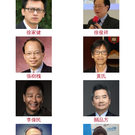
徐家健
徐俊祥
張樹槐
黃氏
李偉民
關品方