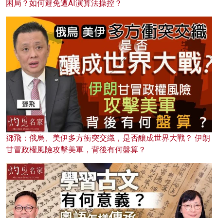
困局？如何避免遭AI演算法操控？
鄧飛：俄烏、美伊多方衝突交織，是否釀成世界大戰？ 伊朗
甘冒政權風險攻擊美軍，背後有何盤算？