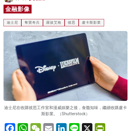
名家榜
金融影像
灼見活動
迪士尼
奪寶奇兵
羅拔艾格
彼思
盧卡斯影業
關於我們
迪士尼在收購彼思工作室和漫威娛樂之後，食髓知味，繼續收購盧卡
斯影業。（Shutterstock）
Facebook
WhatsApp
WeChat
Email
LinkedIn
Line
X
PrintFriendl