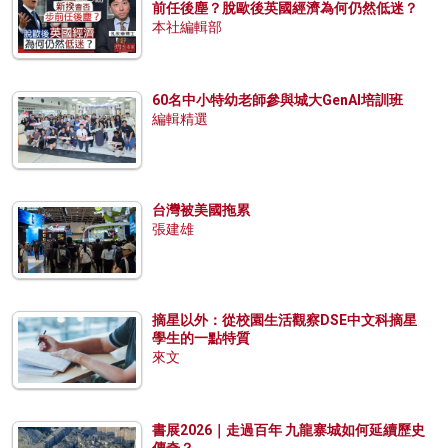
前任後塵？脫歐後英國經濟為何仍然低迷？
本社編輯部
60名中小特幼老師參與城大GenAI培訓班
編輯精選
台灣被美國拖累
張建雄
摘星以外：從校園生活觀察DSE中文科摘星
學生的一點特質
來文
書展2026｜走過百年 九龍寨城如何延續歷史
傳奇？