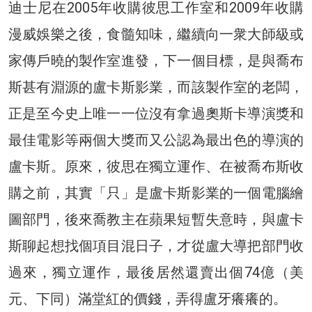
迪士尼在2005年收購彼思工作室和2009年收購
漫威娛樂之後，食髓知味，繼續向一衆大師級或
家傳戶曉的製作室進發，下一個目標，是與喬布
斯甚有淵源的盧卡斯影業，而該製作室的老闆，
正是至今史上唯一一位沒有拿過奧斯卡導演獎和
最佳電影等兩個大獎而又公認為最出色的導演的
盧卡斯。原來，彼思在獨立運作、在被喬布斯收
購之前，其實「只」是盧卡斯影業的一個電腦繪
圖部門，後來喬教主在蘋果短暫失意時，與盧卡
斯聊起想找個項目混日子，才從盧大導把部門收
過來，獨立運作，最後居然還賣出個74億（美
元、下同）滿堂紅的價錢，弄得盧牙癢癢的。