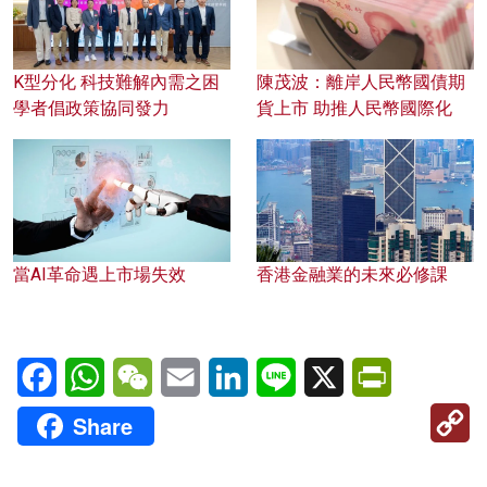
K型分化 科技難解內需之困
陳茂波：離岸人民幣國債期
學者倡政策協同發力
貨上市 助推人民幣國際化
當AI革命遇上市場失效
香港金融業的未來必修課
Facebook
WhatsApp
WeChat
Email
LinkedIn
Line
X
PrintFriendl
C
Share
Li