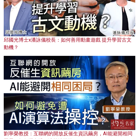
邱國光博士x潘詠儀校長：如何善用動畫遊戲 提升學習古文
動機？
劉寧榮教授：互聯網的開放反催生資訊繭房，AI能避開相同