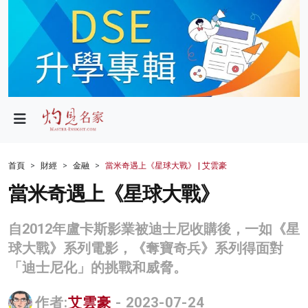
政局
教育
文化
財經
首頁
財經
金融
當米奇遇上《星球大戰》 | 艾雲豪
生活
當米奇遇上《星球大戰》
健康
自2012年盧卡斯影業被迪士尼收購後，一如《星
商業
球大戰》系列電影，《奪寶奇兵》系列得面對
「迪士尼化」的挑戰和威脅。
科技
影片
作者:
艾雲豪
- 2023-07-24