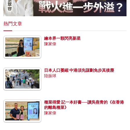
熱門文章
繪本界一顆閃亮新星
陳家偉
日本人口萎縮 中港須先謀劃免步其後塵
陸振球
種菜得愛 記一本好書──讀吳燕青的《在香港
的離島種菜》
陳家偉