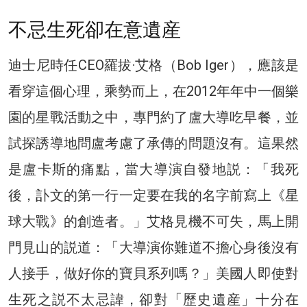
不忌生死卻在意遺産
迪士尼時任CEO羅拔·艾格（Bob Iger），應該是
看穿這個心理，乘勢而上，在2012年年中一個樂
園的星戰活動之中，專門約了盧大導吃早餐，並
試探誘導地問盧考慮了承傳的問題沒有。這果然
是盧卡斯的痛點，當大導演自發地説：「我死
後，訃文的第一行一定要在我的名字前寫上《星
球大戰》的創造者。」艾格見機不可失，馬上開
門見山的説道：「大導演你難道不擔心身後沒有
人接手，做好你的寶貝系列嗎？」美國人即使對
生死之説不太忌諱，卻對「歷史遺産」十分在