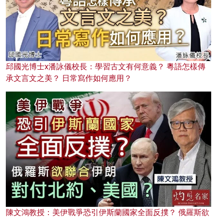
邱國光博士x潘詠儀校長：學習古文有何意義？ 粵語怎樣傳
承文言文之美？ 日常寫作如何應用？
陳文鴻教授：美伊戰爭恐引伊斯蘭國家全面反撲？ 俄羅斯欲