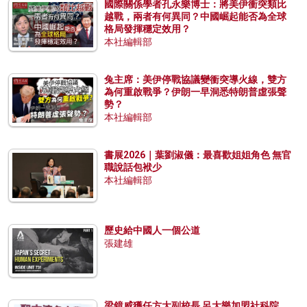
國際關係學者孔永樂博士：將美伊衝突類比
越戰，兩者有何異同？中國崛起能否為全球
格局發揮穩定效用？
本社編輯部
兔主席：美伊停戰協議變衝突導火線，雙方
為何重啟戰爭？伊朗一早洞悉特朗普虛張聲
勢？
本社編輯部
書展2026｜葉劉淑儀：最喜歡姐姐角色 無官
職說話包袱少
本社編輯部
歷史給中國人一個公道
張建雄
梁鏡威獲任方大副校長 呂大樂加盟社科院