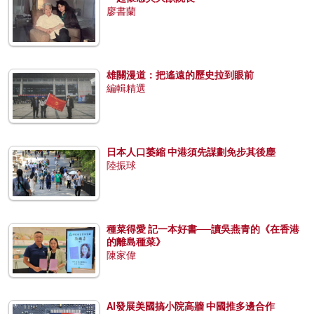
廖書蘭
雄關漫道：把遙遠的歷史拉到眼前
編輯精選
日本人口萎縮 中港須先謀劃免步其後塵
陸振球
種菜得愛 記一本好書──讀吳燕青的《在香港
的離島種菜》
陳家偉
AI發展美國搞小院高牆 中國推多邊合作