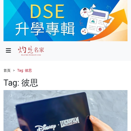
政局
教育
文化
財經
首頁
Tag: 彼思
生活
Tag: 彼思
健康
商業
科技
影片