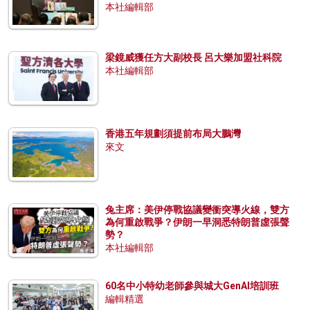
本社編輯部
梁鏡威獲任方大副校長 呂大樂加盟社科院
本社編輯部
香港五年規劃須提前布局大鵬灣
來文
兔主席：美伊停戰協議變衝突導火線，雙方
為何重啟戰爭？伊朗一早洞悉特朗普虛張聲
勢？
本社編輯部
60名中小特幼老師參與城大GenAI培訓班
編輯精選