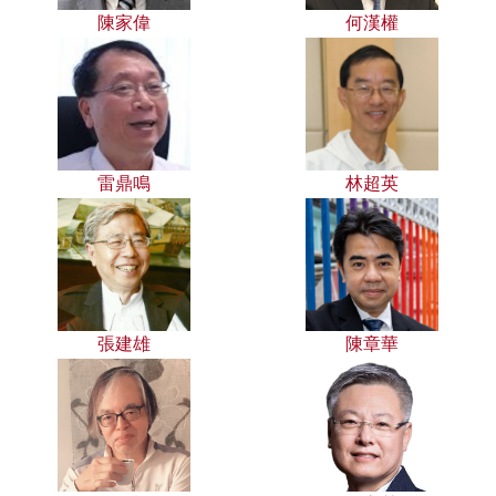
陳家偉
何漢權
雷鼎鳴
林超英
張建雄
陳章華