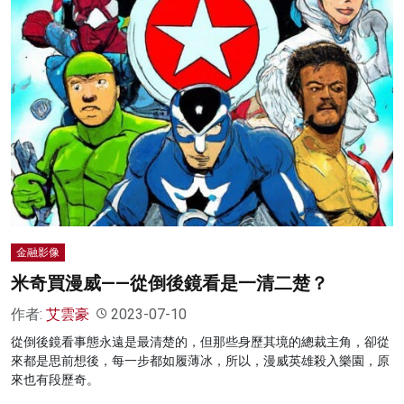
金融影像
米奇買漫威——從倒後鏡看是一清二楚？
作者:
艾雲豪
2023-07-10
從倒後鏡看事態永遠是最清楚的，但那些身歷其境的總裁主角，卻從
來都是思前想後，每一步都如履薄冰，所以，漫威英雄殺入樂園，原
來也有段歷奇。