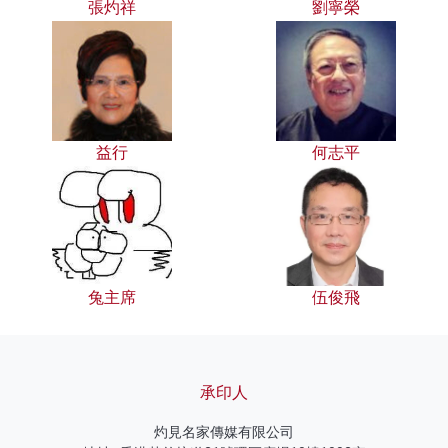
張灼祥
劉寧榮
益行
何志平
兔主席
伍俊飛
承印人
灼見名家傳媒有限公司