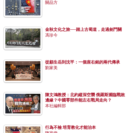
關品方
金秋文化之旅──踏上古蜀道，走過劍門關
馮珍今
從顧生岳到沈平：一個座右銘的兩代傳承
劉家美
陳文鴻教授：北約縱深空襲 俄羅斯瀕臨戰敗
邊緣？中國零部件能左右戰局走向？
本社編輯部
行為不檢 培育教化才能治本
陳家偉