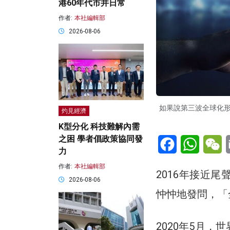
港60年代市井日常
作者:
本社編輯部
2026-08-06
如果說第三波全球化
灼見經濟
K型分化 科技難解內需
Facebook
WhatsA
W
之困 學者倡政策協同發
力
作者:
本社編輯部
2016年接近
2026-08-06
忡忡地發問，「
2020年5月