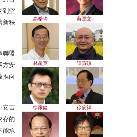
受到空
高希均
蔣匡文
濟新秩
事聯盟
林超英
譚寶碩
四方安
被推向
·安吉
徐家健
徐俊祥
依存的
不能承