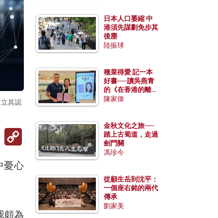
日本人口萎縮 中
港須先謀劃免步其
後塵
陸振球
種菜得愛 記一本
好書──讀吳燕青
的《在香港的離島
種菜》
陳家偉
建立其認
金秋文化之旅──
Copy
踏上古蜀道，走過
Link
劍門關
馮珍今
中憂心
從顧生岳到沈平：
一個座右銘的兩代
傳承
劉家美
我頗為