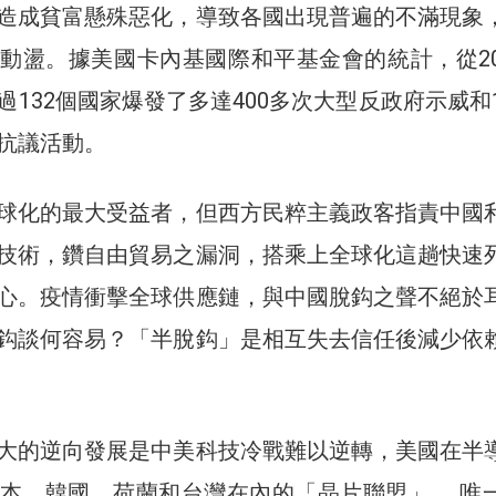
造成貧富懸殊惡化，導致各國出現普遍的不滿現象
動盪。據美國卡內基國際和平基金會的統計，從20
132個國家爆發了多達400多次大型反政府示威和1
抗議活動。
球化的最大受益者，但西方民粹主義政客指責中國
技術，鑽自由貿易之漏洞，搭乘上全球化這趟快速
心。疫情衝擊全球供應鏈，與中國脫鈎之聲不絕於
鈎談何容易？「半脫鈎」是相互失去信任後減少依
大的逆向發展是中美科技冷戰難以逆轉，美國在半
本、韓國、荷蘭和台灣在內的「晶片聯盟」 ，唯