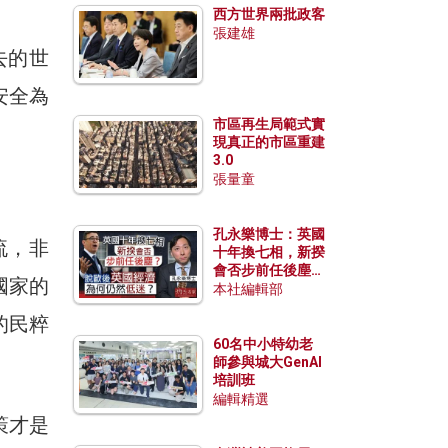
西方世界兩批政客
張建雄
去的世
安全為
市區再生局範式實
現真正的市區重建
3.0
張量童
孔永樂博士：英國
流，非
十年換七相，新揆
會否步前任後塵？
國家的
脫歐後英國經濟為
本社編輯部
何仍然低迷？
的民粹
60名中小特幼老
師參與城大GenAI
培訓班
編輯精選
策才是