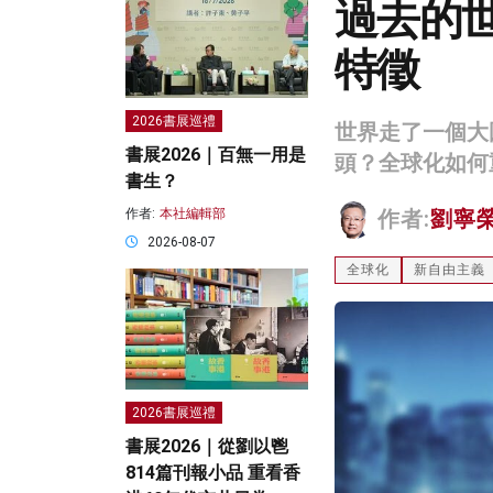
過去的
特徵
2026書展巡禮
世界走了一個大
書展2026｜百無一用是
頭？全球化如何
書生？
作者:
本社編輯部
作者:
劉寧
2026-08-07
全球化
新自由主義
2026書展巡禮
書展2026｜從劉以鬯
814篇刊報小品 重看香