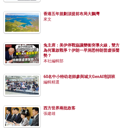
香港五年規劃須提前布局大鵬灣
來文
兔主席：美伊停戰協議變衝突導火線，雙方
為何重啟戰爭？伊朗一早洞悉特朗普虛張聲
勢？
本社編輯部
60名中小特幼老師參與城大GenAI培訓班
編輯精選
西方世界兩批政客
張建雄