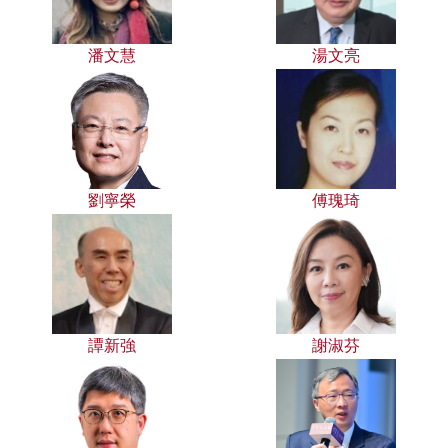
潘文慧
湯文亮
劉寧榮
傅瑰琦
譚新強
謝淑芬