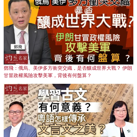
鄧飛：俄烏、美伊多方衝突交織，是否釀成世界大戰？ 伊朗
甘冒政權風險攻擊美軍，背後有何盤算？