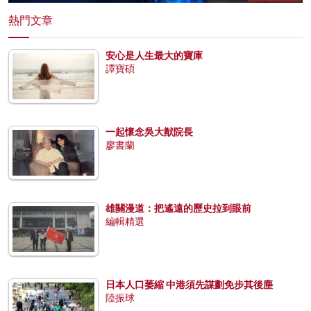
熱門文章
安心是人生最大的寶庫
譚寶碩
一起懷念吳大猷院長
廖書蘭
雄關漫道：把遙遠的歷史拉到眼前
編輯精選
日本人口萎縮 中港須先謀劃免步其後塵
陸振球