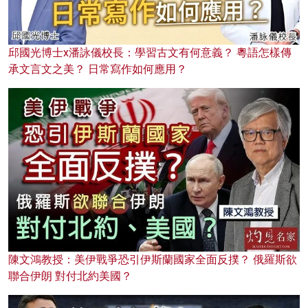
邱國光博士x潘詠儀校長：學習古文有何意義？ 粵語怎樣傳
承文言文之美？ 日常寫作如何應用？
陳文鴻教授：美伊戰爭恐引伊斯蘭國家全面反撲？ 俄羅斯欲
聯合伊朗 對付北約美國？