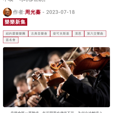
名家榜
作者:
周光蓁
- 2023-07-18
灼見活動
樂樂新集
關於我們
紐約愛樂樂團
古典音樂會
柴可夫斯基
漢恩
第六交響曲
簽名會