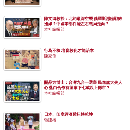
陳文鴻教授：北約縱深空襲 俄羅斯瀕臨戰敗
邊緣？中國零部件能左右戰局走向？
本社編輯部
行為不檢 培育教化才能治本
陳家偉
關品方博士：台灣九合一選舉 民進黨大失人
心 藍白合作有望拿下七成以上縣市？
本社編輯部
日本、印度經濟難扭轉乾坤
張建雄