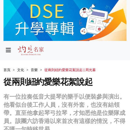
政局
教育
文化
財經
首頁
文化
音樂
從兩則紐約愛樂花絮說起 | 周光蓁
生活
從兩則紐約愛樂花絮說起
健康
有一位拉奏低音大提琴的樂手以便裝參與演出。
商業
他看似台後工作人員，沒有外套，也沒有結領
帶。直至他拿起琴弓拉琴，才知悉他是位樂隊成
科技
員。該團六訪香港以來首次有這樣的情況，不得
影片
不嘆一句時移世易。