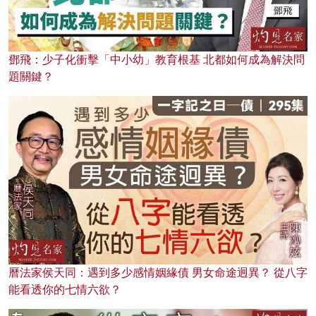
鄧飛：少子化衝擊「中小幼」教育根基 北都如何成為解決問
題關鍵？
曆法家侯天同：遇到多少感情姻緣債 男女命途迥異？ 從八字
能看透你的七情六欲？