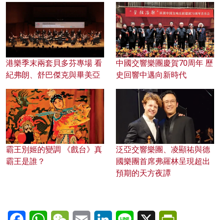
港樂季末兩套貝多芬專場 看
中國交響樂團慶賀70周年 歷
紀弗朗、舒巴傑克與畢美亞
史回響中邁向新時代
霸王別姬的變調 《戲台》真
泛亞交響樂團、凌顯祐與德
霸王是誰？
國樂團首席弗羅林呈現超出
預期的天方夜譚
Facebook
WhatsApp
WeChat
Email
LinkedIn
Line
X
PrintFriendl