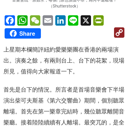
音樂會既一票難求，每張門票也價值不菲，為何中途離場？
（Shutterstock）
Facebook
WhatsApp
WeChat
Email
LinkedIn
Line
X
PrintFriendl
C
Share
Li
上星期本欄簡評紐約愛樂樂團在香港的兩場演
出。演奏之餘，有兩則台上、台下的花絮，現場
所見，值得向大家報道一下。
首先是台下的情況。所言者是首場音樂會下半場
演出柴可夫斯基《第六交響曲》期間，個別聽眾
離場。首先在第一樂章完結時，幾位聽眾離開音
樂廳。接着陸陸續續有人離場。最突兀的，是全