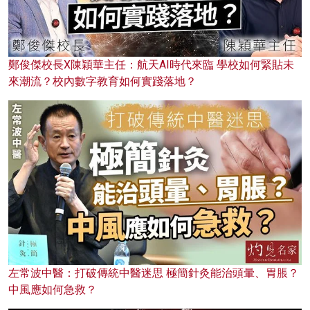
鄭俊傑校長X陳穎華主任：航天AI時代來臨 學校如何緊貼未
來潮流？校內數字教育如何實踐落地？
左常波中醫：打破傳統中醫迷思 極簡針灸能治頭暈、胃脹？
中風應如何急救？