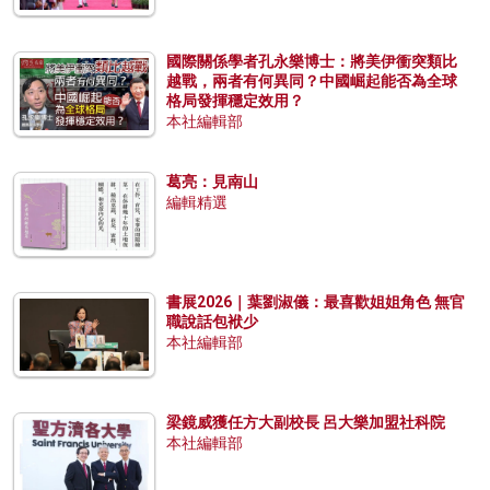
國際關係學者孔永樂博士：將美伊衝突類比
越戰，兩者有何異同？中國崛起能否為全球
格局發揮穩定效用？
本社編輯部
葛亮：見南山
編輯精選
書展2026｜葉劉淑儀：最喜歡姐姐角色 無官
職說話包袱少
本社編輯部
梁鏡威獲任方大副校長 呂大樂加盟社科院
本社編輯部