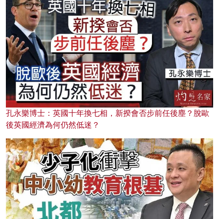
孔永樂博士：英國十年換七相，新揆會否步前任後塵？脫歐
後英國經濟為何仍然低迷？