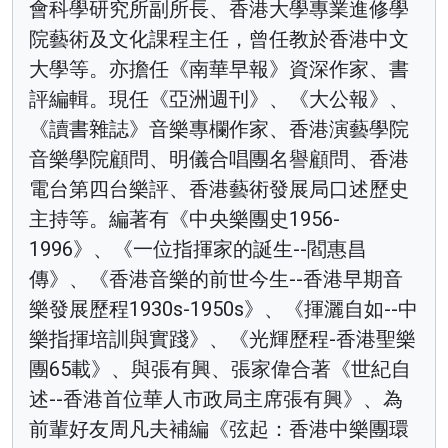
會科學研究所副所長、香港大學專業進修學
院藝術及文化課程主任，曾任教於香港中文
大學等。亦擔任《南華早報》資深作家、書
評編輯。現任《亞洲週刊》、《大公報》、
《讀書雜誌》音樂專欄作家、香港演藝學院
音樂學院顧問、明儀合唱團名譽顧問、香港
電台第四台樂評、香港藝術發展局口述歷史
主持等。編著有《中央樂團史1956-
1996》、《一位指揮家的誕生--閻惠昌
傳》、《香港音樂的前世今生--香港早期音
樂發展歷程1930s-1950s》、《揮灑自如--中
樂指揮培訓與實踐》、《光輝歷程-香港聖樂
團65載》、與張有興、張家偉合著《世紀自
述--香港首位華人市政局主席張有興》、為
前輩好友周凡夫補編《弦起：香港中樂團環