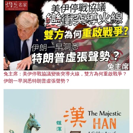
兔主席：美伊停戰協議變衝突導火線，雙方為何重啟戰爭？
伊朗一早洞悉特朗普虛張聲勢？