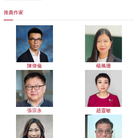
推薦作家
陳偉倫
楊佩珊
張宗永
趙靈敏