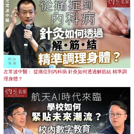
左常波中醫： 從痛症到內科病 針灸如何透過解筋結 精準調
理身體？