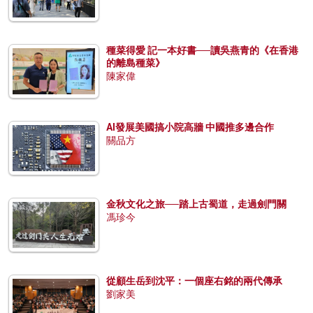
種菜得愛 記一本好書──讀吳燕青的《在香港
的離島種菜》
陳家偉
AI發展美國搞小院高牆 中國推多邊合作
關品方
金秋文化之旅──踏上古蜀道，走過劍門關
馮珍今
從顧生岳到沈平：一個座右銘的兩代傳承
劉家美