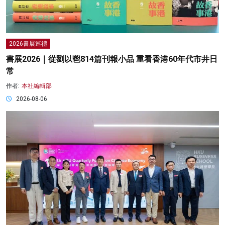
2026書展巡禮
書展2026｜從劉以鬯814篇刊報小品 重看香港60年代市井日
常
作者:
本社編輯部
2026-08-06