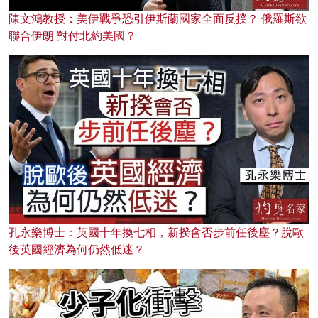
陳文鴻教授：美伊戰爭恐引伊斯蘭國家全面反撲？ 俄羅斯欲
聯合伊朗 對付北約美國？
孔永樂博士：英國十年換七相，新揆會否步前任後塵？脫歐
後英國經濟為何仍然低迷？