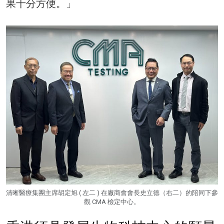
果十分方便。」
清晰醫療集團主席胡定旭 ( 左二 ) 在廠商會會長史立德（右二）的陪同下參
觀 CMA 檢定中心。