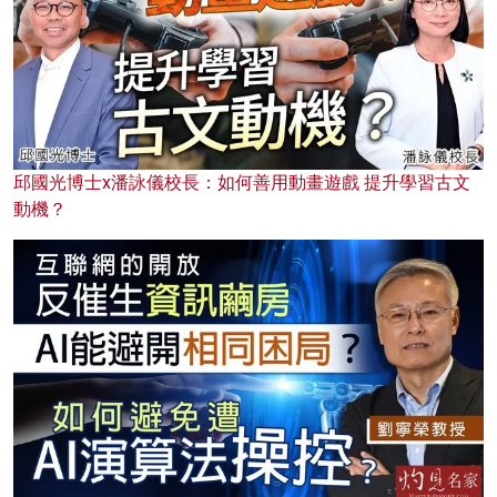
邱國光博士x潘詠儀校長：如何善用動畫遊戲 提升學習古文
動機？