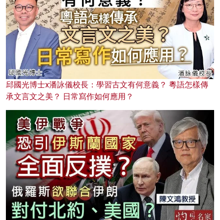
邱國光博士x潘詠儀校長：學習古文有何意義？ 粵語怎樣傳
承文言文之美？ 日常寫作如何應用？