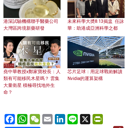
港深試驗機構聯手醫藥公司
未來科學大奬8.13揭盅 任詠
大灣區跨境新藥研發
華：助港成亞洲科學之都
堯中華教授x鄭家寶校長：人
芯片足球：用足球戰術解讀
類有可能移民木星嗎？ 雲集
Nvidia的運算架構
大量衛星 積極尋找地外生
命？
Facebook
WhatsApp
WeChat
Email
LinkedIn
Line
X
PrintFriendl