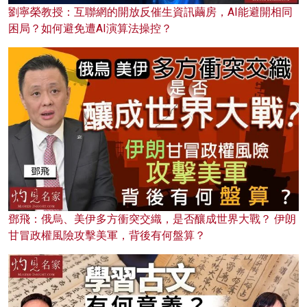
劉寧榮教授：互聯網的開放反催生資訊繭房，AI能避開相同
困局？如何避免遭AI演算法操控？
鄧飛：俄烏、美伊多方衝突交織，是否釀成世界大戰？ 伊朗
甘冒政權風險攻擊美軍，背後有何盤算？