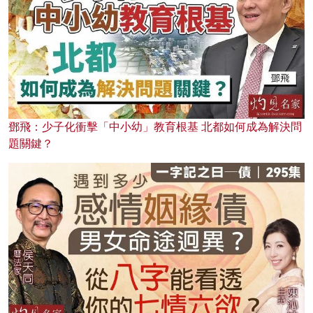
鄧飛：少子化衝擊「中小幼」教育根基 北都如何成為解決問
題關鍵？