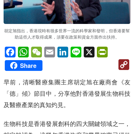
胡定旭指出，香港現時有很多世界一流的科學家和發明，但香港要幫
助這些人才取得成果，須要在政策和資金方面作出扶持。
Facebook
WhatsApp
WeChat
Email
LinkedIn
Line
X
PrintFriendl
C
Share
Li
早前，清晰醫療集團主席胡定旭在廠商會《友
「德」傾》節目中，分享他對香港發展生物科技
及醫療產業的真知灼見。
生物科技是香港發展創科的四大關鍵領域之一，