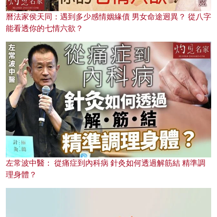
曆法家侯天同：遇到多少感情姻緣債 男女命途迥異？ 從八字
能看透你的七情六欲？
左常波中醫： 從痛症到內科病 針灸如何透過解筋結 精準調
理身體？