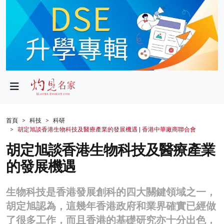
政局
教育
文化
財經
首頁
科技
科研
胡定旭談香港生物科技及醫療產業的發展機遇 | 香港中華廠商聯合會
生活
胡定旭談香港生物科技及醫療產業
健康
的發展機遇
商業
生物科技是香港發展創科的四大關鍵領域之一，
科技
胡定旭認為，這幾年香港政府和業界確實已經做
影片
了很多工作，而且香港的基礎研究亦十分出色，