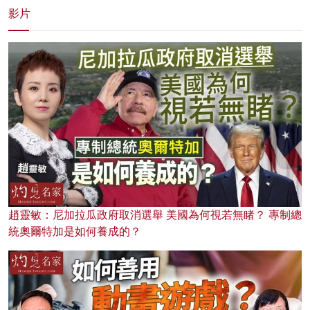
影片
趙靈敏：尼加拉瓜政府取消選舉 美國為何視若無睹？ 專制總
統奧爾特加是如何養成的？