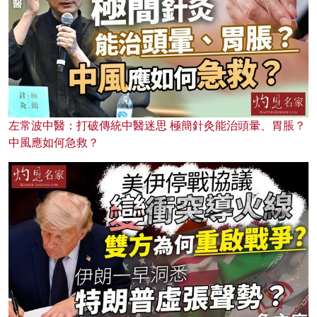
左常波中醫：打破傳統中醫迷思 極簡針灸能治頭暈、胃脹？
中風應如何急救？