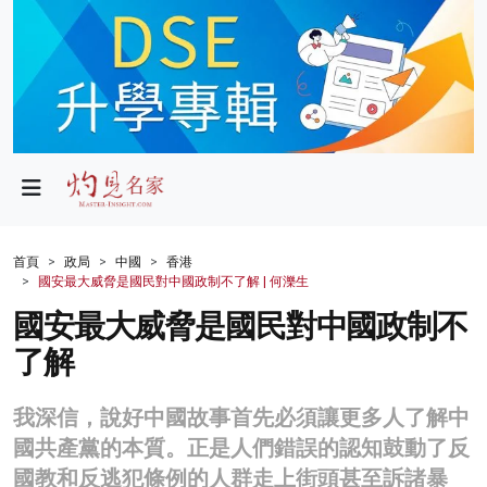
政局
教育
文化
財經
首頁
政局
中國
香港
國安最大威脅是國民對中國政制不了解 | 何濼生
生活
國安最大威脅是國民對中國政制不
健康
了解
商業
我深信，說好中國故事首先必須讓更多人了解中
科技
國共產黨的本質。正是人們錯誤的認知鼓動了反
影片
國教和反逃犯條例的人群走上街頭甚至訴諸暴