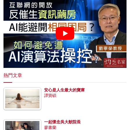
熱門文章
安心是人生最大的寶庫
譚寶碩
一起懷念吳大猷院長
廖書蘭