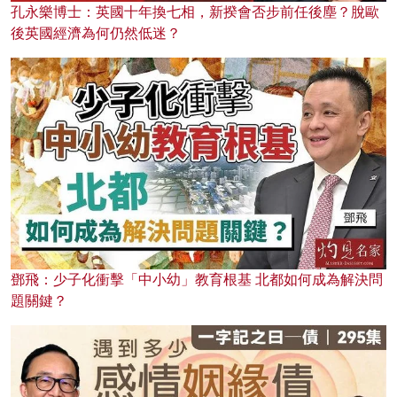
孔永樂博士：英國十年換七相，新揆會否步前任後塵？脫歐
後英國經濟為何仍然低迷？
鄧飛：少子化衝擊「中小幼」教育根基 北都如何成為解決問
題關鍵？