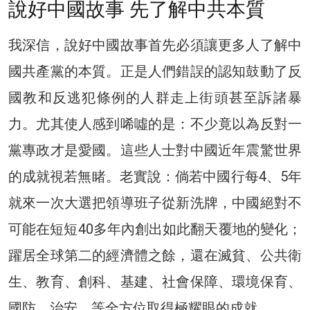
說好中國故事 先了解中共本質
我深信，說好中國故事首先必須讓更多人了解中
國共產黨的本質。正是人們錯誤的認知鼓動了反
國教和反逃犯條例的人群走上街頭甚至訴諸暴
力。尤其使人感到唏噓的是：不少竟以為反對一
黨專政才是愛國。這些人士對中國近年震驚世界
的成就視若無睹。老實說：倘若中國行每4、5年
就來一次大選把領導班子從新洗牌，中國絕對不
可能在短短40多年內創出如此翻天覆地的變化；
躍居全球第二的經濟體之餘，還在滅貧、公共衛
生、教育、創科、基建、社會保障、環境保育、
國防、治安、等全方位取得極耀眼的成就。