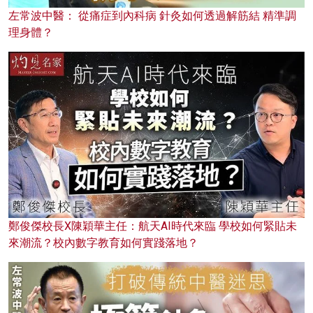
左常波中醫： 從痛症到內科病 針灸如何透過解筋結 精準調
理身體？
鄭俊傑校長X陳穎華主任：航天AI時代來臨 學校如何緊貼未
來潮流？校內數字教育如何實踐落地？