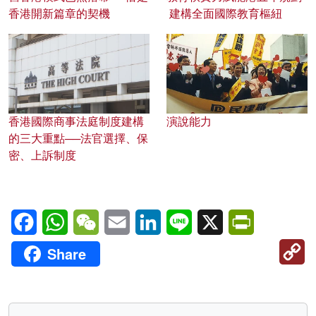
香港開新篇章的契機
建構全面國際教育樞紐
香港國際商事法庭制度建構
演說能力
的三大重點──法官選擇、保
密、上訴制度
Facebook
WhatsApp
WeChat
Email
LinkedIn
Line
X
PrintFriendl
C
Share
Li