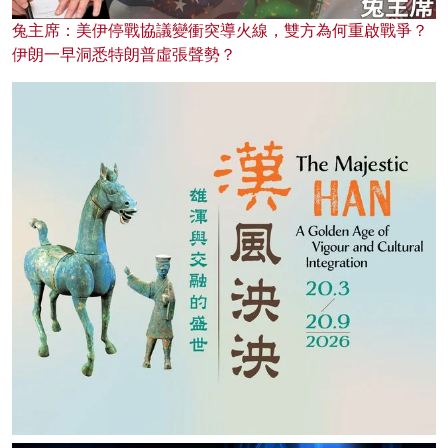
兔主席：美伊停戰協議變衝突導火線，雙方為何重啟戰爭？
伊朗一早洞悉特朗普虛張聲勢？