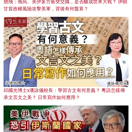
鄧飛：俄烏、美伊多方衝突交織，是否釀成世界大戰？ 伊朗
甘冒政權風險攻擊美軍，背後有何盤算？
邱國光博士x潘詠儀校長：學習古文有何意義？ 粵語怎樣傳
承文言文之美？ 日常寫作如何應用？