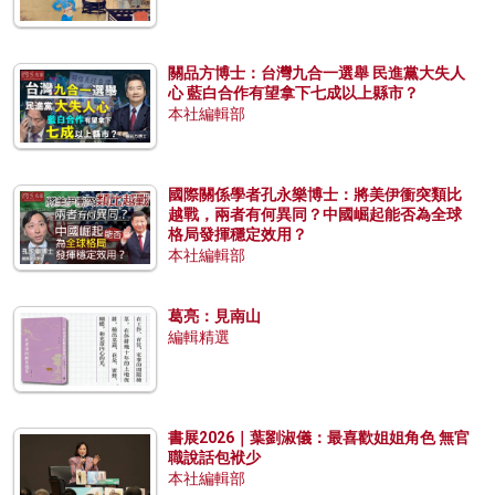
關品方博士：台灣九合一選舉 民進黨大失人
心 藍白合作有望拿下七成以上縣市？
本社編輯部
國際關係學者孔永樂博士：將美伊衝突類比
越戰，兩者有何異同？中國崛起能否為全球
格局發揮穩定效用？
本社編輯部
葛亮：見南山
編輯精選
書展2026｜葉劉淑儀：最喜歡姐姐角色 無官
職說話包袱少
本社編輯部