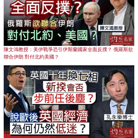
陳文鴻教授：美伊戰爭恐引伊斯蘭國家全面反撲？ 俄羅斯欲
聯合伊朗 對付北約美國？