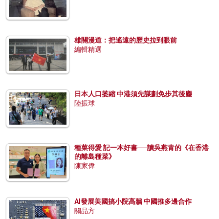
雄關漫道：把遙遠的歷史拉到眼前
編輯精選
日本人口萎縮 中港須先謀劃免步其後塵
陸振球
種菜得愛 記一本好書──讀吳燕青的《在香港
的離島種菜》
陳家偉
AI發展美國搞小院高牆 中國推多邊合作
關品方