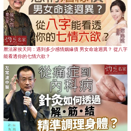
曆法家侯天同：遇到多少感情姻緣債 男女命途迥異？ 從八字
能看透你的七情六欲？