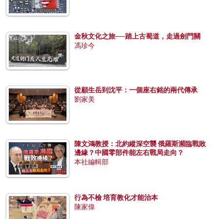
金秋文化之旅──踏上古蜀道，走過劍門關
馮珍今
從顧生岳到沈平：一個座右銘的兩代傳承
劉家美
陳文鴻教授：北約縱深空襲 俄羅斯瀕臨戰敗
邊緣？中國零部件能左右戰局走向？
本社編輯部
行為不檢 培育教化才能治本
陳家偉