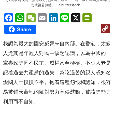
成就視若無睹。（Shutterstock）
Facebook
WhatsApp
WeChat
Email
LinkedIn
Line
X
PrintFriendl
C
Share
Li
我認為最大的國安威脅來自內部。在香港，太多
人尤其是年輕人對民主缺乏認識，以為中國的一
黨專政等同不民主、威權甚至極權。不少人老是
記着過去共產黨的過失，為吃過苦的親人或知名
愛國人士憤憤不平。抱着這種怨恨和認知，很容
易被鋪天蓋地的敵對勢力宣傳鼓動，被該等勢力
利用而不自知。