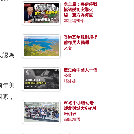
兔主席：美伊停戰
協議變衝突導火
線，雙方為何重啟
戰爭？伊朗一早洞
本社編輯部
悉特朗普虛張聲
勢？
。
香港五年規劃須提
前布局大鵬灣
來文
人認為
歷史給中國人一個
公道
張建雄
前年美
國家，
60名中小特幼老
師參與城大GenAI
培訓班
編輯精選