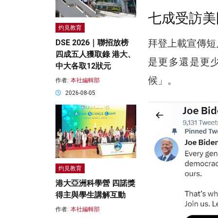
七成受訪美
灼見教育
拜登上載宣傳短
DSE 2026｜聯招放榜
四成五人獲取錄 港大、
是更多還是更
中大各取12狀元
候」。
作者:
本社編輯部
2026-08-05
灼見教育
港大亞洲科學營 四諾獎
得主與學生講解互動
作者:
本社編輯部