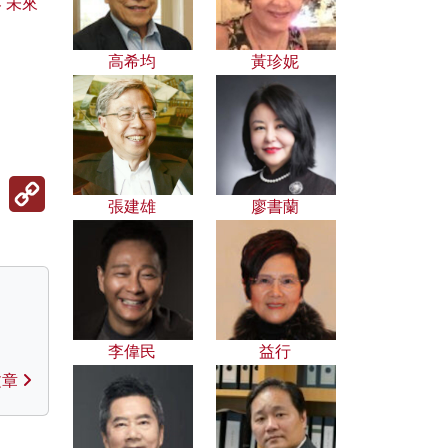
 未來
？
高希均
黃珍妮
Copy
Link
張建雄
廖書蘭
李偉民
益行
文章