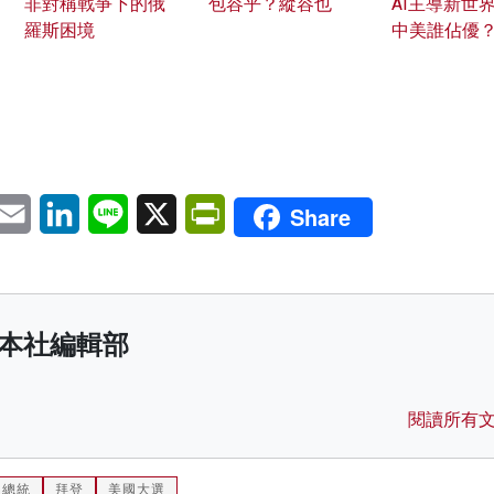
非對稱戰爭下的俄
包容乎？縱容也
AI主導新世界
羅斯困境
中美誰佔優
pp
eChat
Email
LinkedIn
Line
X
PrintFriendly
Share
本社編輯部
閱讀所有
國總統
拜登
美國大選