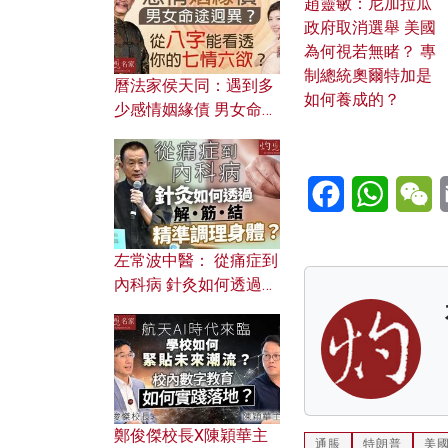
趙靈敏：尼加拉瓜
政府取消選舉 美國
為何視若無睹？ 專
制總統奧爾特加是
曆法家侯天同：遇到多
如何養成的？
少感情姻緣債 男女命途
迥異？ 從八字能看透你
的七情六欲？
Facebook
WhatsA
W
左常波中醫： 從痛症到
內科病 針灸如何透過解
筋結 精準調理身體？
鄭俊傑校長X陳穎華主
通脹
特朗普
美