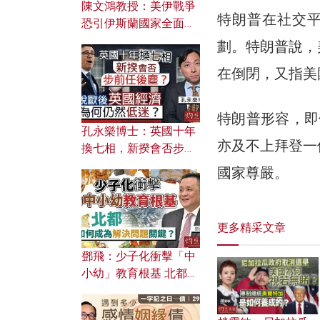
陳文鴻教授：美伊戰爭
特朗普在社交
恐引伊斯蘭國家全面反
撲？ 俄羅斯欲聯合伊朗
劃。特朗普說，
對付北約美國？
在倒閉，又指美
特朗普形容，即
孔永樂博士：英國十年
亦及不上拜登一
換七相，新揆會否步前
任後塵？脫歐後英國經
國家尊嚴。
濟為何仍然低迷？
更多精采文章
鄧飛：少子化衝擊「中
小幼」教育根基 北都如
何成為解決問題關鍵？