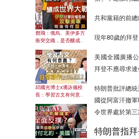
何避免遭AI演算法操
控？
共和黨籍的前總
鄧飛：俄烏、美伊多方
現年80歲的拜
衝突交織，是否釀成世
界大戰？ 伊朗甘冒政權
風險攻擊美軍，背後有
美國全國廣播公
何盤算？
拜登不應尋求連
邱國光博士x潘詠儀校
特朗普批評總統
長：學習古文有何意
國從阿富汗撤軍
義？ 粵語怎樣傳承文言
文之美？ 日常寫作如何
令世界處於第三
應用？
特朗普指拜