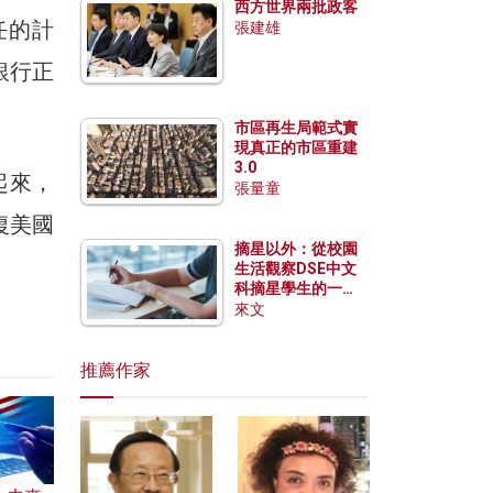
西方世界兩批政客
任的計
張建雄
銀行正
市區再生局範式實
現真正的市區重建
3.0
起來，
張量童
復美國
摘星以外：從校園
生活觀察DSE中文
科摘星學生的一點
特質
來文
推薦作家