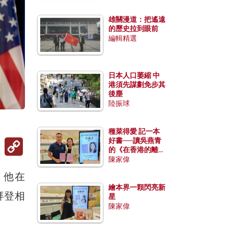
雄關漫道：把遙遠
的歷史拉到眼前
編輯精選
日本人口萎縮 中
港須先謀劃免步其
後塵
陸振球
種菜得愛 記一本
Copy
好書──讀吳燕青
Link
的《在香港的離島
種菜》
陳家偉
。他在
繪本界一顆閃亮新
拜登相
星
陳家偉
。