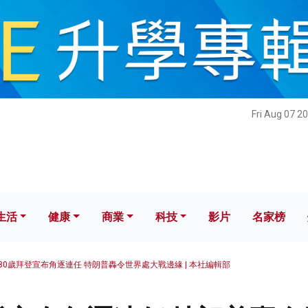
健康
商業
科技
影片
名家榜
Fri Aug 07 2
生活
健康
商業
科技
影片
名家榜
80歲拜登宣布角逐連任 特朗普轟令世界處大戰邊緣 | 本社編輯部