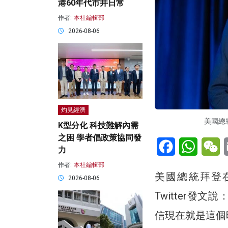
港60年代市井日常
作者:
本社編輯部
2026-08-06
灼見經濟
美國總
K型分化 科技難解內需
之困 學者倡政策協同發
Facebook
WhatsA
W
力
作者:
本社編輯部
美國總統拜登
2026-08-06
Twitter
信現在就是這個