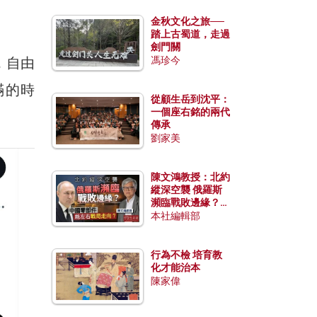
金秋文化之旅──
踏上古蜀道，走過
劍門關
，自由
馮珍今
滿的時
從顧生岳到沈平：
一個座右銘的兩代
傳承
劉家美
陳文鴻教授：北約
縱深空襲 俄羅斯
瀕臨戰敗邊緣？中
國零部件能左右戰
本社編輯部
局走向？
行為不檢 培育教
化才能治本
陳家偉