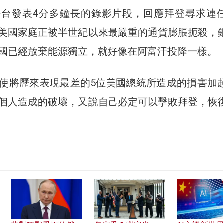
平台發表4分多鐘長的錄影片段，回應拜登尋求連
美國家庭正被半世紀以來最嚴重的通貨膨脹扼殺，
國已經放棄能源獨立，就好像在阿富汗投降一樣。
使將歷來表現最差的5位美國總統所造成的損害加
個人造成的破壞，又說自己必定可以擊敗拜登，恢