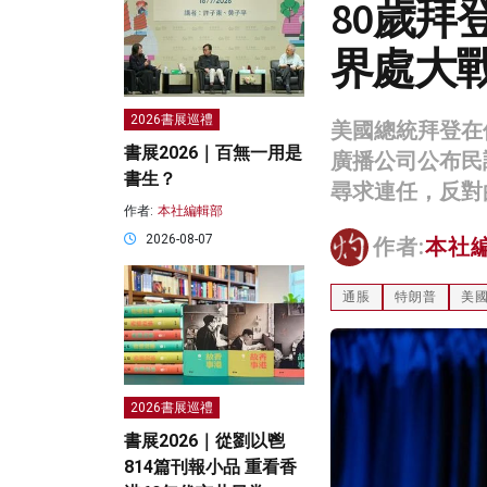
80歲拜
界處大
2026書展巡禮
美國總統拜登在
書展2026｜百無一用是
廣播公司公布民
書生？
尋求連任，反對
作者:
本社編輯部
2026-08-07
作者:
本社
通脹
特朗普
美
2026書展巡禮
書展2026｜從劉以鬯
814篇刊報小品 重看香