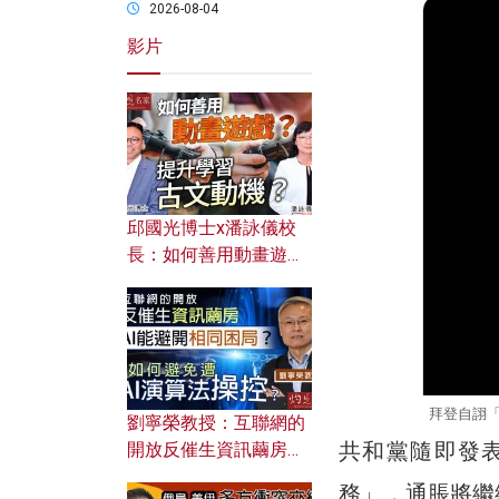
2026-08-04
影片
邱國光博士x潘詠儀校
長：如何善用動畫遊戲
提升學習古文動機？
拜登自詡「為
劉寧榮教授：互聯網的
共和黨隨即發
開放反催生資訊繭房，
AI能避開相同困局？如
務」，通脹將繼