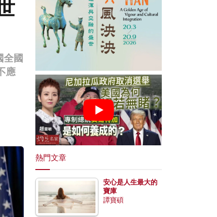
世
國全國
不應
熱門文章
安心是人生最大的
寶庫
譚寶碩