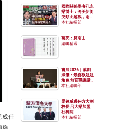
國際關係學者孔永
樂博士：將美伊衝
突類比越戰，兩者
有何異同？中國崛
本社編輯部
起能否為全球格局
發揮穩定效用？
葛亮：見南山
編輯精選
書展2026｜葉劉
淑儀：最喜歡姐姐
角色 無官職說話
包袱少
本社編輯部
梁鏡威獲任方大副
校長 呂大樂加盟
社科院
完成任
本社編輯部
糟糕。