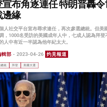
登宣布角逐連任 特朗普轟令
戰邊緣
個人社交平台宣布尋求連任，再次參選總統。但美
調，1000名受訪的美國成年人中，七成人認為拜登
的人中有近一半認為他年紀太大。
編輯部
- 2023-04-26
灼見報道
國總統
拜登
美國大選