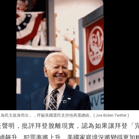
民主挺身而出」，呼籲美國選民支持他再選總統。( Joe Biden Twitter )
表聲明，批評拜登脫離現實，認為如果讓拜登「
續飆升，犯罪率將上升，美國家庭境況將變得更加