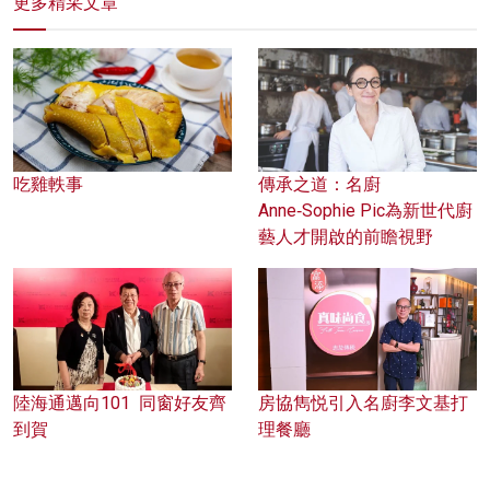
更多精采文章
吃雞軼事
傳承之道：名廚
Anne‑Sophie Pic為新世代廚
藝人才開啟的前瞻視野
陸海通邁向101 同窗好友齊
房協雋悦引入名廚李文基打
到賀
理餐廳