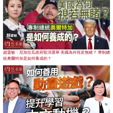
趙靈敏：尼加拉瓜政府取消選舉 美國為何視若無睹？ 專制總
統奧爾特加是如何養成的？