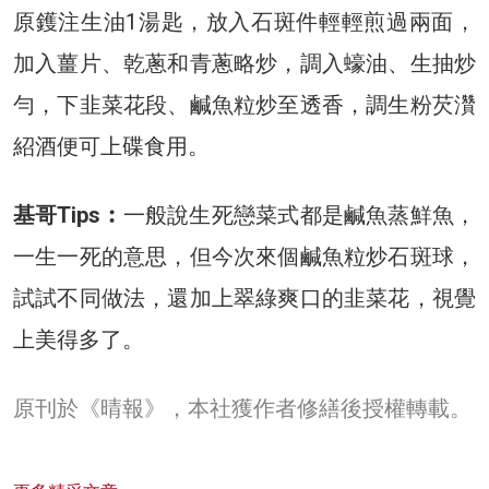
原鑊注生油1湯匙，放入石斑件輕輕煎過兩面，
加入薑片、乾蔥和青蔥略炒，調入蠔油、生抽炒
勻，下韭菜花段、鹹魚粒炒至透香，調生粉芡灒
紹酒便可上碟食用。
基哥Tips︰
一般說生死戀菜式都是鹹魚蒸鮮魚，
一生一死的意思，但今次來個鹹魚粒炒石斑球，
試試不同做法，還加上翠綠爽口的韭菜花，視覺
上美得多了。
原刊於《晴報》，本社獲作者修繕後授權轉載。