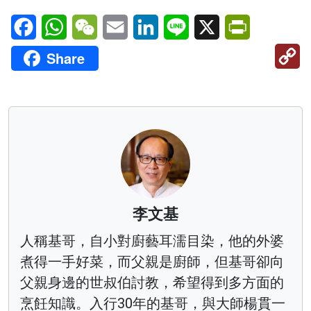
Facebook
WhatsApp
WeChat
Email
LinkedIn
Line
X
PrintFriendl
C
Share
Li
李文基
人稱基哥，自小對廚藝耳濡目染，他的外婆
煮得一手好菜，而父親是廚師，但基哥卻向
父親身邊的世叔伯討教，希望得到多方面的
烹飪知識。入行30年的基哥，與大師楊貫一