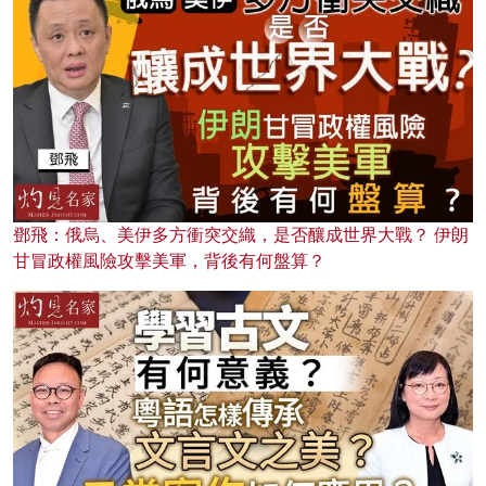
鄧飛：俄烏、美伊多方衝突交織，是否釀成世界大戰？ 伊朗
甘冒政權風險攻擊美軍，背後有何盤算？