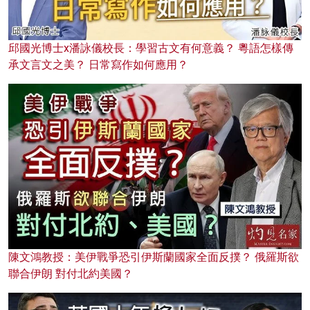
邱國光博士x潘詠儀校長：學習古文有何意義？ 粵語怎樣傳
承文言文之美？ 日常寫作如何應用？
陳文鴻教授：美伊戰爭恐引伊斯蘭國家全面反撲？ 俄羅斯欲
聯合伊朗 對付北約美國？