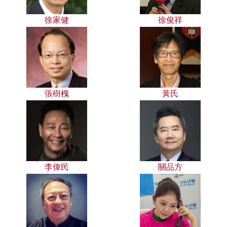
徐家健
徐俊祥
張樹槐
黃氏
李偉民
關品方