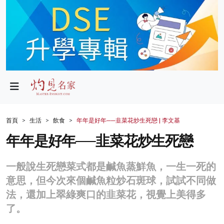
政局
教育
文化
財經
首頁
生活
飲食
年年是好年──韭菜花炒生死戀 | 李文基
生活
年年是好年──韭菜花炒生死戀
健康
一般說生死戀菜式都是鹹魚蒸鮮魚，一生一死的
商業
意思，但今次來個鹹魚粒炒石斑球，試試不同做
法，還加上翠綠爽口的韭菜花，視覺上美得多
科技
了。
影片