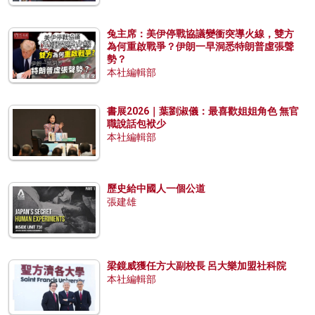
兔主席：美伊停戰協議變衝突導火線，雙方
為何重啟戰爭？伊朗一早洞悉特朗普虛張聲
勢？
本社編輯部
書展2026｜葉劉淑儀：最喜歡姐姐角色 無官
職說話包袱少
本社編輯部
歷史給中國人一個公道
張建雄
梁鏡威獲任方大副校長 呂大樂加盟社科院
本社編輯部