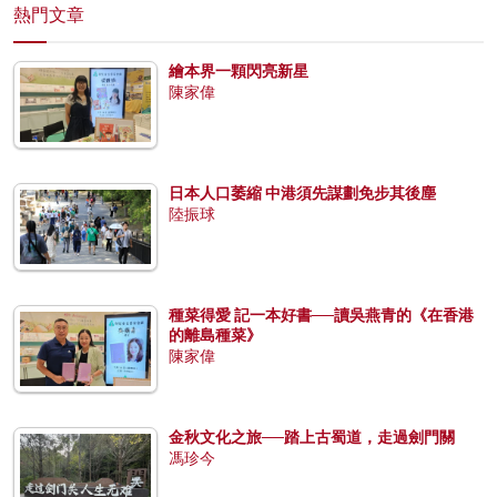
熱門文章
繪本界一顆閃亮新星
陳家偉
日本人口萎縮 中港須先謀劃免步其後塵
陸振球
種菜得愛 記一本好書──讀吳燕青的《在香港
的離島種菜》
陳家偉
金秋文化之旅──踏上古蜀道，走過劍門關
馮珍今