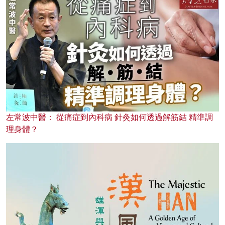
左常波中醫： 從痛症到內科病 針灸如何透過解筋結 精準調
理身體？