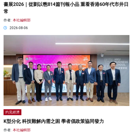
書展2026｜從劉以鬯814篇刊報小品 重看香港60年代市井日
常
作者:
本社編輯部
2026-08-06
灼見經濟
K型分化 科技難解內需之困 學者倡政策協同發力
作者:
本社編輯部