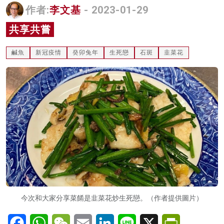
作者:
李文基
- 2023-01-29
名家榜
共享共嘗
灼見活動
鹹魚
新冠疫情
癸卯兔年
生死戀
石斑
韭菜花
關於我們
今次和大家分享菜餚是韭菜花炒生死戀。（作者提供圖片）
Facebook
WhatsApp
WeChat
Email
LinkedIn
Line
X
PrintFriendl