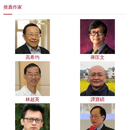
推薦作家
高希均
蔣匡文
林超英
譚寶碩