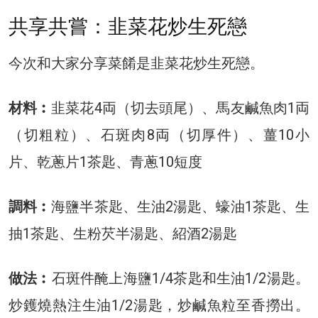
共享共嘗：韭菜花炒生死戀
今次和大家分享菜餚是韭菜花炒生死戀。
材料︰
韭菜花4両（切去頭尾）、馬友鹹魚肉1両
（切粗粒）、石斑肉8両（切厚件）、薑10小
片、乾蔥片1茶匙、青蔥10短度
調料︰
海鹽半茶匙、生油2湯匙、蠔油1茶匙、生
抽1茶匙、生粉芡半湯匙、紹酒2湯匙
做法︰
石斑件醃上海鹽1/4茶匙和生油1/2湯匙。
炒鑊燒熱注生油1/2湯匙，炒鹹魚粒至香撈出。