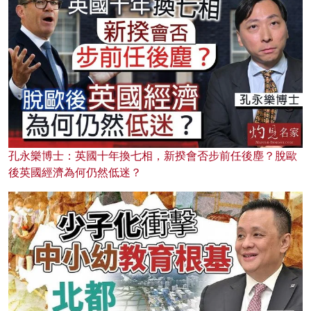
孔永樂博士：英國十年換七相，新揆會否步前任後塵？脫歐
後英國經濟為何仍然低迷？