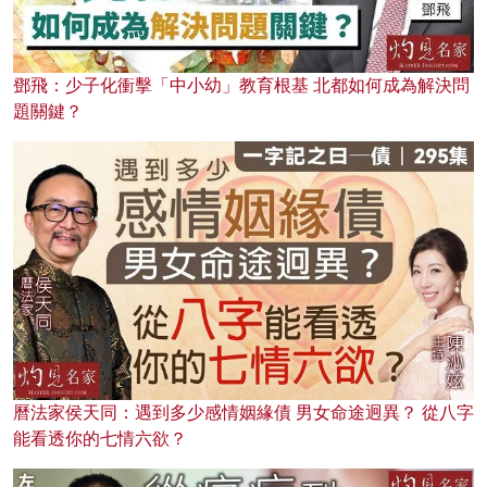
鄧飛：少子化衝擊「中小幼」教育根基 北都如何成為解決問
題關鍵？
曆法家侯天同：遇到多少感情姻緣債 男女命途迥異？ 從八字
能看透你的七情六欲？