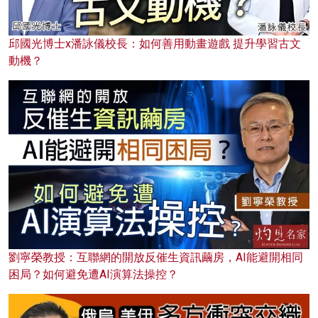
邱國光博士x潘詠儀校長：如何善用動畫遊戲 提升學習古文
動機？
劉寧榮教授：互聯網的開放反催生資訊繭房，AI能避開相同
困局？如何避免遭AI演算法操控？