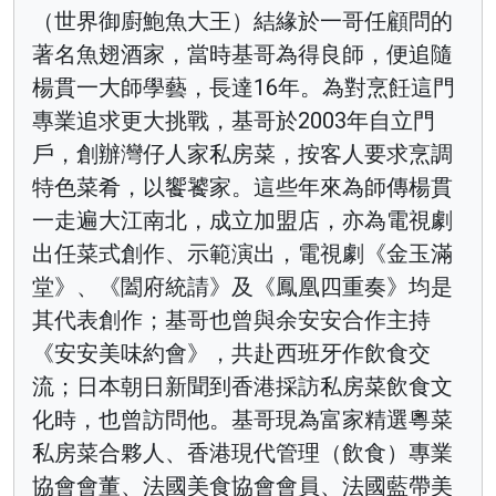
（世界御廚鮑魚大王）結緣於一哥任顧問的
著名魚翅酒家，當時基哥為得良師，便追隨
楊貫一大師學藝，長達16年。為對烹飪這門
專業追求更大挑戰，基哥於2003年自立門
戶，創辦灣仔人家私房菜，按客人要求烹調
特色菜肴，以饗饕家。這些年來為師傳楊貫
一走遍大江南北，成立加盟店，亦為電視劇
出任菜式創作、示範演出，電視劇《金玉滿
堂》、《闔府統請》及《鳳凰四重奏》均是
其代表創作；基哥也曾與余安安合作主持
《安安美味約會》，共赴西班牙作飲食交
流；日本朝日新聞到香港採訪私房菜飲食文
化時，也曾訪問他。基哥現為富家精選粵菜
私房菜合夥人、香港現代管理（飲食）專業
協會會董、法國美食協會會員、法國藍帶美