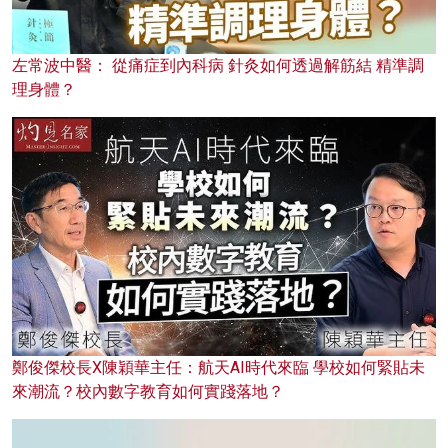
左常波中醫： 從痛症到內科病 針灸如何透過解筋結 精準調
理身體？
鄭俊傑校長X陳穎華主任：航天AI時代來臨 學校如何緊貼未
來潮流？校內數字教育如何實踐落地？