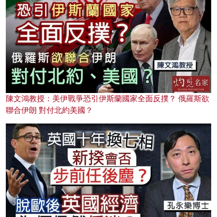
陳文鴻教授：美伊戰爭恐引伊斯蘭國家全面反撲？ 俄羅斯欲
聯合伊朗 對付北約美國？