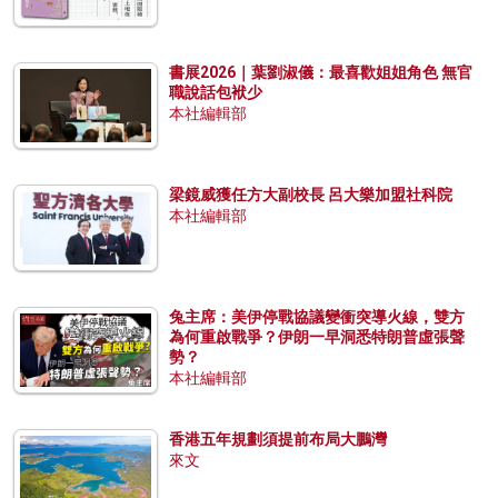
書展2026｜葉劉淑儀：最喜歡姐姐角色 無官
職說話包袱少
本社編輯部
梁鏡威獲任方大副校長 呂大樂加盟社科院
本社編輯部
兔主席：美伊停戰協議變衝突導火線，雙方
為何重啟戰爭？伊朗一早洞悉特朗普虛張聲
勢？
本社編輯部
香港五年規劃須提前布局大鵬灣
來文