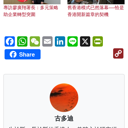
專訪廖廣翔署長：多元策略
舊香港模式已然落幕──恰是
助企業轉型突圍
香港開新篇章的契機
Facebook
WhatsApp
WeChat
Email
LinkedIn
Line
X
PrintFriendl
C
Share
Li
古多迪