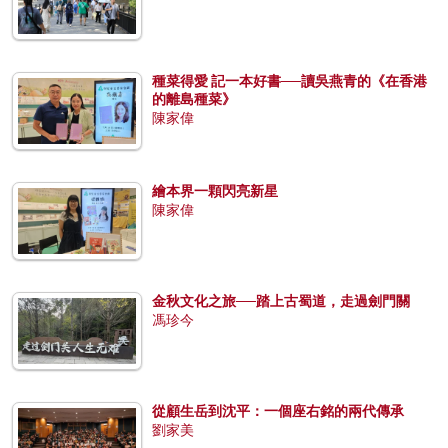
種菜得愛 記一本好書──讀吳燕青的《在香港
的離島種菜》
陳家偉
繪本界一顆閃亮新星
陳家偉
金秋文化之旅──踏上古蜀道，走過劍門關
馮珍今
從顧生岳到沈平：一個座右銘的兩代傳承
劉家美