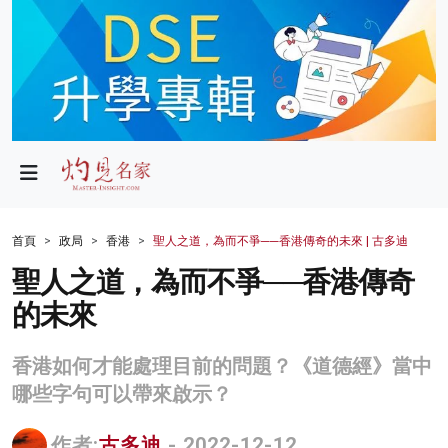
政局
教育
文化
財經
首頁
政局
香港
聖人之道，為而不爭──香港傳奇的未來 | 古多迪
生活
聖人之道，為而不爭──香港傳奇
的未來
健康
商業
香港如何才能處理目前的問題？《道德經》當中
哪些字句可以帶來啟示？
科技
影片
作者:
古多迪
- 2022-12-12