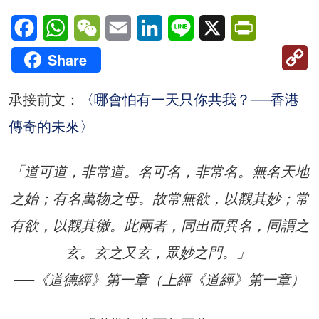
Facebook
WhatsApp
WeChat
Email
LinkedIn
Line
X
PrintFriendl
C
Share
Li
承接前文：
〈哪會怕有一天只你共我？──香港
傳奇的未來〉
「道可道，非常道。名可名，非常名。無名天地
之始；有名萬物之母。故常無欲，以觀其妙；常
有欲，以觀其徼。此兩者，同出而異名，同謂之
玄。玄之又玄，眾妙之門。」
──《道德經》第一章（上經《道經》第一章）