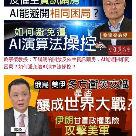
劉寧榮教授：互聯網的開放反催生資訊繭房，AI能避開相同
困局？如何避免遭AI演算法操控？