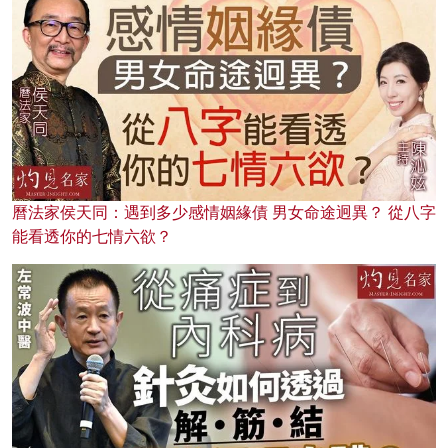
曆法家侯天同：遇到多少感情姻緣債 男女命途迥異？ 從八字
能看透你的七情六欲？