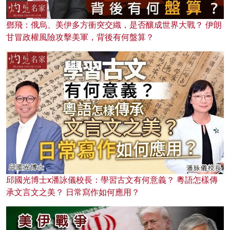
鄧飛：俄烏、美伊多方衝突交織，是否釀成世界大戰？ 伊朗
甘冒政權風險攻擊美軍，背後有何盤算？
邱國光博士x潘詠儀校長：學習古文有何意義？ 粵語怎樣傳
承文言文之美？ 日常寫作如何應用？