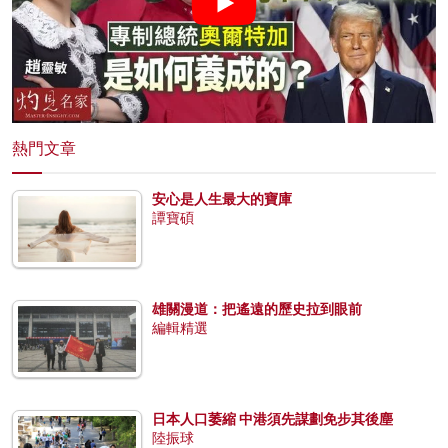
熱門文章
安心是人生最大的寶庫
譚寶碩
雄關漫道：把遙遠的歷史拉到眼前
編輯精選
日本人口萎縮 中港須先謀劃免步其後塵
陸振球