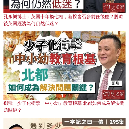
孔永樂博士：英國十年換七相，新揆會否步前任後塵？脫歐
後英國經濟為何仍然低迷？
鄧飛：少子化衝擊「中小幼」教育根基 北都如何成為解決問
題關鍵？