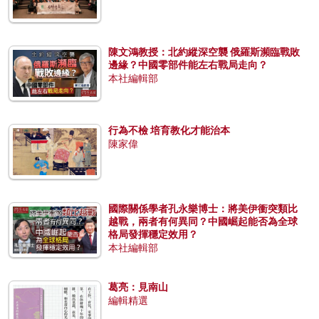
陳文鴻教授：北約縱深空襲 俄羅斯瀕臨戰敗
邊緣？中國零部件能左右戰局走向？
本社編輯部
行為不檢 培育教化才能治本
陳家偉
國際關係學者孔永樂博士：將美伊衝突類比
越戰，兩者有何異同？中國崛起能否為全球
格局發揮穩定效用？
本社編輯部
葛亮：見南山
編輯精選