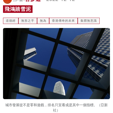
名家榜
飛鴻踏雪泥
灼見活動
道德經
無形之手
無為
香港傳奇的未來
集體無意識
關於我們
城市發展從不是零和遊戲，排名只宜看成是其中一個指標。（亞新
社）