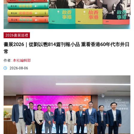
2026書展巡禮
書展2026｜從劉以鬯814篇刊報小品 重看香港60年代市井日
常
作者:
本社編輯部
2026-08-06