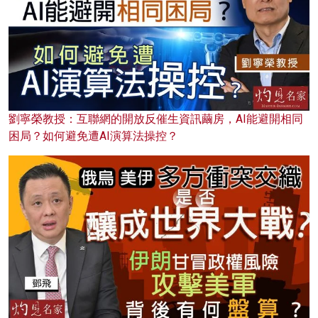
劉寧榮教授：互聯網的開放反催生資訊繭房，AI能避開相同
困局？如何避免遭AI演算法操控？