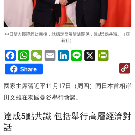
中日雙方團隊經磋商後，就穩定發展雙邊關係，達成5點共識。（亞
新社）
Facebook
WhatsApp
WeChat
Email
LinkedIn
Line
X
PrintFriendl
C
Share
Li
國家主席習近平11月17日（周四）同日本首相岸
田文雄在泰國曼谷舉行會談。
達成5點共識 包括舉行高層經濟對
話