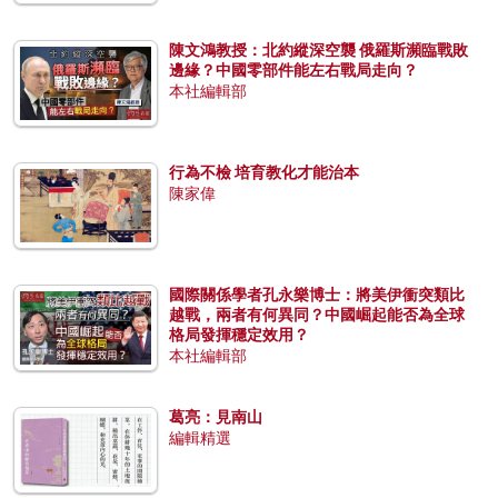
陳文鴻教授：北約縱深空襲 俄羅斯瀕臨戰敗
邊緣？中國零部件能左右戰局走向？
本社編輯部
行為不檢 培育教化才能治本
陳家偉
國際關係學者孔永樂博士：將美伊衝突類比
越戰，兩者有何異同？中國崛起能否為全球
格局發揮穩定效用？
本社編輯部
葛亮：見南山
編輯精選