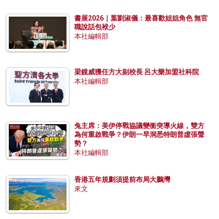
書展2026｜葉劉淑儀：最喜歡姐姐角色 無官
職說話包袱少
本社編輯部
梁鏡威獲任方大副校長 呂大樂加盟社科院
本社編輯部
兔主席：美伊停戰協議變衝突導火線，雙方
為何重啟戰爭？伊朗一早洞悉特朗普虛張聲
勢？
本社編輯部
香港五年規劃須提前布局大鵬灣
來文