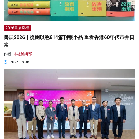
2026書展巡禮
書展2026｜從劉以鬯814篇刊報小品 重看香港60年代市井日
常
作者:
本社編輯部
2026-08-06