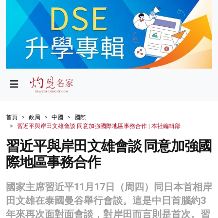
政局
教育
文化
財經
首頁
政局
中國
國際
習近平與岸田文雄會談 同意加強國際地區事務合作 | 本社編輯部
生活
習近平與岸田文雄會談 同意加強國
健康
際地區事務合作
商業
國家主席習近平11月17日（周四）同日本首相岸
科技
田文雄在泰國曼谷舉行會談。這是中日首腦約3
影片
年來再次面對面會談，對岸田而言則是首次。習