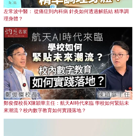
左常波中醫： 從痛症到內科病 針灸如何透過解筋結 精準調
理身體？
鄭俊傑校長X陳穎華主任：航天AI時代來臨 學校如何緊貼未
來潮流？校內數字教育如何實踐落地？