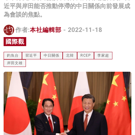
近平與岸田能否推動停滯的中日關係向前發展成
名家榜
為會談的焦點。
灼見活動
作者:
本社編輯部
- 2022-11-18
關於我們
國際觀
釣魚台
習近平
中日關係
北韓
RCEP
李家超
岸田文雄