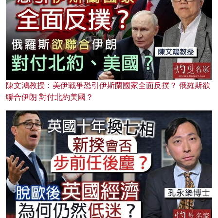
陳文鴻教授：美伊戰爭恐引伊斯蘭國家全面反撲？ 俄羅斯欲
聯合伊朗 對付北約美國？