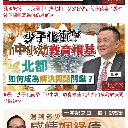
孔永樂博士：英國十年換七相，新揆會否步前任後塵？脫歐
後英國經濟為何仍然低迷？
鄧飛：少子化衝擊「中小幼」教育根基 北都如何成為解決問
題關鍵？