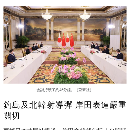
會談持續了約45分鐘。（亞新社）
釣島及北韓射導彈 岸田表達嚴重
關切