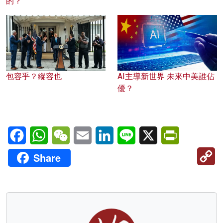
的？
包容乎？縱容也
AI主導新世界 未來中美誰佔
優？
Facebook
WhatsApp
WeChat
Email
LinkedIn
Line
X
PrintFriendl
C
Share
Li