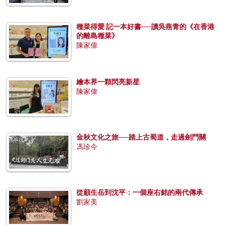
種菜得愛 記一本好書──讀吳燕青的《在香港
的離島種菜》
陳家偉
繪本界一顆閃亮新星
陳家偉
金秋文化之旅──踏上古蜀道，走過劍門關
馮珍今
從顧生岳到沈平：一個座右銘的兩代傳承
劉家美