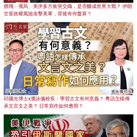
鄧飛：俄烏、美伊多方衝突交織，是否釀成世界大戰？ 伊朗
甘冒政權風險攻擊美軍，背後有何盤算？
邱國光博士x潘詠儀校長：學習古文有何意義？ 粵語怎樣傳
承文言文之美？ 日常寫作如何應用？