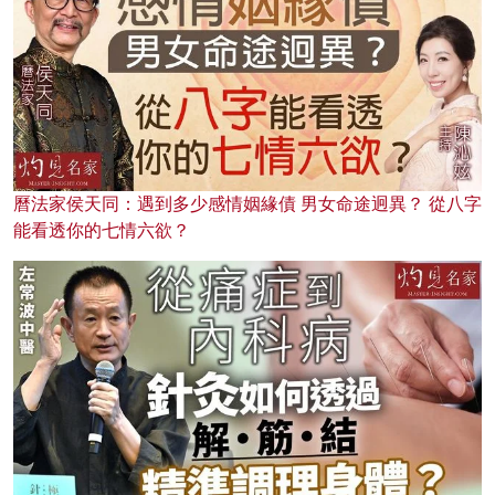
曆法家侯天同：遇到多少感情姻緣債 男女命途迥異？ 從八字
能看透你的七情六欲？