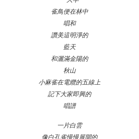
雀鳥便在林中
唱和
讚美這明淨的
藍天
和灑滿金陽的
秋山
小麻雀在電纜的五線上
記下大家即興的
唱譜
一片白雲
像白孔雀慢慢展開的