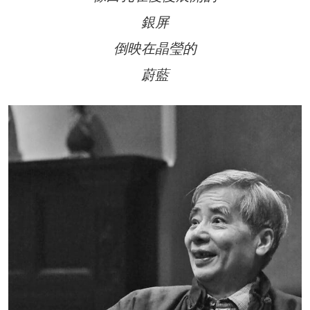
銀屏
倒映在晶瑩的
蔚藍