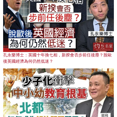
孔永樂博士：英國十年換七相，新揆會否步前任後塵？脫歐
後英國經濟為何仍然低迷？