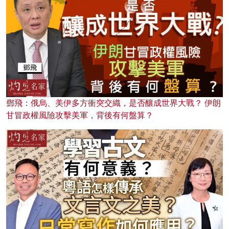
鄧飛：俄烏、美伊多方衝突交織，是否釀成世界大戰？ 伊朗
甘冒政權風險攻擊美軍，背後有何盤算？