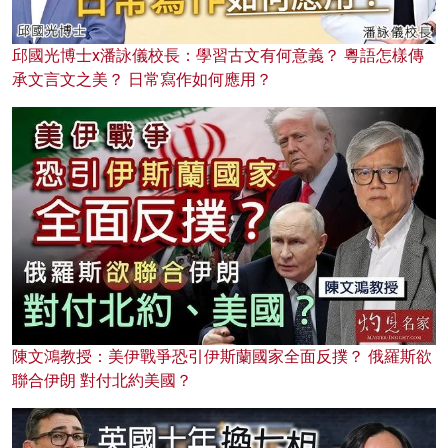
邱國光博士x潘詠儀校長：學習古文有何意義？ 粵語怎樣傳
承文言文之美？ 日常寫作如何應用？
陳文鴻教授：美伊戰爭恐引伊斯蘭國家全面反撲？ 俄羅斯欲
聯合伊朗 對付北約美國？