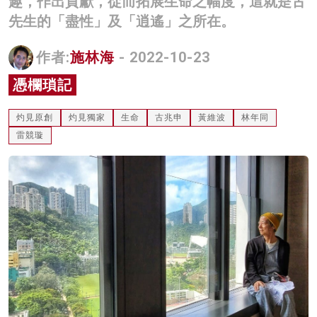
趣，作出貢獻，從而拓展生命之幅度，這就是古
名家榜
先生的「盡性」及「逍遙」之所在。
灼見活動
作者:
施林海
- 2022-10-23
關於我們
憑欄瑣記
灼見原創
灼見獨家
生命
古兆申
黃維波
林年同
雷競璇