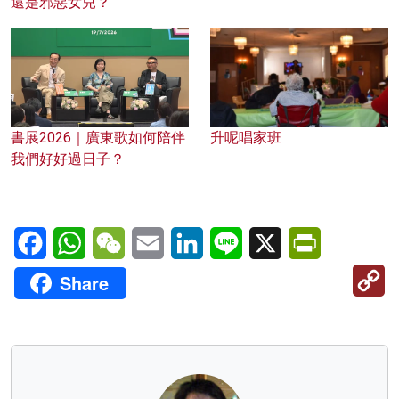
還是邪惡女兒？
書展2026｜廣東歌如何陪伴
升呢唱家班
我們好好過日子？
Facebook
WhatsApp
WeChat
Email
LinkedIn
Line
X
PrintFriendl
C
Share
Li