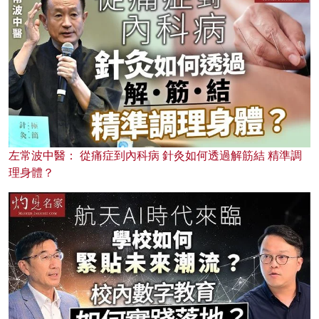
左常波中醫： 從痛症到內科病 針灸如何透過解筋結 精準調
理身體？