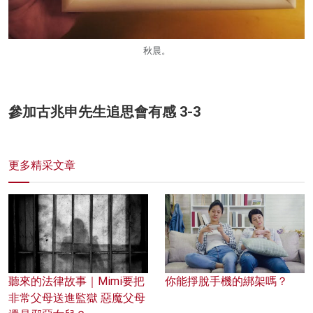
秋晨。
參加古兆申先生追思會有感 3-3
更多精采文章
聽來的法律故事｜Mimi要把
你能掙脫手機的綁架嗎？
非常父母送進監獄 惡魔父母