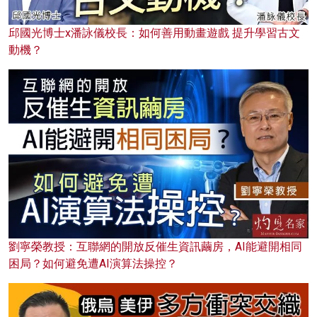
邱國光博士x潘詠儀校長：如何善用動畫遊戲 提升學習古文
動機？
劉寧榮教授：互聯網的開放反催生資訊繭房，AI能避開相同
困局？如何避免遭AI演算法操控？