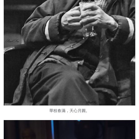
華枝春滿，天心月圓。