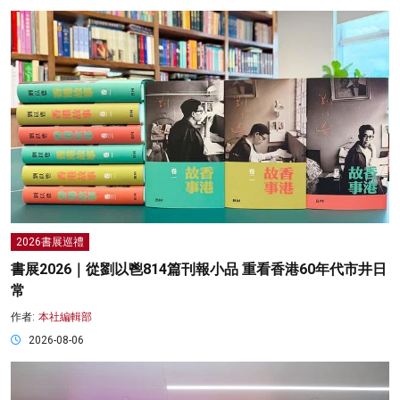
2026書展巡禮
書展2026｜從劉以鬯814篇刊報小品 重看香港60年代市井日
常
作者:
本社編輯部
2026-08-06