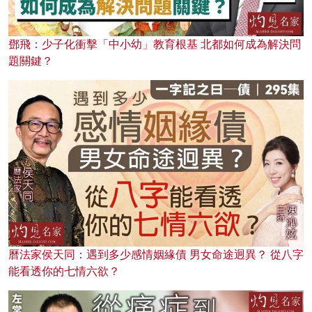
鄧飛：少子化衝擊「中小幼」教育根基 北都如何成為解決問
題關鍵？
曆法家侯天同：遇到多少感情姻緣債 男女命途迥異？ 從八字
能看透你的七情六欲？