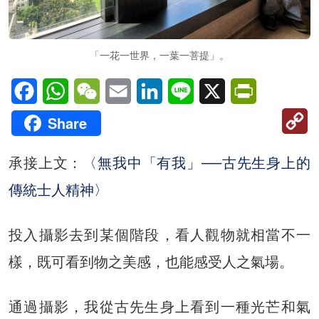
「一花一世界，一葉一菩提」。
Facebook
WhatsApp
WeChat
Email
LinkedIn
Line
X
PrintFriendl
C
Share
Li
承接上文：
〈無我中「有我」──古先生身上的
傳統士人精神〉
投入攝影去到某個階段，看人觀物就相當不一
樣，既可看到物之美感，也能感受人之氣場。
通過攝影，我從古先生身上看到一種光芒和氣