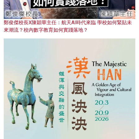
鄭俊傑校長X陳穎華主任：航天AI時代來臨 學校如何緊貼未
來潮流？校內數字教育如何實踐落地？