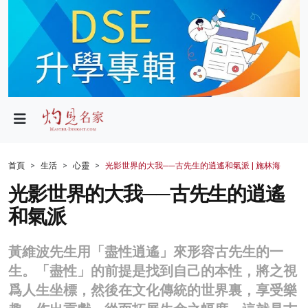
政局
教育
文化
財經
首頁
生活
心靈
光影世界的大我──古先生的逍遙和氣派 | 施林海
生活
光影世界的大我──古先生的逍遙
和氣派
健康
商業
黃維波先生用「盡性逍遙」來形容古先生的一
生。「盡性」的前提是找到自己的本性，將之視
科技
爲人生坐標，然後在文化傳統的世界裏，享受樂
影片