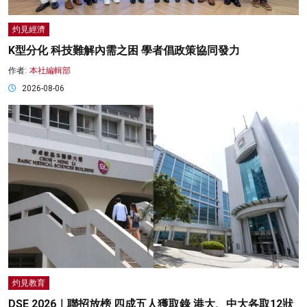
灼見經濟
K型分化 科技難解內需之困 學者倡政策協同發力
作者:
本社編輯部
2026-08-06
灼見教育
DSE 2026｜聯招放榜 四成五人獲取錄 港大、中大各取12狀