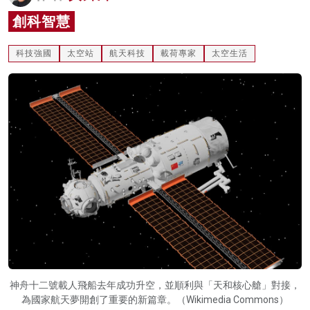
名家榜
創科智慧
灼見活動
科技強國
太空站
航天科技
載荷專家
太空生活
關於我們
神舟十二號載人飛船去年成功升空，並順利與「天和核心艙」對接，
為國家航天夢開創了重要的新篇章。（Wikimedia Commons）