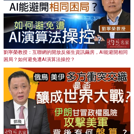
劉寧榮教授：互聯網的開放反催生資訊繭房，AI能避開相同
困局？如何避免遭AI演算法操控？