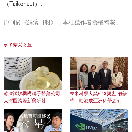
（Taikonaut）。
原刊於《經濟日報》，本社獲作者授權轉載。
更多精采文章
港深試驗機構聯手醫藥公司
未來科學大奬8.13揭盅 任詠
大灣區跨境新藥研發
華：助港成亞洲科學之都