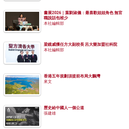
書展2026｜葉劉淑儀：最喜歡姐姐角色 無官
職說話包袱少
本社編輯部
梁鏡威獲任方大副校長 呂大樂加盟社科院
本社編輯部
香港五年規劃須提前布局大鵬灣
來文
歷史給中國人一個公道
張建雄