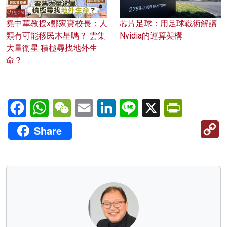
堯中華教授x鄭家寶校長：人
芯片足球：用足球戰術解讀
類有可能移民木星嗎？ 雲集
Nvidia的運算架構
大量衛星 積極尋找地外生
命？
Facebook
WhatsApp
WeChat
Email
LinkedIn
Line
X
PrintFriendl
C
Share
Li