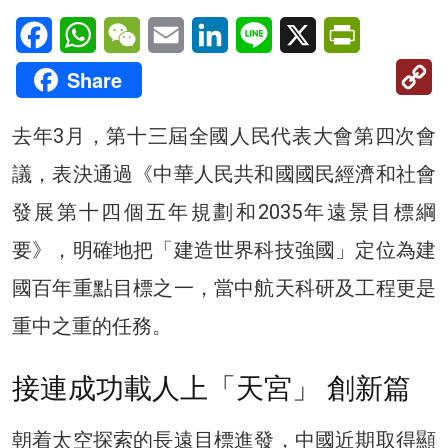
Facebook
WhatsApp
WeChat
Email
LinkedIn
Line
X
PrintFriendl
C
Share
Li
去年3月，第十三屆全國人民代表大會第四次會
議，表決通過《中華人民共和國國民經濟和社會
發展第十四個五年規劃和2035年遠景目標綱
要》，明確地把「建造世界科技強國」定位為建
國百年重點目標之一，當中航天科研及工程更是
重中之重的任務。
接連成功載人上「天宮」 創新篇
朝着太空探索的長遠目標進發，中國近期取得顯