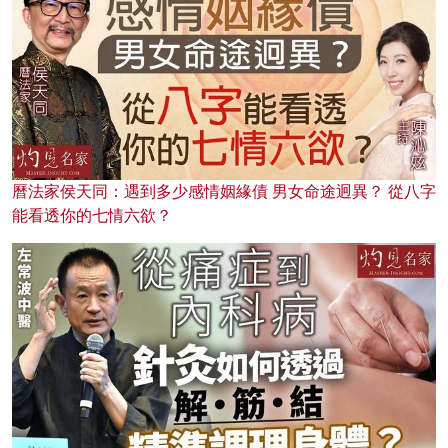
曆法家侯天同：遇到多少感情姻緣債 男女命途迥異？ 從八字
能看透你的七情六欲？