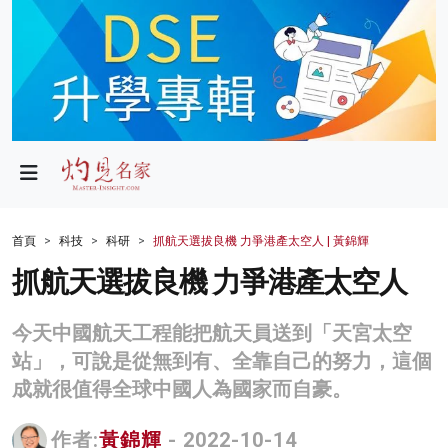
政局
教育
文化
財經
首頁
科技
科研
抓航天選拔良機 力爭港產太空人 | 黃錦輝
生活
抓航天選拔良機 力爭港產太空人
健康
今天中國航天工程能把航天員送到「天宮太空
商業
站」，可說是從無到有、全靠自己的努力，這個
成就很值得全球中國人為國家而自豪。
科技
影片
作者:
黃錦輝
- 2022-10-14