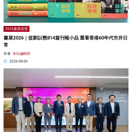
2026書展巡禮
書展2026｜從劉以鬯814篇刊報小品 重看香港60年代市井日
常
作者:
本社編輯部
2026-08-06