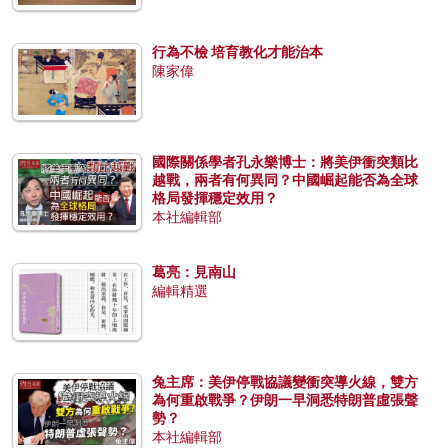
行為不檢 培育教化才能治本
陳家偉
國際關係學者孔永樂博士：將美伊衝突類比
越戰，兩者有何異同？中國崛起能否為全球
格局發揮穩定效用？
本社編輯部
葛亮：見南山
編輯精選
兔主席：美伊停戰協議變衝突導火線，雙方
為何重啟戰爭？伊朗一早洞悉特朗普虛張聲
勢？
本社編輯部