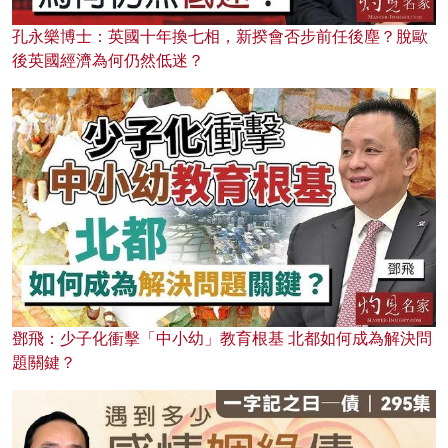
孔永樂博士：英國十年換七相，新揆會否步前任後塵？脫歐
後英國經濟為何仍然低迷？
鄧飛：少子化衝擊「中小幼」教育根基 北都如何成為解決問
題關鍵？