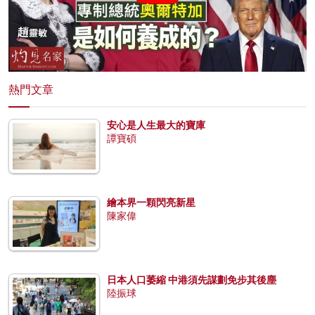
熱門文章
安心是人生最大的寶庫
譚寶碩
繪本界一顆閃亮新星
陳家偉
日本人口萎縮 中港須先謀劃免步其後塵
陸振球