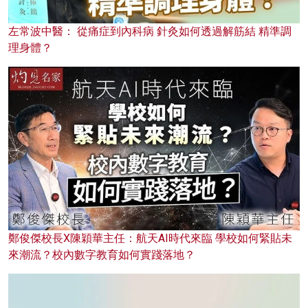
左常波中醫： 從痛症到內科病 針灸如何透過解筋結 精準調
理身體？
鄭俊傑校長X陳穎華主任：航天AI時代來臨 學校如何緊貼未
來潮流？校內數字教育如何實踐落地？