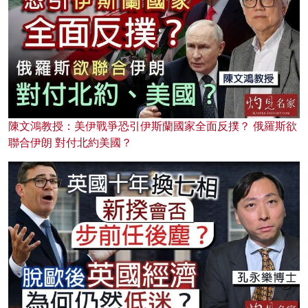
陳文鴻教授：美伊戰爭恐引伊斯蘭國家全面反撲？ 俄羅斯欲
聯合伊朗 對付北約美國？