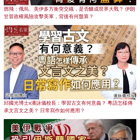
鄧飛：俄烏、美伊多方衝突交織，是否釀成世界大戰？ 伊朗
甘冒政權風險攻擊美軍，背後有何盤算？
邱國光博士x潘詠儀校長：學習古文有何意義？ 粵語怎樣傳
承文言文之美？ 日常寫作如何應用？