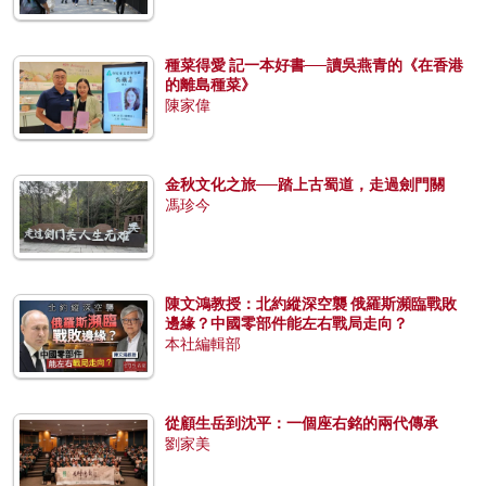
種菜得愛 記一本好書──讀吳燕青的《在香港
的離島種菜》
陳家偉
金秋文化之旅──踏上古蜀道，走過劍門關
馮珍今
陳文鴻教授：北約縱深空襲 俄羅斯瀕臨戰敗
邊緣？中國零部件能左右戰局走向？
本社編輯部
從顧生岳到沈平：一個座右銘的兩代傳承
劉家美