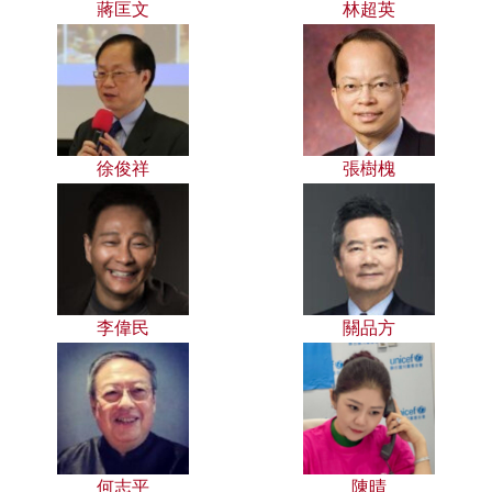
蔣匡文
林超英
徐俊祥
張樹槐
李偉民
關品方
何志平
陳晴