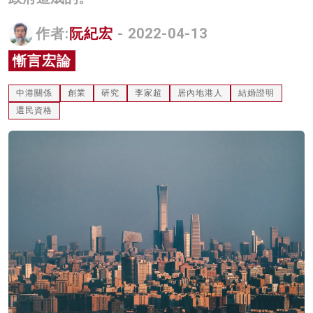
名家榜
作者:
阮紀宏
- 2022-04-13
灼見活動
慚言宏論
關於我們
中港關係
創業
研究
李家超
居內地港人
結婚證明
選民資格