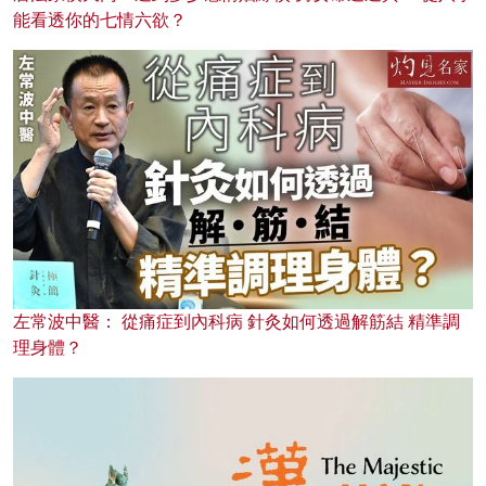
能看透你的七情六欲？
左常波中醫： 從痛症到內科病 針灸如何透過解筋結 精準調
理身體？