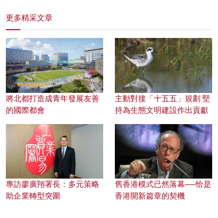
更多精采文章
將北都打造成青年發展友善
主動對接「十五五」規劃 堅
的國際都會
持為生態文明建設作出貢獻
專訪廖廣翔署長：多元策略
舊香港模式已然落幕──恰是
助企業轉型突圍
香港開新篇章的契機