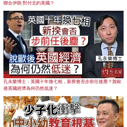
聯合伊朗 對付北約美國？
孔永樂博士：英國十年換七相，新揆會否步前任後塵？脫歐
後英國經濟為何仍然低迷？