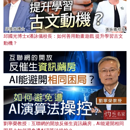
邱國光博士x潘詠儀校長：如何善用動畫遊戲 提升學習古文
動機？
劉寧榮教授：互聯網的開放反催生資訊繭房，AI能避開相同