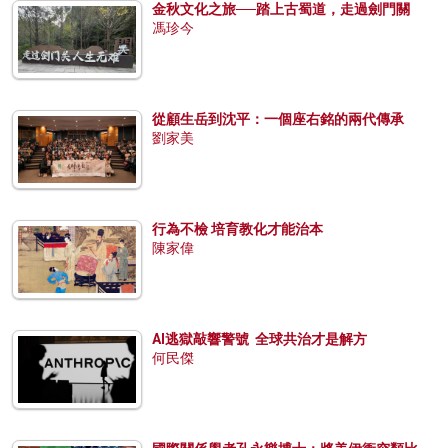
金秋文化之旅──踏上古蜀道，走過劍門關
馮珍今
從顧生岳到沈平：一個座右銘的兩代傳承
劉家美
行為不檢 培育教化才能治本
陳家偉
AI逃獄敲響警號 全球共治才是解方
何民傑