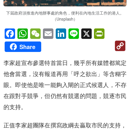
下屆政府須推進內地辦事處的角色，便利在內地生活工作的港人。
（Unsplash）
Facebook
WhatsApp
WeChat
Email
LinkedIn
Line
X
PrintFriendl
C
Share
Li
李家超宣布參選特首當日，幾乎所有媒體都篤定
他會當選，沒有報道再用「呼之欲出」等含糊字
眼。即使他是唯一能夠入閘的正式候選人，不存
在跟對手競爭，但仍然有競選的問題，競逐市民
的支持。
正值李家超團隊在撰寫政綱去贏取市民的支持，