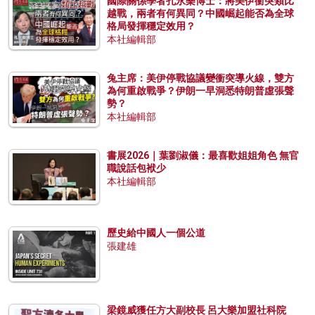
國際關係學者孔永樂博士：將美伊衝突類比
越戰，兩者有何異同？中國崛起能否為全球
格局發揮穩定效用？
本社編輯部
兔主席：美伊停戰協議變衝突導火線，雙方
為何重啟戰爭？伊朗一早洞悉特朗普虛張聲
勢？
本社編輯部
書展2026｜葉劉淑儀：最喜歡姐姐角色 無官
職說話包袱少
本社編輯部
歷史給中國人一個公道
張建雄
梁鏡威獲任方大副校長 呂大樂加盟社科院