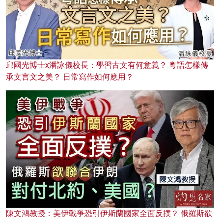
邱國光博士x潘詠儀校長：學習古文有何意義？ 粵語怎樣傳
承文言文之美？ 日常寫作如何應用？
陳文鴻教授：美伊戰爭恐引伊斯蘭國家全面反撲？ 俄羅斯欲