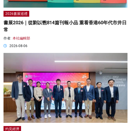
2026書展巡禮
書展2026｜從劉以鬯814篇刊報小品 重看香港60年代市井日
常
作者:
本社編輯部
2026-08-06
灼見經濟