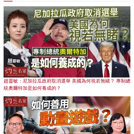
趙靈敏：尼加拉瓜政府取消選舉 美國為何視若無睹？ 專制總
統奧爾特加是如何養成的？