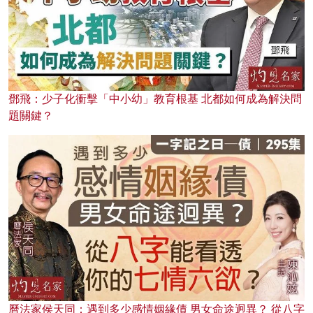
鄧飛：少子化衝擊「中小幼」教育根基 北都如何成為解決問
題關鍵？
曆法家侯天同：遇到多少感情姻緣債 男女命途迥異？ 從八字