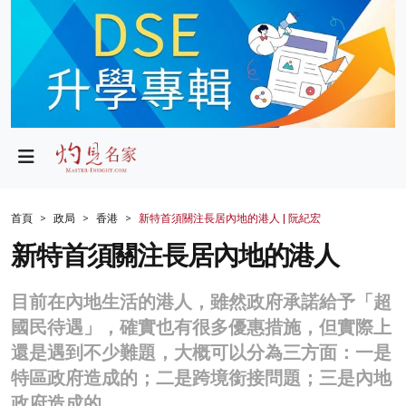
政局
教育
文化
財經
首頁
政局
香港
新特首須關注長居內地的港人 | 阮紀宏
生活
新特首須關注長居內地的港人
健康
目前在內地生活的港人，雖然政府承諾給予「超
商業
國民待遇」，確實也有很多優惠措施，但實際上
還是遇到不少難題，大概可以分為三方面：一是
科技
特區政府造成的；二是跨境銜接問題；三是內地
影片
政府造成的。