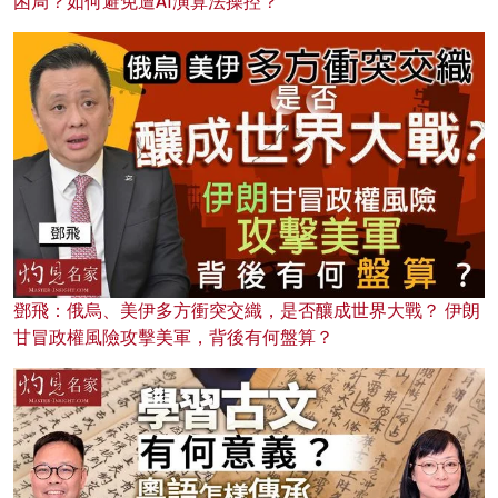
困局？如何避免遭AI演算法操控？
鄧飛：俄烏、美伊多方衝突交織，是否釀成世界大戰？ 伊朗
甘冒政權風險攻擊美軍，背後有何盤算？