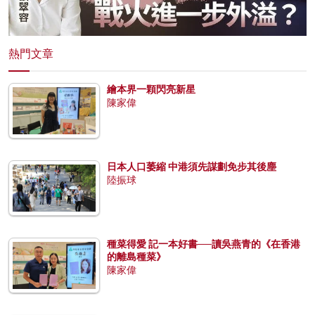
熱門文章
繪本界一顆閃亮新星
陳家偉
日本人口萎縮 中港須先謀劃免步其後塵
陸振球
種菜得愛 記一本好書──讀吳燕青的《在香港
的離島種菜》
陳家偉