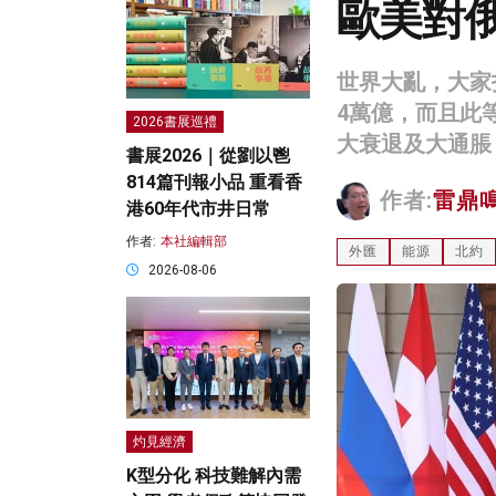
歐美對
世界大亂，大家
4萬億，而且此
2026書展巡禮
大衰退及大通脹
書展2026｜從劉以鬯
814篇刊報小品 重看香
作者:
雷鼎
港60年代市井日常
作者:
本社編輯部
外匯
能源
北約
2026-08-06
灼見經濟
K型分化 科技難解內需