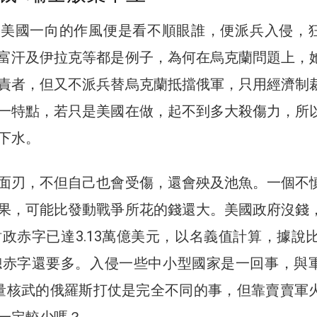
，美國一向的作風便是看不順眼誰，便派兵入侵，
富汗及伊拉克等都是例子，為何在烏克蘭問題上，
責者，但又不派兵替烏克蘭抵擋俄軍，只用經濟制
一特點，若只是美國在做，起不到多大殺傷力，所
下水。
面刃，不但自己也會受傷，還會殃及池魚。一個不
果，可能比發動戰爭所花的錢還大。美國政府沒錢
財政赤字已達3.13萬億美元，以名義值計算，據說比1
的總赤字還要多。入侵一些中小型國家是一回事，與
量核武的俄羅斯打仗是完全不同的事，但靠賣賣軍
一定較少嗎？