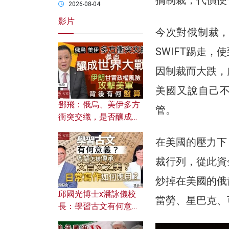
2026-08-04
影片
今次對俄制裁
SWIFT踢走
因制裁而大跌，
美國又說自己
鄧飛：俄烏、美伊多方
管。
衝突交織，是否釀成世
界大戰？ 伊朗甘冒政權
在美國的壓力下
風險攻擊美軍，背後有
何盤算？
裁行列，從此資
炒掉在美國的俄
邱國光博士x潘詠儀校
當勞、星巴克、
長：學習古文有何意
義？ 粵語怎樣傳承文言