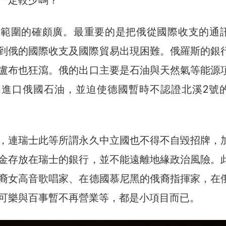
，範圍的確頗廣。最重要的是把俄從國際收支的通
，使到俄的國際收支及國際貿易出現困難。俄羅斯的銀
盧布也狂瀉。俄的出口主要是石油與天然氣等能源
不進口俄國石油，並迫使德國暫時不認證北溪2號
，連瑞士此等所謂永久中立國也不得不自毀招牌，
金存放在瑞士的銀行，並不能遠離地緣政治風險。
裔女高音歌唱家、在德國慕尼黑的俄裔指揮家，在
可樂與百事暫不再營業等，都是小項目而已。