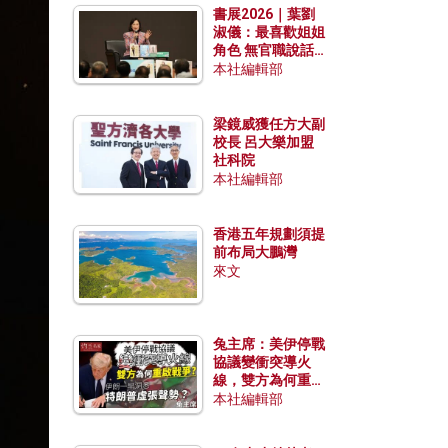
書展2026｜葉劉
淑儀：最喜歡姐姐
角色 無官職說話
包袱少
本社編輯部
梁鏡威獲任方大副
校長 呂大樂加盟
社科院
本社編輯部
香港五年規劃須提
前布局大鵬灣
來文
兔主席：美伊停戰
協議變衝突導火
線，雙方為何重啟
戰爭？伊朗一早洞
本社編輯部
悉特朗普虛張聲
勢？