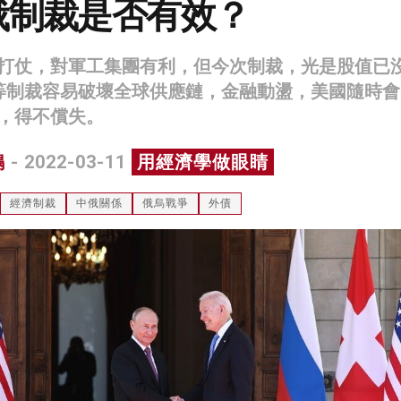
俄制裁是否有效？
打仗，對軍工集團有利，但今次制裁，光是股值已
等制裁容易破壞全球供應鏈，金融動盪，美國隨時會
，得不償失。
鳴
- 2022-03-11
用經濟學做眼睛
經濟制裁
中俄關係
俄烏戰爭
外債