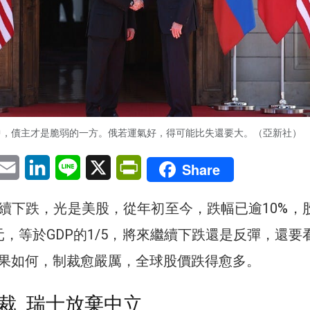
中，債主才是脆弱的一方。俄若運氣好，得可能比失還要大。（亞新社）
pp
eChat
Email
LinkedIn
Line
X
PrintFriendly
Share
續下跌，光是美股，從年初至今，跌幅已逾10%，
元，等於GDP的1/5，將來繼續下跌還是反彈，還要
果如何，制裁愈嚴厲，全球股價跌得愈多。
裁 瑞士放棄中立