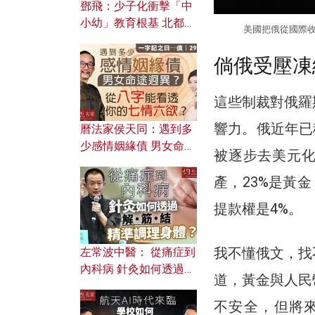
鄧飛：少子化衝擊「中
小幼」教育根基 北都如
美國把俄從國際收
何成為解決問題關鍵？
倘俄受壓凍
這些制裁對俄羅
響力。俄近年已
曆法家侯天同：遇到多
少感情姻緣債 男女命途
被逐步去美元化
迥異？ 從八字能看透你
的七情六欲？
產，23%是黃
提款權是4%。
我不懂俄文，找
左常波中醫： 從痛症到
內科病 針灸如何透過解
道，黃金與人民
筋結 精準調理身體？
不安全，但將