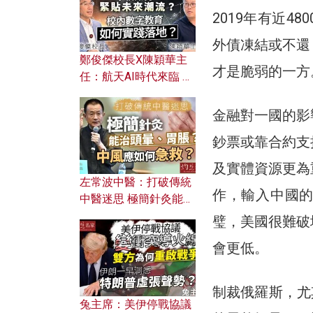
2019年有近
外債凍結或不還
鄭俊傑校長X陳穎華主
才是脆弱的一方
任：航天AI時代來臨 學
校如何緊貼未來潮流？
校內數字教育如何實踐
金融對一國的影
落地？
鈔票或靠合約支
及實體資源更為
左常波中醫：打破傳統
作，輸入中國
中醫迷思 極簡針灸能治
頭暈、胃脹？中風應如
璧，美國很難破
何急救？
會更低。
制裁俄羅斯，尤
兔主席：美伊停戰協議