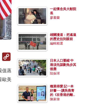
一起懷念吳大猷院
長
廖書蘭
雄關漫道：把遙遠
的歷史拉到眼前
編輯精選
Copy
Link
日本人口萎縮 中
港須先謀劃免步其
後塵
股值蒸
陸振球
看歐美
種菜得愛 記一本
好書──讀吳燕青
的《在香港的離島
種菜》
陳家偉