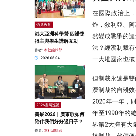
在國際政治上
炸，敘利亞、阿
灼見教育
港大亞洲科學營 四諾獎
然變成戰爭的譴
得主與學生講解互動
法？經濟制裁有
作者:
本社編輯部
一大堆國家也拖
2026-08-04
但制裁永遠是雙
濟制裁的自殘效
2020年一年，
2026書展巡禮
年至1990年
書展2026｜廣東歌如何
陪伴我們好好過日子？
界第2大擁有大
作者:
本社編輯部
搞制裁，代價便