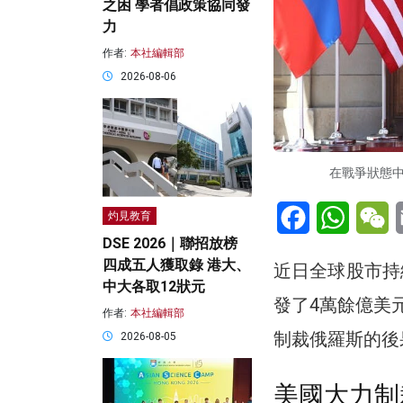
之困 學者倡政策協同發
力
作者:
本社編輯部
2026-08-06
在戰爭狀態
Facebook
WhatsA
W
灼見教育
DSE 2026｜聯招放榜
四成五人獲取錄 港大、
近日全球股市持
中大各取12狀元
發了4萬餘億美
作者:
本社編輯部
制裁俄羅斯的後
2026-08-05
美國大力制