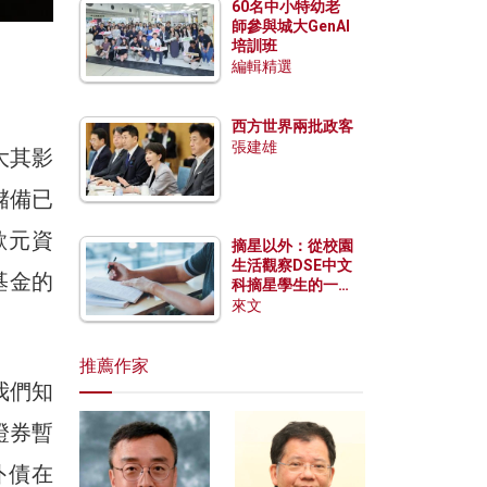
60名中小特幼老
師參與城大GenAI
）
培訓班
編輯精選
西方世界兩批政客
張建雄
大其影
儲備已
歐元資
摘星以外：從校園
生活觀察DSE中文
基金的
科摘星學生的一點
特質
來文
推薦作家
我們知
證券暫
外債在