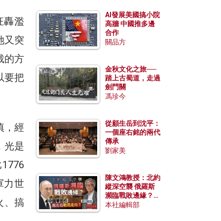
AI發展美國搞小院
狂轟濫
高牆 中國推多邊
合作
她又突
關品方
裁的方
金秋文化之旅──
以要把
踏上古蜀道，走過
劍門關
馮珍今
從顧生岳到沈平：
慎，經
一個座右銘的兩代
傳承
，光是
劉家美
776
陳文鴻教授：北約
軍力世
縱深空襲 俄羅斯
瀕臨戰敗邊緣？中
火、搞
國零部件能左右戰
本社編輯部
局走向？