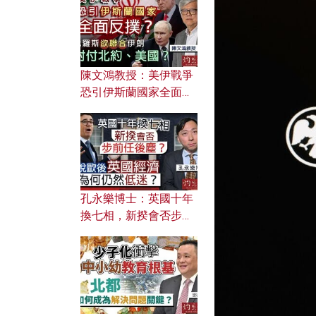
文之美？ 日常寫作如何
應用？
陳文鴻教授：美伊戰爭
恐引伊斯蘭國家全面反
撲？ 俄羅斯欲聯合伊朗
對付北約美國？
孔永樂博士：英國十年
換七相，新揆會否步前
任後塵？脫歐後英國經
濟為何仍然低迷？