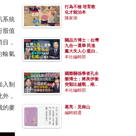
行為不檢 培育教
化才能治本
訊系統
陳家偉
行股值
關品方博士：台灣
項目，
九合一選舉 民進
黨大失人心 藍白
的輸氣
合作有望拿下七成
本社編輯部
以上縣市？
國際關係學者孔永
樂博士：將美伊衝
加入制
突類比越戰，兩者
有何異同？中國崛
本社編輯部
此外，
起能否為全球格局
發揮穩定效用？
俄的麥
葛亮：見南山
編輯精選