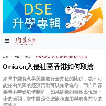
政局
教育
文化
財經
首頁
政局
香港
Omicron入侵社區 香港如何取捨 | 施永青
生活
Omicron入侵社區 香港如何取捨
健康
如果中國有意與美國進行全方位的比併，就不可
商業
能任由美國的經濟活動可以如常進行，而自己卻
要時不時受疫情制約，如果病毒的毒性出現進一
科技
步的減弱，那中國是否應該考慮用與病毒共存的
影片
策略？