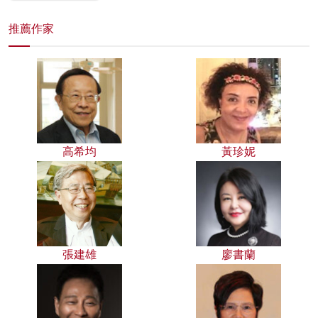
推薦作家
高希均
黃珍妮
張建雄
廖書蘭