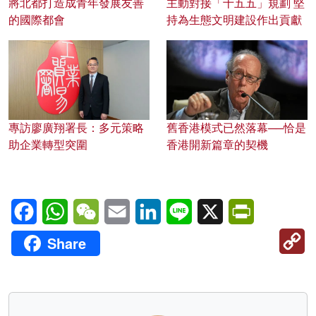
將北都打造成青年發展友善
主動對接「十五五」規劃 堅
的國際都會
持為生態文明建設作出貢獻
專訪廖廣翔署長：多元策略
舊香港模式已然落幕──恰是
助企業轉型突圍
香港開新篇章的契機
Facebook
WhatsApp
WeChat
Email
LinkedIn
Line
X
PrintFriendl
C
Share
Li