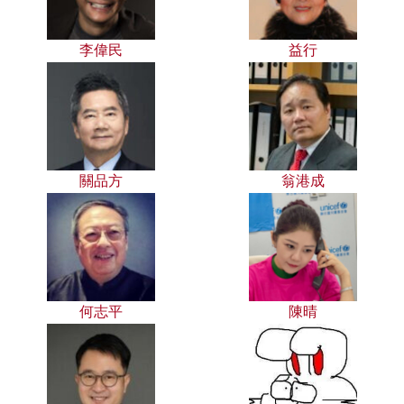
李偉民
益行
關品方
翁港成
何志平
陳晴