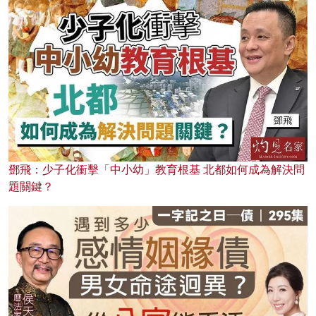
鄧飛：少子化衝擊「中小幼」教育根基 北都如何成為解決問
題關鍵？