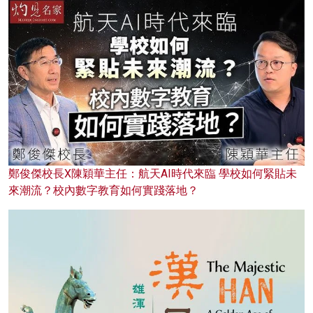
鄭俊傑校長X陳穎華主任：航天AI時代來臨 學校如何緊貼未
來潮流？校內數字教育如何實踐落地？