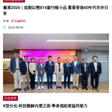
書展2026｜從劉以鬯814篇刊報小品 重看香港60年代市井日
常
作者:
本社編輯部
2026-08-06
灼見經濟
K型分化 科技難解內需之困 學者倡政策協同發力