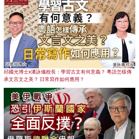
邱國光博士x潘詠儀校長：學習古文有何意義？ 粵語怎樣傳
承文言文之美？ 日常寫作如何應用？