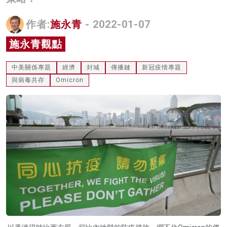
名家榜
作者:
施永青
- 2022-01-07
灼見活動
施永青觀點
關於我們
中美關係專題
經濟
封城
傳播鏈
新冠疫情專題
與病毒共存
Omicron