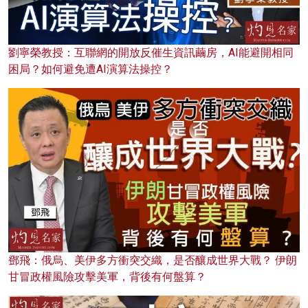
劉寧榮教授：互聯網的開放反催生資訊繭房，AI能避開相同
困局？如何避免遭AI演算法操控？
鄧飛：俄烏、美伊多方衝突交織，是否釀成世界大戰？ 伊朗
甘冒政權風險攻擊美軍，背後有何盤算？