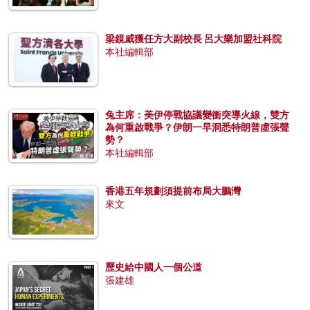
梁鏡威獲任方大副校長 呂大樂加盟社科院
本社編輯部
兔主席：美伊停戰協議變衝突導火線，雙方
為何重啟戰爭？伊朗一早洞悉特朗普虛張聲
勢？
本社編輯部
香港五年規劃須提前布局大鵬灣
來文
歷史給中國人一個公道
張建雄