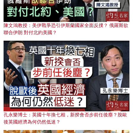
陳文鴻教授：美伊戰爭恐引伊斯蘭國家全面反撲？ 俄羅斯欲
聯合伊朗 對付北約美國？
孔永樂博士：英國十年換七相，新揆會否步前任後塵？脫歐
後英國經濟為何仍然低迷？