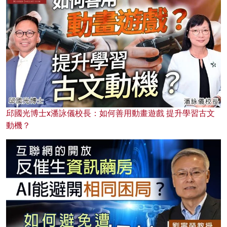
邱國光博士x潘詠儀校長：如何善用動畫遊戲 提升學習古文
動機？