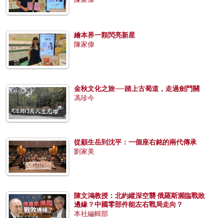
繪本界一顆閃亮新星
陳家偉
金秋文化之旅──踏上古蜀道，走過劍門關
馮珍今
從顧生岳到沈平：一個座右銘的兩代傳承
劉家美
陳文鴻教授：北約縱深空襲 俄羅斯瀕臨戰敗
邊緣？中國零部件能左右戰局走向？
本社編輯部