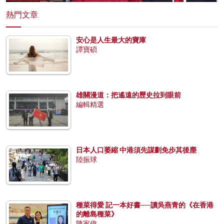
熱門文章
安心是人生最大的寶庫
譚寶碩
雄關漫道：把遙遠的歷史拉到眼前
編輯精選
日本人口萎縮 中港須先謀劃免步其後塵
陸振球
種菜得愛 記一本好書──讀吳燕青的《在香港
的離島種菜》
陳家偉