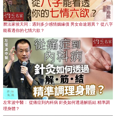
曆法家侯天同：遇到多少感情姻緣債 男女命途迥異？ 從八字
能看透你的七情六欲？
左常波中醫： 從痛症到內科病 針灸如何透過解筋結 精準調
理身體？