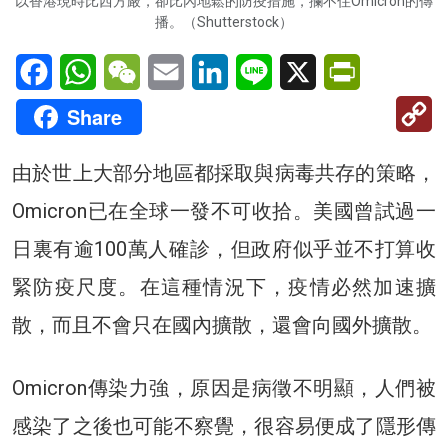
以香港現時比西方嚴，卻比內地鬆的防疫措施，攔不住Omicron的傳
播。（Shutterstock）
Facebook
WhatsApp
WeChat
Email
LinkedIn
Line
X
PrintFriendl
C
Share
Li
由於世上大部分地區都採取與病毒共存的策略，
Omicron已在全球一發不可收拾。美國曾試過一
日裏有逾100萬人確診，但政府似乎並不打算收
緊防疫尺度。在這種情況下，疫情必然加速擴
散，而且不會只在國內擴散，還會向國外擴散。
Omicron傳染力強，原因是病徵不明顯，人們被
感染了之後也可能不察覺，很容易便成了隱形傳