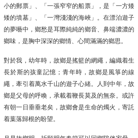
小的郵票」、「一張窄窄的船票」，是「一方矮
矮的墳墓」、「一灣淺淺的海峽」。在漂泊遊子
的夢囈中，鄉愁是耳際純純的鄉音、鼻端濃濃的
鄉味，是胸中深深的鄉情、心間滿滿的鄉思。
對於我，幼年時，故鄉是搖籃的網繩，編織着生
長於斯的孩童記憶；青年時，故鄉是風箏的線
繩，牽引着萬水千山的遊子心緒。人到中年，故
鄉是父母的呼喚，承載着鞭長莫及的無奈。或許
有朝一日垂垂老矣，故鄉會是生命的燭火，寄託
着葉落歸根的盼望。