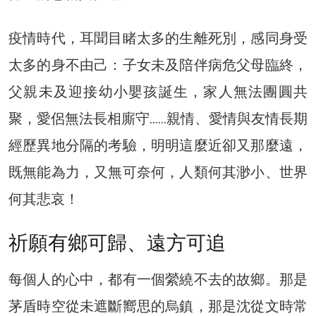
疫情時代，耳聞目睹太多的生離死別，感同身受
太多的身不由己：子女未及陪伴病危父母臨終，
父親未及迎接幼小嬰孩誕生，家人無法團圓共
聚，愛侶無法長相廝守……親情、愛情與友情長期
經歷異地分隔的考驗，明明這麼近卻又那麼遠，
既無能為力，又無可奈何，人類何其渺小、世界
何其悲哀！
祈願有鄉可歸、遠方可追
每個人的心中，都有一個縈繞不去的故鄉。那是
茅盾時空從未遮斷嚮思的烏鎮，那是沈從文時常