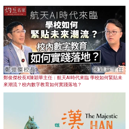
鄭俊傑校長X陳穎華主任：航天AI時代來臨 學校如何緊貼未
來潮流？校內數字教育如何實踐落地？