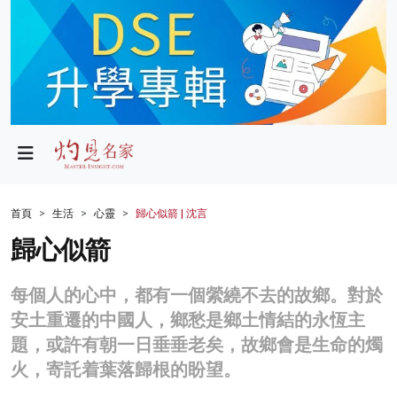
政局
教育
文化
財經
首頁
生活
心靈
歸心似箭 | 沈言
生活
歸心似箭
健康
每個人的心中，都有一個縈繞不去的故鄉。對於
商業
安土重遷的中國人，鄉愁是鄉土情結的永恆主
題，或許有朝一日垂垂老矣，故鄉會是生命的燭
科技
火，寄託着葉落歸根的盼望。
影片