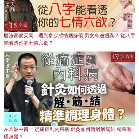
曆法家侯天同：遇到多少感情姻緣債 男女命途迥異？ 從八字
能看透你的七情六欲？
左常波中醫： 從痛症到內科病 針灸如何透過解筋結 精準調
理身體？