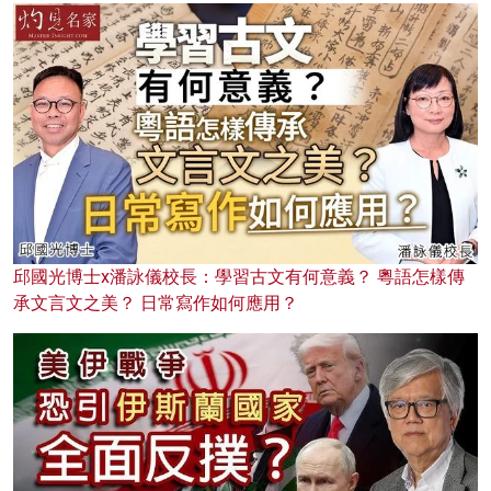
邱國光博士x潘詠儀校長：學習古文有何意義？ 粵語怎樣傳
承文言文之美？ 日常寫作如何應用？