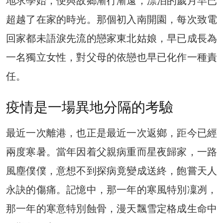
地求學始，便與故鄉漸行漸遠，漂泊的歲月早已
超越了在家的時光。那個初入南開園，每次致電
回家都未語淚先流的戀家東北姑娘，早已成長為
一名獨立女性，對父母的依戀也早已化作一種責
任。
疫情是一場異地分隔的考驗
最近一次離港，也正是最近一次返鄉，距今已經
兩度寒暑。當年因着父親病重而星夜歸家，一路
風塵僕僕，意想不到探病竟變成送終，飽嘗天人
永訣的傷痛。記憶中，那一年的寒風特別凜冽，
那一年的寒意特別蝕骨，漫天飄雪定格成生命中