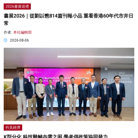
2026書展巡禮
書展2026｜從劉以鬯814篇刊報小品 重看香港60年代市井日
常
作者:
本社編輯部
2026-08-06
灼見經濟
K型分化 科技難解內需之困 學者倡政策協同發力