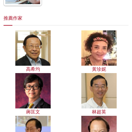
推薦作家
高希均
黃珍妮
蔣匡文
林超英