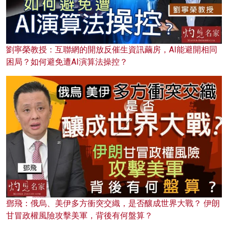
劉寧榮教授：互聯網的開放反催生資訊繭房，AI能避開相同
困局？如何避免遭AI演算法操控？
鄧飛：俄烏、美伊多方衝突交織，是否釀成世界大戰？ 伊朗
甘冒政權風險攻擊美軍，背後有何盤算？