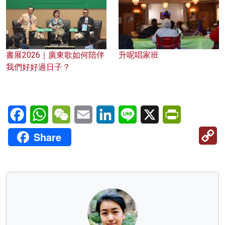
書展2026｜廣東歌如何陪伴
升呢唱家班
我們好好過日子？
Facebook
WhatsApp
WeChat
Email
LinkedIn
Line
X
PrintFriendl
C
Share
Li