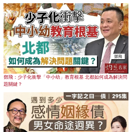
鄧飛：少子化衝擊「中小幼」教育根基 北都如何成為解決問
題關鍵？