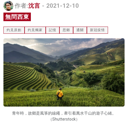
作者:
沈言
- 2021-12-10
名家榜
無問西東
灼見活動
灼見原創
灼見獨家
記憶
思鄉
通關
新冠疫情
關於我們
青年時，故鄉是風箏的線繩，牽引着萬水千山的遊子心緒。
（Shutterstock）