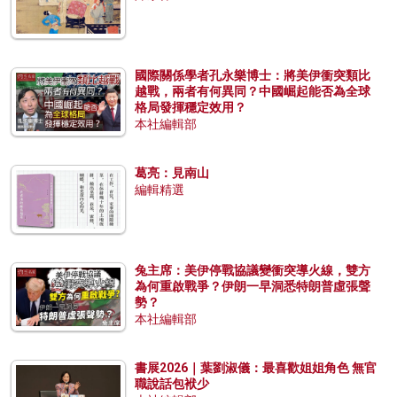
國際關係學者孔永樂博士：將美伊衝突類比
越戰，兩者有何異同？中國崛起能否為全球
格局發揮穩定效用？
本社編輯部
葛亮：見南山
編輯精選
兔主席：美伊停戰協議變衝突導火線，雙方
為何重啟戰爭？伊朗一早洞悉特朗普虛張聲
勢？
本社編輯部
書展2026｜葉劉淑儀：最喜歡姐姐角色 無官
職說話包袱少