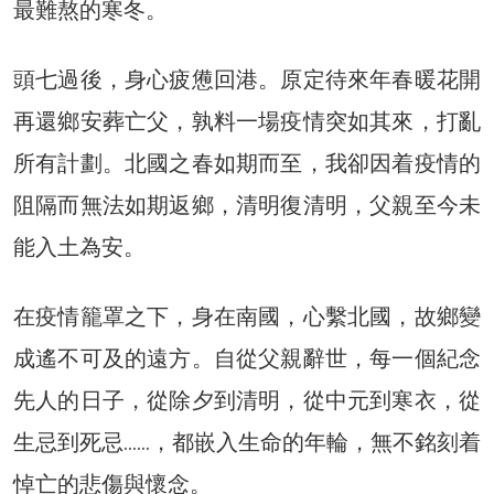
最難熬的寒冬。
頭七過後，身心疲憊回港。原定待來年春暖花開
再還鄉安葬亡父，孰料一場疫情突如其來，打亂
所有計劃。北國之春如期而至，我卻因着疫情的
阻隔而無法如期返鄉，清明復清明，父親至今未
能入土為安。
在疫情籠罩之下，身在南國，心繫北國，故鄉變
成遙不可及的遠方。自從父親辭世，每一個紀念
先人的日子，從除夕到清明，從中元到寒衣，從
生忌到死忌……，都嵌入生命的年輪，無不銘刻着
悼亡的悲傷與懷念。