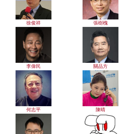
徐俊祥
張樹槐
李偉民
關品方
何志平
陳晴