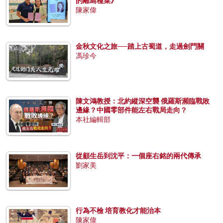
的離島種菜》
陳家偉
金秋文化之旅──踏上古蜀道，走過劍門關
馮珍今
陳文鴻教授：北約縱深空襲 俄羅斯瀕臨戰敗
邊緣？中國零部件能左右戰局走向？
本社編輯部
從顧生岳到沈平：一個座右銘的兩代傳承
劉家美
行為不檢 培育教化才能治本
陳家偉