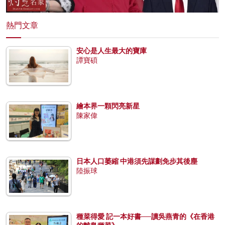
熱門文章
安心是人生最大的寶庫
譚寶碩
繪本界一顆閃亮新星
陳家偉
日本人口萎縮 中港須先謀劃免步其後塵
陸振球
種菜得愛 記一本好書──讀吳燕青的《在香港