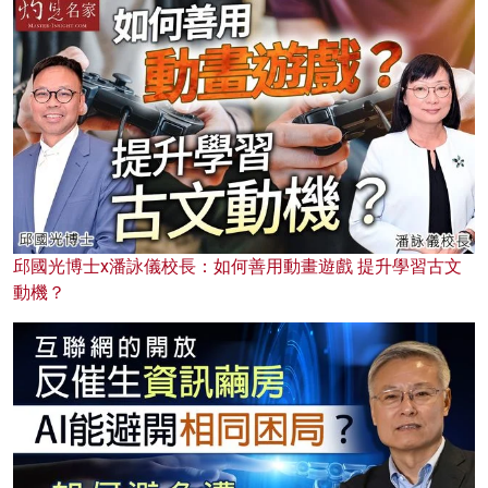
邱國光博士x潘詠儀校長：如何善用動畫遊戲 提升學習古文
動機？