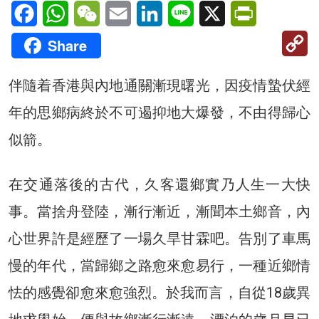
Facebook
WhatsApp
WeChat
Email
LinkedIn
Line
X
PrintFriendl
C
Share
Li
伴隨着香港與內地通關漸現曙光，因疫情蟄伏經
年的思鄉病終於不可遏抑地大爆發，不由得歸心
似箭。
在交通落後的古代，久客還鄉實乃人生一大快
事。當捨舟登陸，漸行漸近，漸聞本土鄉音，內
心世界許是經歷了一場久旱甘霖吧。告別了車馬
慢的年代，當歸鄉之路愈來愈易行，一種近鄉情
怯的感覺卻愈來愈強烈。於我而言，自從18歲異