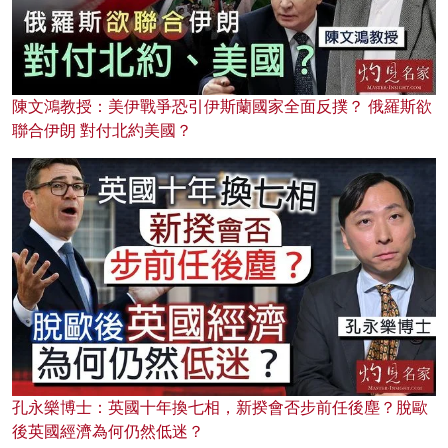
陳文鴻教授：美伊戰爭恐引伊斯蘭國家全面反撲？ 俄羅斯欲
聯合伊朗 對付北約美國？
孔永樂博士：英國十年換七相，新揆會否步前任後塵？脫歐
後英國經濟為何仍然低迷？